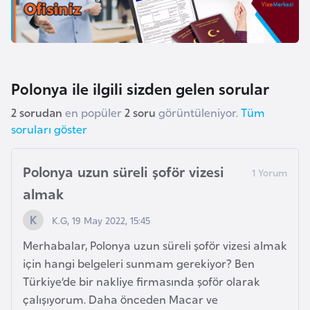
E
t
i
y
o
Polonya ile ilgili sizden gelen sorular
p
y
2 sorudan
en popüler
2 soru
görüntüleniyor.
Tüm
soruları göster
a
Polonya uzun süreli şoför vizesi
F
i
almak
l
K.G, 19 May 2022, 15:45
d
i
Merhabalar, Polonya uzun süreli şoför vizesi almak
ş
için hangi belgeleri sunmam gerekiyor? Ben
i
Türkiye’de bir nakliye firmasında şoför olarak
S
çalışıyorum. Daha önceden Macar ve