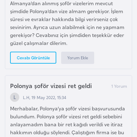
a
Almanya’dan alınmış şoför vizelerim mevcut
h
şimdide Polonya’dan vize almam gerekiyor. İşlem
i
süresi ve evraklar hakkında bilgi verirseniz çok
l
sevinirim. Ayrıca uzun alabilmek için ne yapmam
i
gerekiyor? Cevabınız için şimdiden teşekkür eder
güzel çalışmalar dilerim.
F
Yorum Ekle
Cevabı Görüntüle
i
n
l
a
Polonya şoför vizesi ret geldi
n
L.H, 19 May 2022, 15:34
d
i
Merhabalar, Polonya’ya şoför vizesi başvurusunda
y
bulundum. Polonya şoför vizesi ret geldi sebebini
a
anlayamadım bana bir ret kağıdı verildi ve itiraz
hakkımın olduğu söylendi. Çalıştığım firma ise bu