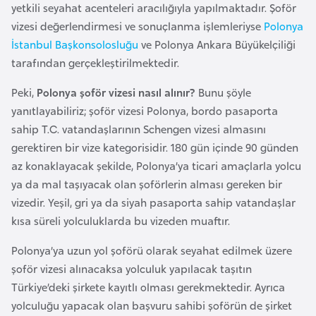
yetkili seyahat acenteleri aracılığıyla yapılmaktadır. Şoför
e
vizesi değerlendirmesi ve sonuçlanma işlemleriyse
Polonya
y
İstanbul Başkonsolosluğu
ve Polonya Ankara Büyükelçiliği
n
tarafından gerçekleştirilmektedir.
B
Peki,
Polonya şoför vizesi nasıl alınır?
Bunu şöyle
a
yanıtlayabiliriz; şoför vizesi Polonya, bordo pasaporta
n
sahip T.C. vatandaşlarının Schengen vizesi almasını
g
gerektiren bir vize kategorisidir. 180 gün içinde 90 günden
l
az konaklayacak şekilde, Polonya’ya ticari amaçlarla yolcu
a
ya da mal taşıyacak olan şoförlerin alması gereken bir
d
vizedir. Yeşil, gri ya da siyah pasaporta sahip vatandaşlar
e
kısa süreli yolculuklarda bu vizeden muaftır.
ş
Polonya’ya uzun yol şoförü olarak seyahat edilmek üzere
şoför vizesi alınacaksa yolculuk yapılacak taşıtın
B
Türkiye’deki şirkete kayıtlı olması gerekmektedir. Ayrıca
e
yolculuğu yapacak olan başvuru sahibi şoförün de şirket
l