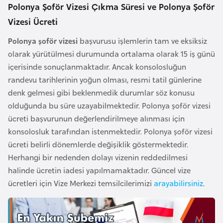
Polonya Şoför Vizesi Çıkma Süresi ve Polonya Şoför
e
Vizesi Ücreti
n
i
Polonya şoför vizesi
başvurusu işlemlerin tam ve eksiksiz
s
olarak yürütülmesi durumunda ortalama olarak 15 iş günü
t
içerisinde sonuçlanmaktadır. Ancak konsolosluğun
a
randevu tarihlerinin yoğun olması, resmi tatil günlerine
n
denk gelmesi gibi beklenmedik durumlar söz konusu
olduğunda bu süre uzayabilmektedir. Polonya şoför vizesi
E
ücreti başvurunun değerlendirilmeye alınması için
s
konsolosluk tarafından istenmektedir. Polonya şoför vizesi
t
ücreti belirli dönemlerde değişiklik göstermektedir.
o
Herhangi bir nedenden dolayı vizenin reddedilmesi
n
halinde ücretin iadesi yapılmamaktadır. Güncel vize
y
ücretleri için Vize Merkezi temsilcilerimizi
arayabilirsiniz
.
a