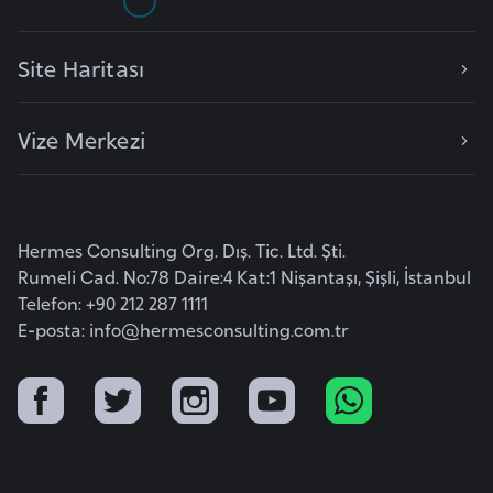
s
a
u
Site Haritası
G
Vize Merkezi
i
n
e
Hermes Consulting Org. Dış. Tic. Ltd. Şti.
Rumeli Cad. No:78 Daire:4 Kat:1 Nişantaşı, Şişli, İstanbul
G
Telefon: +90 212 287 1111
r
E-posta:
info@hermesconsulting.com.tr
e
n
a
d
a