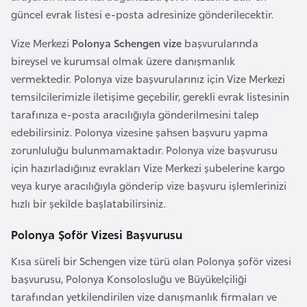
a
e
güncel evrak listesi e-posta adresinize gönderilecektir.
r
i
Vize Merkezi
Polonya Schengen vize
başvurularında
A
bireysel ve kurumsal olmak üzere danışmanlık
z
vermektedir. Polonya vize başvurularınız için Vize Merkezi
e
temsilcilerimizle iletişime geçebilir, gerekli evrak listesinin
r
tarafınıza e-posta aracılığıyla gönderilmesini talep
b
edebilirsiniz. Polonya vizesine şahsen başvuru yapma
a
zorunluluğu bulunmamaktadır. Polonya vize başvurusu
y
için hazırladığınız evrakları Vize Merkezi şubelerine kargo
c
veya kurye aracılığıyla gönderip vize başvuru işlemlerinizi
a
hızlı bir şekilde başlatabilirsiniz.
n
Polonya Şoför Vizesi Başvurusu
B
Kısa süreli bir Schengen vize türü olan Polonya şoför vizesi
a
başvurusu, Polonya Konsolosluğu ve Büyükelçiliği
h
tarafından yetkilendirilen vize danışmanlık firmaları ve
r