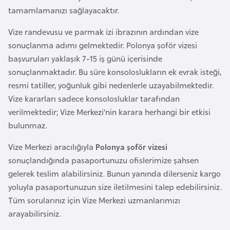
o
tamamlamanızı sağlayacaktır.
Vize randevusu ve parmak izi ibrazının ardından vize
B
sonuçlanma adımı gelmektedir. Polonya şoför vizesi
u
başvuruları yaklaşık 7-15 iş günü içerisinde
l
sonuçlanmaktadır. Bu süre konsoloslukların ek evrak isteği,
g
resmi tatiller, yoğunluk gibi nedenlerle uzayabilmektedir.
a
Vize kararları sadece konsolosluklar tarafından
r
verilmektedir; Vize Merkezi’nin karara herhangi bir etkisi
i
bulunmaz.
s
t
Vize Merkezi aracılığıyla
Polonya şoför vizesi
a
sonuçlandığında pasaportunuzu ofislerimize şahsen
n
gelerek teslim alabilirsiniz. Bunun yanında dilerseniz kargo
yoluyla pasaportunuzun size iletilmesini talep edebilirsiniz.
Tüm sorularınız için Vize Merkezi uzmanlarımızı
E
arayabilirsiniz.
r
m