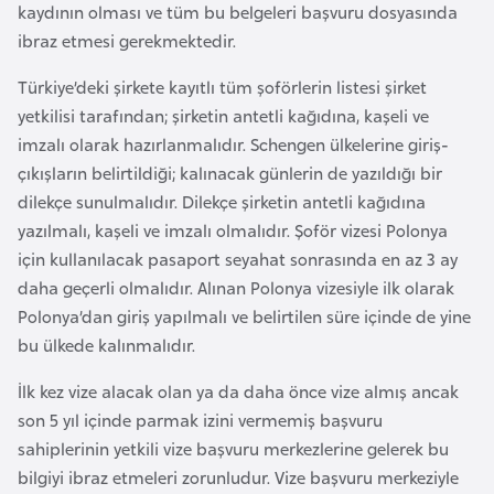
kaydının olması ve tüm bu belgeleri başvuru dosyasında
a
ibraz etmesi gerekmektedir.
r
u
Türkiye’deki şirkete kayıtlı tüm şoförlerin listesi şirket
s
yetkilisi tarafından; şirketin antetli kağıdına, kaşeli ve
imzalı olarak hazırlanmalıdır. Schengen ülkelerine giriş-
çıkışların belirtildiği; kalınacak günlerin de yazıldığı bir
B
dilekçe sunulmalıdır. Dilekçe şirketin antetli kağıdına
e
yazılmalı, kaşeli ve imzalı olmalıdır. Şoför vizesi Polonya
l
için kullanılacak pasaport seyahat sonrasında en az 3 ay
ç
daha geçerli olmalıdır. Alınan Polonya vizesiyle ilk olarak
i
Polonya’dan giriş yapılmalı ve belirtilen süre içinde de yine
k
bu ülkede kalınmalıdır.
a
İlk kez vize alacak olan ya da daha önce vize almış ancak
B
son 5 yıl içinde parmak izini vermemiş başvuru
e
sahiplerinin yetkili vize başvuru merkezlerine gelerek bu
n
bilgiyi ibraz etmeleri zorunludur. Vize başvuru merkeziyle