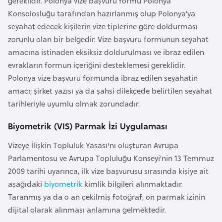
gereklidir. Polonya vize başvuru formu Polonya
l
Konsolosluğu tarafından hazırlanmış olup Polonya’ya
g
seyahat edecek kişilerin vize tiplerine göre doldurması
a
zorunlu olan bir belgedir. Vize başvuru formunun seyahat
r
amacına istinaden eksiksiz doldurulması ve ibraz edilen
i
evrakların formun içeriğini desteklemesi gereklidir.
s
Polonya vize başvuru formunda ibraz edilen seyahatin
t
amacı; şirket yazısı ya da şahsi dilekçede belirtilen seyahat
a
tarihleriyle uyumlu olmak zorundadır.
n
Biyometrik (VIS) Parmak İzi Uygulaması
B
Vizeye İlişkin Topluluk Yasası'nı oluşturan Avrupa
u
Parlamentosu ve Avrupa Topluluğu Konseyi’nin 13 Temmuz
r
2009 tarihi uyarınca, ilk vize başvurusu sırasında kişiye ait
k
aşağıdaki
biyometrik
kimlik bilgileri alınmaktadır.
i
Taranmış ya da o an çekilmiş fotoğraf, on parmak izinin
n
dijital olarak alınması anlamına gelmektedir.
a