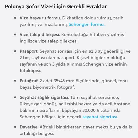
F
Polonya Şoför Vizesi için Gerekli Evraklar
a
Vize başvuru formu
. Dikkatlice doldurulmuş, tarih
s
yazılmış ve imzalanmış
Schengen formu.
o
Vize talep dilekçesi.
Konsolosluğa hitaben yazılmış
İngilizce vize talep dilekçesi.
Ç
Pasaport
. Seyahat sonrası için en az 3 ay geçerliliği ve
a
2 boş sayfası olan pasaport. Kişisel bilgilerin olduğu
d
sayfanın ve son 3 yılda alınmış Schengen vizelerinin
fotokopisi.
Fotoğraf
. 2 adet 35x45 mm ölçülerinde, güncel, fonu
Ç
beyaz biyometrik fotoğraf.
e
k
Seyahat sağlık sigortası
. Tüm seyahat süresince,
ülkeye geri dönüş, acil tıbbi bakım ya da acil hastane
C
bakımı masraflarını kapsayan 30.000 € tutarında
u
Schengen bölgesi için geçerli
seyahat sigortası
.
m
Davetiye
. AB’deki bir şirketten davet mektubu ya da iş
h
ortaklığı belgesi.
u