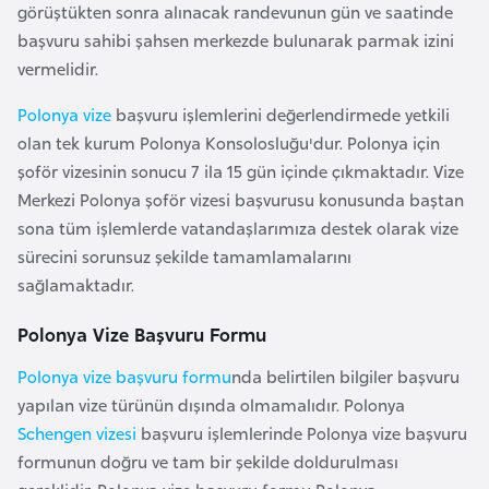
i
görüştükten sonra alınacak randevunun gün ve saatinde
n
başvuru sahibi şahsen merkezde bulunarak parmak izini
vermelidir.
B
Polonya vize
başvuru işlemlerini değerlendirmede yetkili
o
olan tek kurum Polonya Konsolosluğu'dur. Polonya için
s
şoför vizesinin sonucu 7 ila 15 gün içinde çıkmaktadır. Vize
n
Merkezi Polonya şoför vizesi başvurusu konusunda baştan
a
sona tüm işlemlerde vatandaşlarımıza destek olarak vize
H
sürecini sorunsuz şekilde tamamlamalarını
e
sağlamaktadır.
r
s
Polonya Vize Başvuru Formu
e
Polonya vize başvuru formu
nda belirtilen bilgiler başvuru
k
yapılan vize türünün dışında olmamalıdır. Polonya
Schengen vizesi
başvuru işlemlerinde Polonya vize başvuru
B
formunun doğru ve tam bir şekilde doldurulması
u