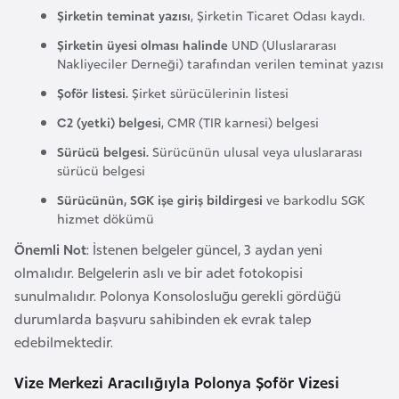
Şirketin teminat yazısı
, Şirketin Ticaret Odası kaydı.
r
i
Şirketin üyesi olması halinde
UND (Uluslararası
Nakliyeciler Derneği) tarafından verilen teminat yazısı
y
e
Şoför listesi.
Şirket sürücülerinin listesi
t
C2 (yetki) belgesi
, CMR (TIR karnesi) belgesi
i
Sürücü belgesi.
Sürücünün ulusal veya uluslararası
sürücü belgesi
C
Sürücünün, SGK işe giriş bildirgesi
ve barkodlu SGK
e
hizmet dökümü
z
Önemli Not
: İstenen belgeler güncel, 3 aydan yeni
a
olmalıdır. Belgelerin aslı ve bir adet fotokopisi
y
sunulmalıdır. Polonya Konsolosluğu gerekli gördüğü
i
durumlarda başvuru sahibinden ek evrak talep
r
edebilmektedir.
C
Vize Merkezi Aracılığıyla Polonya Şoför Vizesi