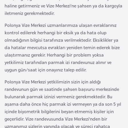
k
haline getirmeniz ve Vize Merkezi’ne şahsen ya da kargoyla
a
iletmeniz gerekmektedir.
Polonya Vize Merkezi uzmanlarımıza ulaşan evraklarınız
D
kontrol edilerek herhangi bir eksik ya da hata olup
e
olmadığının bilgisi tarafınıza verilmektedir. Eksiklikler ya
m
da hatalar mevcutsa evrakları yeniden temin ederek bize
o
ulaştırmanız gerekir. Herhangi bir problem yoksa
k
yetkilimiz tarafından parmak izi randevunuz alınır ve
r
uygun gün/saat için onayınız talep edilir.
a
t
Polonya Vize Merkezi yetkilimizin sizin için aldığı
i
randevunun gün ve saatinde şahsen başvuru merkezinde
k
bulunarak parmak izinizi vermeniz gerekmektedir. Bu
K
aşama daha önce hiç parmak izi vermeyen ya da son 5 yıl
o
içinde biyometrik bilgilerini beyan etmemiş kişiler için
n
geçerlidir. Vize randevusunda Vize Merkezi’nden bir
g
uzmanımız sizlerin yanında olacak ve süreci rahatça