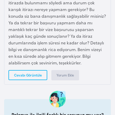
itirazda bulunmamı söyledi ama durum çok
F
karışık itirazı nereye yapmam gerekiyor? Bu
r
konuda siz bana danışmanlık sağlayabilir misiniz?
a
Ya da tekrar bir başvuru yapmam daha mı
n
mantıklı tekrar bir vize başvurusu yaparsan
s
yaklaşık kaç günde sonuçlanır? Ya da itiraz
a
durumlarında işlem süresi ne kadar olur? Detaylı
bilgi ve danışmanlık rica ediyorum. Benim vizeyi
G
en kısa sürede alıp gitmem gerekiyor. Bilgi
a
alabilirsem çok sevinirim, teşekkürler.
b
o
Yorum Ekle
Cevabı Görüntüle
n
G
a
m
b
Polonya ile ilgili farklı bir sorunuz mu var?