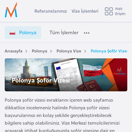
u
Hızlı
s
Referanslarımız
Vize İşlemleri
Başvuru yapmak istediğiniz ülkeyi seçin
Erişim
P
İ
Üye
t
Ülke Seçimi
o
Girişi
r
l
l
Polonya
Tüm İşlemler
a
o
l
e
n
y
y
Anasayfa
Polonya
Polonya Vize
Polonya Şoför Vizesi
t
a
a
V
i
i
A
z
ş
Polonya Şoför Vizesi
v
e
u
i
İ
s
ş
Polonya şoför vizesi evraklarını içeren web sayfamızı
m
t
l
dikkatlice incelemeniz halinde Polonya şoför vizesi
u
e
başvurularınızı en kolay şekilde gerçekleştirebilecek
r
m
bilgilere sahip olabilirsiniz. Vize Merkezi temsilcilerimizi
y
l
arayarak irtibat kurduğunuzda şoför vizesine dair en