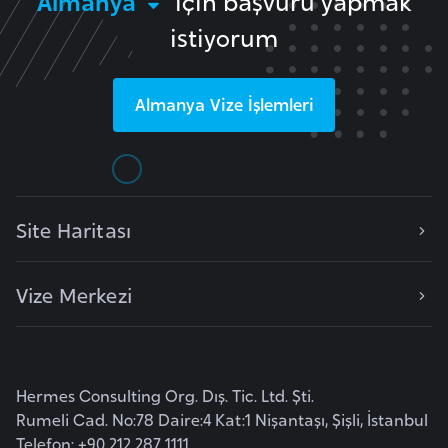
Almanya
için başvuru yapmak
i
istiyorum
n
B
Almanya
Vize İşlemleri
o
s
n
a
H
Site Haritası
e
r
Vize Merkezi
s
e
k
Hermes Consulting Org. Dış. Tic. Ltd. Şti.
B
Rumeli Cad. No:78 Daire:4 Kat:1 Nişantaşı, Şişli, İstanbul
u
Telefon: +90 212 287 1111