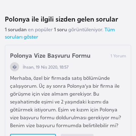
e
y
Polonya ile ilgili sizden gelen sorular
n
1 sorudan
en popüler
1 soru
görüntüleniyor.
Tüm
soruları göster
B
a
Polonya Vize Başvuru Formu
n
g
İhsan, 19 Nis 2020, 18:57
l
Merhaba, özel bir firmada satış bölümünde
a
çalışıyorum. Üç ay sonra Polonya’ya bir firma ile
d
görüşme için vize almam gerekiyor. Bu
e
seyahatimde eşimi ve 2 yaşındaki kızımı da
ş
götürmek istiyorum. Eşim ve kızım için Polonya
vize başvuru formu doldurulması gerekiyor mu?
B
Benim vize başvuru formumda belirtilebilir mi?
e
l