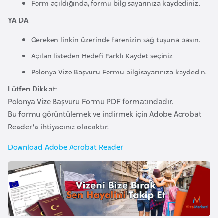
Form açıldığında, formu bilgisayarınıza kaydediniz.
a
e
r
YA DA
i
A
Gereken linkin üzerinde farenizin sağ tuşuna basın.
z
Açılan listeden Hedefi Farklı Kaydet seçiniz
e
r
Polonya Vize Başvuru Formu bilgisayarınıza kaydedin.
b
Lütfen Dikkat:
a
Polonya Vize Başvuru Formu PDF formatındadır.
y
Bu formu görüntülemek ve indirmek için Adobe Acrobat
c
Reader’a ihtiyacınız olacaktır.
a
n
Download Adobe Acrobat Reader
B
a
h
r