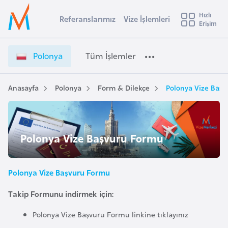
u
Hızlı
s
Referanslarımız
Vize İşlemleri
Başvuru yapmak istediğiniz ülkeyi seçin
Erişim
P
İ
Üye
t
Ülke Seçimi
o
Girişi
r
l
l
Polonya
Tüm İşlemler
a
o
l
e
n
y
y
Anasayfa
Polonya
Form & Dilekçe
Polonya Vize Baş
t
a
a
V
i
i
A
z
ş
Polonya Vize Başvuru Formu
v
e
u
i
İ
s
ş
Polonya Vize Başvuru Formu
m
t
l
u
Takip Formunu indirmek için:
e
r
m
Polonya Vize Başvuru Formu linkine tıklayınız
y
l