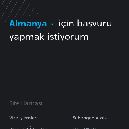
B
Almanya
için başvuru
u
l
yapmak istiyorum
g
a
r
i
s
t
a
n
Site Haritası
B
u
Vize İşlemleri
Schengen Vizesi
r
k