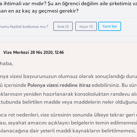
 ihtimali var mıdır? Şu an öğrenci değilim aile şirketimiz va
an en az kaç ay geçmesi gerekir?
Yanıt Ver
rumu faydalı buldunuz mu ?
Evet (
1
)
Hayır (
1
)
Vize Merkezi 28 Nis 2020, 12:46
haba,
nya vizesi başvurunuzun olumsuz olarak sonuçlandığı durumlar
ü içerisinde
Polonya vizesi reddine itiraz
edebilirsiniz. Bu sü
klarınızın yeniden hazırlanarak konsolosluktan randevu alı
tubunda belirtilen madde veya maddelerin neler olduğunun
ıca ret nedenleri, vize süresinin sonunda ülkeye tekrar ger
sı, seyahat amacını açıklayıcı belgelerin temin edilmemes
ılanacağına dair yeterli maddi kaynakların belirtilmemesi,