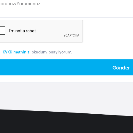
KVKK metninizi
okudum, onaylıyorum.
Gönder