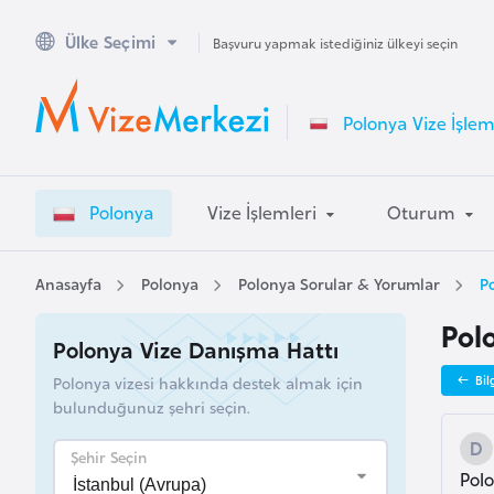
Ülke Seçimi
A
Başvuru yapmak istediğiniz ülkeyi seçin
v
u
Polonya Vize İşlem
s
t
r
Polonya
Vize İşlemleri
Oturum
a
l
y
Anasayfa
Polonya
Polonya Sorular & Yorumlar
Po
a
Polo
Polonya Vize Danışma Hattı
A
Polonya vizesi hakkında destek almak için
Bil
v
bulunduğunuz şehri seçin.
u
s
Şehir Seçin
Polo
t