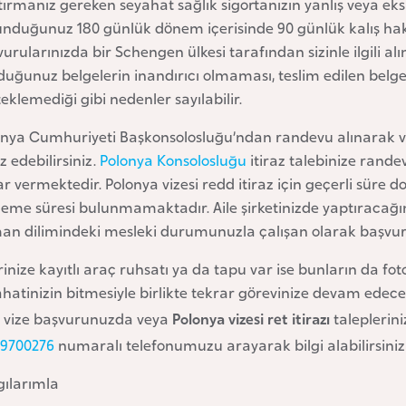
ırmanız gereken seyahat sağlık sigortanızın yanlış veya ek
unduğunuz 180 günlük dönem içerisinde 90 günlük kalış ha
urularınızda bir Schengen ülkesi tarafından sizinle ilgili alın
uğunuz belgelerin inandırıcı olmaması, teslim edilen belg
eklemediği gibi nedenler sayılabilir.
onya Cumhuriyeti Başkonsolosluğu’ndan randevu alınarak ve 
az edebilirsiniz.
Polonya Konsolosluğu
itiraz talebinize rande
r vermektedir. Polonya vizesi redd itiraz için geçerli süre do
eme süresi bulunmamaktadır. Aile şirketinizde yaptıracağınız 
an dilimindeki mesleki durumunuzla çalışan olarak başvuru
inize kayıtlı araç ruhsatı ya da tapu var ise bunların da fo
hatinizin bitmesiyle birlikte tekrar görevinize devam edeceğ
i vize başvurunuzda veya
Polonya vizesi ret itirazı
taleplerin
29700276
numaralı telefonumuzu arayarak bilgi alabilirsiniz
gılarımla