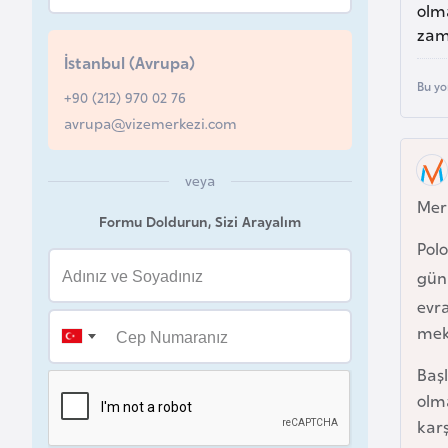
olma
u
zam
r
İstanbul (Avrupa)
y
Bu yo
a
+90 (212) 970 02 76
avrupa@vizemerkezi.com
A
z
veya
Mer
e
Formu Doldurun, Sizi Arayalım
r
Polo
b
gün
a
evra
y
mek
c
a
Başl
n
olma
karş
B