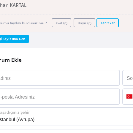
han KARTAL
Yanıt Ver
rumu faydalı buldunuz mu ?
Evet (
0
)
Hayır (
0
)
gi Sayfasına Dön
rum Ekle
aşadığınız Şehir