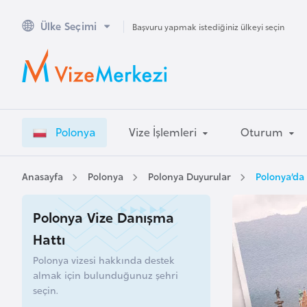
Ülke Seçimi
A
Başvuru yapmak istediğiniz ülkeyi seçin
v
u
s
t
r
Polonya
Vize İşlemleri
Oturum
a
l
y
Anasayfa
Polonya
Polonya Duyurular
Polonya’da 
a
Polonya Vize Danışma
A
Hattı
v
Polonya vizesi hakkında destek
u
almak için bulunduğunuz şehri
s
seçin.
t