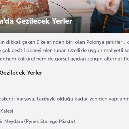
a’da Gezilecek Yerler
n dikkat çeken ülkelerinden biri olan Polonya şehirleri, kü
e çok çeşitli deneyimler sunar. Özellikle uygun maliyetli 
ler
hem kültürel hem de görsel açıdan zengin alternatifler
Gezilecek Yerler
aşkenti Varşova, tarihiyle olduğu kadar yeniden yapılanma 
 Kalesi
hir Meydanı (Rynek Starego Miasta)