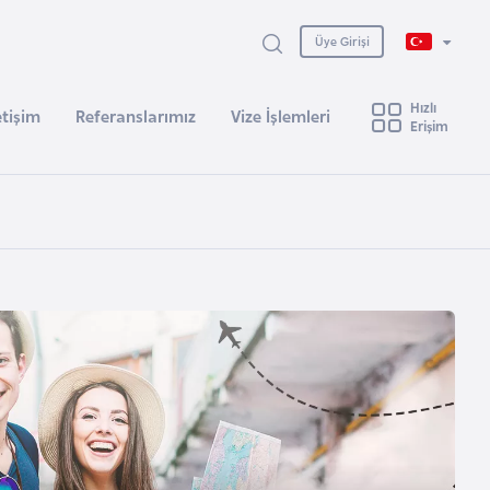
Üye Girişi
Hızlı
etişim
Referanslarımız
Vize İşlemleri
Erişim