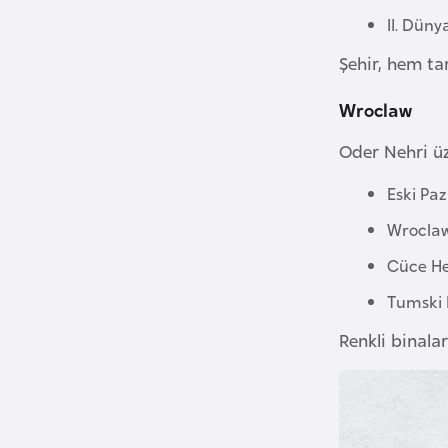
B
II. Düny
e
Şehir, hem ta
n
i
Wroclaw
n
Oder Nehri üz
B
Eski Pa
o
Wroclaw
s
n
Cüce He
a
Tumski 
H
e
Renkli binaları
r
s
e
k