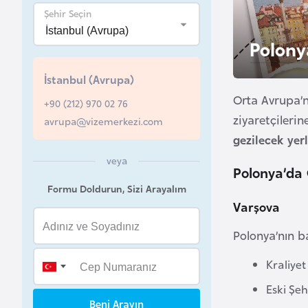
u
Şehir Seçin
r
Polony
y
a
İstanbul (Avrupa)
Orta Avrupa’nı
+90 (212) 970 02 76
A
ziyaretçilerin
avrupa@vizemerkezi.com
z
gezilecek yer
e
r
veya
Polonya’da 
b
Formu Doldurun, Sizi Arayalım
a
Varşova
y
c
Polonya’nın b
a
Kraliyet
n
Eski Şe
Beni Arayın
B