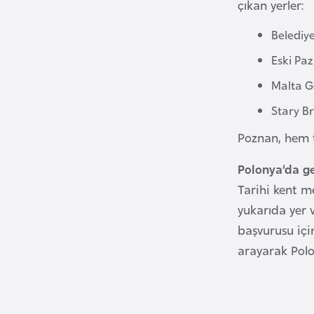
çıkan yerler:
u
m
Belediye
h
u
Eski Pa
r
Malta G
i
Stary B
y
e
Poznan, hem t
t
Polonya’da ge
i
Tarihi kent me
yukarıda yer 
C
e
başvurusu içi
z
arayarak Polon
a
y
i