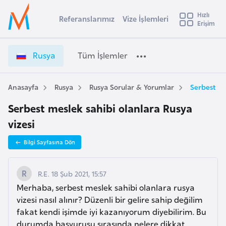
u
Hızlı
s
Referanslarımız
Vize İşlemleri
Başvuru yapmak istediğiniz ülkeyi seçin
Erişim
R
İ
Üye
t
Ülke Seçimi
u
Girişi
r
s
l
Rusya
Tüm İşlemler
a
y
l
e
a
y
V
Anasayfa
Rusya
Rusya Sorular & Yorumlar
Serbest me
t
a
i
Serbest meslek sahibi olanlara Rusya
z
i
e
vizesi
A
İ
ş
v
Bilgi Sayfasına Dön
ş
u
i
l
s
e
R.E. 18 Şub 2021, 15:57
m
t
m
Merhaba, serbest meslek sahibi olanlara rusya
u
l
vizesi nasıl alınır? Düzenli bir gelire sahip değilim
r
e
fakat kendi işimde iyi kazanıyorum diyebilirim. Bu
y
r
durumda başvurusu sırasında nelere dikkat