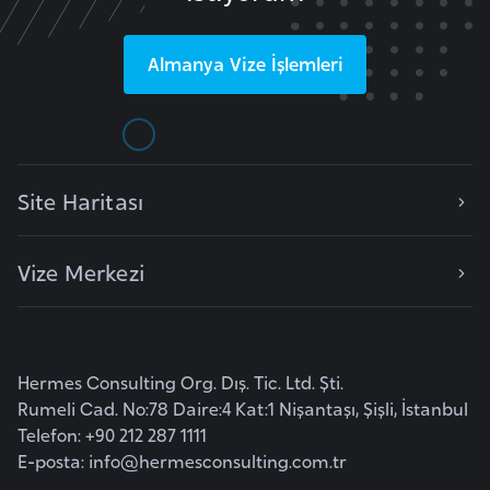
r
i
Almanya
Vize İşlemleri
y
e
t
i
Site Haritası
C
e
Vize Merkezi
z
a
y
i
Hermes Consulting Org. Dış. Tic. Ltd. Şti.
r
Rumeli Cad. No:78 Daire:4 Kat:1 Nişantaşı, Şişli, İstanbul
Telefon: +90 212 287 1111
E-posta:
info@hermesconsulting.com.tr
C