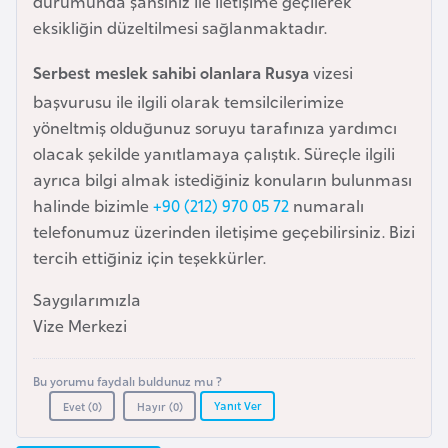
durumunda şahsınız ile iletişime geçilerek
i
eksikliğin düzeltilmesi sağlanmaktadır.
n
Serbest meslek sahibi olanlara Rusya
vizesi
B
başvurusu ile ilgili olarak temsilcilerimize
o
yöneltmiş olduğunuz soruyu tarafınıza yardımcı
s
olacak şekilde yanıtlamaya çalıştık. Süreçle ilgili
n
ayrıca bilgi almak istediğiniz konuların bulunması
a
halinde bizimle
+90 (212) 970 05 72
numaralı
H
telefonumuz üzerinden iletişime geçebilirsiniz. Bizi
e
tercih ettiğiniz için teşekkürler.
r
s
Saygılarımızla
e
Vize Merkezi
k
Bu yorumu faydalı buldunuz mu ?
Yanıt Ver
B
Evet (
0
)
Hayır (
0
)
u