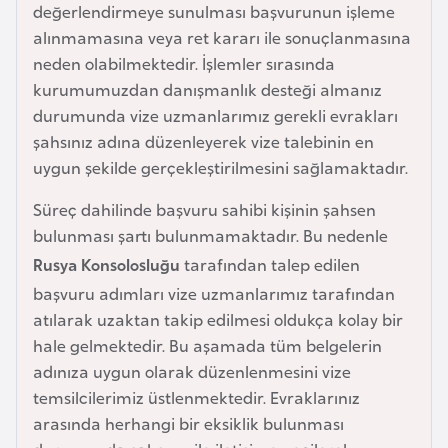
değerlendirmeye sunulması başvurunun işleme
a
alınmamasına veya ret kararı ile sonuçlanmasına
r
neden olabilmektedir. İşlemler sırasında
u
kurumumuzdan danışmanlık desteği almanız
s
durumunda vize uzmanlarımız gerekli evrakları
şahsınız adına düzenleyerek vize talebinin en
B
uygun şekilde gerçekleştirilmesini sağlamaktadır.
e
Süreç dahilinde başvuru sahibi kişinin şahsen
l
bulunması şartı bulunmamaktadır. Bu nedenle
ç
Rusya Konsolosluğu
tarafından talep edilen
i
k
başvuru adımları vize uzmanlarımız tarafından
a
atılarak uzaktan takip edilmesi oldukça kolay bir
hale gelmektedir. Bu aşamada tüm belgelerin
adınıza uygun olarak düzenlenmesini vize
B
temsilcilerimiz üstlenmektedir. Evraklarınız
e
arasında herhangi bir eksiklik bulunması
n