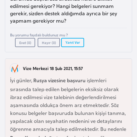
a
i
edilmesi gerekiyor? Hangi belgeleri sunmam
gerekir, sizden destek aldığımda ayrıca bir şey
A
yapmam gerekiyor mu?
z
Bu yorumu faydalı buldunuz mu ?
e
Yanıt Ver
Evet (
0
)
Hayır (
0
)
r
b
a
y
Vize Merkezi 18 Şub 2021, 15:57
c
İyi günler,
Rusya vizesine başvuru
işlemleri
a
sırasında talep edilen belgelerin eksiksiz olarak
n
ibraz edilmesi vize talebinin değerlendirilmesi
aşamasında oldukça önem arz etmektedir. Söz
B
konusu belgeler başvuruda bulunan kişiyi tanıma,
a
yapılacak olan seyahatin nedenini ve detaylarını
h
öğrenme amacıyla talep edilmektedir. Bu nedenle
r