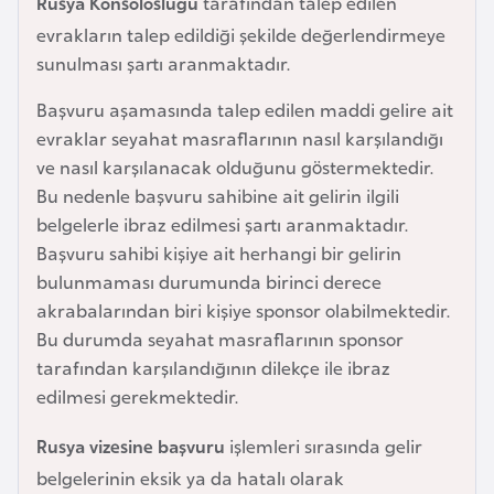
Rusya Konsolosluğu
tarafından talep edilen
e
evrakların talep edildiği şekilde değerlendirmeye
y
sunulması şartı aranmaktadır.
n
Başvuru aşamasında talep edilen maddi gelire ait
evraklar seyahat masraflarının nasıl karşılandığı
B
ve nasıl karşılanacak olduğunu göstermektedir.
a
Bu nedenle başvuru sahibine ait gelirin ilgili
n
belgelerle ibraz edilmesi şartı aranmaktadır.
g
Başvuru sahibi kişiye ait herhangi bir gelirin
l
bulunmaması durumunda birinci derece
a
akrabalarından biri kişiye sponsor olabilmektedir.
d
Bu durumda seyahat masraflarının sponsor
e
tarafından karşılandığının dilekçe ile ibraz
ş
edilmesi gerekmektedir.
B
Rusya vizesine başvuru
işlemleri sırasında gelir
e
belgelerinin eksik ya da hatalı olarak
l