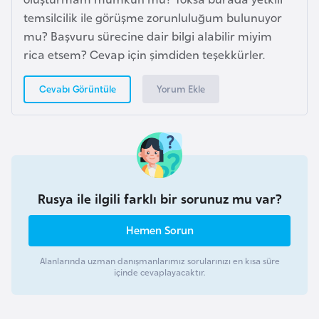
r
temsilcilik ile görüşme zorunluluğum bulunuyor
i
mu? Başvuru sürecine dair bilgi alabilir miyim
y
rica etsem? Cevap için şimdiden teşekkürler.
e
Yorum Ekle
Cevabı Görüntüle
t
i
C
e
z
Rusya ile ilgili farklı bir sorunuz mu var?
a
y
Hemen Sorun
i
r
Alanlarında uzman danışmanlarımız sorularınızı en kısa süre
içinde cevaplayacaktır.
C