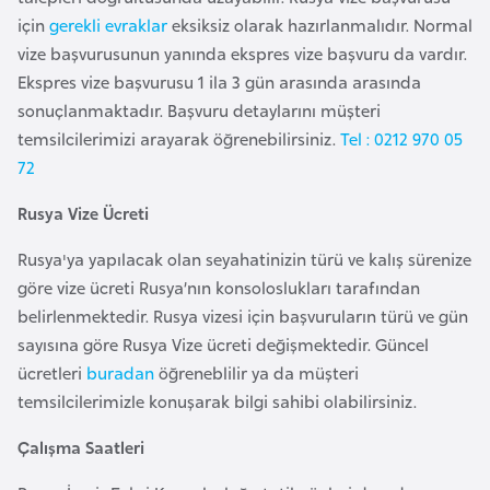
e
için
gerekli evraklar
eksiksiz olarak hazırlanmalıdır. Normal
y
vize başvurusunun yanında ekspres vize başvuru da vardır.
n
Ekspres vize başvurusu 1 ila 3 gün arasında arasında
sonuçlanmaktadır. Başvuru detaylarını müşteri
B
temsilcilerimizi arayarak öğrenebilirsiniz.
Tel : 0212 970 05
a
72
n
Rusya Vize Ücreti
g
l
Rusya'ya yapılacak olan seyahatinizin türü ve kalış sürenize
a
göre vize ücreti Rusya’nın konsoloslukları tarafından
d
belirlenmektedir. Rusya vizesi için başvuruların türü ve gün
e
sayısına göre Rusya Vize ücreti değişmektedir. Güncel
ş
ücretleri
buradan
öğreneblilir ya da müşteri
temsilcilerimizle konuşarak bilgi sahibi olabilirsiniz.
B
Çalışma Saatleri
e
l