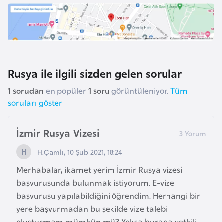
F
a
s
o
Rusya ile ilgili sizden gelen sorular
Ç
a
1 sorudan
en popüler
1 soru
görüntüleniyor.
Tüm
d
soruları göster
Ç
İzmir Rusya Vizesi
e
H.Çamlı, 10 Şub 2021, 18:24
k
C
Merhabalar, ikamet yerim İzmir Rusya vizesi
u
başvurusunda bulunmak istiyorum. E-vize
m
başvurusu yapılabildiğini öğrendim. Herhangi bir
h
yere başvurmadan bu şekilde vize talebi
u
oluşturmam mümkün mü? Yoksa burada yetkili