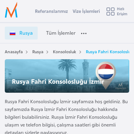
u
Hızlı
s
Referanslarımız
Vize İşlemleri
Başvuru yapmak istediğiniz ülkeyi seçin
Erişim
R
İ
Üye
t
Ülke Seçimi
u
Girişi
r
s
l
Rusya
Tüm İşlemler
a
y
l
e
a
y
V
Anasayfa
Rusya
Konsolosluk
Rusya Fahri Konsolosluğ
t
a
i
z
i
e
A
İ
ş
Rusya Fahri Konsolosluğu İzmir
v
ş
u
i
l
s
e
Rusya Fahri Konsolosluğu İzmir sayfamıza hoş geldiniz. Bu
m
t
m
sayfamızda Rusya İzmir Fahri Konsolosluğu hakkında
u
l
bilgileri bulabilirsiniz. Rusya İzmir Fahri Konsolosluğu
r
e
ulaşım ve telefon bilgisi, çalışma saatleri gibi önemli
y
r
detayları sizlerle paylaşıyoruz.