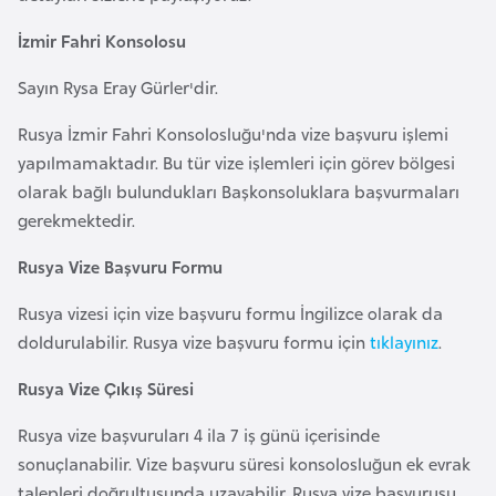
a
i
İzmir Fahri Konsolosu
A
Sayın Rysa Eray Gürler'dir.
z
e
Rusya İzmir Fahri Konsolosluğu'nda vize başvuru işlemi
r
yapılmamaktadır. Bu tür vize işlemleri için görev bölgesi
b
olarak bağlı bulundukları Başkonsoluklara başvurmaları
a
gerekmektedir.
y
Rusya Vize Başvuru Formu
c
a
Rusya vizesi için vize başvuru formu İngilizce olarak da
n
doldurulabilir. Rusya vize başvuru formu için
tıklayınız
.
Rusya Vize Çıkış Süresi
B
a
Rusya vize başvuruları 4 ila 7 iş günü içerisinde
h
sonuçlanabilir. Vize başvuru süresi konsolosluğun ek evrak
r
talepleri doğrultusunda uzayabilir. Rusya vize başvurusu