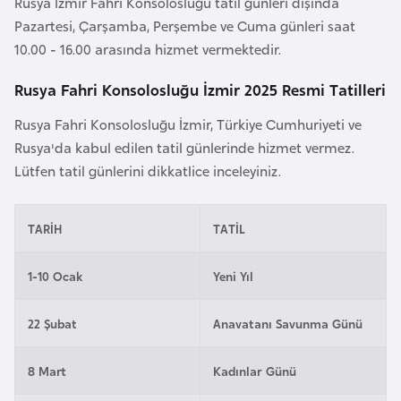
Rusya İzmir Fahri Konsolosluğu tatil günleri dışında
a
Pazartesi, Çarşamba, Perşembe ve Cuma günleri saat
r
10.00 - 16.00 arasında hizmet vermektedir.
u
Rusya Fahri Konsolosluğu İzmir 2025 Resmi Tatilleri
s
Rusya Fahri Konsolosluğu İzmir, Türkiye Cumhuriyeti ve
B
Rusya'da kabul edilen tatil günlerinde hizmet vermez.
e
Lütfen tatil günlerini dikkatlice inceleyiniz.
l
ç
TARİH
TATİL
i
k
1-10 Ocak
Yeni Yıl
a
22 Şubat
Anavatanı Savunma Günü
B
e
8 Mart
Kadınlar Günü
n