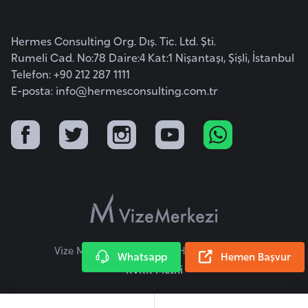
k
a
Hermes Consulting Org. Dış. Tic. Ltd. Şti.
Rumeli Cad. No:78 Daire:4 Kat:1 Nişantaşı, Şişli, İstanbul
D
Telefon: +90 212 287 1111
e
E-posta:
info@hermesconsulting.com.tr
m
o
k
r
a
t
i
k
K
Vize Merkezi © 2026 Tüm Hakları Saklıdır.
Whatsapp
Hemen Başvur
o
KVKK Metni
n
g