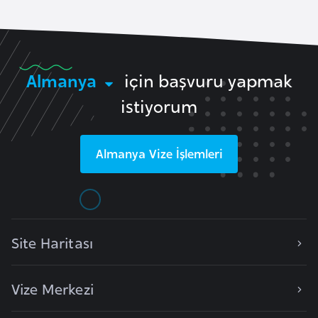
i
b
u
t
Almanya
için başvuru yapmak
i
istiyorum
Ç
i
Almanya
Vize İşlemleri
n
D
a
n
Site Haritası
i
m
Vize Merkezi
a
r