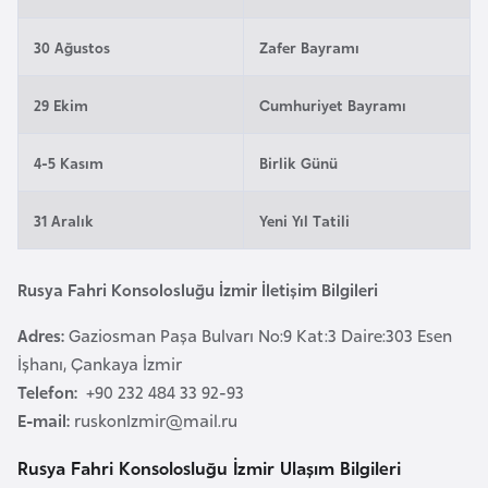
l
g
30 Ağustos
Zafer Bayramı
a
r
29 Ekim
Cumhuriyet Bayramı
i
s
4-5 Kasım
Birlik Günü
t
a
31 Aralık
Yeni Yıl Tatili
n
Rusya Fahri Konsolosluğu İzmir İletişim Bilgileri
B
u
Adres:
Gaziosman Paşa Bulvarı No:9 Kat:3 Daire:303 Esen
r
İşhanı, Çankaya İzmir
k
Telefon:
+90 232 484 33 92-93
i
E-mail:
ruskonIzmir@mail.ru
n
Rusya Fahri Konsolosluğu İzmir Ulaşım Bilgileri
a