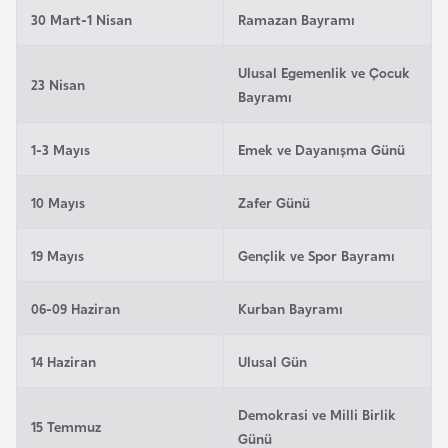
i
30 Mart-1 Nisan
Ramazan Bayramı
n
Ulusal Egemenlik ve Çocuk
23 Nisan
B
Bayramı
o
s
1-3 Mayıs
Emek ve Dayanışma Günü
n
a
10 Mayıs
Zafer Günü
H
e
19 Mayıs
Gençlik ve Spor Bayramı
r
s
06-09 Haziran
Kurban Bayramı
e
k
14 Haziran
Ulusal Gün
B
Demokrasi ve Milli Birlik
15 Temmuz
u
Günü