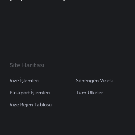
u
m
h
u
r
i
y
e
Site Haritası
t
i
Vize İşlemleri
Schengen Vizesi
C
Pasaport İşlemleri
Tüm Ülkeler
e
Vize Rejim Tablosu
z
a
y
i