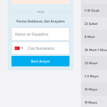
B
1-10 Ocak
veya
e
l
Formu Doldurun, Sizi Arayalım
22 Şubat
a
r
8 Mart
u
s
30 Mart-1 Nis
B
Beni Arayın
23 Nisan
e
l
1-3 Mayıs
ç
i
10 Mayıs
k
a
19 Mayıs