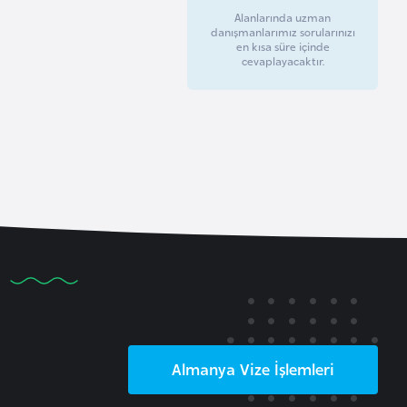
Alanlarında uzman
danışmanlarımız sorularınızı
en kısa süre içinde
cevaplayacaktır.
Almanya
Vize İşlemleri