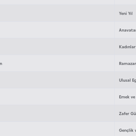
Yeni Yıl
Anavata
Kadınla
an
Ramazan
Ulusal 
Emek ve
Zafer G
Gençlik 