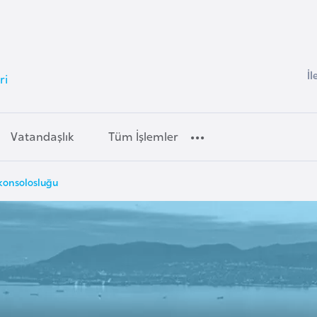
İl
ri
Vatandaşlık
Tüm İşlemler
konsolosluğu