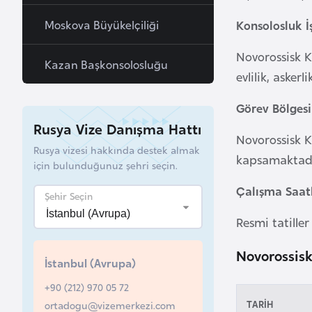
a
Konsolosluk İ
Moskova Büyükelçiliği
h
r
Novorossisk K
Kazan Başkonsolosluğu
e
evlilik, asker
y
Görev Bölgesi
n
Rusya Vize Danışma Hattı
Novorossisk K
B
Rusya vizesi hakkında destek almak
kapsamaktadı
için bulunduğunuz şehri seçin.
a
n
Çalışma Saatl
Şehir Seçin
g
Resmi tatiller
l
a
Novorossisk
d
İstanbul (Avrupa)
e
+90 (212) 970 05 72
ş
TARİH
ortadogu@vizemerkezi.com