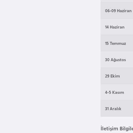
B
06-09 Haziran
e
n
14 Haziran
i
n
15 Temmuz
B
30 Ağustos
o
s
n
29 Ekim
a
H
4-5 Kasım
e
r
31 Aralık
s
e
İletişim Bilgil
k