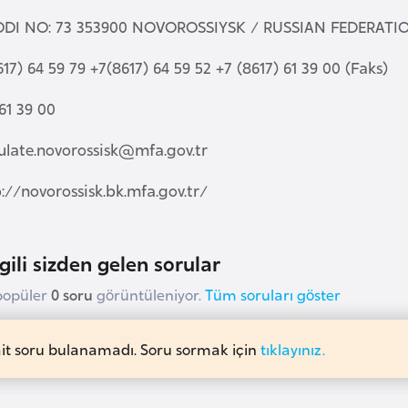
ODI NO: 73 353900 NOVOROSSIYSK / RUSSIAN FEDERAT
617) 64 59 79 +7(8617) 64 59 52 +7 (8617) 61 39 00 (Faks)
61 39 00
ulate.novorossisk@mfa.gov.tr
p://novorossisk.bk.mfa.gov.tr/
lgili sizden gelen sorular
popüler
0 soru
görüntüleniyor.
Tüm soruları göster
ait soru bulanamadı. Soru sormak için
tıklayınız.