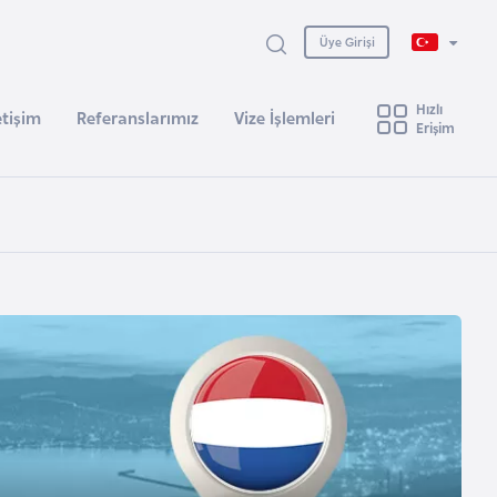
Üye Girişi
Hızlı
etişim
Referanslarımız
Vize İşlemleri
Erişim