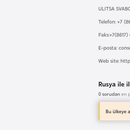
ULITSA SVAB
B
Telefon: +7 (8
u
l
Faks:+7(8617) 
g
a
E-posta:
cons
r
i
Web site: htt
s
t
a
Rusya ile i
n
0 sorudan
en 
B
Bu ülkeye 
u
r
k