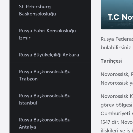
u
St. Petersburg
r
Başkonsolosluğu
T.C No
y
a
Rusya Fahri Konsolosluğu
İzmir
Rusya Federas
A
bulabilirsiniz.
z
Rusya Büyükelçiliği Ankara
Tarihçesi
e
r
Rusya Başkonsolosluğu
Novorossisk, 
b
Trabzon
Novorossisk y
a
y
Rusya Başkonsolosluğu
Novorossisk K
c
İstanbul
görev bölgesi
a
Cumhuriyeti v
n
Rusya Başkonsolosluğu
1547'dir. Nov
Antalya
ilişkileri ve 
B