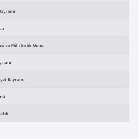
Bayramı
ün
i ve Milli Birlik Günü
ayramı
yet Bayramı
ünü
atili