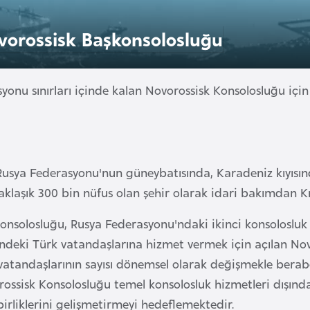
vorossisk Başkonsolosluğu
yonu sınırları içinde kalan Novorossisk Konsolosluğu içi
Rusya Federasyonu'nun güneybatısında, Karadeniz kıyısın
aklaşık 300 bin nüfus olan şehir olarak idari bakımdan Kr
onsolosluğu, Rusya Federasyonu'ndaki ikinci konsolosluk ol
ndeki Türk vatandaşlarına hizmet vermek için açılan Nov
atandaşlarının sayısı dönemsel olarak değişmekle berab
orossisk Konsolosluğu temel konsolosluk hizmetleri dışınd
iş birliklerini gelişmetirmeyi hedeflemektedir.