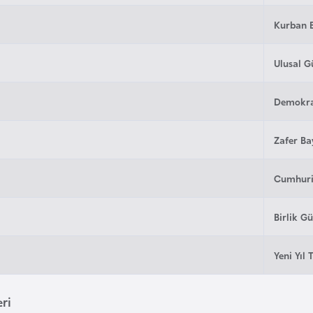
Kurban 
Ulusal G
Demokras
Zafer B
Cumhuri
Birlik G
Yeni Yıl T
eri