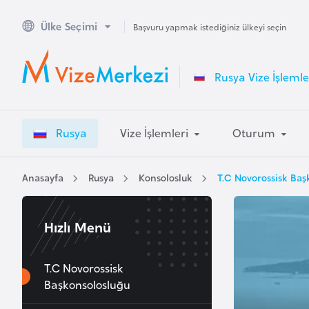
Ülke Seçimi
A
Başvuru yapmak istediğiniz ülkeyi seçin
v
u
Rusya Vize İşlemle
s
t
r
Rusya
Vize İşlemleri
Oturum
a
l
y
Anasayfa
Rusya
Konsolosluk
T.C Novorossisk Baş
a
Hızlı Menü
A
v
u
T.C Novorossisk
Başkonsolosluğu
s
t