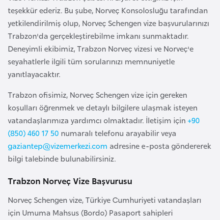
a
r
teşekkür ederiz. Bu şube, Norveç Konsolosluğu tarafından
i
yetkilendirilmiş olup, Norveç Schengen vize başvurularınızı
A
Trabzon'da gerçekleştirebilme imkanı sunmaktadır.
z
Deneyimli ekibimiz, Trabzon Norveç vizesi ve Norveç'e
e
seyahatlerle ilgili tüm sorularınızı memnuniyetle
r
yanıtlayacaktır.
b
Trabzon ofisimiz, Norveç Schengen vize için gereken
a
koşulları öğrenmek ve detaylı bilgilere ulaşmak isteyen
y
vatandaşlarımıza yardımcı olmaktadır. İletişim için
+90
c
(850) 460 17 50
numaralı telefonu arayabilir veya
a
gaziantep@vizemerkezi.com
adresine e-posta göndererek
n
bilgi talebinde bulunabilirsiniz.
B
Trabzon Norveç Vize Başvurusu
a
Norveç Schengen vize, Türkiye Cumhuriyeti vatandaşları
h
için Umuma Mahsus (Bordo) Pasaport sahipleri
r