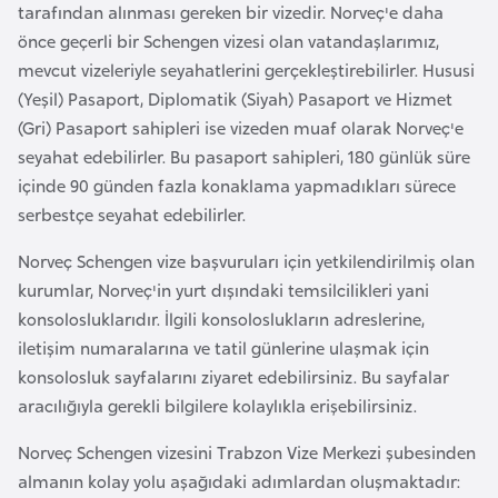
tarafından alınması gereken bir vizedir. Norveç'e daha
e
önce geçerli bir Schengen vizesi olan vatandaşlarımız,
y
mevcut vizeleriyle seyahatlerini gerçekleştirebilirler. Hususi
n
(Yeşil) Pasaport, Diplomatik (Siyah) Pasaport ve Hizmet
(Gri) Pasaport sahipleri ise vizeden muaf olarak Norveç'e
B
seyahat edebilirler. Bu pasaport sahipleri, 180 günlük süre
a
içinde 90 günden fazla konaklama yapmadıkları sürece
n
serbestçe seyahat edebilirler.
g
l
Norveç Schengen vize başvuruları için yetkilendirilmiş olan
a
kurumlar, Norveç'in yurt dışındaki temsilcilikleri yani
d
konsolosluklarıdır. İlgili konsoloslukların adreslerine,
e
iletişim numaralarına ve tatil günlerine ulaşmak için
ş
konsolosluk sayfalarını ziyaret edebilirsiniz. Bu sayfalar
aracılığıyla gerekli bilgilere kolaylıkla erişebilirsiniz.
B
Norveç Schengen vizesini Trabzon Vize Merkezi şubesinden
e
almanın kolay yolu aşağıdaki adımlardan oluşmaktadır:
l