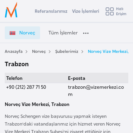
u
Hızlı
s
Referanslarımız
Vize İşlemleri
Başvuru yapmak istediğiniz ülkeyi seçin
Erişim
N
İ
Üye
t
Ülke Seçimi
o
Girişi
r
r
l
Norveç
Tüm İşlemler
a
v
l
e
e
y
ç
Anasayfa
Norveç
Şubelerimiz
Norveç Vize Merkezi, 
t
a
V
Trabzon
i
i
z
A
Telefon
E-posta
e
ş
v
İ
+90 (212) 287 71 50
trabzon@vizemerkezi.co
u
i
ş
m
s
l
Norveç Vize Merkezi, Trabzon
m
t
e
u
m
Norveç Schengen vize başvurusu yapmak isteyen
r
l
Trabzon'daki vatandaşlarımız için hizmet veren Norveç
y
e
Vize Merkezi Trabzon Şubesi'ni ziyaret ettiğiniz için