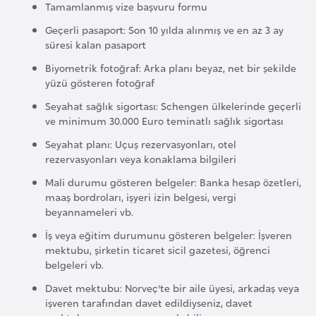
Tamamlanmış vize başvuru formu
l
g
Geçerli pasaport: Son 10 yılda alınmış ve en az 3 ay
süresi kalan pasaport
a
r
Biyometrik fotoğraf: Arka planı beyaz, net bir şekilde
i
yüzü gösteren fotoğraf
s
Seyahat sağlık sigortası: Schengen ülkelerinde geçerli
t
ve minimum 30.000 Euro teminatlı sağlık sigortası
a
Seyahat planı: Uçuş rezervasyonları, otel
n
rezervasyonları veya konaklama bilgileri
Mali durumu gösteren belgeler: Banka hesap özetleri,
maaş bordroları, işyeri izin belgesi, vergi
B
beyannameleri vb.
u
r
İş veya eğitim durumunu gösteren belgeler: İşveren
mektubu, şirketin ticaret sicil gazetesi, öğrenci
k
belgeleri vb.
i
Davet mektubu: Norveç'te bir aile üyesi, arkadaş veya
n
işveren tarafından davet edildiyseniz, davet
a