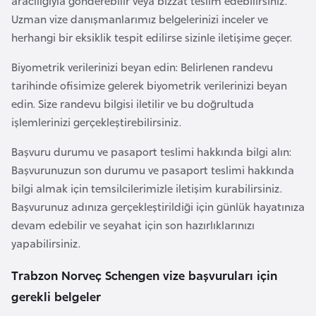
aracılığıyla gönderebilir veya bizzat teslim edebilirsiniz.
i
Uzman vize danışmanlarımız belgelerinizi inceler ve
n
herhangi bir eksiklik tespit edilirse sizinle iletişime geçer.
B
Biyometrik verilerinizi beyan edin: Belirlenen randevu
o
tarihinde ofisimize gelerek biyometrik verilerinizi beyan
s
edin. Size randevu bilgisi iletilir ve bu doğrultuda
n
işlemlerinizi gerçekleştirebilirsiniz.
a
Başvuru durumu ve pasaport teslimi hakkında bilgi alın:
H
Başvurunuzun son durumu ve pasaport teslimi hakkında
e
bilgi almak için temsilcilerimizle iletişim kurabilirsiniz.
r
Başvurunuz adınıza gerçekleştirildiği için günlük hayatınıza
s
devam edebilir ve seyahat için son hazırlıklarınızı
e
yapabilirsiniz.
k
Trabzon Norveç Schengen vize başvuruları için
B
gerekli belgeler
u