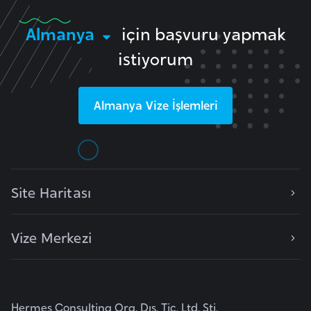
i
b
Almanya
için başvuru yapmak
u
istiyorum
t
i
Almanya
Vize İşlemleri
Ç
i
n
Site Haritası
D
a
n
Vize Merkezi
i
m
a
r
Hermes Consulting Org. Dış. Tic. Ltd. Şti.