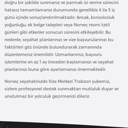
doğru bir şekilde sunmanız ve parmak izi verme sürecini
r
hatasız tamamlamanız durumunda genellikle 4 ila 5 iş
i
günü içinde sonuçlandırılmaktadır. Ancak, konsolosluk
y
yoğunluğu, ek belge talepleri veya Norveç resmi tatil
e
günleri gibi etkenler sonucun süresini etkileyebilir. Bu
t
nedenle, seyahat planlarınızı ve vize başvurularınızı bu
i
faktörleri göz önünde bulundurarak zamanında
düzenlemeniz önemlidir. Uzmanlarımız, başvuru
C
işlemlerine en az 1 ay önceden başlamanızı ve seyahat
e
planlarınızı buna göre ayarlamanızı önermektedir.
z
Norveç seyahatinizde Vize Merkezi Trabzon şubemiz,
a
sizlere profesyonel destek sunmaktan mutluluk duyar ve
y
unutulmaz bir yolculuk geçirmenizi dileriz.
i
r
C