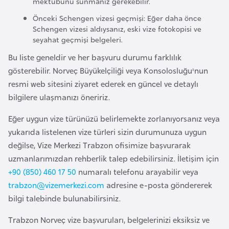
mektubunu sunmanız gerekebilir.
F
Önceki Schengen vizesi geçmişi: Eğer daha önce
a
Schengen vizesi aldıysanız, eski vize fotokopisi ve
s
seyahat geçmişi belgeleri.
o
Bu liste geneldir ve her başvuru durumu farklılık
gösterebilir. Norveç Büyükelçiliği veya Konsolosluğu'nun
Ç
resmi web sitesini ziyaret ederek en güncel ve detaylı
a
bilgilere ulaşmanızı öneririz.
d
Eğer uygun vize türünüzü belirlemekte zorlanıyorsanız veya
yukarıda listelenen vize türleri sizin durumunuza uygun
Ç
değilse, Vize Merkezi Trabzon ofisimize başvurarak
e
uzmanlarımızdan rehberlik talep edebilirsiniz. İletişim için
k
+90 (850) 460 17 50
numaralı telefonu arayabilir veya
C
trabzon@vizemerkezi.com
adresine e-posta göndererek
u
bilgi talebinde bulunabilirsiniz.
m
h
Trabzon Norveç vize başvuruları, belgelerinizi eksiksiz ve
u