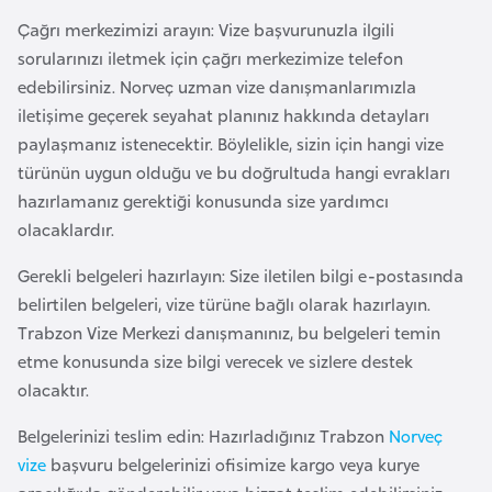
a
Çağrı merkezimizi arayın: Vize başvurunuzla ilgili
r
sorularınızı iletmek için çağrı merkezimize telefon
u
edebilirsiniz. Norveç uzman vize danışmanlarımızla
s
iletişime geçerek seyahat planınız hakkında detayları
paylaşmanız istenecektir. Böylelikle, sizin için hangi vize
türünün uygun olduğu ve bu doğrultuda hangi evrakları
B
hazırlamanız gerektiği konusunda size yardımcı
e
olacaklardır.
l
ç
Gerekli belgeleri hazırlayın: Size iletilen bilgi e-postasında
i
belirtilen belgeleri, vize türüne bağlı olarak hazırlayın.
k
Trabzon Vize Merkezi danışmanınız, bu belgeleri temin
a
etme konusunda size bilgi verecek ve sizlere destek
olacaktır.
B
Belgelerinizi teslim edin: Hazırladığınız Trabzon
Norveç
e
vize
başvuru belgelerinizi ofisimize kargo veya kurye
n