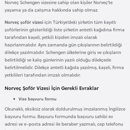
Norveç Schengen vizesine sahip olan kişiler Norveç’te
e
yaşama ya da çalışma hakkında sahip olmaz.
y
n
Norveç şoför vizesi
için Türkiye’deki şirketin tüm kayıtlı
şoförlerinin gösterildiği liste şirketin antetli kağıdına firma
B
tarafından kaşeli, yetkili kişiden imzalı olarak
a
hazırlanmalıdır. Aynı zamanda gün çıkışlarının belirtildiği
n
dilekçe yazılmalıdır. Schengen ülkelerine giriş ve çıkışların
g
belirtildiği ve kalış günlerinin yazılı olduğu dilekçede
l
belirtilmelidir. Dilekçe antetli kağıda yazılmış, kaşeli, firma
a
yetkilileri tarafından imzalı olmalıdır.
d
Norveç Şoför Vizesi İçin Gerekli Evraklar
e
ş
Vize başvuru formu
Okunaklı, eksiksiz olarak doldurulmuş imzalanmış İngilizce
B
başvuru formu. Başvuru formunda başvuru sahibi ev
e
adresi ve e-posta adresi ile beraber yazmalı, cep telefonu
l