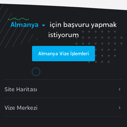
e
n
i
Almanya
için başvuru yapmak
s
istiyorum
t
a
n
Almanya
Vize İşlemleri
E
s
t
Site Haritası
o
n
y
Vize Merkezi
a