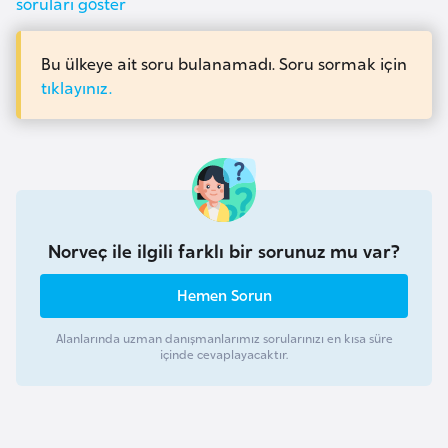
soruları göster
o
Bu ülkeye ait soru bulanamadı. Soru sormak için
B
tıklayınız.
u
l
g
a
r
i
Norveç ile ilgili farklı bir sorunuz mu var?
s
t
Hemen Sorun
a
n
Alanlarında uzman danışmanlarımız sorularınızı en kısa süre
içinde cevaplayacaktır.
E
r
m