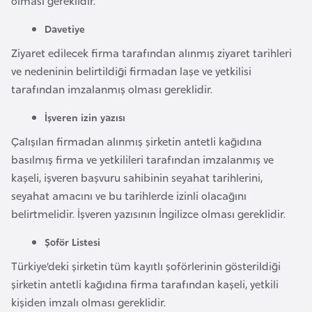
olması gereklidir.
l
g
Davetiye
a
Ziyaret edilecek firma tarafından alınmış ziyaret tarihleri
r
ve nedeninin belirtildiği firmadan laşe ve yetkilisi
i
tarafından imzalanmış olması gereklidir.
s
İşveren izin yazısı
t
a
Çalışılan firmadan alınmış şirketin antetli kağıdına
n
basılmış firma ve yetkilileri tarafından imzalanmış ve
kaşeli, işveren başvuru sahibinin seyahat tarihlerini,
seyahat amacını ve bu tarihlerde izinli olacağını
B
belirtmelidir. İşveren yazısının İngilizce olması gereklidir.
u
r
Şoför Listesi
k
Türkiye’deki şirketin tüm kayıtlı şoförlerinin gösterildiği
i
şirketin antetli kağıdına firma tarafından kaşeli, yetkili
n
kişiden imzalı olması gereklidir.
a