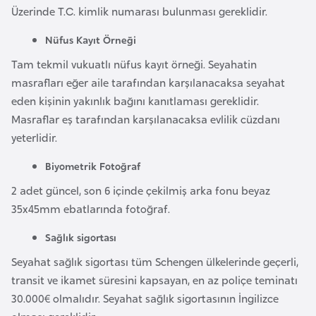
i
Üzerinde T.C. kimlik numarası bulunması gereklidir.
n
Nüfus Kayıt Örneği
Tam tekmil vukuatlı nüfus kayıt örneği. Seyahatin
B
masrafları eğer aile tarafından karşılanacaksa seyahat
o
eden kişinin yakınlık bağını kanıtlaması gereklidir.
s
Masraflar eş tarafından karşılanacaksa evlilik cüzdanı
n
yeterlidir.
a
H
Biyometrik Fotoğraf
e
2 adet güncel, son 6 içinde çekilmiş arka fonu beyaz
r
35x45mm ebatlarında fotoğraf.
s
e
Sağlık sigortası
k
Seyahat sağlık sigortası tüm Schengen ülkelerinde geçerli,
transit ve ikamet süresini kapsayan, en az poliçe teminatı
B
30.000€ olmalıdır. Seyahat sağlık sigortasının İngilizce
u