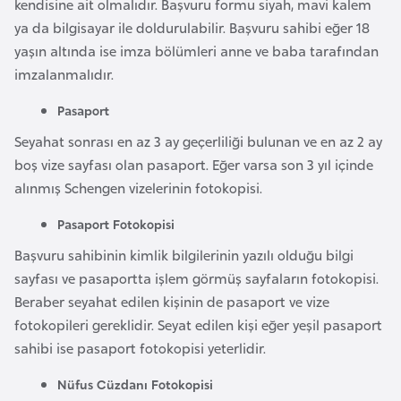
kendisine ait olmalıdır. Başvuru formu siyah, mavi kalem
a
ya da bilgisayar ile doldurulabilir. Başvuru sahibi eğer 18
r
yaşın altında ise imza bölümleri anne ve baba tarafından
u
imzalanmalıdır.
s
Pasaport
Seyahat sonrası en az 3 ay geçerliliği bulunan ve en az 2 ay
B
boş vize sayfası olan pasaport. Eğer varsa son 3 yıl içinde
e
alınmış Schengen vizelerinin fotokopisi.
l
ç
Pasaport Fotokopisi
i
Başvuru sahibinin kimlik bilgilerinin yazılı olduğu bilgi
k
sayfası ve pasaportta işlem görmüş sayfaların fotokopisi.
a
Beraber seyahat edilen kişinin de pasaport ve vize
fotokopileri gereklidir. Seyat edilen kişi eğer yeşil pasaport
B
sahibi ise pasaport fotokopisi yeterlidir.
e
n
Nüfus Cüzdanı Fotokopisi