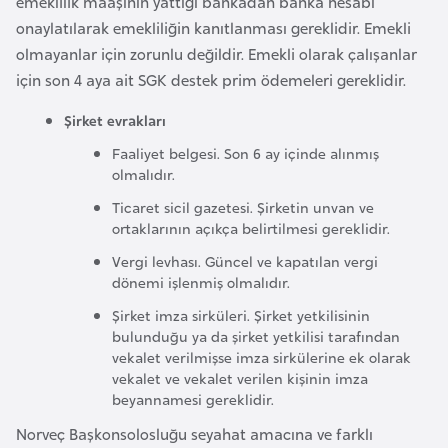
emeklilik maaşının yattığı bankadan banka hesabı
i
onaylatılarak emekliliğin kanıtlanması gereklidir. Emekli
b
olmayanlar için zorunlu değildir. Emekli olarak çalışanlar
u
için son 4 aya ait SGK destek prim ödemeleri gereklidir.
t
i
Şirket evrakları
Faaliyet belgesi. Son 6 ay içinde alınmış
Ç
olmalıdır.
i
Ticaret sicil gazetesi. Şirketin unvan ve
n
ortaklarının açıkça belirtilmesi gereklidir.
Vergi levhası. Güncel ve kapatılan vergi
D
dönemi işlenmiş olmalıdır.
a
Şirket imza sirküleri. Şirket yetkilisinin
n
bulunduğu ya da şirket yetkilisi tarafından
i
vekalet verilmişse imza sirkülerine ek olarak
vekalet ve vekalet verilen kişinin imza
m
beyannamesi gereklidir.
a
Norveç Başkonsolosluğu seyahat amacına ve farklı
r