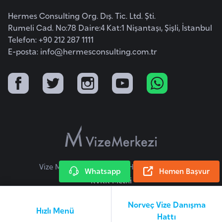
E
t
Hermes Consulting Org. Dış. Tic. Ltd. Şti.
Rumeli Cad. No:78 Daire:4 Kat:1 Nişantaşı, Şişli, İstanbul
i
Telefon: +90 212 287 1111
y
E-posta:
info@hermesconsulting.com.tr
o
p
y
a
F
i
l
d
Vize Merkezi © 2026 Tüm Hakları Saklıdır.
Whatsapp
Hemen Başvur
i
KVKK Metni
ş
i
Norveç Vize Danışma
Hızlı Menü
S
Hattı