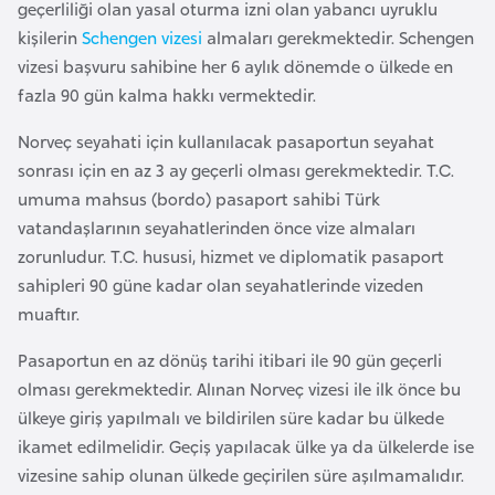
geçerliliği olan yasal oturma izni olan yabancı uyruklu
a
r
i
kişilerin
Schengen vizesi
almaları gerekmektedir. Schengen
vizesi başvuru sahibine her 6 aylık dönemde o ülkede en
A
fazla 90 gün kalma hakkı vermektedir.
z
e
Norveç seyahati için kullanılacak pasaportun seyahat
r
sonrası için en az 3 ay geçerli olması gerekmektedir. T.C.
b
umuma mahsus (bordo) pasaport sahibi Türk
a
vatandaşlarının seyahatlerinden önce vize almaları
y
zorunludur. T.C. hususi, hizmet ve diplomatik pasaport
c
sahipleri 90 güne kadar olan seyahatlerinde vizeden
a
muaftır.
n
Pasaportun en az dönüş tarihi itibari ile 90 gün geçerli
olması gerekmektedir. Alınan Norveç vizesi ile ilk önce bu
B
ülkeye giriş yapılmalı ve bildirilen süre kadar bu ülkede
a
ikamet edilmelidir. Geçiş yapılacak ülke ya da ülkelerde ise
h
vizesine sahip olunan ülkede geçirilen süre aşılmamalıdır.
r