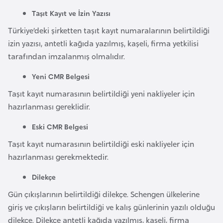
F
Taşıt Kayıt ve İzin Yazısı
a
Türkiye’deki şirketten taşıt kayıt numaralarının belirtildiği
s
izin yazısı, antetli kağıda yazılmış, kaşeli, firma yetkilisi
o
tarafından imzalanmış olmalıdır.
Ç
Yeni CMR Belgesi
a
Taşıt kayıt numarasının belirtildiği yeni nakliyeler için
d
hazırlanması gereklidir.
Eski CMR Belgesi
Ç
Taşıt kayıt numarasının belirtildiği eski nakliyeler için
e
hazırlanması gerekmektedir.
k
C
Dilekçe
u
Gün çıkışlarının belirtildiği dilekçe. Schengen ülkelerine
m
giriş ve çıkışların belirtildiği ve kalış günlerinin yazılı olduğu
h
dilekçe. Dilekçe antetli kağıda yazılmış, kaşeli, firma
u