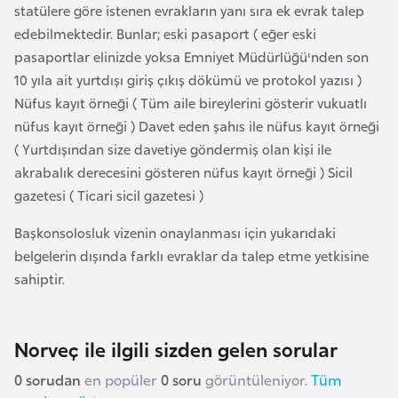
statülere göre istenen evrakların yanı sıra ek evrak talep
k
edebilmektedir. Bunlar; eski pasaport ( eğer eski
a
pasaportlar elinizde yoksa Emniyet Müdürlüğü'nden son
10 yıla ait yurtdışı giriş çıkış dökümü ve protokol yazısı )
D
Nüfus kayıt örneği ( Tüm aile bireylerini gösterir vukuatlı
e
nüfus kayıt örneği ) Davet eden şahıs ile nüfus kayıt örneği
m
( Yurtdışından size davetiye göndermiş olan kişi ile
o
akrabalık derecesini gösteren nüfus kayıt örneği ) Sicil
k
gazetesi ( Ticari sicil gazetesi )
r
a
Başkonsolosluk vizenin onaylanması için yukarıdaki
t
belgelerin dışında farklı evraklar da talep etme yetkisine
i
sahiptir.
k
K
o
Norveç ile ilgili sizden gelen sorular
n
0 sorudan
en popüler
0 soru
görüntüleniyor.
Tüm
g