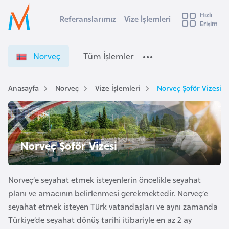
u
Hızlı
s
Referanslarımız
Vize İşlemleri
Başvuru yapmak istediğiniz ülkeyi seçin
Erişim
N
İ
Üye
t
Ülke Seçimi
o
Girişi
r
r
l
Norveç
Tüm İşlemler
a
v
l
e
e
y
ç
Anasayfa
Norveç
Vize İşlemleri
Norveç Şoför Vizesi
t
a
V
i
i
z
A
e
ş
v
Norveç Şoför Vizesi
İ
u
i
ş
s
l
m
Norveç’e seyahat etmek isteyenlerin öncelikle seyahat
t
e
planı ve amacının belirlenmesi gerekmektedir. Norveç’e
u
m
seyahat etmek isteyen Türk vatandaşları ve aynı zamanda
r
l
Türkiye’de seyahat dönüş tarihi itibariyle en az 2 ay
y
e