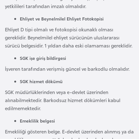
yetkilileri tarafından imzalı olmalıdır.
r
i
Ehliyet ve Beynelmilel Ehliyet Fotokopisi
y
Ehliyet D tipi olmalı ve fotokopisi okunaklı olması
e
gereklidir. Beynelmilel ehliyet sürücünün uluslararası
t
sürücü belgesidir. 1 yıldan daha eski olamaması gereklidir.
i
SGK işe giriş bildirgesi
C
İşveren tarafından verişmiş güncel ve barkodlu olmalıdır.
e
SGK hizmet dökümü
z
a
SGK müdürlüklerinden veya e-devlet üzerinden
y
alınabilmektedir. Barkodsuz hizmet dökümleri kabul
i
edilmemektedir.
r
Emeklilik belgesi
Emekliliği gösteren belge. E-devlet üzerinden alınmış ya da
C