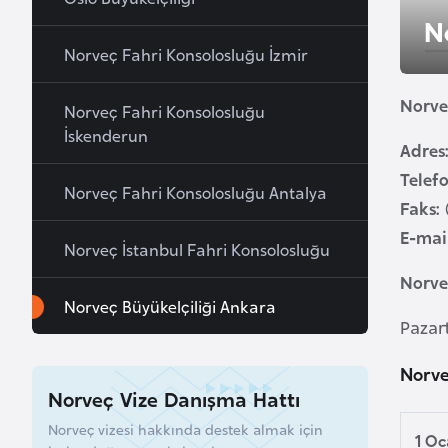
u
N
r
Norveç Fahri Konsolosluğu İzmir
y
a
Norveç
Norveç Fahri Konsolosluğu
İskenderun
Adres
A
Telef
z
Norveç Fahri Konsolosluğu Antalya
e
Faks:
r
E-mail
Norveç İstanbul Fahri Konsolosluğu
b
Norve
a
Norveç Büyükelçiliği Ankara
y
Pazar
c
a
Norve
n
Norveç Vize Danışma Hattı
Norveç vizesi hakkında destek almak için
1 O
B