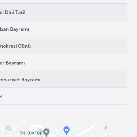
el Dini Tatil
rban Bayramı
mokrasi Günü
er Bayramı
mhuriyet Bayramı
l