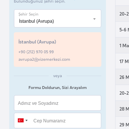
bulunduğunuz şehri seçin.
a
20-2
Şehir Seçin
h
r
5-6 
e
y
İstanbul (Avrupa)
n
1 Ma
+90 (212) 970 05 99
avrupa2@vizemerkezi.com
17 M
B
a
veya
n
26 M
g
Formu Doldurun, Sizi Arayalım
l
20-2
a
d
28 M
e
ş
29 M