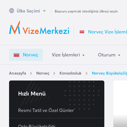
Ülke Seçimi
A
Başvuru yapmak istediğiniz ülkeyi seçin
v
u
Norveç Vize İşleml
s
t
r
Norveç
Vize İşlemleri
Oturum
a
l
y
Anasayfa
Norveç
Konsolosluk
Norveç Büyükelçili
a
Hızlı Menü
A
v
u
Resmi Tatil ve Özel Günler
s
t
Oslo Büyükelçiliği