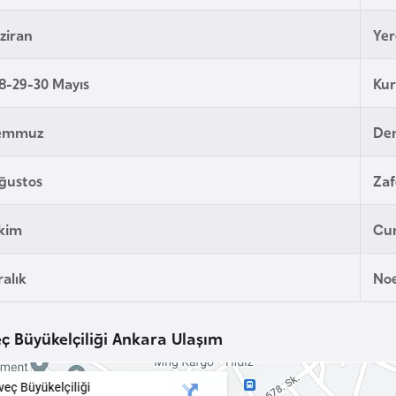
ziran
Yer
8-29-30 Mayıs
Ku
Temmuz
De
ğustos
Zaf
Ekim
Cu
ralık
Noe
ç Büyükelçiliği Ankara Ulaşım