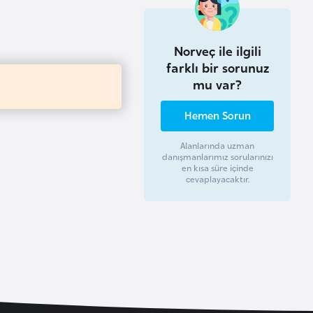
Norveç ile ilgili
farklı bir sorunuz
mu var?
Hemen Sorun
Alanlarında uzman
danışmanlarımız sorularınızı
en kısa süre içinde
cevaplayacaktır.