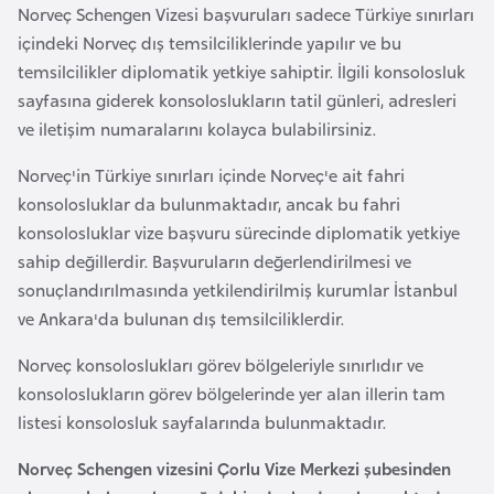
Norveç Schengen Vizesi başvuruları sadece Türkiye sınırları
a
içindeki Norveç dış temsilciliklerinde yapılır ve bu
r
temsilcilikler diplomatik yetkiye sahiptir. İlgili konsolosluk
u
sayfasına giderek konsoloslukların tatil günleri, adresleri
s
ve iletişim numaralarını kolayca bulabilirsiniz.
Norveç'in Türkiye sınırları içinde Norveç'e ait fahri
B
konsolosluklar da bulunmaktadır, ancak bu fahri
e
konsolosluklar vize başvuru sürecinde diplomatik yetkiye
l
sahip değillerdir. Başvuruların değerlendirilmesi ve
ç
sonuçlandırılmasında yetkilendirilmiş kurumlar İstanbul
i
ve Ankara'da bulunan dış temsilciliklerdir.
k
a
Norveç konsoloslukları görev bölgeleriyle sınırlıdır ve
konsoloslukların görev bölgelerinde yer alan illerin tam
B
listesi konsolosluk sayfalarında bulunmaktadır.
e
Norveç Schengen vizesini
Çorlu Vize Merkezi şubesinden
n