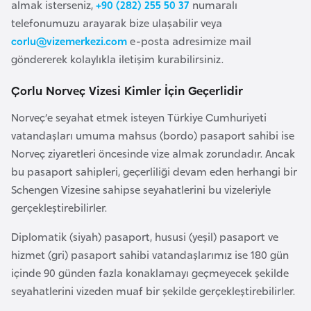
almak isterseniz,
+90 (282) 255 50 37
numaralı
e
telefonumuzu arayarak bize ulaşabilir veya
y
corlu@vizemerkezi.com
e-posta adresimize mail
n
göndererek kolaylıkla iletişim kurabilirsiniz.
B
Çorlu Norveç Vizesi Kimler İçin Geçerlidir
a
Norveç’e seyahat etmek isteyen Türkiye Cumhuriyeti
n
vatandaşları umuma mahsus (bordo) pasaport sahibi ise
g
Norveç ziyaretleri öncesinde vize almak zorundadır. Ancak
l
bu pasaport sahipleri, geçerliliği devam eden herhangi bir
a
Schengen Vizesine sahipse seyahatlerini bu vizeleriyle
d
gerçekleştirebilirler.
e
ş
Diplomatik (siyah) pasaport, hususi (yeşil) pasaport ve
hizmet (gri) pasaport sahibi vatandaşlarımız ise 180 gün
içinde 90 günden fazla konaklamayı geçmeyecek şekilde
B
seyahatlerini vizeden muaf bir şekilde gerçekleştirebilirler.
e
l