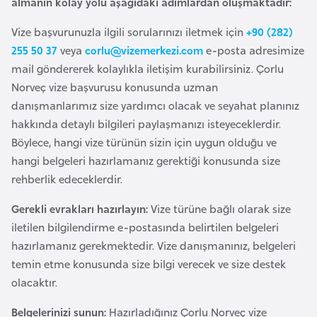
almanın kolay yolu aşağıdaki adımlardan oluşmaktadır:
i
n
Vize başvurunuzla ilgili sorularınızı iletmek için
+90 (282)
255 50 37
veya
corlu@vizemerkezi.com
e-posta adresimize
B
mail göndererek kolaylıkla iletişim kurabilirsiniz. Çorlu
o
Norveç vize başvurusu konusunda uzman
s
danışmanlarımız size yardımcı olacak ve seyahat planınız
n
hakkında detaylı bilgileri paylaşmanızı isteyeceklerdir.
a
Böylece, hangi vize türünün sizin için uygun olduğu ve
H
hangi belgeleri hazırlamanız gerektiği konusunda size
e
rehberlik edeceklerdir.
r
Gerekli evrakları hazırlayın:
Vize türüne bağlı olarak size
s
iletilen bilgilendirme e-postasında belirtilen belgeleri
e
hazırlamanız gerekmektedir. Vize danışmanınız, belgeleri
k
temin etme konusunda size bilgi verecek ve size destek
olacaktır.
B
u
Belgelerinizi sunun:
Hazırladığınız Çorlu Norveç vize