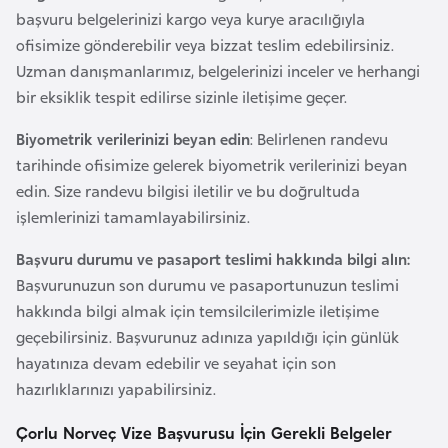
l
başvuru belgelerinizi kargo veya kurye aracılığıyla
g
ofisimize gönderebilir veya bizzat teslim edebilirsiniz.
a
Uzman danışmanlarımız, belgelerinizi inceler ve herhangi
r
bir eksiklik tespit edilirse sizinle iletişime geçer.
i
Biyometrik verilerinizi beyan edin
: Belirlenen randevu
s
tarihinde ofisimize gelerek biyometrik verilerinizi beyan
t
edin. Size randevu bilgisi iletilir ve bu doğrultuda
a
işlemlerinizi tamamlayabilirsiniz.
n
Başvuru durumu ve pasaport teslimi hakkında bilgi alın:
B
Başvurunuzun son durumu ve pasaportunuzun teslimi
u
hakkında bilgi almak için temsilcilerimizle iletişime
r
geçebilirsiniz. Başvurunuz adınıza yapıldığı için günlük
k
hayatınıza devam edebilir ve seyahat için son
i
hazırlıklarınızı yapabilirsiniz.
n
Çorlu Norveç Vize Başvurusu İçin Gerekli Belgeler
a