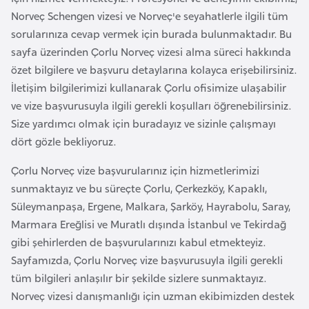
a
r
Norveç Schengen vizesi ve Norveç'e seyahatlerle ilgili tüm
i
sorularınıza cevap vermek için burada bulunmaktadır. Bu
A
sayfa üzerinden Çorlu Norveç vizesi alma süreci hakkında
z
özet bilgilere ve başvuru detaylarına kolayca erişebilirsiniz.
e
İletişim bilgilerimizi kullanarak Çorlu ofisimize ulaşabilir
r
ve vize başvurusuyla ilgili gerekli koşulları öğrenebilirsiniz.
b
Size yardımcı olmak için buradayız ve sizinle çalışmayı
a
dört gözle bekliyoruz.
y
Çorlu Norveç vize başvurularınız için hizmetlerimizi
c
sunmaktayız ve bu süreçte Çorlu, Çerkezköy, Kapaklı,
a
Süleymanpaşa, Ergene, Malkara, Şarköy, Hayrabolu, Saray,
n
Marmara Ereğlisi ve Muratlı dışında İstanbul ve Tekirdağ
gibi şehirlerden de başvurularınızı kabul etmekteyiz.
B
Sayfamızda, Çorlu Norveç vize başvurusuyla ilgili gerekli
a
tüm bilgileri anlaşılır bir şekilde sizlere sunmaktayız.
h
Norveç vizesi danışmanlığı için uzman ekibimizden destek
r