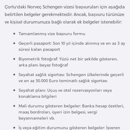
F
Çorlu'daki Norveç Schengen vizesi başvuruları için aşağıda
a
belirtilen belgeler gerekmektedir. Ancak, başvuru türünüze
s
ve kişisel durumunuza bağlı olarak ek belgeler istenebilir:
o
Tamamlanmış vize başvuru formu
Geçerli pasaport: Son 10 yıl içinde alınmış ve en az 3 ay
Ç
süresi kalan pasaport
a
Biyometrik fotoğraf: Yüzü net bir şekilde gösteren,
d
arka planı beyaz fotoğraf
Seyahat sağlık sigortası: Schengen ülkelerinde geçerli
Ç
ve en az 30.000 Euro teminatlı sağlık sigortası
e
Seyahat planı: Uçuş ve otel rezervasyonları veya
k
konaklama bilgileri
C
Mali durumu gösteren belgeler: Banka hesap özetleri,
u
maaş bordroları, işyeri izin belgesi, vergi
m
beyannameleri vb.
h
İş veya eğitim durumunu gösteren belgeler: İşveren
u