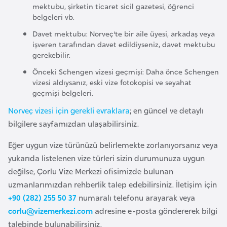
mektubu, şirketin ticaret sicil gazetesi, öğrenci
r
belgeleri vb.
i
Davet mektubu: Norveç'te bir aile üyesi, arkadaş veya
y
işveren tarafından davet edildiyseniz, davet mektubu
e
gerekebilir.
t
Önceki Schengen vizesi geçmişi: Daha önce Schengen
i
vizesi aldıysanız, eski vize fotokopisi ve seyahat
geçmişi belgeleri.
C
Norveç vizesi için gerekli evraklara
; en güncel ve detaylı
e
bilgilere sayfamızdan ulaşabilirsiniz.
z
Eğer uygun vize türünüzü belirlemekte zorlanıyorsanız veya
a
yukarıda listelenen vize türleri sizin durumunuza uygun
y
değilse, Çorlu Vize Merkezi ofisimizde bulunan
i
uzmanlarımızdan rehberlik talep edebilirsiniz. İletişim için
r
+90 (282) 255 50 37
numaralı telefonu arayarak veya
corlu@vizemerkezi.com
adresine e-posta göndererek bilgi
C
talebinde bulunabilirsiniz.