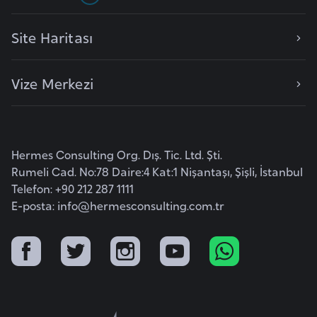
o
Site Haritası
B
u
Vize Merkezi
l
g
a
r
Hermes Consulting Org. Dış. Tic. Ltd. Şti.
i
Rumeli Cad. No:78 Daire:4 Kat:1 Nişantaşı, Şişli, İstanbul
s
Telefon: +90 212 287 1111
t
E-posta:
info@hermesconsulting.com.tr
a
n
E
r
m