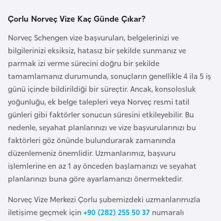
i
b
Çorlu Norveç Vize Kaç Günde Çıkar?
u
Norveç Schengen vize başvuruları, belgelerinizi ve
t
bilgilerinizi eksiksiz, hatasız bir şekilde sunmanız ve
i
parmak izi verme sürecini doğru bir şekilde
tamamlamanız durumunda, sonuçların genellikle 4 ila 5 iş
Ç
günü içinde bildirildiği bir süreçtir. Ancak, konsolosluk
i
yoğunluğu, ek belge talepleri veya Norveç resmi tatil
n
günleri gibi faktörler sonucun süresini etkileyebilir. Bu
nedenle, seyahat planlarınızı ve vize başvurularınızı bu
D
faktörleri göz önünde bulundurarak zamanında
a
düzenlemeniz önemlidir. Uzmanlarımız, başvuru
n
işlemlerine en az 1 ay önceden başlamanızı ve seyahat
i
planlarınızı buna göre ayarlamanızı önermektedir.
m
Norveç Vize Merkezi Çorlu şubemizdeki uzmanlarımızla
a
iletişime geçmek için
+90 (282) 255 50 37
numaralı
r