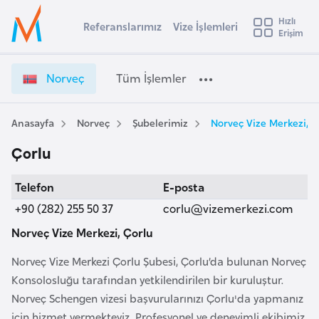
u
Hızlı
s
Referanslarımız
Vize İşlemleri
Başvuru yapmak istediğiniz ülkeyi seçin
Erişim
N
İ
Üye
t
Ülke Seçimi
o
Girişi
r
r
l
Norveç
Tüm İşlemler
a
v
l
e
e
y
ç
Anasayfa
Norveç
Şubelerimiz
Norveç Vize Merkezi, Ç
t
a
V
Çorlu
i
i
z
A
Telefon
E-posta
e
ş
v
İ
+90 (282) 255 50 37
corlu@vizemerkezi.com
u
i
ş
s
Norveç Vize Merkezi, Çorlu
l
m
t
e
Norveç Vize Merkezi Çorlu Şubesi, Çorlu’da bulunan Norveç
u
m
Konsolosluğu tarafından yetkilendirilen bir kuruluştur.
r
l
Norveç Schengen vizesi başvurularınızı Çorlu'da yapmanız
y
e
için hizmet vermekteyiz. Profesyonel ve deneyimli ekibimiz,