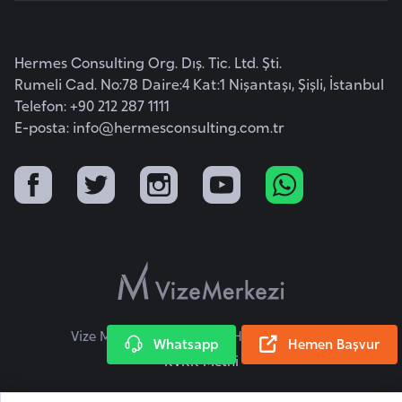
i
b
u
Hermes Consulting Org. Dış. Tic. Ltd. Şti.
t
Rumeli Cad. No:78 Daire:4 Kat:1 Nişantaşı, Şişli, İstanbul
i
Telefon: +90 212 287 1111
E-posta:
info@hermesconsulting.com.tr
Ç
i
n
D
a
n
i
Vize Merkezi © 2026 Tüm Hakları Saklıdır.
m
Whatsapp
Hemen Başvur
KVKK Metni
a
r