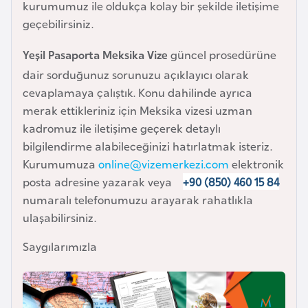
i
kurumumuz ile oldukça kolay bir şekilde iletişime
n
geçebilirsiniz.
Yeşil Pasaporta Meksika Vize
güncel prosedürüne
B
dair sorduğunuz sorunuzu açıklayıcı olarak
o
cevaplamaya çalıştık. Konu dahilinde ayrıca
s
merak ettikleriniz için Meksika vizesi uzman
n
kadromuz ile iletişime geçerek detaylı
a
bilgilendirme alabileceğinizi hatırlatmak isteriz.
H
Kurumumuza
online@vizemerkezi.com
elektronik
e
posta adresine yazarak veya
+90 (850) 460 15 84
r
numaralı telefonumuzu arayarak rahatlıkla
s
ulaşabilirsiniz.
e
k
Saygılarımızla
B
u