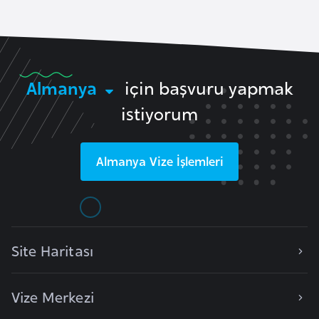
r
i
y
e
Almanya
için başvuru yapmak
t
istiyorum
i
C
Almanya
Vize İşlemleri
e
z
a
y
i
Site Haritası
r
Vize Merkezi
C