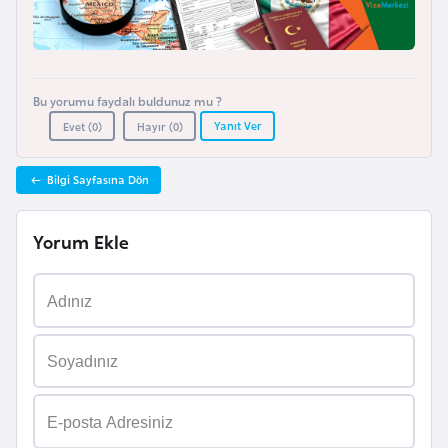
l
g
a
r
Bu yorumu faydalı buldunuz mu ?
i
Yanıt Ver
Evet (
0
)
Hayır (
0
)
s
t
Bilgi Sayfasına Dön
a
n
Yorum Ekle
B
u
r
k
i
n
a