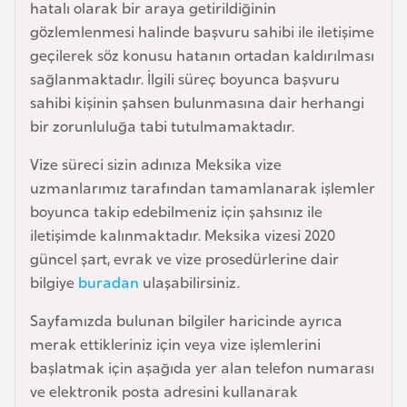
hatalı olarak bir araya getirildiğinin
a
gözlemlenmesi halinde başvuru sahibi ile iletişime
r
geçilerek söz konusu hatanın ortadan kaldırılması
u
sağlanmaktadır. İlgili süreç boyunca başvuru
s
sahibi kişinin şahsen bulunmasına dair herhangi
bir zorunluluğa tabi tutulmamaktadır.
B
Vize süreci sizin adınıza Meksika vize
e
uzmanlarımız tarafından tamamlanarak işlemler
l
boyunca takip edebilmeniz için şahsınız ile
ç
iletişimde kalınmaktadır. Meksika vizesi 2020
i
güncel şart, evrak ve vize prosedürlerine dair
k
bilgiye
buradan
ulaşabilirsiniz.
a
Sayfamızda bulunan bilgiler haricinde ayrıca
B
merak ettikleriniz için veya vize işlemlerini
e
başlatmak için aşağıda yer alan telefon numarası
n
ve elektronik posta adresini kullanarak