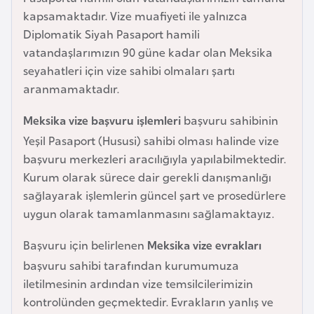
e
kapsamaktadır. Vize muafiyeti ile yalnızca
y
Diplomatik Siyah Pasaport hamili
n
vatandaşlarımızın 90 güne kadar olan Meksika
seyahatleri için vize sahibi olmaları şartı
aranmamaktadır.
B
a
Meksika vize başvuru işlemleri
başvuru sahibinin
n
Yeşil Pasaport (Hususi) sahibi olması halinde vize
g
başvuru merkezleri aracılığıyla yapılabilmektedir.
l
Kurum olarak sürece dair gerekli danışmanlığı
a
sağlayarak işlemlerin güncel şart ve prosedürlere
d
uygun olarak tamamlanmasını sağlamaktayız.
e
ş
Başvuru için belirlenen
Meksika vize evrakları
başvuru sahibi tarafından kurumumuza
B
iletilmesinin ardından vize temsilcilerimizin
e
kontrolünden geçmektedir. Evrakların yanlış ve
l