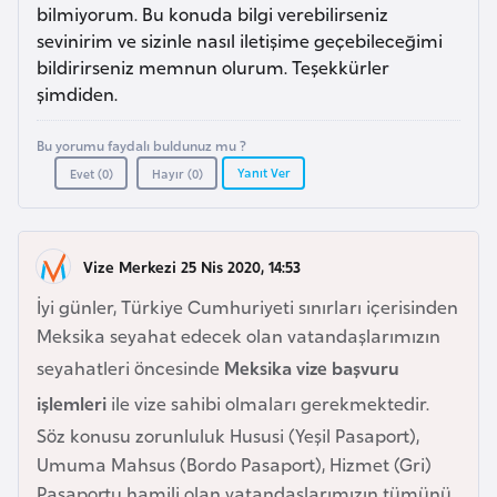
a
e
bilmiyorum. Bu konuda bilgi verebilirseniz
r
sevinirim ve sizinle nasıl iletişime geçebileceğimi
i
bildirirseniz memnun olurum. Teşekkürler
A
şimdiden.
z
e
Bu yorumu faydalı buldunuz mu ?
r
Yanıt Ver
Evet (
0
)
Hayır (
0
)
b
a
y
Vize Merkezi 25 Nis 2020, 14:53
c
a
İyi günler, Türkiye Cumhuriyeti sınırları içerisinden
n
Meksika seyahat edecek olan vatandaşlarımızın
seyahatleri öncesinde
Meksika vize başvuru
B
işlemleri
ile vize sahibi olmaları gerekmektedir.
a
Söz konusu zorunluluk Hususi (Yeşil Pasaport),
h
Umuma Mahsus (Bordo Pasaport), Hizmet (Gri)
r
Pasaportu hamili olan vatandaşlarımızın tümünü