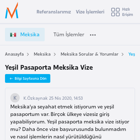
u
Hızlı
s
Referanslarımız
Vize İşlemleri
Başvuru yapmak istediğiniz ülkeyi seçin
Erişim
M
İ
Üye
t
Ülke Seçimi
e
Girişi
r
k
l
Meksika
Tüm İşlemler
a
s
l
e
i
y
k
Anasayfa
Meksika
Meksika Sorular & Yorumlar
Yeşil
t
a
a
Yeşil Pasaporta Meksika Vize
V
i
i
A
Bilgi Sayfasına Dön
z
ş
v
e
u
i
İ
K.Özkaynak 25 Nis 2020, 14:53
s
ş
Meksika’ya seyahat etmek istiyorum ve yeşil
m
t
l
pasaportum var. Birçok ülkeye vizesiz giriş
u
e
yapabiliyorum. Yeşil pasaporta meksika vize istiyor
r
m
mu? Daha önce vize başvurusunda bulunmadım
y
l
ve nasıl işlemlerin nasıl yürütüldüğünü