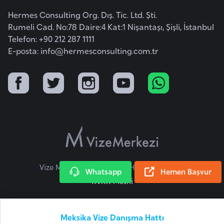
i
Hermes Consulting Org. Dış. Tic. Ltd. Şti.
b
Rumeli Cad. No:78 Daire:4 Kat:1 Nişantaşı, Şişli, İstanbul
u
Telefon: +90 212 287 1111
t
E-posta:
info@hermesconsulting.com.tr
i
Ç
i
n
D
a
n
Vize Merkezi © 2026 Tüm Hakları Saklıdır.
Whatsapp
Hemen Başvur
i
KVKK Metni
m
a
Meksika Vize Danışma Hattı
r