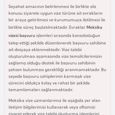
a
Seyahat amacının belirlenmesi ile birlikte söz
r
konusu ziyarete uygun vize türüne ait evrakların
u
bir araya getirilmesi ve kurumumuza iletilmesi ile
s
birlikte süreç başlatılmaktadır. Evraklar
Meksika
vizesi başvuru
işlemleri sırasında konsolosluğun
B
talep ettiği şekilde düzenlenerek başvuru sahibine
e
ait dosyaya eklenmektedir. Vize talebi
l
oluşturulması aşamasında vize temsilcilerimizin
ç
sağlamış olduğu destek ile başvuru sahibinin
i
şahsen bulunması gerekliliği aranmamaktadır. Bu
k
sayede başvuru sahiplerinin karmaşık vize
a
sürecini oldukça kolay ve rahat bir şekilde
tamamlamaları sağlanmaktadır.
B
Meksika vize uzmanlarımız ile aşağıda yer alan
e
iletişim bilgilerimizi kullanarak veya ofisimizi
n
ziyaret ederek vize talebi oluşturma işlemlerini