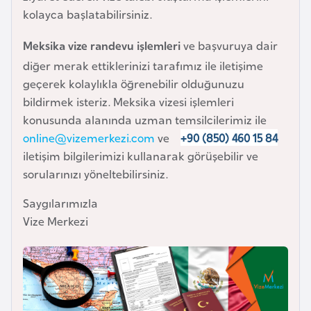
i
kolayca başlatabilirsiniz.
n
Meksika vize randevu işlemleri
ve başvuruya dair
B
diğer merak ettiklerinizi tarafımız ile iletişime
o
geçerek kolaylıkla öğrenebilir olduğunuzu
s
bildirmek isteriz. Meksika vizesi işlemleri
n
konusunda alanında uzman temsilcilerimiz ile
a
online@vizemerkezi.com
ve
+90 (850) 460 15 84
H
iletişim bilgilerimizi kullanarak görüşebilir ve
e
sorularınızı yöneltebilirsiniz.
r
Saygılarımızla
s
Vize Merkezi
e
k
B
u