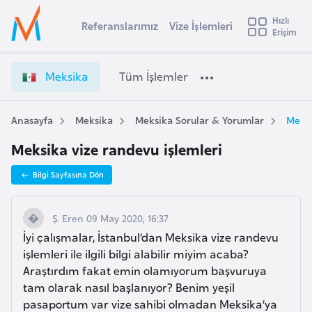
u
Hızlı
s
Referanslarımız
Vize İşlemleri
Başvuru yapmak istediğiniz ülkeyi seçin
Erişim
M
İ
Üye
t
Ülke Seçimi
e
Girişi
r
k
l
Meksika
Tüm İşlemler
a
s
l
e
i
y
k
Anasayfa
Meksika
Meksika Sorular & Yorumlar
Meksi
t
a
a
Meksika vize randevu işlemleri
V
i
i
A
Bilgi Sayfasına Dön
z
ş
v
e
u
i
İ
Ş. Eren 09 May 2020, 16:37
s
ş
İyi çalışmalar, İstanbul’dan Meksika vize randevu
m
t
l
işlemleri ile ilgili bilgi alabilir miyim acaba?
u
e
Araştırdım fakat emin olamıyorum başvuruya
r
m
tam olarak nasıl başlanıyor? Benim yeşil
y
l
pasaportum var vize sahibi olmadan Meksika’ya