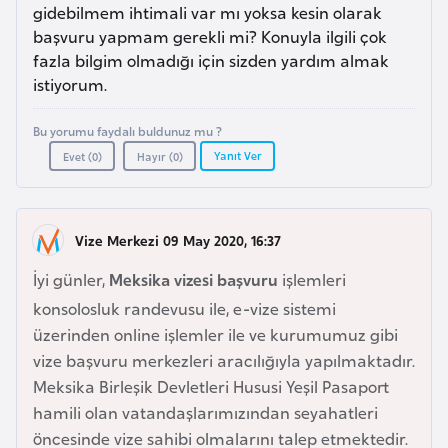
a
e
gidebilmem ihtimali var mı yoksa kesin olarak
r
başvuru yapmam gerekli mi? Konuyla ilgili çok
i
fazla bilgim olmadığı için sizden yardım almak
A
istiyorum.
z
e
Bu yorumu faydalı buldunuz mu ?
r
Yanıt Ver
Evet (
0
)
Hayır (
0
)
b
a
y
Vize Merkezi 09 May 2020, 16:37
c
a
İyi günler,
Meksika vizesi başvuru
işlemleri
n
konsolosluk randevusu ile, e-vize sistemi
üzerinden online işlemler ile ve kurumumuz gibi
B
vize başvuru merkezleri aracılığıyla yapılmaktadır.
a
Meksika Birleşik Devletleri Hususi Yeşil Pasaport
h
hamili olan vatandaşlarımızından seyahatleri
r
öncesinde vize sahibi olmalarını talep etmektedir.