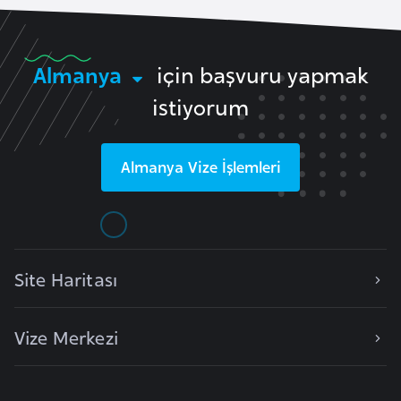
r
i
y
Almanya
için başvuru yapmak
e
istiyorum
t
i
Almanya
Vize İşlemleri
C
e
z
a
Site Haritası
y
i
r
Vize Merkezi
C