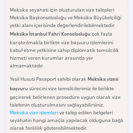
e
Meksika seyahati için oluşturulan vize talepleri
y
Meksika Başkonsolosluğu ve Meksika Büyükelçiliği
n
yetki alanı içerisinde değerlendirilebilmektedir.
Meksika İstanbul Fahri Konsolosluğu
çok fazla
B
karıştırılmakla birlikte vize başvuru işlemlerini
a
kabul etme yetkisine sahip diplomatik temsilcilik
n
hizmeti veren kurumlar arasında yer
g
almamaktadır.
l
a
Yeşil Hususi Pasaport sahibi olarak
Meksika vizesi
d
başvuru
sürecini vize temsilcilerimiz ile birlikte
e
geçirerek belirlenen prosedüre uygun olarak vize
ş
talebinin oluşturulmasını sağlayabilirsiniz.
Meksika vize işlemleri
ve talep edilen belgeleri
B
seyahatin hangi amaçla yapılacak olduğuna bağlı
e
olarak farklılık gösterebilmektedir.
l