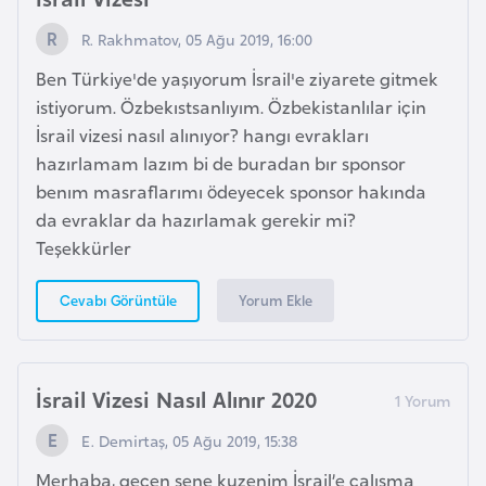
R. Rakhmatov, 05 Ağu 2019, 16:00
İ
Ben Türkiye'de yaşıyorum İsrail'e ziyarete gitmek
z
istiyorum. Özbekıstsanlıyım. Özbekistanlılar için
l
İsrail vizesi nasıl alınıyor? hangı evrakları
a
hazırlamam lazım bi de buradan bır sponsor
n
benım masraflarımı ödeyecek sponsor hakında
d
da evraklar da hazırlamak gerekir mi?
a
Teşekkürler
K
Yorum Ekle
Cevabı Görüntüle
a
m
b
İsrail Vizesi Nasıl Alınır 2020
o
ç
E. Demirtaş, 05 Ağu 2019, 15:38
y
Merhaba, geçen sene kuzenim İsrail’e çalışma
a