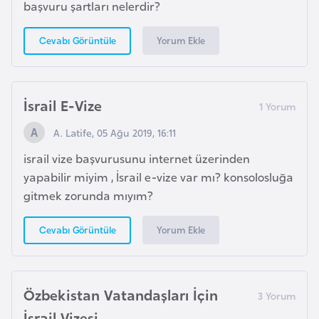
e
başvuru şartları nelerdir?
ç
Yorum Ekle
Cevabı Görüntüle
İ
s
v
İsrail E-Vize
i
A. Latife, 05 Ağu 2019, 16:11
ç
r
israil vize başvurusunu internet üzerinden
e
yapabilir miyim , İsrail e-vize var mı? konsolosluğa
gitmek zorunda mıyım?
İ
Yorum Ekle
Cevabı Görüntüle
t
a
l
Özbekistan Vatandaşları İçin
y
a
İsrail Vizesi