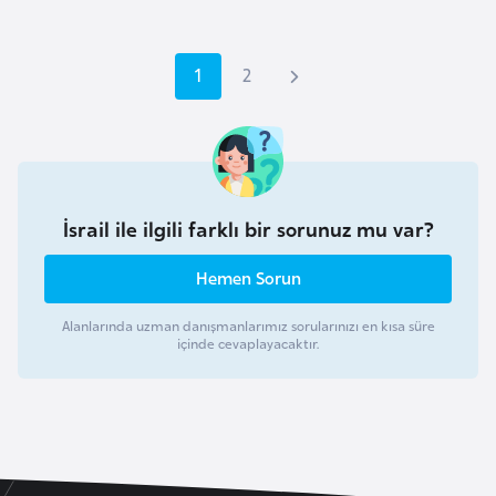
e
s
o
S
1
S
2
S
t
a
a
o
h
o
y
y
n
f
f
r
L
İsrail ile ilgili farklı bir sorunuz mu var?
a
a
a
e
t
Hemen Sorun
k
o
i
Alanlarında uzman danışmanlarımız sorularınızı en kısa süre
n
içinde cevaplayacaktır.
y
S
a
a
y
L
i
f