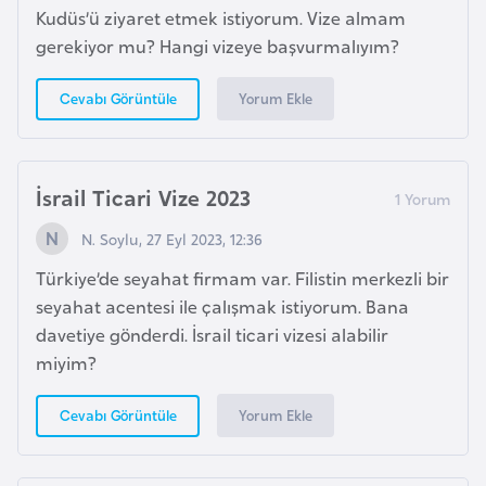
e
Kudüs’ü ziyaret etmek istiyorum. Vize almam
y
gerekiyor mu? Hangi vizeye başvurmalıyım?
n
Yorum Ekle
Cevabı Görüntüle
B
a
İsrail Ticari Vize 2023
n
g
N. Soylu, 27 Eyl 2023, 12:36
l
Türkiye’de seyahat firmam var. Filistin merkezli bir
a
seyahat acentesi ile çalışmak istiyorum. Bana
d
davetiye gönderdi. İsrail ticari vizesi alabilir
e
miyim?
ş
Yorum Ekle
Cevabı Görüntüle
B
e
l