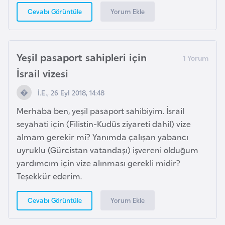
K
Yorum Ekle
Cevabı Görüntüle
a
r
a
Yeşil pasaport sahipleri için
d
a
İsrail vizesi
ğ
İ.E., 26 Eyl 2018, 14:48
Merhaba ben, yeşil pasaport sahibiyim. İsrail
K
seyahati için (Filistin-Kudüs ziyareti dahil) vize
e
almam gerekir mi? Yanımda çalışan yabancı
n
uyruklu (Gürcistan vatandaşı) işvereni olduğum
y
yardımcım için vize alınması gerekli midir?
a
Teşekkür ederim.
K
Yorum Ekle
Cevabı Görüntüle
o
n