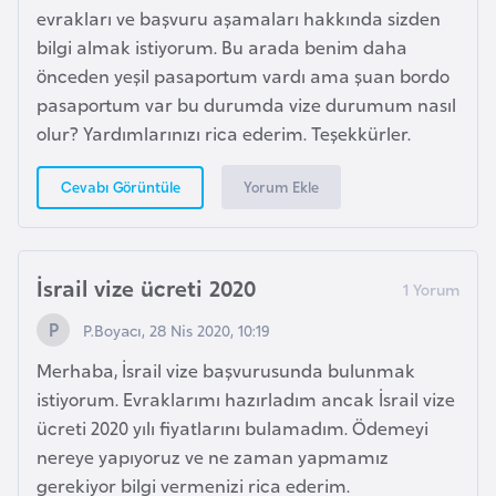
s
evrakları ve başvuru aşamaları hakkında sizden
a
bilgi almak istiyorum. Bu arada benim daha
u
önceden yeşil pasaportum vardı ama şuan bordo
pasaportum var bu durumda vize durumum nasıl
G
olur? Yardımlarınızı rica ederim. Teşekkürler.
i
n
Yorum Ekle
Cevabı Görüntüle
e
G
İsrail vize ücreti 2020
r
P.Boyacı, 28 Nis 2020, 10:19
e
n
Merhaba, İsrail vize başvurusunda bulunmak
a
istiyorum. Evraklarımı hazırladım ancak İsrail vize
d
ücreti 2020 yılı fiyatlarını bulamadım. Ödemeyi
a
nereye yapıyoruz ve ne zaman yapmamız
gerekiyor bilgi vermenizi rica ederim.