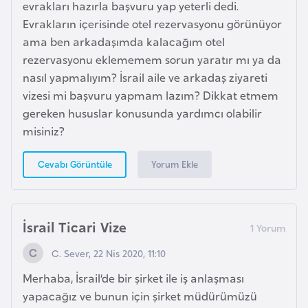
evrakları hazırla başvuru yap yeterli dedi.
e
Evrakların içerisinde otel rezervasyonu görünüyor
ama ben arkadaşımda kalacağım otel
I
rezervasyonu eklememem sorun yaratır mı ya da
r
nasıl yapmalıyım? İsrail aile ve arkadaş ziyareti
a
vizesi mi başvuru yapmam lazım? Dikkat etmem
k
gereken hususlar konusunda yardımcı olabilir
misiniz?
İ
r
Yorum Ekle
Cevabı Görüntüle
l
a
n
İsrail Ticari Vize
d
a
C. Sever, 22 Nis 2020, 11:10
Merhaba, İsrail’de bir şirket ile iş anlaşması
İ
yapacağız ve bunun için şirket müdürümüzü
s