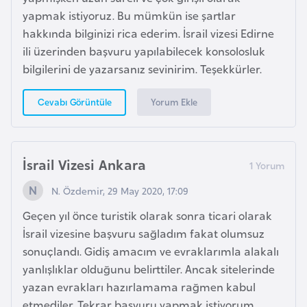
F
yapmak istiyoruz. Bu mümkün ise şartlar
a
hakkında bilginizi rica ederim. İsrail vizesi Edirne
s
ili üzerinden başvuru yapılabilecek konsolosluk
o
bilgilerini de yazarsanız sevinirim. Teşekkürler.
Yorum Ekle
Cevabı Görüntüle
Ç
a
d
İsrail Vizesi Ankara
Ç
N. Özdemir, 29 May 2020, 17:09
e
Geçen yıl önce turistik olarak sonra ticari olarak
k
İsrail vizesine başvuru sağladım fakat olumsuz
C
sonuçlandı. Gidiş amacım ve evraklarımla alakalı
u
yanlışlıklar olduğunu belirttiler. Ancak sitelerinde
m
yazan evrakları hazırlamama rağmen kabul
h
etmediler. Tekrar başvuru yapmak istiyorum
u