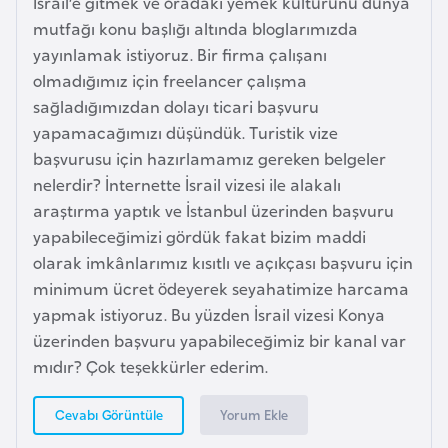
İsrail’e gitmek ve oradaki yemek kültürünü dünya
i
mutfağı konu başlığı altında bloglarımızda
n
yayınlamak istiyoruz. Bir firma çalışanı
olmadığımız için freelancer çalışma
B
sağladığımızdan dolayı ticari başvuru
o
yapamacağımızı düşündük. Turistik vize
s
başvurusu için hazırlamamız gereken belgeler
n
nelerdir? İnternette İsrail vizesi ile alakalı
a
araştırma yaptık ve İstanbul üzerinden başvuru
H
yapabileceğimizi gördük fakat bizim maddi
e
olarak imkânlarımız kısıtlı ve açıkçası başvuru için
r
minimum ücret ödeyerek seyahatimize harcama
s
yapmak istiyoruz. Bu yüzden İsrail vizesi Konya
e
üzerinden başvuru yapabileceğimiz bir kanal var
k
mıdır? Çok teşekkürler ederim.
B
Yorum Ekle
Cevabı Görüntüle
u