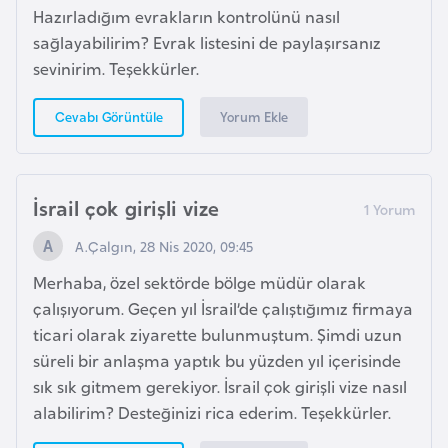
Hazırladığım evrakların kontrolünü nasıl
G
sağlayabilirim? Evrak listesini de paylaşırsanız
ü
sevinirim. Teşekkürler.
n
e
Yorum Ekle
Cevabı Görüntüle
y
K
o
r
İsrail çok girişli vize
e
A.Çalgın, 28 Nis 2020, 09:45
Merhaba, özel sektörde bölge müdür olarak
G
çalışıyorum. Geçen yıl İsrail’de çalıştığımız firmaya
ü
ticari olarak ziyarette bulunmuştum. Şimdi uzun
n
süreli bir anlaşma yaptık bu yüzden yıl içerisinde
e
sık sık gitmem gerekiyor. İsrail çok girişli vize nasıl
y
alabilirim? Desteğinizi rica ederim. Teşekkürler.
S
u