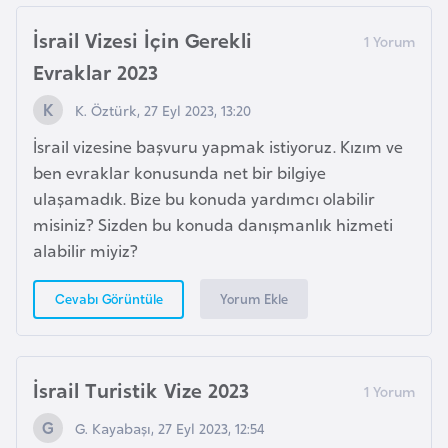
a
r
i
İsrail Vizesi İçin Gerekli
A
Evraklar 2023
z
K. Öztürk, 27 Eyl 2023, 13:20
e
r
İsrail vizesine başvuru yapmak istiyoruz. Kızım ve
b
ben evraklar konusunda net bir bilgiye
a
ulaşamadık. Bize bu konuda yardımcı olabilir
y
misiniz? Sizden bu konuda danışmanlık hizmeti
c
alabilir miyiz?
a
Yorum Ekle
Cevabı Görüntüle
n
B
a
İsrail Turistik Vize 2023
h
G. Kayabaşı, 27 Eyl 2023, 12:54
r