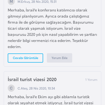
M.Erkuş, 28 Nis 2020, 15:31
i
Merhaba, İsrail’e konferans katılımcısı olarak
y
gitmeyi planlıyorum. Ayrıca orada çalıştığımız
a
firma ile de görüşme sağlayacağım. Başvurumu
ticari olarak yapmak istiyorum. İsrail vize
G
başvurusu 2020 yılı için nasıl yapabilirim ve şartları
a
nelerdir bilgi vermenizi rica ederim. Teşekkür
n
ederim.
a
Yorum Ekle
Cevabı Görüntüle
G
i
n
İsrail turist vizesi 2020
e
B
C.Ateş, 28 Nis 2020, 10:34
i
Merhaba, İsrail’e Ekim ayı gibi ablamla turistik
s
olarak seyahat etmek istiyoruz. İsrail turist vizesi