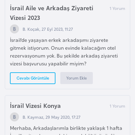
İsrail Aile ve Arkadaş Ziyareti
a
r
Vizesi 2023
u
B. Koçak, 27 Eyl 2023, 11:27
s
İsrail’de yaşayan erkek arkadaşımı ziyarete
gitmek istiyorum. Onun evinde kalacağım otel
B
rezervasyonum yok. Bu şekilde arkadaş ziyareti
e
vizesi başvurusu yapabilir miyim?
l
ç
Yorum Ekle
Cevabı Görüntüle
i
k
a
İsrail Vizesi Konya
B
B. Kaymaz, 29 May 2020, 17:27
e
Merhaba, Arkadaşlarımla birlikte yaklaşık 1 hafta
n