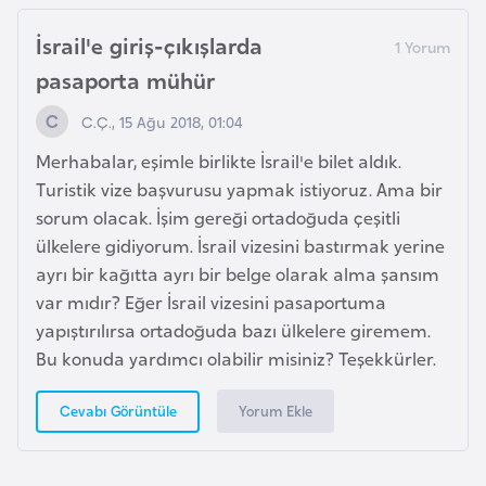
g
İsrail'e giriş-çıkışlarda
o
pasaporta mühür
K
C.Ç., 15 Ağu 2018, 01:04
ü
Merhabalar, eşimle birlikte İsrail'e bilet aldık.
b
Turistik vize başvurusu yapmak istiyoruz. Ama bir
a
sorum olacak. İşim gereği ortadoğuda çeşitli
ülkelere gidiyorum. İsrail vizesini bastırmak yerine
K
ayrı bir kağıtta ayrı bir belge olarak alma şansım
u
var mıdır? Eğer İsrail vizesini pasaportuma
v
yapıştırılırsa ortadoğuda bazı ülkelere giremem.
e
Bu konuda yardımcı olabilir misiniz? Teşekkürler.
y
t
Yorum Ekle
Cevabı Görüntüle
L