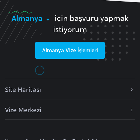
b
a
y
Almanya
için başvuru yapmak
a
istiyorum
L
i
Almanya
Vize İşlemleri
h
t
e
n
Site Haritası
ş
t
a
Vize Merkezi
y
n
L