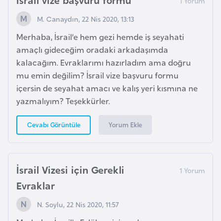
s
t
M. Canaydın, 22 Nis 2020, 13:13
a
Merhaba, İsrail’e hem gezi hemde iş seyahati
n
amaçlı gideceğim oradaki arkadaşımda
kalacağım. Evraklarımı hazırladım ama doğru
H
mu emin değilim? İsrail vize başvuru formu
ı
içersin de seyahat amacı ve kalış yeri kısmına ne
r
yazmalıyım? Teşekkürler.
v
a
Yorum Ekle
Cevabı Görüntüle
t
i
s
İsrail Vizesi için Gerekli
t
a
Evraklar
n
N. Soylu, 22 Nis 2020, 11:57