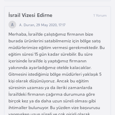
l
g
İsrail Vizesi Edirne
a
r
A. Duran, 29 May 2020, 17:17
i
Merhaba, İsrail’de çalıştığımız firmanın bize
s
burada ürünlerini satabilmemiz için bölge satış
t
müdürlerimize eğitim vermesi gerekmektedir. Bu
a
eğitim süresi 15 gün kadar sürebilir. Bu süre
n
içerisinde İsrail’de iş yaptığımız firmanın
yakınında ayarladığımız otelde kalacaklar.
B
Gitmesini istediğimiz bölge müdürleri yaklaşık 5
u
kişi olarak düşünüyoruz. Ancak bu eğitim
r
süresinin uzaması ya da ileriki zamanlarda
k
İsrail’deki firmanın çağırma durumuna göre
i
birçok kez ya da daha uzun süreli olması gibi
n
ihtimaller bulunuyor. Bu yüzden vize başvurusu
a
yapmışken uzun süreli ve çok girişli olarak