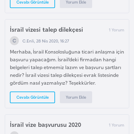
Yorum Ekle
Cevabı Görüntüle
F
r
a
n
İsrail vizesi talep dilekçesi
s
C.Enli, 28 Nis 2020, 16:27
a
Merhaba, İsrail Konsolosluğuna ticari anlaşma için
başvuru yapacağım. İsrail’deki firmadan hangi
G
belgeleri talep etmemiz lazım ve başvuru şartları
a
nedir? İsrail vizesi talep dilekçesi evrak listesinde
b
gördüm nasıl yazmalıyız? Teşekkürler.
o
n
Yorum Ekle
Cevabı Görüntüle
G
a
İsrail vize başvurusu 2020
m
b