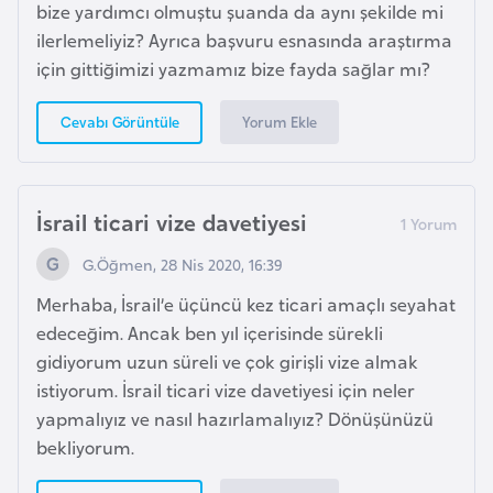
a
bize yardımcı olmuştu şuanda da aynı şekilde mi
h
ilerlemeliyiz? Ayrıca başvuru esnasında araştırma
i
için gittiğimizi yazmamız bize fayda sağlar mı?
l
i
Yorum Ekle
Cevabı Görüntüle
F
i
İsrail ticari vize davetiyesi
n
G.Öğmen, 28 Nis 2020, 16:39
l
a
Merhaba, İsrail’e üçüncü kez ticari amaçlı seyahat
n
edeceğim. Ancak ben yıl içerisinde sürekli
d
gidiyorum uzun süreli ve çok girişli vize almak
i
istiyorum. İsrail ticari vize davetiyesi için neler
y
yapmalıyız ve nasıl hazırlamalıyız? Dönüşünüzü
a
bekliyorum.