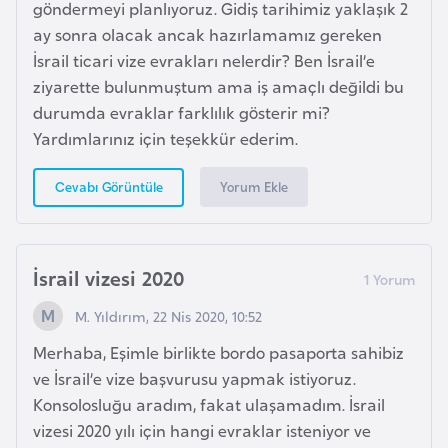
göndermeyi planlıyoruz. Gidiş tarihimiz yaklaşık 2
p
ay sonra olacak ancak hazırlamamız gereken
a
İsrail ticari vize evrakları nelerdir? Ben İsrail’e
n
ziyarette bulunmuştum ama iş amaçlı değildi bu
y
durumda evraklar farklılık gösterir mi?
a
Yardımlarınız için teşekkür ederim.
İ
Yorum Ekle
Cevabı Görüntüle
s
r
a
İsrail vizesi 2020
i
M. Yıldırım, 22 Nis 2020, 10:52
l
Merhaba, Eşimle birlikte bordo pasaporta sahibiz
İ
ve İsrail’e vize başvurusu yapmak istiyoruz.
s
Konsolosluğu aradım, fakat ulaşamadım. İsrail
v
vizesi 2020 yılı için hangi evraklar isteniyor ve