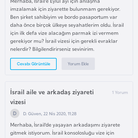
Merhaba, İsrail’e Eylül ayı için anlaşma
H
imzalamak için ziyarette bulunmam gerekiyor.
o
Ben şirket sahibiyim ve bordo pasaportum var
l
daha önce birçok ülkeye seyahatlerim oldu. İsrail
l
için ilk defa vize alacağım parmak izi vermem
a
gerekiyor mu? İsrail vizesi için gerekli evraklar
n
nelerdir? Bilgilendirirseniz sevinirim.
d
a
Yorum Ekle
Cevabı Görüntüle
İ
n
İsrail aile ve arkadaş ziyareti
g
vizesi
i
l
D. Güven, 22 Nis 2020, 11:28
t
Merhaba, İsrail’de yaşayan arkadaşımı ziyarete
e
gitmek istiyorum. İsrail konsolosluğu vize için
r