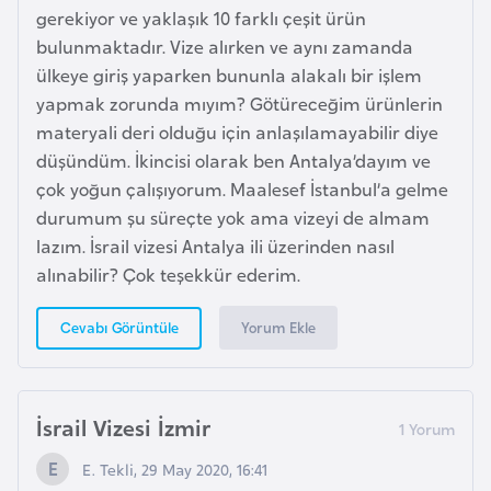
o
gerekiyor ve yaklaşık 10 farklı çeşit ürün
bulunmaktadır. Vize alırken ve aynı zamanda
ülkeye giriş yaparken bununla alakalı bir işlem
B
yapmak zorunda mıyım? Götüreceğim ürünlerin
u
materyali deri olduğu için anlaşılamayabilir diye
l
düşündüm. İkincisi olarak ben Antalya’dayım ve
g
çok yoğun çalışıyorum. Maalesef İstanbul’a gelme
a
durumum şu süreçte yok ama vizeyi de almam
r
lazım. İsrail vizesi Antalya ili üzerinden nasıl
i
alınabilir? Çok teşekkür ederim.
s
t
Yorum Ekle
Cevabı Görüntüle
a
n
İsrail Vizesi İzmir
E
r
E. Tekli, 29 May 2020, 16:41
m