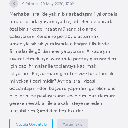
i
K. Yılmaz, 29 May 2020, 17:02
b
Merhaba, İsrail’de yakın bir arkadaşım 1 yıl önce iş
u
amaçlı orada yaşamaya başladı. Ben de burada
t
özel bir şirkette inşaat mühendisi olarak
i
çalışıyorum. Kendime portföy oluşturmak
amacıyla sık sık yurtdışında çıktığım ülkelerde
Ç
firmalar ile görüşmeler yapıyorum. Arkadaşımı
i
ziyaret etmek aynı zamanda portföy görüşmeleri
n
için bazı firmalar ile toplantıya katılmak
istiyorum. Başvurmam gereken vize türü turistik
D
mi yoksa ticari midir? Ayrıca İsrail vizesi
a
Gaziantep ilinden başvuru yapmam gereken ofis
n
bilgilerini de paylaşırsanız sevinirim. Hazırlamam
i
gereken evraklar ile alakalı listeye nereden
m
ulaşabilirim. Şimdiden teşekkürler.
a
r
Yorum Ekle
Cevabı Görüntüle