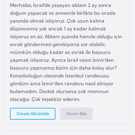
Merhaba, İsrail’de yaşayan ablam 2 ay sonra
e
doğum yapacak ve annemle birlikte bu sırada
n
yanında olmak istiyoruz. Çok uzun kalma
i
düşüncemiz yok ancak 1 ay kadar kalmak
s
istiyoruz en az. Ablam şuanda hamile olduğu için
t
evrak göndermesi gerekiyorsa zor olabilir,
a
mümkün olduğu kadar az evrak ile başvuru
n
yapmak istiyoruz. Ayrıca İsrail vizesi İzmir’den
başvuru yapmamız bizim için daha kolay olur?
E
Konsolosluğun sitesinde İstanbul randevusu
s
gördüm ama İzmir’den randevu nasıl alınıyor
t
bulamadım. Destek olursanız çok memnun
o
olacağız. Çok teşekkür ederim.
n
y
Yorum Ekle
Cevabı Görüntüle
a