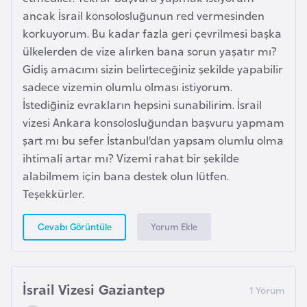
ancak İsrail konsolosluğunun red vermesinden
r
korkuyorum. Bu kadar fazla geri çevrilmesi başka
i
ülkelerden de vize alırken bana sorun yaşatır mı?
y
Gidiş amacımı sizin belirteceğiniz şekilde yapabilir
e
sadece vizemin olumlu olması istiyorum.
t
İstediğiniz evrakların hepsini sunabilirim. İsrail
i
vizesi Ankara konsolosluğundan başvuru yapmam
şart mı bu sefer İstanbul’dan yapsam olumlu olma
C
ihtimali artar mı? Vizemi rahat bir şekilde
e
alabilmem için bana destek olun lütfen.
z
Teşekkürler.
a
y
Yorum Ekle
Cevabı Görüntüle
i
r
İsrail Vizesi Gaziantep
C