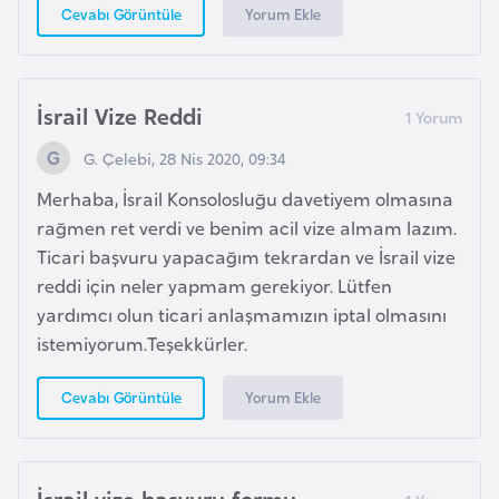
Yorum Ekle
Cevabı Görüntüle
d
a
n
İsrail Vize Reddi
G
G. Çelebi, 28 Nis 2020, 09:34
u
Merhaba, İsrail Konsolosluğu davetiyem olmasına
y
rağmen ret verdi ve benim acil vize almam lazım.
a
Ticari başvuru yapacağım tekrardan ve İsrail vize
n
reddi için neler yapmam gerekiyor. Lütfen
a
yardımcı olun ticari anlaşmamızın iptal olmasını
istemiyorum.Teşekkürler.
H
i
Yorum Ekle
Cevabı Görüntüle
n
d
i
İsrail vize başvuru formu