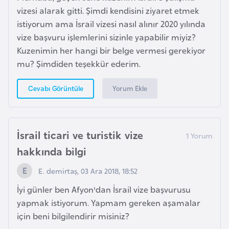
vizesi alarak gitti. Şimdi kendisini ziyaret etmek
istiyorum ama İsrail vizesi nasıl alınır 2020 yılında
K
vize başvuru işlemlerini sizinle yapabilir miyiz?
a
Kuzenimin her hangi bir belge vermesi gerekiyor
m
mu? Şimdiden teşekkür ederim.
e
r
Yorum Ekle
Cevabı Görüntüle
u
n
İsrail ticari ve turistik vize
K
hakkında bilgi
a
n
E. demirtaş, 03 Ara 2018, 18:52
a
İyi günler ben Afyon'dan İsrail vize başvurusu
d
yapmak istiyorum. Yapmam gereken aşamalar
a
için beni bilgilendirir misiniz?