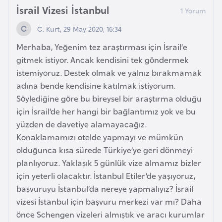
E
İsrail Vizesi İstanbul
t
i
C. Kurt, 29 May 2020, 16:34
y
Merhaba, Yeğenim tez araştırması için İsrail’e
o
gitmek istiyor. Ancak kendisini tek göndermek
p
istemiyoruz. Destek olmak ve yalnız bırakmamak
y
adına bende kendisine katılmak istiyorum.
a
Söylediğine göre bu bireysel bir araştırma olduğu
için İsrail’de her hangi bir bağlantımız yok ve bu
F
yüzden de davetiye alamayacağız.
i
Konaklamamızı otelde yapmayı ve mümkün
l
olduğunca kısa sürede Türkiye’ye geri dönmeyi
d
planlıyoruz. Yaklaşık 5 günlük vize almamız bizler
i
için yeterli olacaktır. İstanbul Etiler’de yaşıyoruz,
ş
başvuruyu İstanbul’da nereye yapmalıyız? İsrail
i
vizesi İstanbul için başvuru merkezi var mı? Daha
S
önce Schengen vizeleri almıştık ve aracı kurumlar