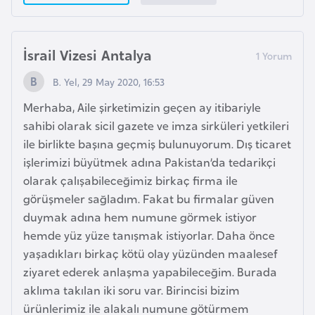
k
a
İsrail Vizesi Antalya
D
B. Yel, 29 May 2020, 16:53
e
m
Merhaba, Aile şirketimizin geçen ay itibariyle
o
sahibi olarak sicil gazete ve imza sirküleri yetkileri
k
ile birlikte başına geçmiş bulunuyorum. Dış ticaret
r
işlerimizi büyütmek adına Pakistan’da tedarikçi
a
olarak çalışabileceğimiz birkaç firma ile
t
görüşmeler sağladım. Fakat bu firmalar güven
i
duymak adına hem numune görmek istiyor
k
hemde yüz yüze tanışmak istiyorlar. Daha önce
K
yaşadıkları birkaç kötü olay yüzünden maalesef
o
ziyaret ederek anlaşma yapabileceğim. Burada
n
aklıma takılan iki soru var. Birincisi bizim
g
ürünlerimiz ile alakalı numune götürmem