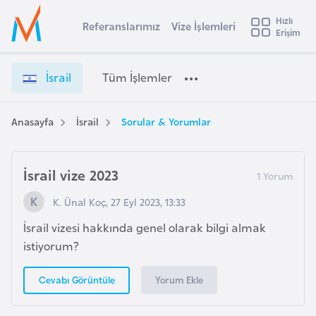
u
Hızlı
s
Referanslarımız
Vize İşlemleri
Başvuru yapmak istediğiniz ülkeyi seçin
Erişim
İ
İ
Üye
t
Ülke Seçimi
s
Girişi
r
r
l
İsrail
Tüm İşlemler
a
a
l
e
i
y
l
Anasayfa
İsrail
Sorular & Yorumlar
t
a
V
i
i
z
İsrail vize 2023
A
e
ş
v
K. Ünal Koç, 27 Eyl 2023, 13:33
İ
u
i
ş
İsrail vizesi hakkında genel olarak bilgi almak
s
l
istiyorum?
m
t
e
u
m
Yorum Ekle
Cevabı Görüntüle
r
l
y
e