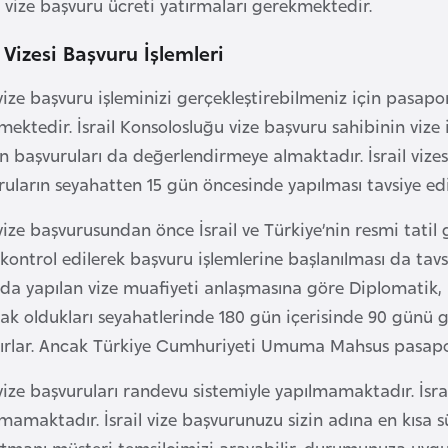
 vize başvuru ücreti yatırmaları gerekmektedir.
l Vizesi Başvuru İşlemleri
 vize başvuru işleminizi gerçekleştirebilmeniz için pasapo
ektedir. İsrail Konsolosluğu vize başvuru sahibinin vize işl
n başvuruları da değerlendirmeye almaktadır. İsrail vize
ruların seyahatten 15 gün öncesinde yapılması tavsiye ed
 vize başvurusundan önce İsrail ve Türkiye’nin resmi tati
 kontrol edilerek başvuru işlemlerine başlanılması da tavs
da yapılan vize muafiyeti anlaşmasına göre Diplomatik, H
ak oldukları seyahatlerinde 180 gün içerisinde 90 günü g
ırlar. Ancak Türkiye Cumhuriyeti Umuma Mahsus pasaportun
 vize başvuruları randevu sistemiyle yapılmamaktadır. İsr
amaktadır. İsrail vize başvurunuzu sizin adına en kısa sü
manı müşteri temsilcimizi arayabilir, durumunuza uygun e