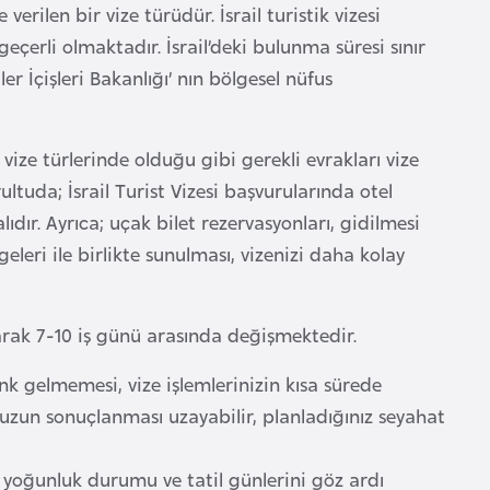
e verilen bir vize türüdür. İsrail turistik vizesi
eçerli olmaktadır. İsrail’deki bulunma süresi sınır
er İçişleri Bakanlığı’ nın bölgesel nüfus
 vize türlerinde olduğu gibi gerekli evrakları vize
tuda; İsrail Turist Vizesi başvurularında otel
ır. Ayrıca; uçak bilet rezervasyonları, gidilmesi
eleri ile birlikte sunulması, vizenizi daha kolay
arak 7-10 iş günü arasında değişmektedir.
nk gelmemesi, vize işlemlerinizin kısa sürede
zun sonuçlanması uzayabilir, planladığınız seyahat
sı yoğunluk durumu ve tatil günlerini göz ardı