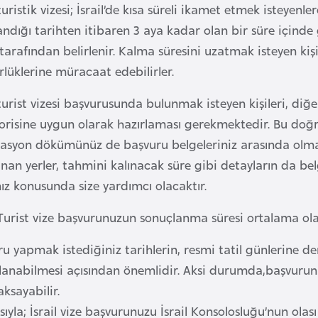
 turistik vizesi; İsrail’de kısa süreli ikamet etmek isteyenler
ndığı tarihten itibaren 3 aya kadar olan bir süre içinde g
 tarafından belirlenir. Kalma süresini uzatmak isteyen kişil
lüklerine müracaat edebilirler.
 turist vizesi başvurusunda bulunmak isteyen kişileri, diğe
risine uygun olarak hazırlaması gerekmektedir. Bu doğrul
asyon dökümünüz de başvuru belgeleriniz arasında olmalıd
nan yerler, tahmini kalınacak süre gibi detayların da belg
ız konusunda size yardımcı olacaktır.
l Turist vize başvurunuzun sonuçlanma süresi ortalama ol
u yapmak istediğiniz tarihlerin, resmi tatil günlerine de
lanabilmesi açısından önemlidir. Aksi durumda,başvurunu
aksayabilir.
sıyla; İsrail vize başvurunuzu İsrail Konsolosluğu’nun ola