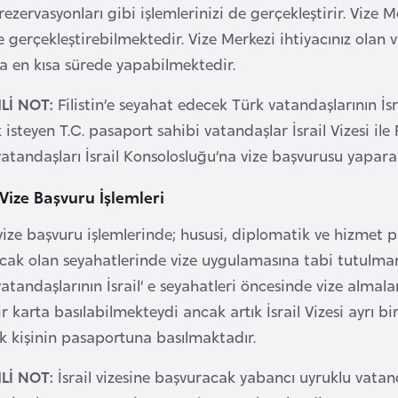
 rezervasyonları gibi işlemlerinizi de gerçekleştirir. Vize M
 gerçekleştirebilmektedir. Vize Merkezi ihtiyacınız olan 
za en kısa sürede yapabilmektedir.
Lİ NOT:
Filistin’e seyahat edecek Türk vatandaşlarının İsr
isteyen T.C. pasaport sahibi vatandaşlar İsrail Vizesi ile F
atandaşları İsrail Konsolosluğu’na vize başvurusu yapara
l Vize Başvuru İşlemleri
 vize başvuru işlemlerinde; hususi, diplomatik ve hizmet p
acak olan seyahatlerinde vize uygulamasına tabi tutul
atandaşlarının İsrail’ e seyahatleri öncesinde vize almala
ir karta basılabilmekteydi ancak artık İsrail Vizesi ayrı b
k kişinin pasaportuna basılmaktadır.
Lİ NOT:
İsrail vizesine başvuracak yabancı uyruklu vata