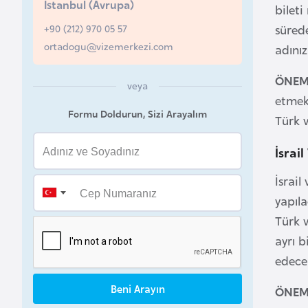
İstanbul (Avrupa)
bileti
a
+90 (212) 970 05 57
sürede
h
ortadogu@vizemerkezi.com
adını
r
e
ÖNEM
veya
y
etmek 
n
Formu Doldurun, Sizi Arayalım
Türk v
B
İsrai
a
İsrail
n
yapıl
g
l
Türk v
a
ayrı b
d
edece
e
Beni Arayın
ş
ÖNEM