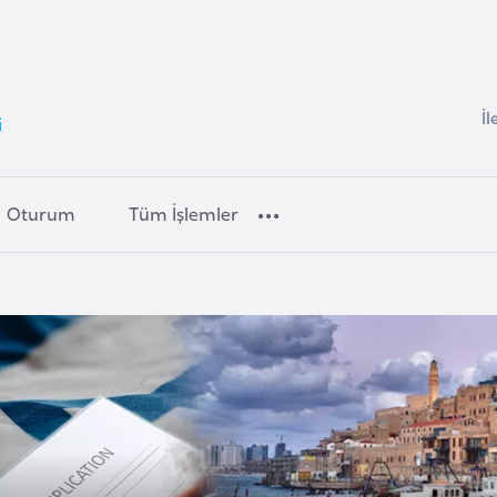
İl
i
Oturum
Tüm İşlemler