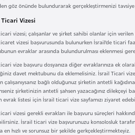
en göz önünde bulundurarak gerçekleştirmenizi tavsiye 
l Ticari Vizesi
 ticari vizesi; çalışanlar ve şirket sahibi olanlar için ver
 ticaret vizesi başvurusunda bulunurken İsrail’de ticari f
bunun evraklar arasında bulundurulması eklenmesi ger
 ticari vize başvuru dosyanıza diğer evraklarınıza ek ola
iniz davet mektubunu da eklemelisiniz. İsrail Ticari vize 
in çalışanıysanız bağlı olduğunuz şirketin antetli kağıdına
nseniz şirketinizin antetli şahsen yazacağınız dilekçeyi b
n evrak listesi için İsrail ticari vize sayfamızı ziyaret edebi
 ticari vizesi gerekli evrakları ile başvuru süreçleri hakk
ilirsiniz. İsrail ticari vize başvurunuzu konsolosluk tarafı
a en hızlı ve sorunsuz bir şekilde gerkçekleştirmekteyiz.