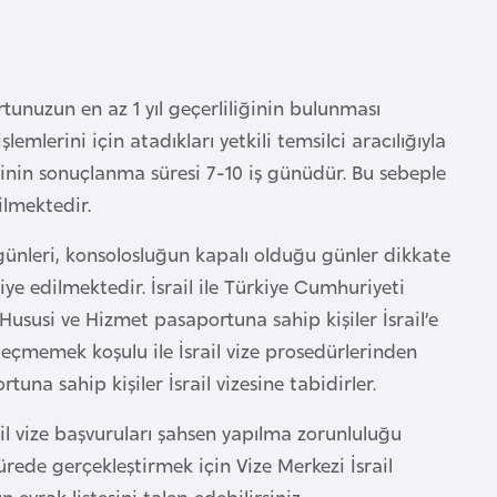
rtunuzun en az 1 yıl geçerliliğinin bulunması
emlerini için atadıkları yetkili temsilci aracılığıyla
sinin sonuçlanma süresi 7-10 iş günüdür. Bu sebeple
ilmektedir.
l günleri, konsolosluğun kapalı olduğu günler dikkate
iye edilmektedir. İsrail ile Türkiye Cumhuriyeti
ususi ve Hizmet pasaportuna sahip kişiler İsrail’e
eçmemek koşulu ile İsrail vize prosedürlerinden
a sahip kişiler İsrail vizesine tabidirler.
ail vize başvuruları şahsen yapılma zorunluluğu
rede gerçekleştirmek için Vize Merkezi İsrail
vrak listesini talep edebilirsiniz.