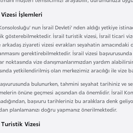
l Vizesi İşlemleri
 Konsolosluğu’ nun İsrail Devleti’ nden aldığı yetkiye isti
ik gösterebilmektedir. İsrail turistik vizesi, İsrail ticari vize
e arkadaş ziyareti vizesi evrakları seyahatin amacındaki d
anmasını gerektirebilmektedir. İsrail vizesi başvurusunda 
ar noktasında vize danışmanlarımızdan yardım alabilirsi
ında yetkilendirilmiş olan merkezimiz aracılığı ile vize b
başvurusunda bulunurken, tahmini seyahat tarihiniz ve s
elerin önüne geçmesi açısından da önemlidir. İsrail Kons
madığından, başvuru tarihleriniz bu aralıklara denk geli
ndan planlamanızı doğru yapmanız önerilmektedir.
l Turistik Vizesi