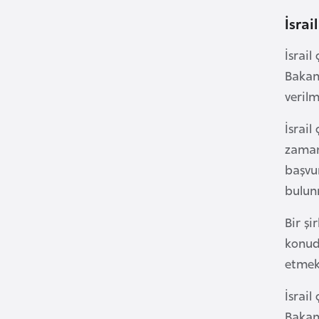
u
İsrai
m
h
İsrail
u
Bakanl
r
verilm
i
y
İsrail
e
zamand
t
başvu
i
bulun
C
Bir şi
e
konud
z
etmek
a
y
İsrail
i
Bakan