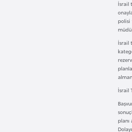
İsrail
onayla
B
polisi
u
müdür
l
g
İsrail
a
katego
r
rezerv
i
s
planla
t
alman
a
İsrai
n
Başvur
B
sonuç
u
planı 
r
Dolayı
k