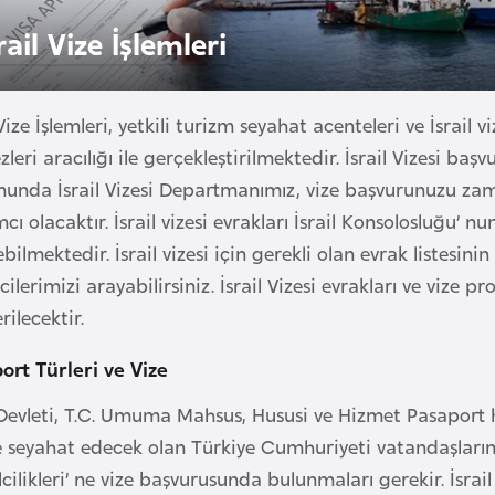
rail Vize İşlemleri
 Vize İşlemleri, yetkili turizm seyahat acenteleri ve İsrail
leri aracılığı ile gerçekleştirilmektedir. İsrail Vizesi baş
unda İsrail Vizesi Departmanımız, vize başvurunuzu zam
cı olacaktır. İsrail vizesi evrakları İsrail Konsolosluğu’
bilmektedir. İsrail vizesi için gerekli olan evrak listesin
cilerimizi arayabilirsiniz. İsrail Vizesi evrakları ve vize
ilecektir.
ort Türleri ve Vize
 Devleti, T.C. Umuma Mahsus, Hususi ve Hizmet Pasaport h
’e seyahat edecek olan Türkiye Cumhuriyeti vatandaşlarını
cilikleri’ ne vize başvurusunda bulunmaları gerekir. İsrail 