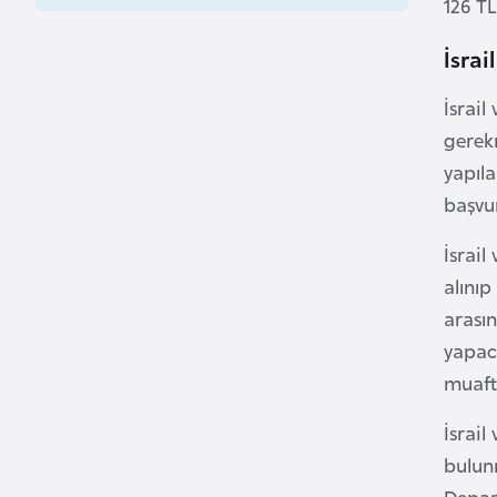
126 TL
B
İsrai
e
l
İsrail
a
gerekm
r
yapıla
u
başvu
s
İsrail
B
alınıp
e
arasın
l
yapac
ç
muaft
i
k
İsrail
a
bulunm
Depart