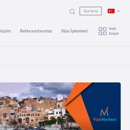
Üye Girişi
Hızlı
etişim
Referanslarımız
Vize İşlemleri
Erişim