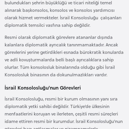
bulundukları şehrin büyüklüğü ve ticari niteliği temel
e
alınarak başkonsolos, konsolos ve konsolos yardımcısı
y
olarak hizmet vermekteler. İsrail Konsolosluğu çalışanları
n
diplomatik temsilci vasfına sahip değildir.
B
Resmi olarak diplomatik görevlere atananlar dışında
a
kalanlara diplomatik ayrıcalık tanınmamaktadır. Ancak
n
görevlerini yerine getirdikleri esnada bürokratik konularda
g
ve adli kovuşturmalarda belli başlı ayrıcalıklara sahip
l
olurlar. Tüm konsolosluk binalarında olduğu gibi İsrail
a
Konsolosluk binasının da dokunulmazlıkları vardır.
d
İsrail Konsolosluğu’nun Görevleri
e
ş
İsrail Konsolosluğu, resmi bir kurum olmasının yanı sıra
diplomatik yetki sahibi değildir. Türkiye’de ülkesinin
B
menfaatlerini koruyan ve ilerleten, çeşitli resmi süreçleri
e
idame ettiren resmi bir kurumdur. İsrail Konsolosluğu’nun
l
görevleri bazı antlaşmalar ve nizamnamelerle