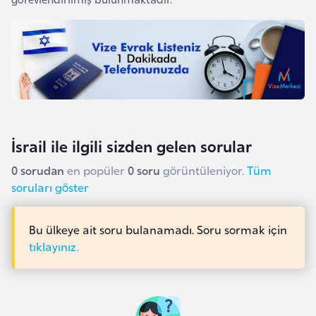
i
n
B
o
s
n
a
İsrail ile ilgili sizden gelen sorular
H
0 sorudan
en popüler
0 soru
görüntüleniyor.
Tüm
e
soruları göster
r
s
Bu ülkeye ait soru bulanamadı. Soru sormak için
e
tıklayınız.
k
B
u