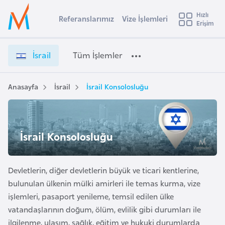
u
Hızlı
s
Referanslarımız
Vize İşlemleri
Başvuru yapmak istediğiniz ülkeyi seçin
Erişim
İ
İ
Üye
t
Ülke Seçimi
s
Girişi
r
r
l
İsrail
Tüm İşlemler
a
a
l
e
i
y
l
Anasayfa
İsrail
İsrail Konsolosluğu
t
a
V
i
i
z
A
e
ş
İsrail Konsolosluğu
v
İ
u
i
ş
s
l
Devletlerin, diğer devletlerin büyük ve ticari kentlerine,
m
t
e
bulunulan ülkenin mülki amirleri ile temas kurma, vize
u
m
işlemleri, pasaport yenileme, temsil edilen ülke
r
l
vatandaşlarının doğum, ölüm, evlilik gibi durumları ile
y
e
ilgilenme, ulaşım, sağlık, eğitim ve hukuki durumlarda