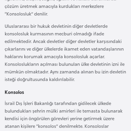
a
r
çözüm üretmek amacıyla kurdukları merkezlere
i
“Konsolosluk” denilir.
A
Uluslararası bir hukuk devletinin diğer devletlerde
z
konsolosluk kurmasının mecburi olmadığı ifade
e
edilmektedir. Ancak devletler diğer devletler karşısındaki
r
çıkarlarını ve diğer ülkelerde ikamet eden vatandaşlarının
b
haklarını korumak amacıyla konsolosluk açarlar.
a
Konsoloslukların açılması bulunulan ülke devletinin izni ile
y
mümkün olmaktadır. Aynı zamanda alınan bu izin devletin
c
isteği doğrultusunda kaldırılabilir.
a
n
Konsolos
İsrail Dış İşleri Bakanlığı tarafından gidilecek ülkede
B
bulundukları şehrin mülki amirleri ile temasta bulunarak
a
kendisi için öngörülen görevleri yerine getirmek üzere
h
atanan kişilere “konsolos” denilmekte. Konsoloslar
r