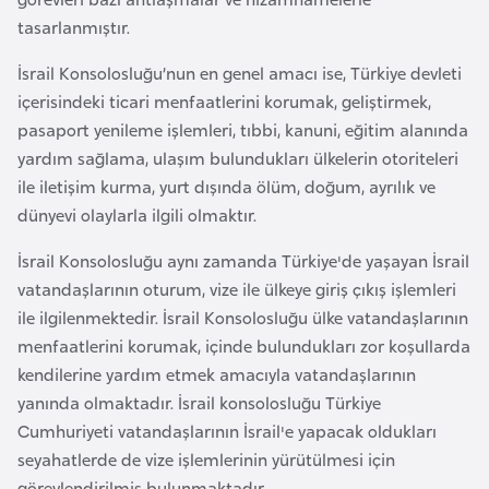
a
tasarlanmıştır.
r
İsrail Konsolosluğu’nun en genel amacı ise, Türkiye devleti
u
içerisindeki ticari menfaatlerini korumak, geliştirmek,
s
pasaport yenileme işlemleri, tıbbi, kanuni, eğitim alanında
yardım sağlama, ulaşım bulundukları ülkelerin otoriteleri
B
ile iletişim kurma, yurt dışında ölüm, doğum, ayrılık ve
e
dünyevi olaylarla ilgili olmaktır.
l
ç
İsrail Konsolosluğu aynı zamanda Türkiye'de yaşayan İsrail
i
vatandaşlarının oturum, vize ile ülkeye giriş çıkış işlemleri
k
ile ilgilenmektedir. İsrail Konsolosluğu ülke vatandaşlarının
a
menfaatlerini korumak, içinde bulundukları zor koşullarda
kendilerine yardım etmek amacıyla vatandaşlarının
yanında olmaktadır. İsrail konsolosluğu Türkiye
B
Cumhuriyeti vatandaşlarının İsrail'e yapacak oldukları
e
seyahatlerde de vize işlemlerinin yürütülmesi için
n
görevlendirilmiş bulunmaktadır.