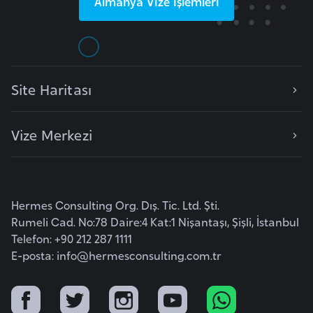
Almanya
Vize İşlemleri
F
a
s
o
Site Haritası
Ç
a
Vize Merkezi
d
Ç
e
Hermes Consulting Org. Dış. Tic. Ltd. Şti.
k
Rumeli Cad. No:78 Daire:4 Kat:1 Nişantaşı, Şişli, İstanbul
Telefon: +90 212 287 1111
C
E-posta:
info@hermesconsulting.com.tr
u
m
h
u