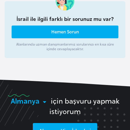
l
g
İsrail ile ilgili farklı bir sorunuz mu var?
a
r
Hemen Sorun
i
s
Alanlarında uzman danışmanlarımız sorularınızı en kısa süre
t
içinde cevaplayacaktır.
a
n
B
u
r
Almanya
için başvuru yapmak
k
istiyorum
i
n
a