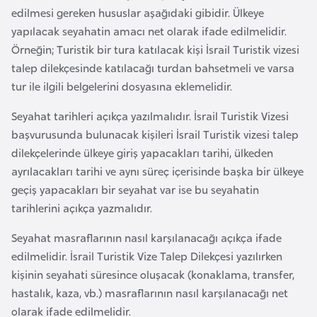
a
r
edilmesi gereken hususlar aşağıdaki gibidir. Ülkeye
i
yapılacak seyahatin amacı net olarak ifade edilmelidir.
A
Örneğin; Turistik bir tura katılacak kişi İsrail Turistik vizesi
z
talep dilekçesinde katılacağı turdan bahsetmeli ve varsa
e
tur ile ilgili belgelerini dosyasına eklemelidir.
r
Seyahat tarihleri açıkça yazılmalıdır. İsrail Turistik Vizesi
b
başvurusunda bulunacak kişileri İsrail Turistik vizesi talep
a
dilekçelerinde ülkeye giriş yapacakları tarihi, ülkeden
y
ayrılacakları tarihi ve aynı süreç içerisinde başka bir ülkeye
c
geçiş yapacakları bir seyahat var ise bu seyahatin
a
tarihlerini açıkça yazmalıdır.
n
Seyahat masraflarının nasıl karşılanacağı açıkça ifade
B
edilmelidir. İsrail Turistik Vize Talep Dilekçesi yazılırken
a
kişinin seyahati süresince oluşacak (konaklama, transfer,
h
hastalık, kaza, vb.) masraflarının nasıl karşılanacağı net
r
olarak ifade edilmelidir.