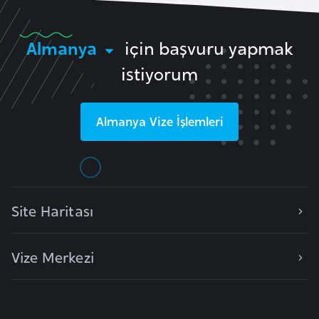
l
g
Almanya
için başvuru yapmak
a
r
istiyorum
i
s
Almanya
Vize İşlemleri
t
a
n
B
Site Haritası
u
r
Vize Merkezi
k
i
n
a