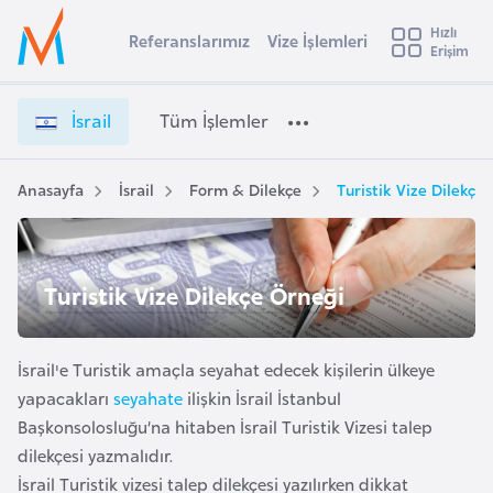
u
Hızlı
s
Referanslarımız
Vize İşlemleri
Başvuru yapmak istediğiniz ülkeyi seçin
Erişim
İ
İ
Üye
t
Ülke Seçimi
s
Girişi
r
r
l
İsrail
Tüm İşlemler
a
a
l
e
i
y
l
Anasayfa
İsrail
Form & Dilekçe
Turistik Vize Dilekçe
t
a
V
i
i
z
A
Turistik Vize Dilekçe Örneği
e
ş
v
İ
u
i
ş
s
İsrail'e Turistik amaçla seyahat edecek kişilerin ülkeye
l
m
t
e
yapacakları
seyahate
ilişkin İsrail İstanbul
u
m
Başkonsolosluğu’na hitaben İsrail Turistik Vizesi talep
r
l
dilekçesi yazmalıdır.
y
e
İsrail Turistik vizesi talep dilekçesi yazılırken dikkat