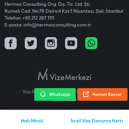
Hermes Consulting Org. Dış. Tic. Ltd. Şti.
F
Rumeli Cad. No:78 Daire:4 Kat:1 Nişantaşı, Şişli, İstanbul
a
Telefon: +90 212 287 1111
s
E-posta:
info@hermesconsulting.com.tr
o
Ç
a
d
Ç
e
k
Vize Merkezi © 2026 Tüm Hakları Saklıdır.
Whatsapp
Hemen Başvur
C
KVKK Metni
u
m
Hızlı Menü
İsrail Vize Danışma Hattı
h
u