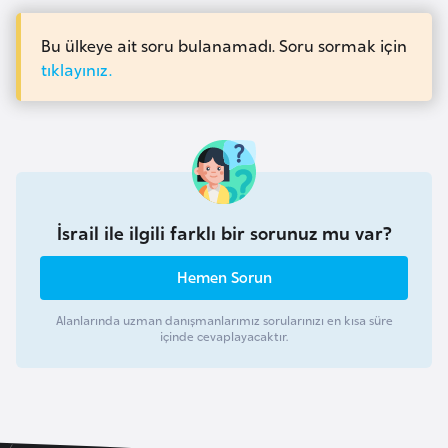
i
n
Bu ülkeye ait soru bulanamadı. Soru sormak için
tıklayınız.
B
o
s
n
a
H
İsrail ile ilgili farklı bir sorunuz mu var?
e
r
Hemen Sorun
s
Alanlarında uzman danışmanlarımız sorularınızı en kısa süre
e
içinde cevaplayacaktır.
k
B
u