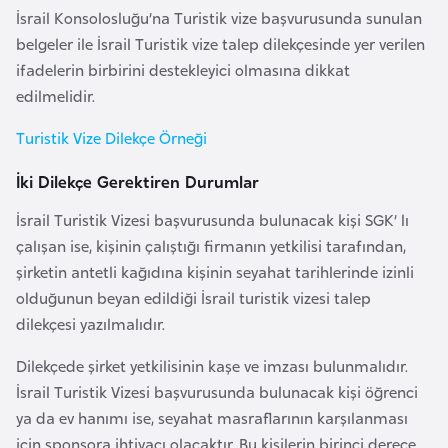
e
İsrail Konsolosluğu’na Turistik vize başvurusunda sunulan
y
belgeler ile İsrail Turistik vize talep dilekçesinde yer verilen
n
ifadelerin birbirini destekleyici olmasına dikkat
edilmelidir.
B
Turistik Vize Dilekçe Örneği
a
n
İki Dilekçe Gerektiren Durumlar
g
İsrail Turistik Vizesi başvurusunda bulunacak kişi SGK’ lı
l
çalışan ise, kişinin çalıştığı firmanın yetkilisi tarafından,
a
şirketin antetli kağıdına kişinin seyahat tarihlerinde izinli
d
olduğunun beyan edildiği İsrail turistik vizesi talep
e
dilekçesi yazılmalıdır.
ş
Dilekçede şirket yetkilisinin kaşe ve imzası bulunmalıdır.
İsrail Turistik Vizesi başvurusunda bulunacak kişi öğrenci
B
ya da ev hanımı ise, seyahat masraflarının karşılanması
e
için sponsora ihtiyacı olacaktır. Bu kişilerin birinci derece
l