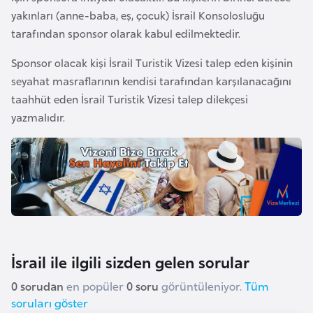
yakınları (anne-baba, eş, çocuk) İsrail Konsolosluğu
a
tarafından sponsor olarak kabul edilmektedir.
r
u
Sponsor olacak kişi İsrail Turistik Vizesi talep eden kişinin
s
seyahat masraflarının kendisi tarafından karşılanacağını
taahhüt eden İsrail Turistik Vizesi talep dilekçesi
B
yazmalıdır.
e
l
ç
i
k
a
İsrail ile ilgili sizden gelen sorular
B
e
0 sorudan
en popüler
0 soru
görüntüleniyor.
Tüm
n
soruları göster