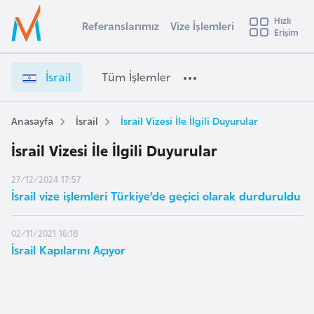
u
Hızlı
s
Referanslarımız
Vize İşlemleri
Başvuru yapmak istediğiniz ülkeyi seçin
Erişim
İ
Üye
t
Ülke Seçimi
Girişi
r
l
İsrail
Tüm İşlemler
a
l
e
y
Anasayfa
İsrail
İsrail Vizesi İle İlgili Duyurular
t
a
İsrail Vizesi İle İlgili Duyurular
i
A
27/12/2024 17:57
ş
v
İsrail vize işlemleri Türkiye’de geçici olarak durduruldu
u
i
s
02/11/2021 16:18
m
t
İsrail Kapılarını Açıyor
u
r
y