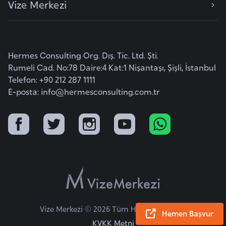
Vize Merkezi
e
y
n
Hermes Consulting Org. Dış. Tic. Ltd. Şti.
B
Rumeli Cad. No:78 Daire:4 Kat:1 Nişantaşı, Şişli, İstanbul
a
Telefon: +90 212 287 1111
n
E-posta:
info@hermesconsulting.com.tr
g
l
a
d
e
ş
B
Vize Merkezi © 2026 Tüm Hakları Saklıdır.
e
Hemen Başvur
KVKK Metni
l