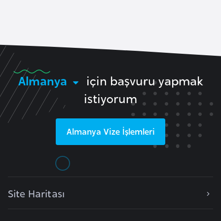
a
A
z
e
r
Almanya
için başvuru yapmak
b
istiyorum
a
y
c
Almanya
Vize İşlemleri
a
n
B
a
Site Haritası
h
r