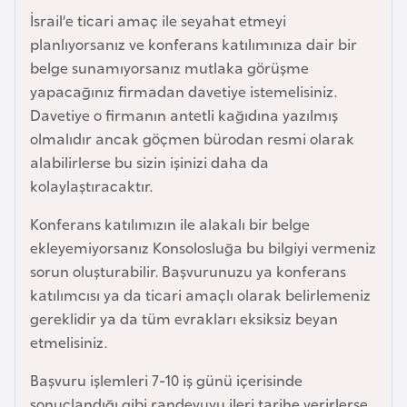
İsrail’e ticari amaç ile seyahat etmeyi
a
planlıyorsanız ve konferans katılımınıza dair bir
r
belge sunamıyorsanız mutlaka görüşme
u
yapacağınız firmadan davetiye istemelisiniz.
s
Davetiye o firmanın antetli kağıdına yazılmış
olmalıdır ancak göçmen bürodan resmi olarak
B
alabilirlerse bu sizin işinizi daha da
e
kolaylaştıracaktır.
l
ç
Konferans katılımızın ile alakalı bir belge
i
ekleyemiyorsanız Konsolosluğa bu bilgiyi vermeniz
k
sorun oluşturabilir. Başvurunuzu ya konferans
a
katılımcısı ya da ticari amaçlı olarak belirlemeniz
gereklidir ya da tüm evrakları eksiksiz beyan
B
etmelisiniz.
e
Başvuru işlemleri 7-10 iş günü içerisinde
n
sonuçlandığı gibi randevuyu ileri tarihe verirlerse