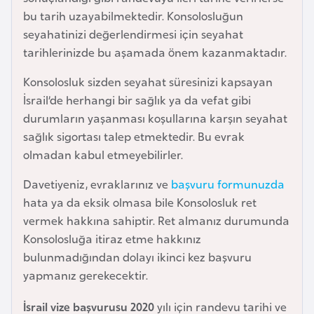
i
bu tarih uzayabilmektedir. Konsolosluğun
n
seyahatinizi değerlendirmesi için seyahat
tarihlerinizde bu aşamada önem kazanmaktadır.
B
Konsolosluk sizden seyahat süresinizi kapsayan
o
İsrail’de herhangi bir sağlık ya da vefat gibi
s
durumların yaşanması koşullarına karşın seyahat
n
sağlık sigortası talep etmektedir. Bu evrak
a
olmadan kabul etmeyebilirler.
H
e
Davetiyeniz, evraklarınız ve
başvuru formunuzda
r
hata ya da eksik olmasa bile Konsolosluk ret
s
vermek hakkına sahiptir. Ret almanız durumunda
e
Konsolosluğa itiraz etme hakkınız
k
bulunmadığından dolayı ikinci kez başvuru
yapmanız gerekecektir.
B
u
İsrail vize başvurusu 2020
yılı için randevu tarihi ve