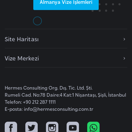
i
Almanya
Vize İşlemleri
b
u
t
i
Site Haritası
Ç
Vize Merkezi
i
n
D
Hermes Consulting Org. Dış. Tic. Ltd. Şti.
a
Rumeli Cad. No:78 Daire:4 Kat:1 Nişantaşı, Şişli, İstanbul
n
Telefon: +90 212 287 1111
i
E-posta:
info@hermesconsulting.com.tr
m
a
r