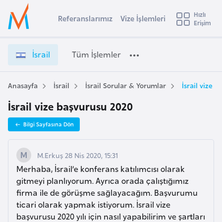
u
Hızlı
s
Referanslarımız
Vize İşlemleri
Başvuru yapmak istediğiniz ülkeyi seçin
Erişim
İ
İ
Üye
t
Ülke Seçimi
s
Girişi
r
r
l
İsrail
Tüm İşlemler
a
a
l
e
i
y
l
Anasayfa
İsrail
İsrail Sorular & Yorumlar
İsrail vize 
t
a
V
İsrail vize başvurusu 2020
i
i
z
A
Bilgi Sayfasına Dön
e
ş
v
İ
u
i
ş
M.Erkuş 28 Nis 2020, 15:31
s
l
Merhaba, İsrail’e konferans katılımcısı olarak
m
t
e
gitmeyi planlıyorum. Ayrıca orada çalıştığımız
u
m
firma ile de görüşme sağlayacağım. Başvurumu
r
l
ticari olarak yapmak istiyorum. İsrail vize
y
e
başvurusu 2020 yılı için nasıl yapabilirim ve şartları