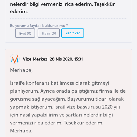
a
r
nelerdir bilgi vermenizi rica ederim. Teşekkür
i
ederim.
A
Bu yorumu faydalı buldunuz mu ?
z
Yanıt Ver
Evet (
0
)
Hayır (
0
)
e
r
b
Vize Merkezi 28 Nis 2020, 15:31
a
y
Merhaba,
c
İsrail’e konferans katılımcısı olarak gitmeyi
a
planlıyorum. Ayrıca orada çalıştığımız firma ile de
n
görüşme sağlayacağım. Başvurumu ticari olarak
yapmak istiyorum. İsrail vize başvurusu 2020 yılı
B
için nasıl yapabilirim ve şartları nelerdir bilgi
a
vermenizi rica ederim. Teşekkür ederim.
h
Merhaba,
r