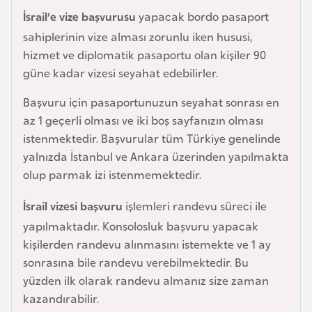
e
İsrail’e vize başvurusu
yapacak bordo pasaport
y
sahiplerinin vize alması zorunlu iken hususi,
n
hizmet ve diplomatik pasaportu olan kişiler 90
güne kadar vizesi seyahat edebilirler.
B
Başvuru için pasaportunuzun seyahat sonrası en
a
az 1 geçerli olması ve iki boş sayfanızın olması
n
istenmektedir. Başvurular tüm Türkiye genelinde
g
yalnızda İstanbul ve Ankara üzerinden yapılmakta
l
olup parmak izi istenmemektedir.
a
d
İsrail vizesi başvuru
işlemleri randevu süreci ile
e
yapılmaktadır. Konsolosluk başvuru yapacak
ş
kişilerden randevu alınmasını istemekte ve 1 ay
sonrasına bile randevu verebilmektedir. Bu
B
yüzden ilk olarak randevu almanız size zaman
e
kazandırabilir.
l