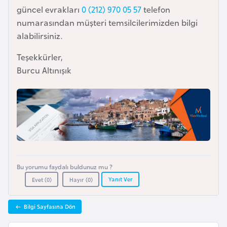
l
güncel evrakları
0 (212) 970 05 57
telefon
g
numarasından müşteri temsilcilerimizden bilgi
a
alabilirsiniz.
r
Teşekkürler,
i
Burcu Altınışık
s
t
a
n
B
u
Bu yorumu faydalı buldunuz mu ?
r
Yanıt Ver
Evet (
0
)
Hayır (
0
)
k
i
n
Bilgi Sayfasına Dön
a