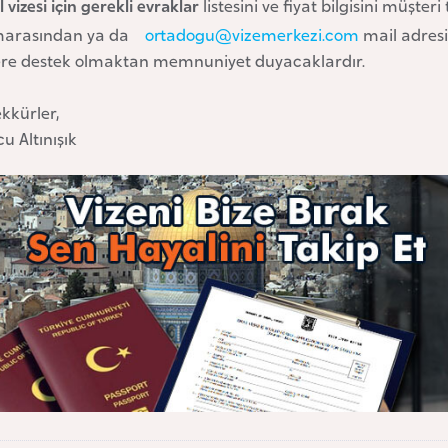
il vizesi için gerekli evraklar
listesini ve fiyat bilgisini müşter
arasından ya da
ortadogu@vizemerkezi.com
mail adresin
lere destek olmaktan memnuniyet duyacaklardır.
kkürler,
u Altınışık