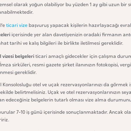
msel olarak yoğun olabiliyor bu yüzden 1 ay gibi uzun bir 
anabilmektedir.
il’e
ticari vize
başvuruş yapacak kişilerin hazırlayacağı evra
eleri
içerisinde yer alan davetiyenizin oradaki firmanın ante
hat tarihi ve kalış bilgileri ile birlikte iletilmesi gereklidir.
il vizesi belgeleri
ticari amaçlı gidecekler için çalışma durum
 İmza sirküleri, resmi gazete şirket ilanınızın fotokopisi, verg
nmesi gereklidir.
il Konsolosluğu otel ve uçak rezervasyonlarınızı da görmek i
şekilde belirtmelisiniz. Uçak ve otel rezervasyonlarınızın sey
n edeceğiniz belgelerin tutarlı olması vize alma durumunu
vurular 7-10 iş günü içerisinde sonuçlanmaktadır. Ancak ol
iriz.