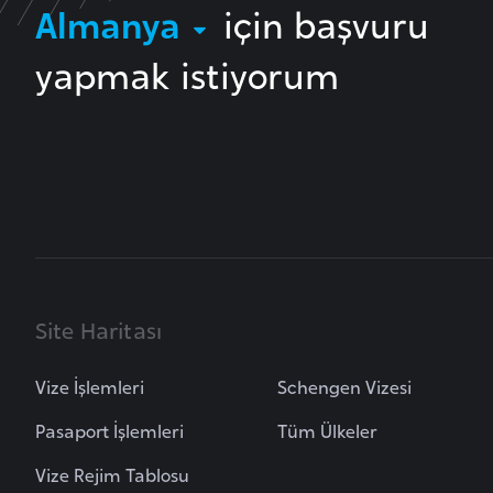
Almanya
için başvuru
i
n
yapmak istiyorum
a
F
a
s
o
Ç
a
d
Site Haritası
Ç
Vize İşlemleri
Schengen Vizesi
e
Pasaport İşlemleri
Tüm Ülkeler
k
C
Vize Rejim Tablosu