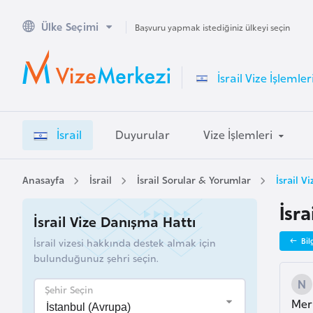
Ülke Seçimi
A
Başvuru yapmak istediğiniz ülkeyi seçin
v
u
İsrail Vize İşlemler
s
t
r
İsrail
Duyurular
Vize İşlemleri
a
l
y
Anasayfa
İsrail
İsrail Sorular & Yorumlar
İsrail V
a
İsra
İsrail Vize Danışma Hattı
A
İsrail vizesi hakkında destek almak için
Bil
v
bulunduğunuz şehri seçin.
u
s
Şehir Seçin
Merh
t