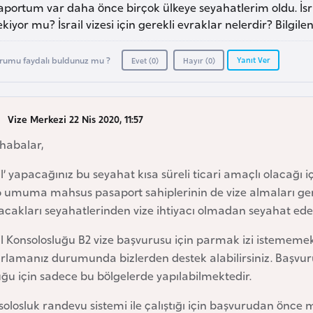
portum var daha önce birçok ülkeye seyahatlerim oldu. İsr
kiyor mu? İsrail vizesi için gerekli evraklar nelerdir? Bilgilen
Yanıt Ver
rumu faydalı buldunuz mu ?
Evet (
0
)
Hayır (
0
)
Vize Merkezi 22 Nis 2020, 11:57
habalar,
il’ yapacağınız bu seyahat kısa süreli ticari amaçlı olacağı i
p umuma mahsus pasaport sahiplerinin de vize almaları gere
cakları seyahatlerinden vize ihtiyacı olmadan seyahat edeb
il Konsolosluğu B2 vize başvurusu için parmak izi istememek
rlamanız durumunda bizlerden destek alabilirsiniz. Başvuru
ğu için sadece bu bölgelerde yapılabilmektedir.
olosluk randevu sistemi ile çalıştığı için başvurudan önce