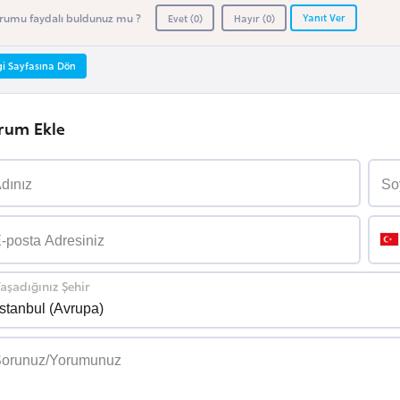
Yanıt Ver
rumu faydalı buldunuz mu ?
Evet (
0
)
Hayır (
0
)
gi Sayfasına Dön
rum Ekle
aşadığınız Şehir