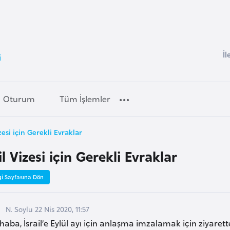
İl
i
Oturum
Tüm İşlemler
izesi için Gerekli Evraklar
il Vizesi için Gerekli Evraklar
gi Sayfasına Dön
N. Soylu 22 Nis 2020, 11:57
aba, İsrail’e Eylül ayı için anlaşma imzalamak için ziyare