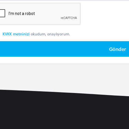
KVKK metninizi
okudum, onaylıyorum.
Gönder