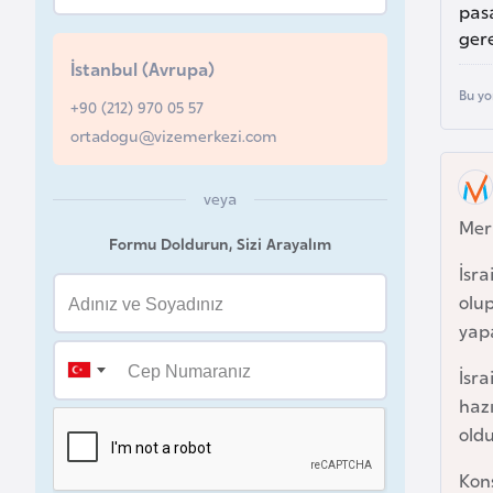
pasa
u
gere
r
İstanbul (Avrupa)
y
Bu yo
a
+90 (212) 970 05 57
ortadogu@vizemerkezi.com
A
z
veya
Mer
e
Formu Doldurun, Sizi Arayalım
r
İsra
b
olu
a
yapa
y
c
İsra
a
hazı
n
oldu
Kons
B