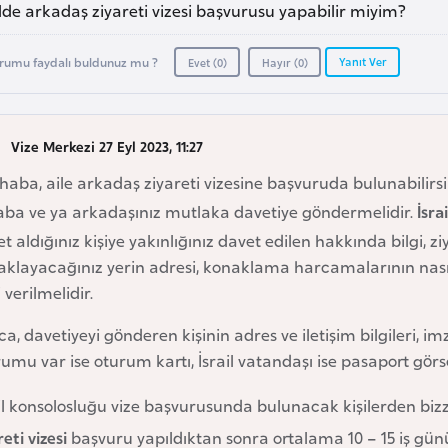
lde arkadaş ziyareti vizesi başvurusu yapabilir miyim?
Yanıt Ver
rumu faydalı buldunuz mu ?
Evet (
0
)
Hayır (
0
)
Vize Merkezi 27 Eyl 2023, 11:27
aba, aile arkadaş ziyareti vizesine başvuruda bulunabilirsin
aba ve ya arkadaşınız mutlaka davetiye göndermelidir.
İsra
t aldığınız kişiye yakınlığınız davet edilen hakkında bilgi, zi
aklayacağınız yerin adresi, konaklama harcamalarının nasıl
i verilmelidir.
ca, davetiyeyi gönderen kişinin adres ve iletişim bilgileri, i
umu var ise oturum kartı, İsrail vatandaşı ise pasaport gö
ail konsolosluğu vize başvurusunda bulunacak kişilerden bi
reti vizesi
başvuru yapıldıktan sonra ortalama 10 – 15 iş gü