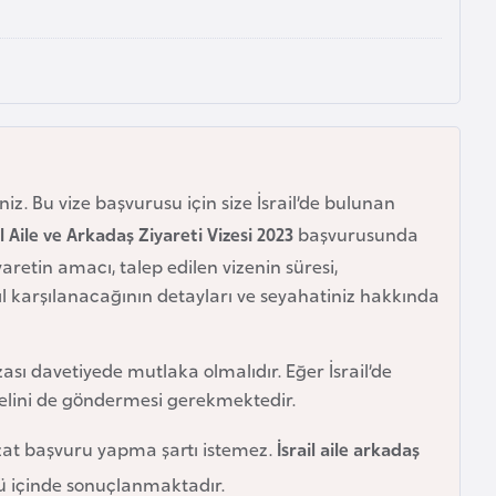
iz. Bu vize başvurusu için size İsrail’de bulunan
il Aile ve Arkadaş Ziyareti Vizesi 2023
başvurusunda
yaretin amacı, talep edilen vizenin süresi,
 karşılanacağının detayları ve seyahatiniz hakkında
mzası davetiyede mutlaka olmalıdır. Eğer İsrail’de
rselini de göndermesi gerekmektedir.
zzat başvuru yapma şartı istemez.
İsrail aile arkadaş
nü içinde sonuçlanmaktadır.