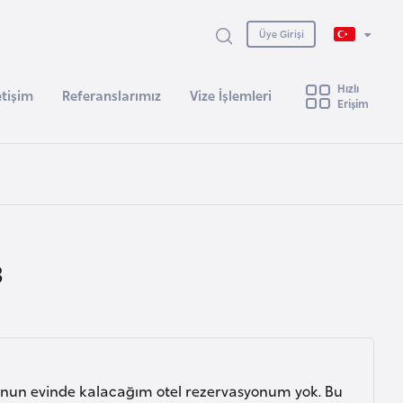
Üye Girişi
Hızlı
etişim
Referanslarımız
Vize İşlemleri
Erişim
3
 Onun evinde kalacağım otel rezervasyonum yok. Bu