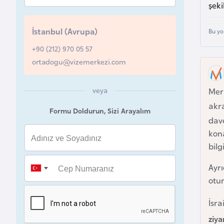
şeki
u
r
İstanbul (Avrupa)
Bu yo
y
a
+90 (212) 970 05 57
ortadogu@vizemerkezi.com
A
z
veya
Merh
e
akr
Formu Doldurun, Sizi Arayalım
r
dave
b
kon
a
bilg
y
Ayrı
c
otur
a
n
İsr
ziya
B