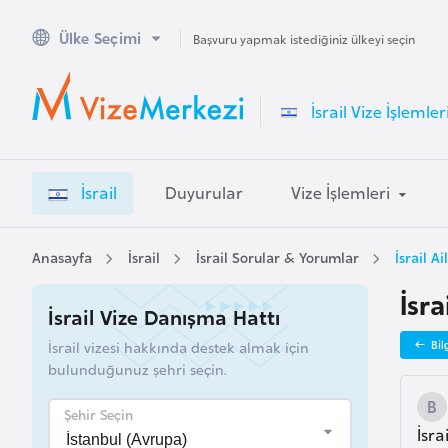
Ülke Seçimi
A
Başvuru yapmak istediğiniz ülkeyi seçin
v
u
İsrail Vize İşlemler
s
t
r
İsrail
Duyurular
Vize İşlemleri
a
l
y
Anasayfa
İsrail
İsrail Sorular & Yorumlar
İsrail A
a
İsra
İsrail Vize Danışma Hattı
A
İsrail vizesi hakkında destek almak için
Bil
v
bulunduğunuz şehri seçin.
u
s
Şehir Seçin
İsr
t