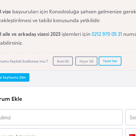
l vize
başvuruları için Konsolosluğa şahsen gelmenize gerek
ekleştirilmesi ve takibi konusunda yetkilidir.
il aile ve arkadaş vizesi 2023
işlemleri için
0212 970 05 31
numar
abilirsiniz.
Yanıt Ver
rumu faydalı buldunuz mu ?
Evet (
0
)
Hayır (
0
)
gi Sayfasına Dön
rum Ekle