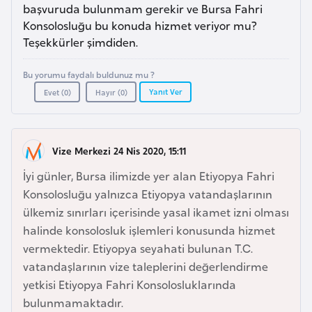
a
l
başvuruda bulunmam gerekir ve Bursa Fahri
e
Konsolosluğu bu konuda hizmet veriyor mu?
r
Teşekkürler şimdiden.
A
i
z
Bu yorumu faydalı buldunuz mu ?
e
Yanıt Ver
Evet (
0
)
Hayır (
0
)
r
b
a
Vize Merkezi 24 Nis 2020, 15:11
y
c
İyi günler, Bursa ilimizde yer alan Etiyopya Fahri
a
Konsolosluğu yalnızca Etiyopya vatandaşlarının
n
ülkemiz sınırları içerisinde yasal ikamet izni olması
halinde konsolosluk işlemleri konusunda hizmet
vermektedir. Etiyopya seyahati bulunan T.C.
B
vatandaşlarının vize taleplerini değerlendirme
a
yetkisi Etiyopya Fahri Konsolosluklarında
h
bulunmamaktadır.
r