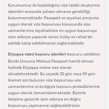
Kurumumuz ile başlattığınız vize talebi oluşturma
a
işlemleri sırasında şahsen olmanız gerekliliği
r
bulunmamaktadır. Pasaport ve seyahat amacına
u
uygun olarak vize başvurusu konusunda vize
s
uzmanlarımız seyahatinize en uygun başvuruyu
sizin adınıza yaparak süreci kolay ve rahat bir
B
şekilde takip edebilmenizi sağlamaktadır.
e
l
Etiyopya vizesi başvuru işlemleri
başvuru sahibinin
ç
Bordo Umuma Mahsus Pasaport hamili olması
i
halinde Etiyopya online vize olarak
k
alınabilmektedir. Bu sayede 30 gün veya 90 gün
a
ikamet izni bulunan vize başvurusu vize
uzmanlarımız aracılığıyla başvuru prosedürlerine
B
uygun olarak tamamlanmaktadır. Bizimle
e
iletişime geçerek sizin adınıza en doğru
n
başvuruyu yapmamızı sağlayabilirsiniz.