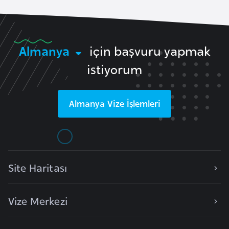
r
i
y
Almanya
için başvuru yapmak
e
t
istiyorum
i
Almanya
Vize İşlemleri
C
e
z
a
y
Site Haritası
i
r
Vize Merkezi
C