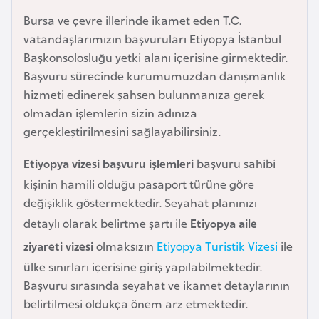
e
Bursa ve çevre illerinde ikamet eden T.C.
y
vatandaşlarımızın başvuruları Etiyopya İstanbul
n
Başkonsolosluğu yetki alanı içerisine girmektedir.
Başvuru sürecinde kurumumuzdan danışmanlık
B
hizmeti edinerek şahsen bulunmanıza gerek
a
olmadan işlemlerin sizin adınıza
n
gerçekleştirilmesini sağlayabilirsiniz.
g
Etiyopya vizesi başvuru işlemleri
başvuru sahibi
l
a
kişinin hamili olduğu pasaport türüne göre
d
değişiklik göstermektedir. Seyahat planınızı
e
detaylı olarak belirtme şartı ile
Etiyopya aile
ş
ziyareti vizesi
olmaksızın
Etiyopya Turistik Vizesi
ile
ülke sınırları içerisine giriş yapılabilmektedir.
B
Başvuru sırasında seyahat ve ikamet detaylarının
e
belirtilmesi oldukça önem arz etmektedir.
l