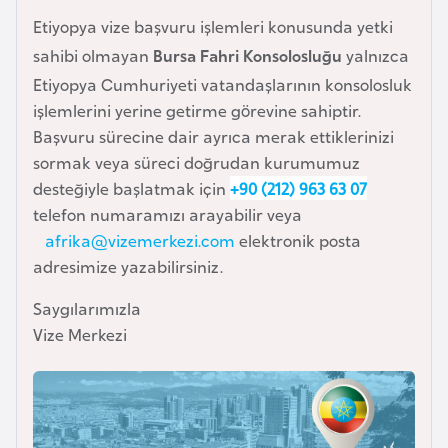
i
Etiyopya vize başvuru işlemleri konusunda yetki
n
sahibi olmayan
Bursa Fahri Konsolosluğu
yalnızca
Etiyopya Cumhuriyeti vatandaşlarının konsolosluk
B
işlemlerini yerine getirme görevine sahiptir.
o
Başvuru sürecine dair ayrıca merak ettiklerinizi
s
sormak veya süreci doğrudan kurumumuz
n
desteğiyle başlatmak için
+90 (212) 963 63 07
a
telefon numaramızı arayabilir veya
H
afrika@vizemerkezi.com
elektronik posta
e
adresimize yazabilirsiniz.
r
s
Saygılarımızla
e
Vize Merkezi
k
B
u