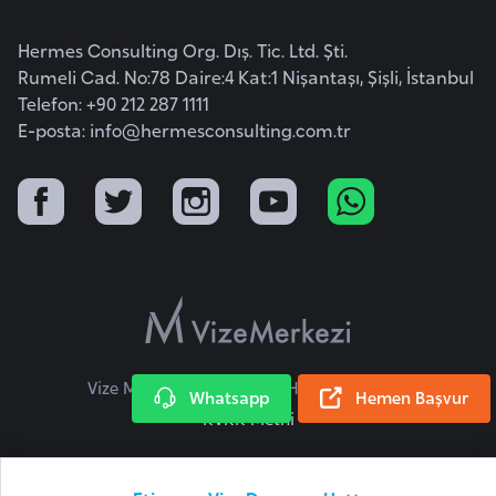
i
b
Hermes Consulting Org. Dış. Tic. Ltd. Şti.
u
Rumeli Cad. No:78 Daire:4 Kat:1 Nişantaşı, Şişli, İstanbul
t
Telefon: +90 212 287 1111
i
E-posta:
info@hermesconsulting.com.tr
Ç
i
n
D
a
n
Vize Merkezi © 2026 Tüm Hakları Saklıdır.
i
Whatsapp
Hemen Başvur
KVKK Metni
m
a
r