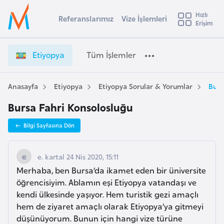
u
Hızlı
s
Referanslarımız
Vize İşlemleri
Başvuru yapmak istediğiniz ülkeyi seçin
Erişim
E
İ
Üye
t
Ülke Seçimi
t
Girişi
r
i
l
Etiyopya
Tüm İşlemler
a
y
l
e
o
y
p
Anasayfa
Etiyopya
Etiyopya Sorular & Yorumlar
Burs
t
a
y
Bursa Fahri Konsolosluğu
a
i
V
A
Bilgi Sayfasına Dön
i
ş
v
z
u
i
e
e. kartal 24 Nis 2020, 15:11
s
İ
Merhaba, ben Bursa’da ikamet eden bir üniversite
m
t
ş
öğrencisiyim. Ablamın eşi Etiyopya vatandaşı ve
u
l
kendi ülkesinde yaşıyor. Hem turistik gezi amaçlı
r
e
hem de ziyaret amaçlı olarak Etiyopya’ya gitmeyi
y
m
düşünüyorum. Bunun için hangi vize türüne