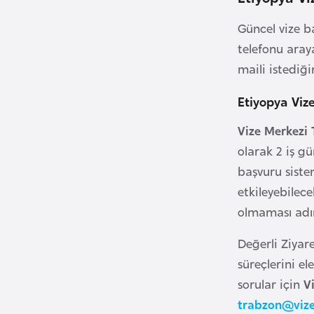
i
Güncel vize ba
n
telefonu aray
a
maili istediğin
F
a
Etiyopya Viz
s
o
Vize Merkezi
olarak 2 iş g
Ç
başvuru siste
a
etkileyebilec
d
olmaması adın
Değerli Ziyare
Ç
süreçlerini e
e
k
sorular için
V
C
trabzon@viz