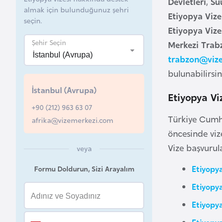
Devletleri
,
Su
almak için bulunduğunuz şehri
Etiyopya Vize
B
seçin.
e
Etiyopya Vize
l
Şehir Seçin
Merkezi Trab
a
trabzon@viz
r
bulunabilirsin
u
İstanbul (Avrupa)
s
Etiyopya Vi
+90 (212) 963 63 07
Türkiye Cumhu
afrika@vizemerkezi.com
B
öncesinde vi
e
Vize başvurula
veya
l
ç
Etiyopy
Formu Doldurun, Sizi Arayalım
i
Etiyopya
k
a
Etiyopy
Etiyopy