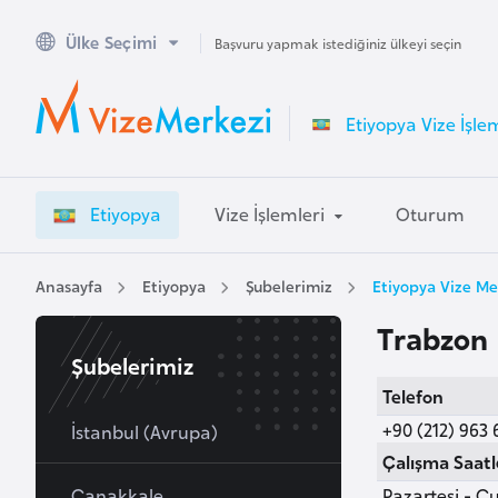
Ülke Seçimi
A
Başvuru yapmak istediğiniz ülkeyi seçin
v
u
Etiyopya Vize İşle
s
t
r
Etiyopya
Vize İşlemleri
Oturum
a
l
y
Anasayfa
Etiyopya
Şubelerimiz
Etiyopya Vize Me
a
Trabzon
Şubelerimiz
A
Telefon
v
+90 (212) 963 
u
İstanbul (Avrupa)
s
Çalışma Saatl
t
Çanakkale
Pazartesi - Cu