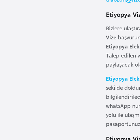
Etiyopya Vi
B
u
Bizlere ulaşt
l
Vize
başvurunu
g
Etiyopya Elek
a
Talep edilen 
r
paylaşacak ol
i
s
Etiyopya Ele
t
şekilde doldu
a
bilgilendirile
n
whatsApp numa
yolu ile ulaş
B
u
pasaportunuzla
r
Etiyopya Vi
k