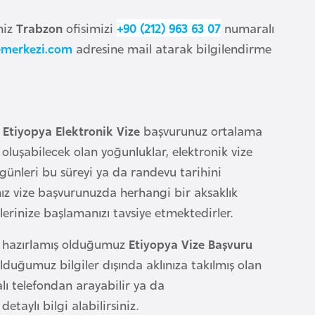
eniz
Trabzon
ofisimizi
+90 (212) 963 63 07
numaralı
emerkezi.com
adresine mail atarak bilgilendirme
z
Etiyopya Elektronik Vize
başvurunuz ortalama
oluşabilecek olan yoğunluklar, elektronik vize
günleri bu süreyi ya da randevu tarihini
ız vize başvurunuzda herhangi bir aksaklık
rinize başlamanızı tavsiye etmektedirler.
k hazırlamış olduğumuz
Etiyopya Vize Başvuru
lduğumuz bilgiler dışında aklınıza takılmış olan
ı telefondan arayabilir ya da
aylı bilgi alabilirsiniz.