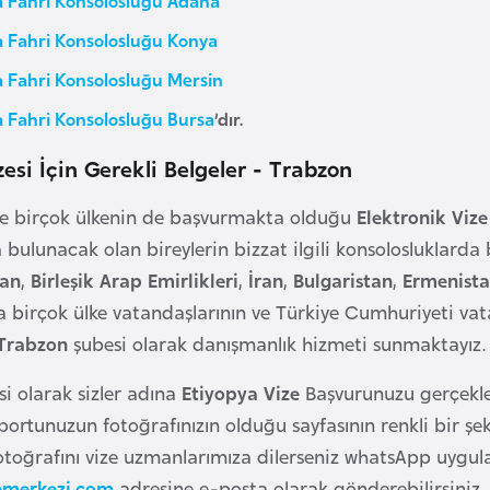
a Fahri Konsolosluğu Konya
a Fahri Konsolosluğu Mersin
a Fahri Konsolosluğu Bursa
’dır.
zesi İçin Gerekli Belgeler - Trabzon
ve birçok ülkenin de başvurmakta olduğu
Elektronik Viz
bulunacak olan bireylerin bizzat ilgili konsolosluklarda
tan
,
Birleşik Arap Emirlikleri
,
İran
,
Bulgaristan
,
Ermenist
 birçok ülke vatandaşlarının ve Türkiye Cumhuriyeti vata
 Trabzon
şubesi olarak danışmanlık hizmeti sunmaktayız.
si olarak sizler adına
Etiyopya Vize
Başvurunuzu gerçekleş
ortunuzun fotoğrafınızın olduğu sayfasının renkli bir şek
fotoğrafını vize uzmanlarımıza dilerseniz whatsApp uygu
emerkezi.com
adresine e-posta olarak gönderebilirsiniz.