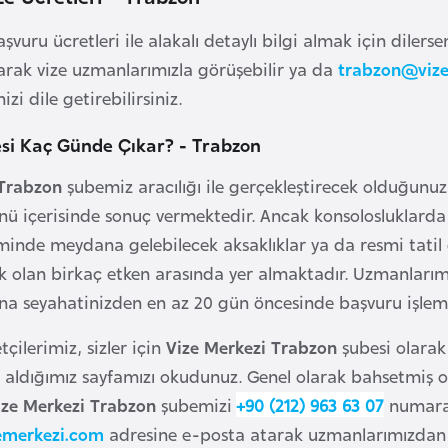
şvuru ücretleri ile alakalı detaylı bilgi almak için dilers
arak vize uzmanlarımızla görüşebilir ya da
trabzon@viz
izi dile getirebilirsiniz.
esi Kaç Günde Çıkar? - Trabzon
 Trabzon
şubemiz aracılığı ile gerçekleştirecek olduğunu
ünü içerisinde sonuç vermektedir. Ancak konsolosluklarda 
minde meydana gelebilecek aksaklıklar ya da resmi tatil 
ek olan birkaç etken arasında yer almaktadır. Uzmanlarım
a seyahatinizden en az 20 gün öncesinde başvuru işlemle
tçilerimiz, sizler için
Vize Merkezi Trabzon
şubesi olara
le aldığımız sayfamızı okudunuz. Genel olarak bahsetmiş o
ize Merkezi Trabzon
şubemizi
+90 (212) 963 63 07
numaral
emerkezi.com
adresine e-posta atarak uzmanlarımızdan det