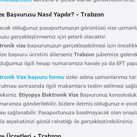
ze Başvurusu Nasıl Yapılır? - Trabzon
ıracak olduğunuz pasaportunuzun görüntüsü vize uzmanla
zu gerçekleştirmemiz için yeterli olacaktır.
tronik vize
başvurunuzun gerçekleşebilmesi için öncelikl
vize başvuru ücretini dilerseniz
Trabzon
şubemize gelerek 
duğumuz ilgili hesap numaramıza havale ya da EFT yapara
ktronik Vize başvuru formu
sizler adına uzmanlarımız tara
rulması sonrasında ilgili makamlara teslim edilmesi sağla
ceksiniz.
Etiyopya Elektronik Vize
Başvurunuz konsolosluk 
ranıza gönderilebilir, bizlere iletmiş olduğunuz e-posta
ması sağlanabilir. Pasaportunuza basılmayacak olan onaylan
 seyahatinizi gönül rahatlığı ile gerçekleştirebilirsiniz.
ze Ücretleri - Trabzon