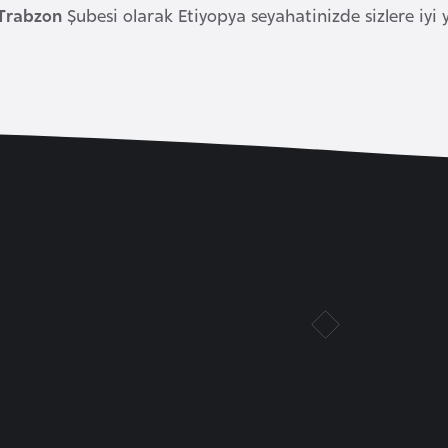
 Trabzon
Şubesi olarak Etiyopya seyahatinizde sizlere iyi y