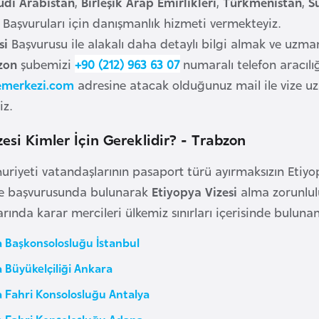
udi Arabistan
,
Birleşik Arap Emirlikleri
,
Türkmenistan
,
S
Başvuruları için danışmanlık hizmeti vermekteyiz.
si
Başvurusu ile alakalı daha detaylı bilgi almak ve uzm
zon
şubemizi
+90 (212) 963 63 07
numaralı telefon aracılığı
emerkezi.com
adresine atacak olduğunuz mail ile vize u
iz.
zesi Kimler İçin Gereklidir? - Trabzon
riyeti vatandaşlarının pasaport türü ayırmaksızın Etiyop
ze başvurusunda bulunarak
Etiyopya Vizesi
alma zorunlul
rında karar mercileri ülkemiz sınırları içerisinde bulunan E
a Başkonsolosluğu İstanbul
 Büyükelçiliği Ankara
a Fahri Konsolosluğu Antalya
a Fahri Konsolosluğu Adana