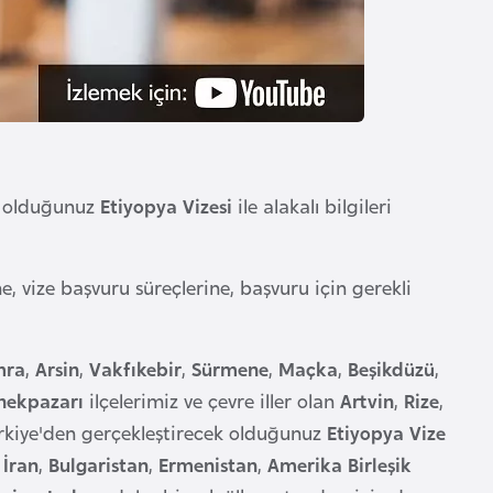
a olduğunuz
Etiyopya Vizesi
ile alakalı bilgileri
ine, vize başvuru süreçlerine, başvuru için gerekli
mra
,
Arsin
,
Vakfıkebir
,
Sürmene
,
Maçka
,
Beşikdüzü
,
nekpazarı
ilçelerimiz ve çevre iller olan
Artvin
,
Rize
,
kiye'den gerçekleştirecek olduğunuz
Etiyopya Vize
n
İran
,
Bulgaristan
,
Ermenistan
,
Amerika Birleşik