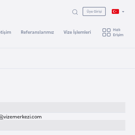
Üye Girişi
Hızlı
etişim
Referanslarımız
Vize İşlemleri
Erişim
@vizemerkezi.com