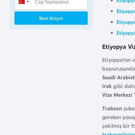
B
Etiyopy
e
Beni Arayın
n
Etiyopy
i
Etiyopy
n
Etiyopya Vi
B
Etiyopya’nın 
o
başvurusunda 
s
Suudi Arabis
n
a
Irak
gibi daha
H
Vize Merkezi
e
Trabzon
şube
r
s
gereken pasap
e
çekilmiş bir 
k
trabzon@viz