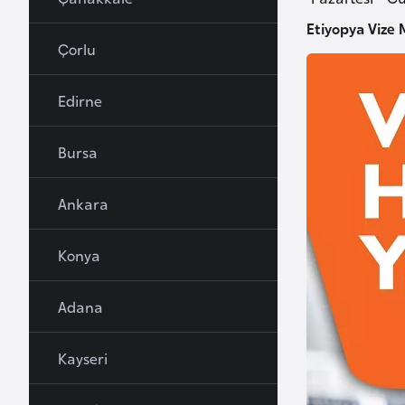
u
Etiyopya Vize 
r
Çorlu
y
a
Edirne
A
Bursa
z
e
Ankara
r
b
Konya
a
y
c
Adana
a
n
Kayseri
B