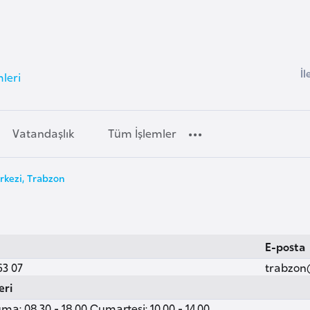
İl
mleri
Vatandaşlık
Tüm İşlemler
rkezi, Trabzon
E-posta
63 07
trabzon
eri
ma: 08.30 - 18.00 Cumartesi: 10.00 - 14.00