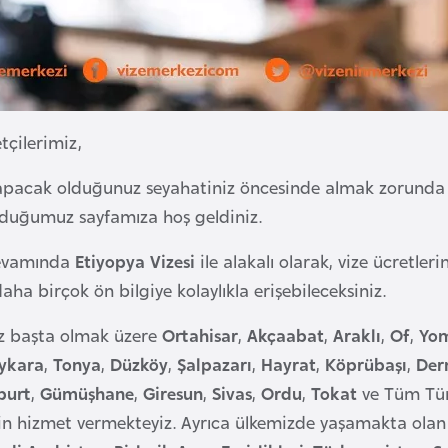
tçilerimiz,
yapacak olduğunuz seyahatiniz öncesinde almak zorund
lduğumuz sayfamıza hoş geldiniz.
devamında
Etiyopya Vizesi
ile alakalı olarak, vize ücretler
aha birçok ön bilgiye kolaylıkla erişebileceksiniz.
iz başta olmak üzere
Ortahisar
,
Akçaabat
,
Araklı
,
Of
,
Yo
ykara
,
Tonya
,
Düzköy
,
Şalpazarı
,
Hayrat
,
Köprübaşı
,
Der
burt
,
Gümüşhane
,
Giresun
,
Sivas
,
Ordu
,
Tokat
ve Tüm Tür
çin hizmet vermekteyiz. Ayrıca ülkemizde yaşamakta ola