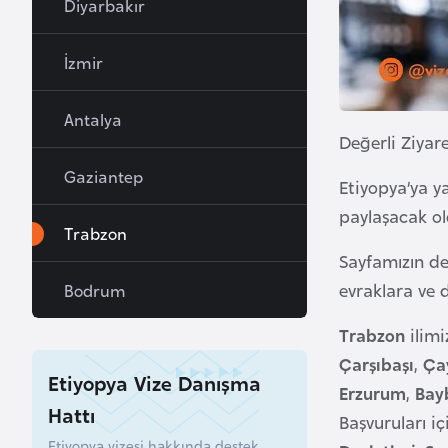
Diyarbakır
a
h
İzmir
r
e
Antalya
y
Değerli Ziyare
n
Gaziantep
Etiyopya’ya 
B
paylaşacak o
Trabzon
a
Sayfamızın 
n
evraklara ve d
Bodrum
g
l
Trabzon
ilim
a
Çarşıbaşı
,
Ça
d
Etiyopya Vize Danışma
Erzurum
,
Bay
e
Hattı
Başvuruları i
ş
Etiyopya vizesi hakkında destek