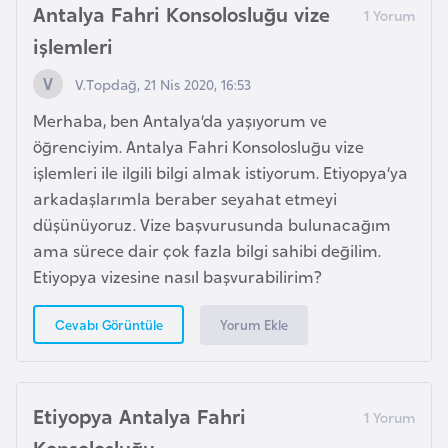
Antalya Fahri Konsolosluğu vize
r
işlemleri
i
y
V.Topdağ, 21 Nis 2020, 16:53
e
Merhaba, ben Antalya’da yaşıyorum ve
t
öğrenciyim. Antalya Fahri Konsolosluğu vize
i
işlemleri ile ilgili bilgi almak istiyorum. Etiyopya’ya
arkadaşlarımla beraber seyahat etmeyi
C
düşünüyoruz. Vize başvurusunda bulunacağım
e
ama sürece dair çok fazla bilgi sahibi değilim.
z
Etiyopya vizesine nasıl başvurabilirim?
a
y
Yorum Ekle
Cevabı Görüntüle
i
r
Etiyopya Antalya Fahri
C
Konsolosluğu