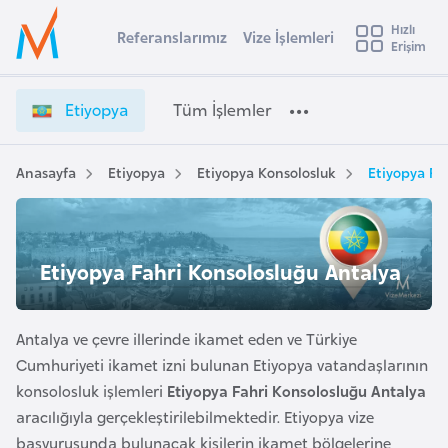
u
Hızlı
s
Referanslarımız
Vize İşlemleri
Başvuru yapmak istediğiniz ülkeyi seçin
Erişim
E
İ
Üye
t
Ülke Seçimi
t
Girişi
r
i
l
Etiyopya
Tüm İşlemler
a
y
l
e
o
y
p
Anasayfa
Etiyopya
Etiyopya Konsolosluk
Etiyopya Fa
t
a
y
a
i
V
A
i
ş
Etiyopya Fahri Konsolosluğu Antalya
v
z
u
i
e
s
İ
Antalya ve çevre illerinde ikamet eden ve Türkiye
m
t
ş
Cumhuriyeti ikamet izni bulunan Etiyopya vatandaşlarının
u
l
konsolosluk işlemleri
Etiyopya Fahri Konsolosluğu Antalya
r
e
aracılığıyla gerçekleştirilebilmektedir. Etiyopya vize
y
m
başvurusunda bulunacak kişilerin ikamet bölgelerine