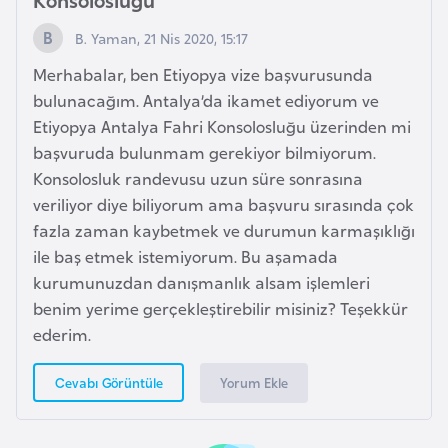
i
b
B. Yaman, 21 Nis 2020, 15:17
u
Merhabalar, ben Etiyopya vize başvurusunda
t
bulunacağım. Antalya’da ikamet ediyorum ve
i
Etiyopya Antalya Fahri Konsolosluğu üzerinden mi
başvuruda bulunmam gerekiyor bilmiyorum.
Ç
Konsolosluk randevusu uzun süre sonrasına
i
veriliyor diye biliyorum ama başvuru sırasında çok
n
fazla zaman kaybetmek ve durumun karmaşıklığı
ile baş etmek istemiyorum. Bu aşamada
D
kurumunuzdan danışmanlık alsam işlemleri
a
benim yerime gerçekleştirebilir misiniz? Teşekkür
n
ederim.
i
m
Yorum Ekle
Cevabı Görüntüle
a
r