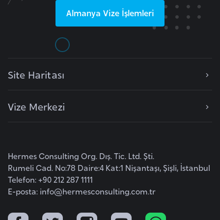
o
Almanya
Vize İşlemleri
B
u
l
Site Haritası
g
a
r
Vize Merkezi
i
s
t
a
Hermes Consulting Org. Dış. Tic. Ltd. Şti.
n
Rumeli Cad. No:78 Daire:4 Kat:1 Nişantaşı, Şişli, İstanbul
Telefon: +90 212 287 1111
E-posta:
info@hermesconsulting.com.tr
E
r
m