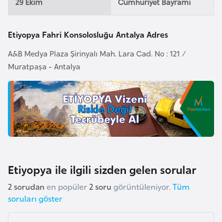
29 Ekim
Cumhuriyet Bayramı
F
a
s
Etiyopya Fahri Konsolosluğu Antalya Adres
o
A&B Medya Plaza Şirinyalı Mah. Lara Cad. No : 121 /
Muratpaşa - Antalya
Ç
a
d
Ç
e
k
Etiyopya ile ilgili sizden gelen sorular
C
u
2 sorudan
en popüler
2 soru
görüntüleniyor.
Tüm
m
soruları göster
h
u