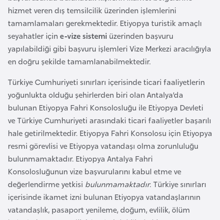
a
l
hizmet veren dış temsilcilik üzerinden işlemlerini
e
tamamlamaları gerekmektedir. Etiyopya turistik amaçlı
r
A
seyahatler için
e-vize sistemi
üzerinden başvuru
i
z
yapılabildiği gibi başvuru işlemleri Vize Merkezi aracılığıyla
e
en doğru şekilde tamamlanabilmektedir.
r
Türkiye Cumhuriyeti sınırları içerisinde ticari faaliyetlerin
b
yoğunlukta olduğu şehirlerden biri olan Antalya’da
a
bulunan Etiyopya Fahri Konsolosluğu ile Etiyopya Devleti
y
ve Türkiye Cumhuriyeti arasındaki ticari faaliyetler başarılı
c
hale getirilmektedir. Etiyopya Fahri Konsolosu için Etiyopya
a
resmi görevlisi ve Etiyopya vatandaşı olma zorunluluğu
n
bulunmamaktadır. Etiyopya Antalya Fahri
Konsolosluğunun vize başvurularını kabul etme ve
B
değerlendirme yetkisi
bulunmamaktadır
. Türkiye sınırları
a
içerisinde ikamet izni bulunan Etiyopya vatandaşlarının
h
vatandaşlık, pasaport yenileme, doğum, evlilik, ölüm
r