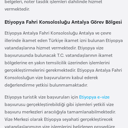
belgeleri, noter tasdik işlemleri dahilinde hizmet
e
vermektedir.
y
n
Etiyopya Fahri Konsolosluğu Antalya Görev Bölgesi
Etiyopya Antalya Fahri Konsolosluğu Antalya ve çevre
B
illerinde ikamet eden Türkiye ikamet izni bulunan Etiyopya
a
vatandaşlarına hizmet vermektedir. Etiyopya vize
n
başvurusunda bulunacak T.C. vatandaşlarının ikamet
g
bölgelerine en yakın temsilcilik üzerinden işlemlerini
l
gerçekleştirmelerini gerekmektedir. Etiyopya Antalya Fahri
a
Konsolosluğun vize başvurularını kabul ederek
d
değerlendirme yetkisi bulunmamaktadır.
e
ş
Etiyopya turistik vize başvuruları için
Etiyopya e-vize
başvurusu gerçekleştirebildiği gibi işlemleri yetkili vize
başvuru merkezleri aracılığıyla tamamlanabilmektedir.
B
Vize Merkezi olarak Etiyopya seyahati gerçekleştirecek
e
vatandaşlarımızın vize işlemlerini belirlenen prosedüre
l