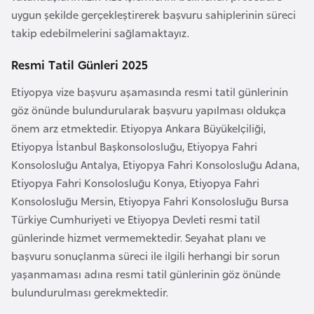
uygun şekilde gerçekleştirerek başvuru sahiplerinin süreci
a
takip edebilmelerini sağlamaktayız.
r
u
Resmi Tatil Günleri 2025
s
Etiyopya vize başvuru aşamasında resmi tatil günlerinin
göz önünde bulundurularak başvuru yapılması oldukça
B
önem arz etmektedir. Etiyopya Ankara Büyükelçiliği,
e
Etiyopya İstanbul Başkonsolosluğu, Etiyopya Fahri
l
Konsolosluğu Antalya, Etiyopya Fahri Konsolosluğu Adana,
ç
Etiyopya Fahri Konsolosluğu Konya, Etiyopya Fahri
i
Konsolosluğu Mersin, Etiyopya Fahri Konsolosluğu Bursa
k
Türkiye Cumhuriyeti ve Etiyopya Devleti resmi tatil
a
günlerinde hizmet vermemektedir. Seyahat planı ve
başvuru sonuçlanma süreci ile ilgili herhangi bir sorun
B
yaşanmaması adına resmi tatil günlerinin göz önünde
e
bulundurulması gerekmektedir.
n