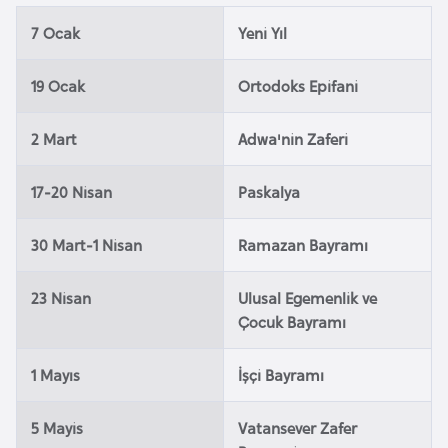
i
n
7 Ocak
Yeni Yıl
19 Ocak
Ortodoks Epifani
B
o
2 Mart
Adwa'nin Zaferi
s
n
17-20 Nisan
Paskalya
a
H
30 Mart-1 Nisan
Ramazan Bayramı
e
r
23 Nisan
Ulusal Egemenlik ve
s
Çocuk Bayramı
e
k
1 Mayıs
İşçi Bayramı
B
5 Mayis
Vatansever Zafer
u