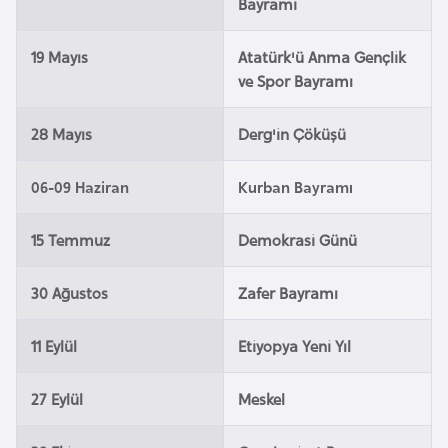
Bayrami
l
g
19 Mayıs
Atatürk'ü Anma Gençlik
a
ve Spor Bayramı
r
i
28 Mayıs
Derg'in Çöküşü
s
t
06-09 Haziran
Kurban Bayramı
a
n
15 Temmuz
Demokrasi Günü
B
30 Ağustos
Zafer Bayramı
u
r
11 Eylül
Etiyopya Yeni Yıl
k
i
27 Eylül
Meskel
n
a