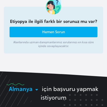
k
a
Etiyopya ile ilgili farklı bir sorunuz mu var?
D
e
Hemen Sorun
m
o
Alanlarında uzman danışmanlarımız sorularınızı en kısa süre
içinde cevaplayacaktır.
k
r
a
t
i
k
K
Almanya
için başvuru yapmak
o
istiyorum
n
g