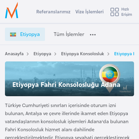
u
Hızlı
s
Referanslarımız
Vize İşlemleri
Başvuru yapmak istediğiniz ülkeyi seçin
Erişim
E
İ
Üye
t
Ülke Seçimi
t
Girişi
r
i
l
Etiyopya
Tüm İşlemler
a
y
l
e
o
y
p
Anasayfa
Etiyopya
Etiyopya Konsolosluk
Etiyopya Fa
t
a
y
a
i
V
A
i
ş
Etiyopya Fahri Konsolosluğu Adana
v
z
u
i
e
s
İ
Türkiye Cumhuriyeti sınırları içerisinde oturum izni
m
t
ş
bulunan, Antalya ve çevre illerinde ikamet eden Etiyopya
u
l
vatandaşlarının konsolosluk işlemleri Adana'da bulunan
r
e
Fahri Konsolosluk hizmet alanı dahilinde
y
m
gerçekleştirilmektedir. Etiyopya seyahati gerçekleştirecek