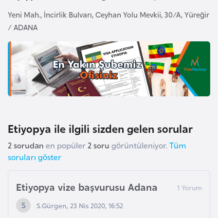
F
Yeni Mah., İncirlik Bulvarı, Ceyhan Yolu Mevkii, 30/A, Yüreğir
a
/ ADANA
s
o
Ç
a
d
Etiyopya ile ilgili sizden gelen sorular
Ç
e
2 sorudan
en popüler
2 soru
görüntüleniyor.
Tüm
k
soruları göster
C
u
Etiyopya vize başvurusu Adana
m
h
S.Gürgen, 23 Nis 2020, 16:52
u