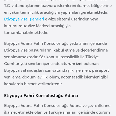
a
l
T.C. vatandaşlarının başvuru işlemlerini ikamet bölgelerine
e
en yakın temsilcilik aracılığıyla yapmaları gerekmektedir.
r
A
Etiyopya vize işlemleri
e-vize sistemi üzerinden veya
i
z
kurumumuz Vize Merkezi aracılığıyla
e
tamamlanabilmektedir.
r
Etiyopya Adana Fahri Konsolosluğu yetki alanı içerisinde
b
Etiyopya vize başvurularını kabul etme ve değerlendirme
a
yer almamaktadır. Söz konusu temsilcilik ile Türkiye
y
Cumhuriyeti sınırları içerisinde
oturum izni
bulunan
c
Etiyopya vatandaşları için vatandaşlık işlemleri, pasaport
a
yenileme, doğum, evlilik, ölüm, noter tasdik işlemleri gibi
n
konularda hizmet verilmektedir.
B
Etiyopya Fahri Konsolosluğu Adana
a
Etiyopya Adana Fahri Konsolosluğu Adana ve çevre illerine
h
ikamet etmekte olan ve Türkiye sınırları içerisinde oturum
r