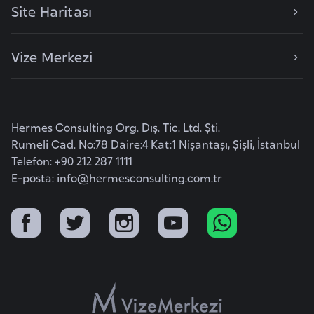
Site Haritası
o
B
Vize Merkezi
u
l
g
a
Hermes Consulting Org. Dış. Tic. Ltd. Şti.
r
Rumeli Cad. No:78 Daire:4 Kat:1 Nişantaşı, Şişli, İstanbul
Telefon: +90 212 287 1111
i
E-posta:
info@hermesconsulting.com.tr
s
t
a
n
E
r
m