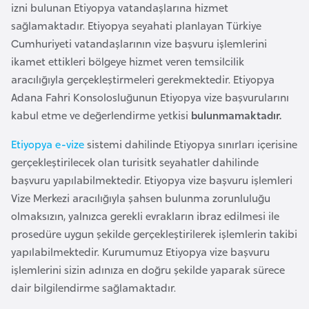
izni bulunan Etiyopya vatandaşlarına hizmet
e
sağlamaktadır. Etiyopya seyahati planlayan Türkiye
y
Cumhuriyeti vatandaşlarının vize başvuru işlemlerini
n
ikamet ettikleri bölgeye hizmet veren temsilcilik
aracılığıyla gerçekleştirmeleri gerekmektedir. Etiyopya
B
Adana Fahri Konsolosluğunun Etiyopya vize başvurularını
a
kabul etme ve değerlendirme yetkisi
bulunmamaktadır.
n
g
Etiyopya e-vize
sistemi dahilinde Etiyopya sınırları içerisine
l
gerçekleştirilecek olan turisitk seyahatler dahilinde
a
başvuru yapılabilmektedir. Etiyopya vize başvuru işlemleri
d
Vize Merkezi aracılığıyla şahsen bulunma zorunluluğu
e
olmaksızın, yalnızca gerekli evrakların ibraz edilmesi ile
ş
prosedüre uygun şekilde gerçekleştirilerek işlemlerin takibi
yapılabilmektedir. Kurumumuz Etiyopya vize başvuru
işlemlerini sizin adınıza en doğru şekilde yaparak sürece
B
dair bilgilendirme sağlamaktadır.
e
l