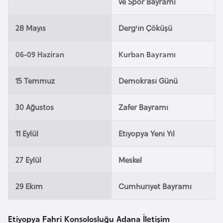
ve Spor Bayramı
l
g
28 Mayıs
Derg'in Çöküşü
a
r
06-09 Haziran
Kurban Bayramı
i
s
15 Temmuz
Demokrasi Günü
t
a
30 Ağustos
Zafer Bayramı
n
11 Eylül
Etiyopya Yeni Yıl
B
u
27 Eylül
Meskel
r
k
29 Ekim
Cumhuriyet Bayramı
i
n
a
Etiyopya Fahri Konsolosluğu Adana İletişim