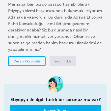
i
Merhaba, ben bordo pasaport sahibi olarak
b
Etiyopya vizesi başvurusunda bulunmak istiyorum.
u
Adana’da yaşıyorum. Bu durumda Adana Etiyopya
t
Fahri Konsolosluğu ile mi iletişime geçmem
i
gerekiyor acaba? Siz bu durumda nasıl bir
danışmanlık hizmeti veriyorsunuz. Ofisinize ve
Ç
şubenize gelmeden benim başvuru işlemlerimi de
i
yapabilir misiniz?
n
Yorum Ekle
Cevabı Görüntüle
D
a
n
i
m
Etiyopya ile ilgili farklı bir sorunuz mu var?
a
r
Hemen Sorun