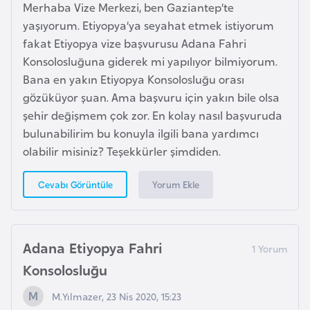
Merhaba Vize Merkezi, ben Gaziantep’te
r
yaşıyorum. Etiyopya’ya seyahat etmek istiyorum
i
fakat Etiyopya vize başvurusu Adana Fahri
y
Konsolosluğuna giderek mi yapılıyor bilmiyorum.
e
Bana en yakın Etiyopya Konsolosluğu orası
t
gözüküyor şuan. Ama başvuru için yakın bile olsa
i
şehir değişmem çok zor. En kolay nasıl başvuruda
bulunabilirim bu konuyla ilgili bana yardımcı
C
olabilir misiniz? Teşekkürler şimdiden.
e
z
Yorum Ekle
Cevabı Görüntüle
a
y
i
Adana Etiyopya Fahri
r
Konsolosluğu
C
M.Yılmazer, 23 Nis 2020, 15:23