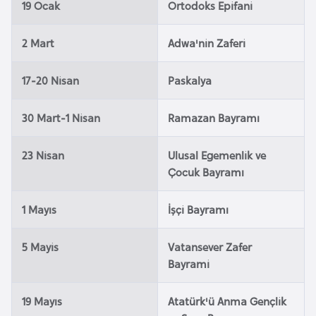
i
19 Ocak
Ortodoks Epifani
n
2 Mart
Adwa'nin Zaferi
B
17-20 Nisan
Paskalya
o
s
30 Mart-1 Nisan
Ramazan Bayramı
n
a
23 Nisan
Ulusal Egemenlik ve
H
Çocuk Bayramı
e
r
1 Mayıs
İşçi Bayramı
s
e
5 Mayis
Vatansever Zafer
k
Bayrami
B
19 Mayıs
Atatürk'ü Anma Gençlik
u