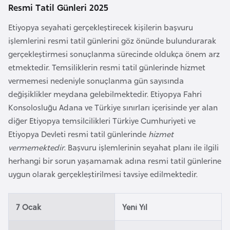
Resmi Tatil Günleri 2025
a
r
Etiyopya seyahati gerçekleştirecek kişilerin başvuru
u
işlemlerini resmi tatil günlerini göz önünde bulundurarak
s
gerçekleştirmesi sonuçlanma sürecinde oldukça önem arz
etmektedir. Temsiliklerin resmi tatil günlerinde hizmet
vermemesi nedeniyle sonuçlanma gün sayısında
B
değişiklikler meydana gelebilmektedir. Etiyopya Fahri
e
Konsolosluğu Adana ve Türkiye sınırları içerisinde yer alan
l
diğer Etiyopya temsilcilikleri Türkiye Cumhuriyeti ve
ç
Etiyopya Devleti resmi tatil günlerinde
hizmet
i
vermemektedir
. Başvuru işlemlerinin seyahat planı ile ilgili
k
herhangi bir sorun yaşamamak adına resmi tatil günlerine
a
uygun olarak gerçekleştirilmesi tavsiye edilmektedir.
B
e
7 Ocak
Yeni Yıl
n