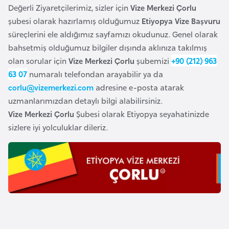
i
Değerli Ziyaretçilerimiz, sizler için
Vize Merkezi Çorlu
b
şubesi olarak hazırlamış olduğumuz
Etiyopya Vize Başvuru
u
süreçlerini ele aldığımız sayfamızı okudunuz. Genel olarak
t
bahsetmiş olduğumuz bilgiler dışında aklınıza takılmış
i
olan sorular için
Vize Merkezi Çorlu
şubemizi
+90 (212) 963
63 07
numaralı telefondan arayabilir ya da
Ç
corlu@vizemerkezi.com
adresine e-posta atarak
i
uzmanlarımızdan detaylı bilgi alabilirsiniz.
n
Vize Merkezi Çorlu
Şubesi olarak Etiyopya seyahatinizde
sizlere iyi yolculuklar dileriz.
D
a
n
i
m
a
r