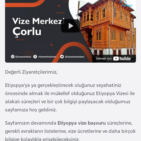
a
l
e
r
A
i
z
e
r
b
a
y
Değerli Ziyaretçilerimiz,
c
Etiyopya’ya ya gerçekleştirecek oluğunuz seyahatiniz
a
öncesinde almak ile mükellef olduğunuz Etiyopya Vizesi ile
n
alakalı süreçleri ve bir çok bilgiyi paylaşacak olduğumuz
sayfamıza hoş geldiniz.
B
a
Sayfamızın devamında
Etiyopya vize başvuru
süreçlerine,
h
gerekli evrakların listelerine, vize ücretlerine ve daha birçok
r
bilgiye kolaylıkla erişebileceksiniz.