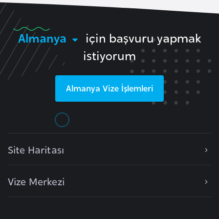
k
a
Almanya
için başvuru yapmak
D
istiyorum
e
m
o
Almanya
Vize İşlemleri
k
r
a
t
Site Haritası
i
k
K
Vize Merkezi
o
n
g