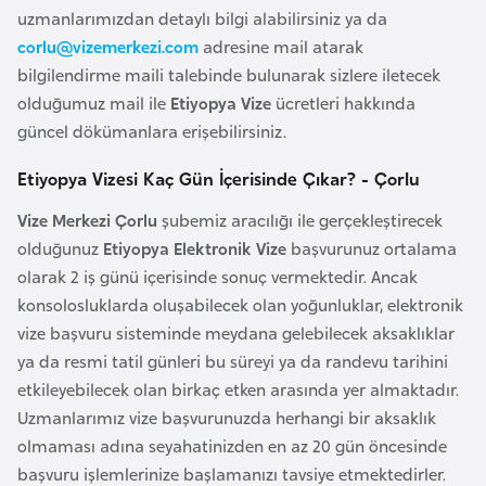
uzmanlarımızdan detaylı bilgi alabilirsiniz ya da
r
corlu@vizemerkezi.com
adresine mail atarak
i
bilgilendirme maili talebinde bulunarak sizlere iletecek
y
olduğumuz mail ile
Etiyopya Vize
ücretleri hakkında
e
güncel dökümanlara erişebilirsiniz.
t
i
Etiyopya Vizesi Kaç Gün İçerisinde Çıkar? - Çorlu
Vize Merkezi Çorlu
şubemiz aracılığı ile gerçekleştirecek
C
olduğunuz
Etiyopya Elektronik Vize
başvurunuz ortalama
e
olarak 2 iş günü içerisinde sonuç vermektedir. Ancak
z
konsolosluklarda oluşabilecek olan yoğunluklar, elektronik
a
vize başvuru sisteminde meydana gelebilecek aksaklıklar
y
ya da resmi tatil günleri bu süreyi ya da randevu tarihini
i
etkileyebilecek olan birkaç etken arasında yer almaktadır.
r
Uzmanlarımız vize başvurunuzda herhangi bir aksaklık
olmaması adına seyahatinizden en az 20 gün öncesinde
C
başvuru işlemlerinize başlamanızı tavsiye etmektedirler.