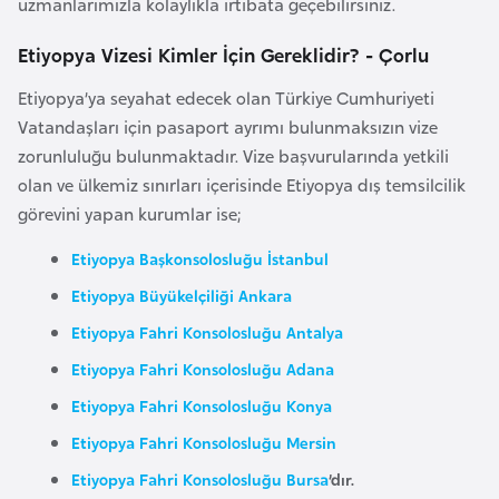
uzmanlarımızla kolaylıkla irtibata geçebilirsiniz.
a
Etiyopya Vizesi Kimler İçin Gereklidir? - Çorlu
r
u
Etiyopya’ya seyahat edecek olan Türkiye Cumhuriyeti
s
Vatandaşları için pasaport ayrımı bulunmaksızın vize
zorunluluğu bulunmaktadır. Vize başvurularında yetkili
B
olan ve ülkemiz sınırları içerisinde Etiyopya dış temsilcilik
e
görevini yapan kurumlar ise;
l
Etiyopya Başkonsolosluğu İstanbul
ç
i
Etiyopya Büyükelçiliği Ankara
k
Etiyopya Fahri Konsolosluğu Antalya
a
Etiyopya Fahri Konsolosluğu Adana
Etiyopya Fahri Konsolosluğu Konya
B
Etiyopya Fahri Konsolosluğu Mersin
e
n
Etiyopya Fahri Konsolosluğu Bursa
’dır.