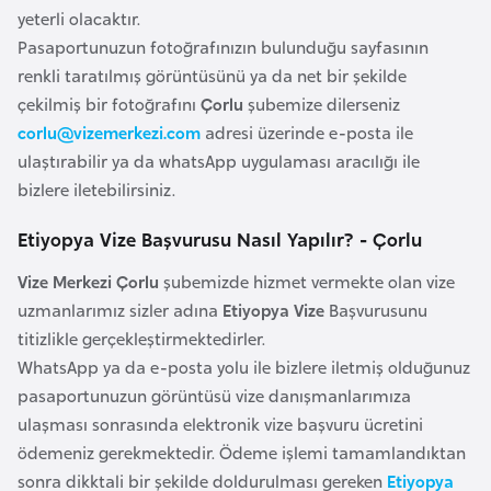
l
yeterli olacaktır.
g
Pasaportunuzun fotoğrafınızın bulunduğu sayfasının
a
renkli taratılmış görüntüsünü ya da net bir şekilde
r
çekilmiş bir fotoğrafını
Çorlu
şubemize dilerseniz
i
corlu@vizemerkezi.com
adresi üzerinde e-posta ile
s
ulaştırabilir ya da whatsApp uygulaması aracılığı ile
t
bizlere iletebilirsiniz.
a
Etiyopya Vize Başvurusu Nasıl Yapılır? - Çorlu
n
Vize Merkezi Çorlu
şubemizde hizmet vermekte olan vize
B
uzmanlarımız sizler adına
Etiyopya Vize
Başvurusunu
u
titizlikle gerçekleştirmektedirler.
r
WhatsApp ya da e-posta yolu ile bizlere iletmiş olduğunuz
k
pasaportunuzun görüntüsü vize danışmanlarımıza
i
ulaşması sonrasında elektronik vize başvuru ücretini
n
ödemeniz gerekmektedir. Ödeme işlemi tamamlandıktan
a
sonra dikktali bir şekilde doldurulması gereken
Etiyopya