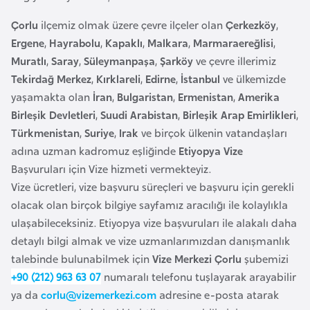
e
Çorlu
ilçemiz olmak üzere çevre ilçeler olan
Çerkezköy
,
y
Ergene
,
Hayrabolu
,
Kapaklı
,
Malkara
,
Marmaraereğlisi
,
n
Muratlı
,
Saray
,
Süleymanpaşa
,
Şarköy
ve çevre illerimiz
Tekirdağ Merkez
,
Kırklareli
,
Edirne
,
İstanbul
ve ülkemizde
B
yaşamakta olan
İran
,
Bulgaristan
,
Ermenistan
,
Amerika
a
Birleşik Devletleri
,
Suudi Arabistan
,
Birleşik Arap Emirlikleri
,
n
Türkmenistan
,
Suriye
,
Irak
ve birçok ülkenin vatandaşları
g
adına uzman kadromuz eşliğinde
Etiyopya Vize
l
Başvuruları için Vize hizmeti vermekteyiz.
a
Vize ücretleri, vize başvuru süreçleri ve başvuru için gerekli
d
olacak olan birçok bilgiye sayfamız aracılığı ile kolaylıkla
e
ulaşabileceksiniz. Etiyopya vize başvuruları ile alakalı daha
ş
detaylı bilgi almak ve vize uzmanlarımızdan danışmanlık
talebinde bulunabilmek için
Vize Merkezi Çorlu
şubemizi
B
+90 (212) 963 63 07
numaralı telefonu tuşlayarak arayabilir
e
ya da
corlu@vizemerkezi.com
adresine e-posta atarak
l