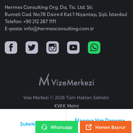
o
Hermes Consulting Org. Dış. Tic. Ltd. Şti.
Rumeli Cad. No:78 Daire:4 Kat:1 Nişantaşı, Şişli, İstanbul
Telefon: +90 212 287 1111
B
E-posta:
info@hermesconsulting.com.tr
u
l
g
a
r
i
s
t
a
Vize Merkezi © 2026 Tüm Hakları Saklıdır.
n
KVKK Metni
E
Etiyopya Vize Danışma
Şubelerimiz
r
Whatsapp
Hattı
Hemen Başvur
m