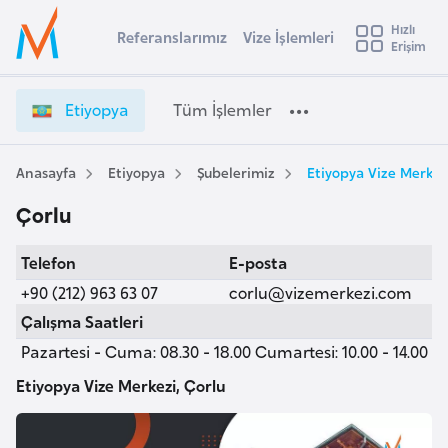
u
Hızlı
s
Referanslarımız
Vize İşlemleri
Başvuru yapmak istediğiniz ülkeyi seçin
Erişim
E
İ
Üye
t
Ülke Seçimi
t
Girişi
r
i
l
Etiyopya
Tüm İşlemler
a
y
l
e
o
y
p
Anasayfa
Etiyopya
Şubelerimiz
Etiyopya Vize Merkez
t
a
y
Çorlu
a
i
V
A
Telefon
E-posta
i
ş
v
z
+90 (212) 963 63 07
corlu@vizemerkezi.com
u
i
e
Çalışma Saatleri
s
İ
Pazartesi - Cuma: 08.30 - 18.00 Cumartesi: 10.00 - 14.00
m
t
ş
u
l
Etiyopya Vize Merkezi, Çorlu
r
e
y
m