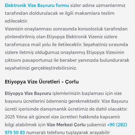
F
Elektronik Vize Başvuru formu
sizler adına uzmanlarımız
a
tarafından doldurulacak ve ilgili makamlara teslim
s
edilecektir.
o
Vizenizin onaylanması sonrasında konsolosluk tarafından
yönlendirilmiş olan Etiyopya Elektronik Vizeniz sizlere
tarafımızca mail yolu ile iletilecektir. Seyahatiniz sırasında
Ç
sizlere iletmiş olduğumuz onaylanmış Etiyopya Vizesinin
a
çıktısını pasaportunuz ile beraber yanınızda bulundurarak
d
seyahatinizi gerçekleştirebilirsiniz.
Ç
Etiyopya Vize Ücretleri - Çorlu
e
Etiyopya Vize Başvuru
işlemlerinizin başlaması için vize
k
başvuru ücretlerini ödemeniz gerekmektedir. Vize Başvuru
C
ücreti içerisinde danışmanlık ücretimiz de dahil olacaktır.
u
2025 Yılına ait güncel vize ücretleri hakkında kapsamlı
m
bilgi alabilmek için
Vize Merkezi Çorlu
şubemizi
+90 (282)
h
970 50 83
numaralı telefonu tuşlayarak arayabilir
u