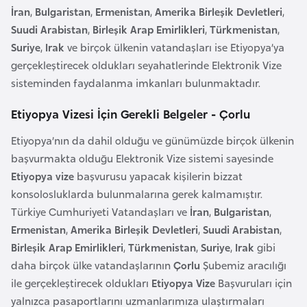
i
İran
,
Bulgaristan
,
Ermenistan
,
Amerika Birleşik Devletleri
,
n
Suudi Arabistan
,
Birleşik Arap Emirlikleri
,
Türkmenistan
,
Suriye
,
Irak
ve birçok ülkenin vatandaşları ise Etiyopya’ya
B
gerçekleştirecek oldukları seyahatlerinde Elektronik Vize
o
sisteminden faydalanma imkanları bulunmaktadır.
s
Etiyopya Vizesi İçin Gerekli Belgeler - Çorlu
n
a
Etiyopya’nın da dahil olduğu ve günümüzde birçok ülkenin
H
başvurmakta olduğu Elektronik Vize sistemi sayesinde
e
Etiyopya vize
başvurusu yapacak kişilerin bizzat
r
konsolosluklarda bulunmalarına gerek kalmamıştır.
s
Türkiye Cumhuriyeti Vatandaşları ve
İran
,
Bulgaristan
,
e
Ermenistan
,
Amerika Birleşik Devletleri
,
Suudi Arabistan
,
k
Birleşik Arap Emirlikleri
,
Türkmenistan
,
Suriye
,
Irak
gibi
daha birçok ülke vatandaşlarının
Çorlu
Şubemiz aracılığı
B
ile gerçekleştirecek oldukları
Etiyopya Vize
Başvuruları için
u
yalnızca pasaportlarını uzmanlarımıza ulaştırmaları