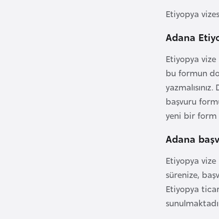
i
Etiyopya vizes
n
Adana Etiy
a
F
Etiyopya vize
a
bu formun dol
s
yazmalısınız.
o
başvuru formu
yeni bir for
Ç
a
Adana başvu
d
Etiyopya vize 
Ç
sürenize, başv
e
Etiyopya ticari
k
sunulmaktadır.
C