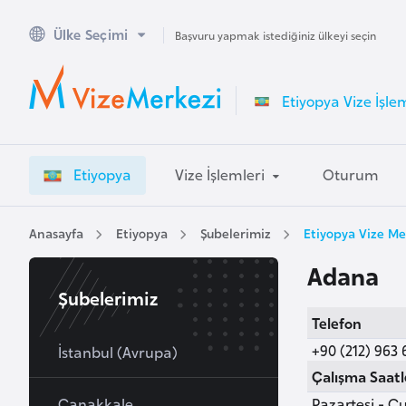
Ülke Seçimi
A
Başvuru yapmak istediğiniz ülkeyi seçin
v
u
Etiyopya Vize İşle
s
t
r
Etiyopya
Vize İşlemleri
Oturum
a
l
y
Anasayfa
Etiyopya
Şubelerimiz
Etiyopya Vize Me
a
Adana
Şubelerimiz
A
Telefon
v
+90 (212) 963 
u
İstanbul (Avrupa)
s
Çalışma Saatl
t
Çanakkale
Pazartesi - Cu