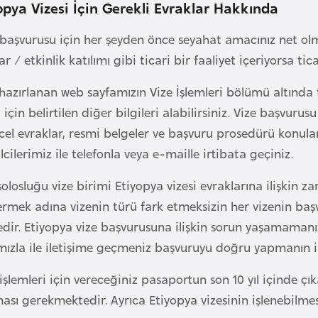
pya Vizesi İçin Gerekli Evraklar Hakkında
başvurusu için her şeyden önce seyahat amacınız net olmal
r / etkinlik katılımı gibi ticari bir faaliyet içeriyorsa ti
hazırlanan web sayfamızın Vize İşlemleri bölümü altında tic
i için belirtilen diğer bilgileri alabilirsiniz. Vize başv
el evraklar, resmi belgeler ve başvuru prosedürü konuları
cilerimiz ile telefonla veya e-maille irtibata geçiniz.
olosluğu vize birimi Etiyopya vizesi evraklarına ilişkin z
ermek adına vizenin türü fark etmeksizin her vizenin başv
dir. Etiyopya vize başvurusuna ilişkin sorun yaşamamanı
ızla ile iletişime geçmeniz başvuruyu doğru yapmanın il
işlemleri için vereceğiniz pasaportun son 10 yıl içinde çık
ması gerekmektedir. Ayrıca Etiyopya vizesinin işlenebilm