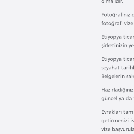
olmalıdır.
Fotoğrafınız 
B
u
fotoğrafı vize
l
Etiyopya ticar
g
şirketinizin y
a
r
Etiyopya ticar
i
seyahat tarih
s
Belgelerin sa
t
a
Hazırladığını
n
güncel ya da 
B
Evrakları ta
u
getirmenizi 
r
vize başvurul
k