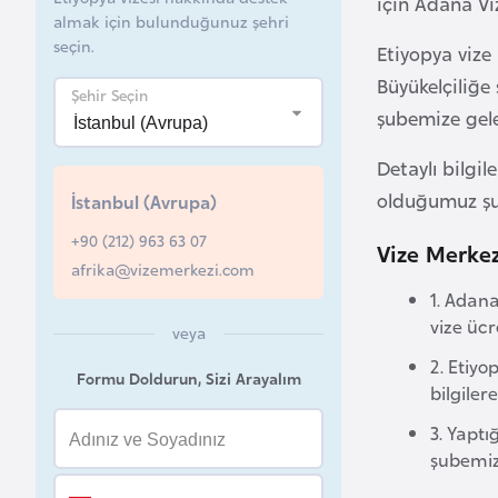
için Adana Vi
almak için bulunduğunuz şehri
B
seçin.
Etiyopya vize
e
Büyükelçiliğe
l
Şehir Seçin
şubemize geler
a
r
Detaylı bilgi
u
olduğumuz şub
İstanbul (Avrupa)
s
+90 (212) 963 63 07
Vize Merkez
afrika@vizemerkezi.com
B
1. Adana
e
vize ücr
veya
l
ç
2. Etiyo
Formu Doldurun, Sizi Arayalım
i
bilgiler
k
3. Yapt
a
şubemize