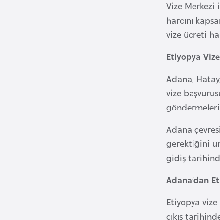
u
Vize Merkezi 
m
harcını kapsa
h
vize ücreti ha
u
r
Etiyopya Vize
i
Adana, Hatay,
y
vize başvurusu
e
t
göndermeleri 
i
Adana çevresin
gerektiğini u
C
gidiş tarihin
e
z
Adana’dan Et
a
y
Etiyopya vize 
i
çıkış tarihin