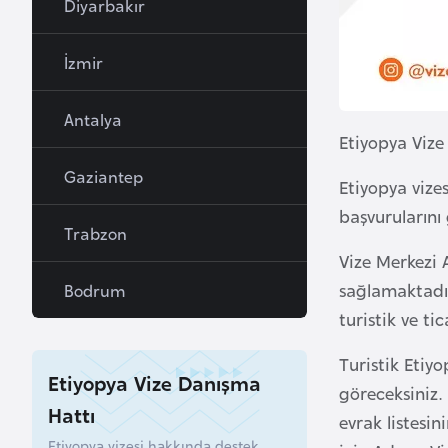
Diyarbakır
a
h
İzmir
r
e
Antalya
y
Etiyopya Vize
n
Gaziantep
Etiyopya vize
B
başvurularını 
Trabzon
a
Vize Merkezi 
n
sağlamaktadır
Bodrum
g
turistik ve ti
l
a
Turistik Etiy
d
Etiyopya Vize Danışma
göreceksiniz. 
e
Hattı
evrak listesin
ş
Etiyopya vizesi hakkında destek