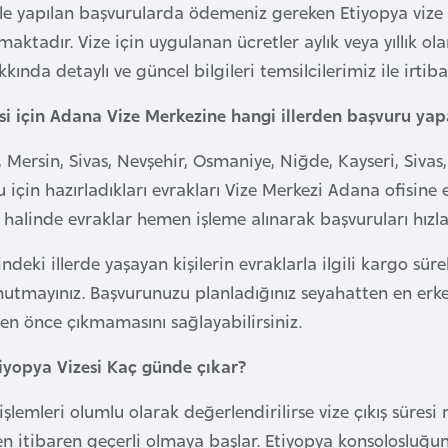
ile yapılan başvurularda ödemeniz gereken Etiyopya vize ü
maktadır. Vize için uygulanan ücretler aylık veya yıllık 
kkında detaylı ve güncel bilgileri temsilcilerimiz ile irtib
si için Adana Vize Merkezine hangi illerden başvuru yapa
 Mersin, Sivas, Nevşehir, Osmaniye, Niğde, Kayseri, Siva
 için hazırladıkları evrakları Vize Merkezi Adana ofisine
halinde evraklar hemen işleme alınarak başvuruları hızla g
deki illerde yaşayan kişilerin evraklarla ilgili kargo sür
nutmayınız. Başvurunuzu planladığınız seyahatten en erken
den önce çıkmamasını sağlayabilirsiniz.
iyopya Vizesi Kaç günde çıkar?
işlemleri olumlu olarak değerlendirilirse vize çıkış süres
den itibaren geçerli olmaya başlar. Etiyopya konsoloslu