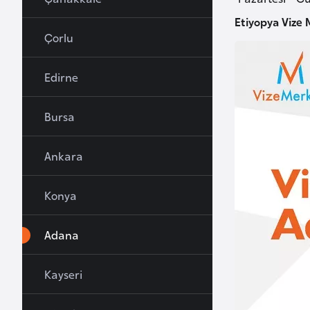
u
Etiyopya Vize 
r
Çorlu
y
a
Edirne
A
Bursa
z
e
Ankara
r
b
Konya
a
y
c
Adana
a
n
Kayseri
B