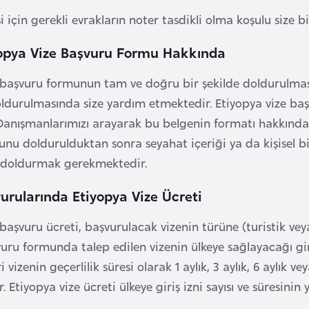
i için gerekli evrakların noter tasdikli olma koşulu size 
opya Vize Başvuru Formu Hakkında
 başvuru formunun tam ve doğru bir şekilde doldurulmas
durulmasında size yardım etmektedir. Etiyopya vize başv
 Danışmanlarımızı arayarak bu belgenin formatı hakkında
nu doldurulduktan sonra seyahat içeriği ya da kişisel b
m doldurmak gerekmektedir.
rularında Etiyopya Vize Ücreti
başvuru ücreti, başvurulacak vizenin türüne (turistik veya
uru formunda talep edilen vizenin ülkeye sağlayacağı giriş
 vizenin geçerlilik süresi olarak 1 aylık, 3 aylık, 6 aylık ve
 Etiyopya vize ücreti ülkeye giriş izni sayısı ve süresini