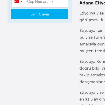
Adana Etiyo
B
e
Etiyopya vize 
Beni Arayın
n
görüşmesi, fua
i
n
Etiyopya için 
bu vize türler
B
amacıyla günc
o
müşteri temsil
s
n
Etiyopya Kons
a
doğru bilgi v
H
takip etmekte
e
danışmanlarım
r
s
Etiyopya vize 
e
en az 6 ay ol
k