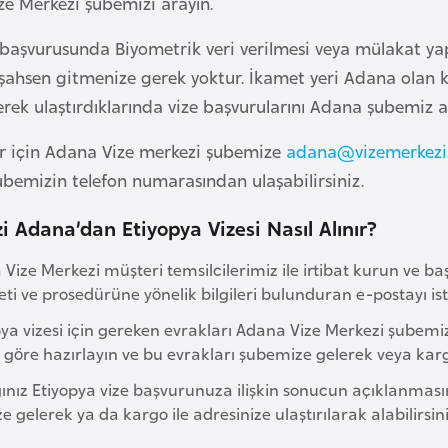
ze Merkezi şubemizi arayın.
 başvurusunda Biyometrik veri verilmesi veya mülakat y
 şahsen gitmenize gerek yoktur. İkamet yeri Adana olan k
ek ulaştırdıklarında vize başvurularını Adana şubemiz arac
ler için Adana Vize merkezi şubemize
adana@vizemerkezi
emizin telefon numarasından ulaşabilirsiniz.
i Adana’dan Etiyopya Vizesi Nasıl Alınır?
 Vize Merkezi müşteri temsilcilerimiz ile irtibat kurun ve başvu
eti ve prosedürüne yönelik bilgileri bulunduran e-postayı ist
pya vizesi için gereken evrakları Adana Vize Merkezi şubemi
e göre hazırlayın ve bu evrakları şubemize gelerek veya karg
ığınız Etiyopya vize başvurunuza ilişkin sonucun açıklanm
 gelerek ya da kargo ile adresinize ulaştırılarak alabilirsini