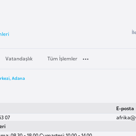
İl
mleri
Vatandaşlık
Tüm İşlemler
rkezi, Adana
E-posta
63 07
afrika@
eri
ma: 08.30 - 18.00 Cumartesi: 10.00 - 14.00