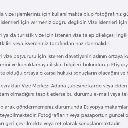
da vize işlemleriniz için kullanılmakta olup fotoğrafınız 
 işlemleri için vermeniz doğru değildir. Vize işlemleri iç
i ya da turistik vize için istenen vize talep dilekçesi İngil
etkilisi veya işvereniniz tarafından hazırlanmalıdır.
i vize başvurusu için istenen davetiyenin aslının ortaya 
lerini ve konaklamaya ilişkin bilgileri bulundurup Etiyop
hte olduğu ortaya çıkarsa hukuki sonuçların olacağını ve 
z evrakları Vize Merkezi Adana şubesine kargo veya elden 
tam olmadığını tespit ederse bu durumu e-mail veya telef
m olarak göndermemeniz durumunda Etiyopya makamların
isteyebilmektedir. Fotoğrafların veya pasaportun günce
arı geri çevrilmekte veya ret olarak sonuçlanmaktadır.