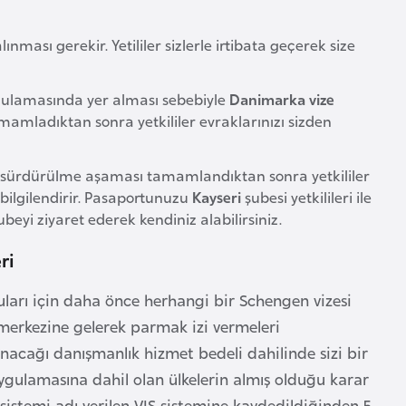
ması gerekir. Yetililer sizlerle irtibata geçerek size
ulamasında yer alması sebebiyle
Danimarka vize
amamladıktan sonra yetkililer evraklarınızı sizden
 sürdürülme aşaması tamamlandıktan sonra yetkililer
bilgilendirir. Pasaportunuzu
Kayseri
şubesi yetkilileri ile
ubeyi ziyaret ederek kendiniz alabilirsiniz.
ri
ları için daha önce herhangi bir Schengen vizesi
u merkezine gelerek parmak izi vermeleri
unacağı danışmanlık hizmet bedeli dahilinde sizi bir
uygulamasına dahil olan ülkelerin almış olduğu karar
 sistemi adı verilen VIS sistemine kaydedildiğinden 5