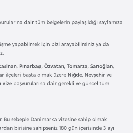
urularına dair tüm belgelerin paylaşıldığı sayfamıza
üşme yapabilmek için bizi arayabilirsiniz ya da
z.
casinan
,
Pınarbaşı
,
Özvatan
,
Tomarza
,
Sarıoğlan
,
sar
ilçeleri başta olmak üzere
Niğde
,
Nevşehir
ve
 vize
başvurularına dair gerekli ve güncel tüm
ir. Bu sebeple Danimarka vizesine sahip olmak
ardan birisine sahipseniz 180 gün içerisinde 3 ayı