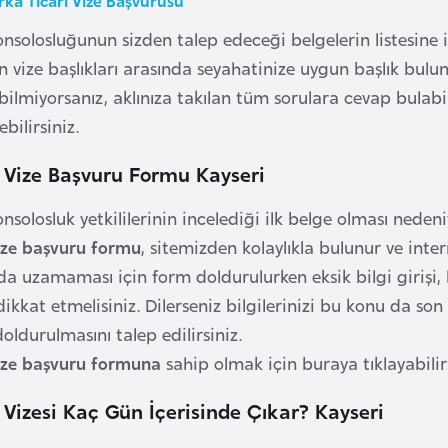
olosluğunun sizden talep edeceği belgelerin listesine ilgi
en vize başlıkları arasında seyahatinize uygun başlık bu
i bilmiyorsanız, aklınıza takılan tüm sorulara cevap bulab
bilirsiniz.
Vize Başvuru Formu Kayseri
solosluk yetkililerinin incelediği ilk belge olması neden
ze başvuru formu
, sitemizden kolaylıkla bulunur ve inte
 uzamaması için form doldurulurken eksik bilgi girişi, hat
kat etmelisiniz. Dilerseniz bilgilerinizi bu konu da son 
ldurulmasını talep edilirsiniz.
ze başvuru formuna
sahip olmak için buraya tıklayabilirs
izesi Kaç Gün İçerisinde Çıkar? Kayseri