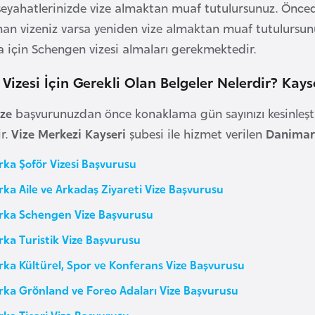
yahatlerinizde vize almaktan muaf tutulursunuz. Önced
ınan vizeniz varsa yeniden vize almaktan muaf tutulurs
 için Schengen vizesi almaları gerekmektedir.
izesi İçin Gerekli Olan Belgeler Nelerdir? Kays
ze
başvurunuzdan önce konaklama gün sayınızı kesinleşti
r.
Vize Merkezi Kayseri
şubesi ile hizmet verilen
Danimar
ka Şoför Vizesi Başvurusu
ka Aile ve Arkadaş Ziyareti Vize Başvurusu
ka Schengen Vize Başvurusu
ka Turistik Vize Başvurusu
ka Kültürel, Spor ve Konferans Vize Başvurusu
ka Grönland ve Foreo Adaları Vize Başvurusu
ka Ticari Vize Başvurusu