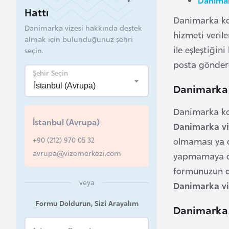
Hattı
B
Danimarka kons
Danimarka vizesi hakkında destek
e
hizmeti veril
almak için bulunduğunuz şehri
l
ile eşleştiğin
seçin.
a
posta göndere
r
Şehir Seçin
u
Danimarka 
s
Danimarka kon
İstanbul (Avrupa)
Danimarka vi
B
+90 (212) 970 05 32
e
olmaması ya da
avrupa@vizemerkezi.com
l
yapmamaya dik
ç
formunuzun do
i
veya
Danimarka vi
k
Formu Doldurun, Sizi Arayalım
a
Danimarka V