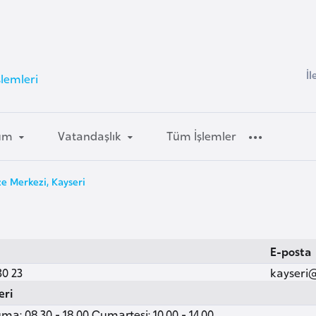
İl
lemleri
um
Vatandaşlık
Tüm İşlemler
e Merkezi, Kayseri
E-posta
30 23
kayseri
eri
ma: 08.30 - 18.00 Cumartesi: 10.00 - 14.00