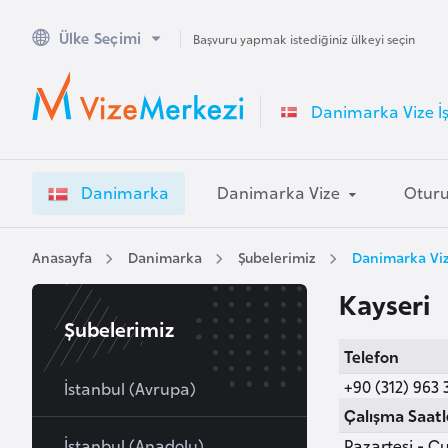
Ülke Seçimi
A
Başvuru yapmak istediğiniz ülkeyi seçin
v
u
Danimarka Vize İş
s
t
r
Danimarka
Danimarka Vize
Otur
a
l
y
Anasayfa
Danimarka
Şubelerimiz
Danimarka Viz
a
Kayseri
Şubelerimiz
A
Telefon
v
+90 (312) 963 
u
İstanbul (Avrupa)
s
Çalışma Saatl
t
İstanbul (Anadolu)
Pazartesi - Cu