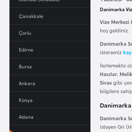
u
Danimarka Viz
r
Çanakkale
y
Vize Merkezi 
a
hoş geldiniz.
Çorlu
Danimarka Sc
A
Edirne
isterseniz
kay
z
e
İlerlemekte o
Bursa
r
Hacılar
,
Meli
b
Sivas
gibi çe
Ankara
a
bilgilere sahip
y
c
Konya
Danimarka V
a
n
Adana
Danimarka Sc
isteyen Gri (H
B