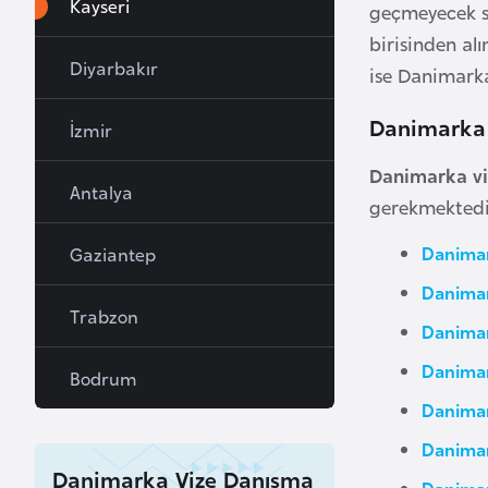
Kayseri
geçmeyecek se
a
birisinden al
h
Diyarbakır
ise Danimarka
r
e
Danimarka V
İzmir
y
n
Danimarka vi
Antalya
gerekmektedi
B
Danimar
Gaziantep
a
n
Danimar
Trabzon
g
Danimar
l
Danimar
a
Bodrum
d
Danimar
e
Danimar
ş
Danimarka Vize Danışma
Danimar