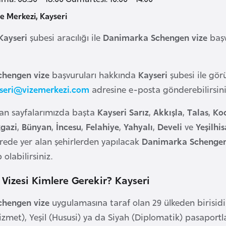
e Merkezi, Kayseri
Kayseri
şubesi aracılığı ile
Danimarka Schengen vize
başv
hengen vize
başvuruları hakkında
Kayseri
şubesi ile gör
seri@vizemerkezi.com
adresine e-posta gönderebilirsini
lan sayfalarımızda başta
Kayseri
Sarız
,
Akkışla
,
Talas
,
Ko
kgazi
,
Bünyan
,
İncesu
,
Felahiye
,
Yahyalı
,
Develi
ve
Yeşilhi
vrede yer alan şehirlerden yapılacak
Danimarka Schengen
 olabilirsiniz.
izesi Kimlere Gerekir? Kayseri
hengen vize
uygulamasına taraf olan 29 ülkeden birisid
izmet), Yeşil (Hususi) ya da Siyah (Diplomatik) pasaportl