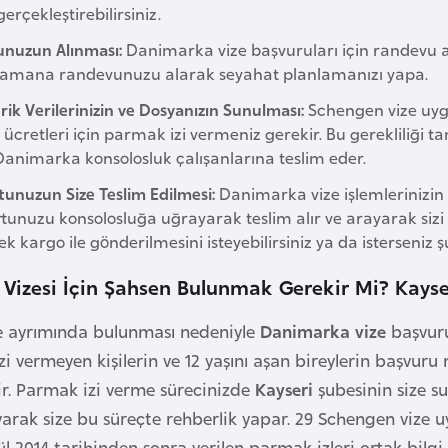
erçekleştirebilirsiniz.
nuzun Alınması:
Danimarka vize başvuruları için randevu alın
amana randevunuzu alarak seyahat planlamanızı yapa.
ik Verilerinizin ve Dosyanızın Sunulması:
Schengen vize uyg
ücretleri için parmak izi vermeniz gerekir. Bu gerekliliği t
Danimarka konsolosluk çalışanlarına teslim eder.
tunuzun Size Teslim Edilmesi:
Danimarka vize işlemlerinizin
tunuzu konsolosluğa uğrayarak teslim alır ve arayarak sizi 
k kargo ile gönderilmesini isteyebilirsiniz ya da isterseniz ş
Vizesi İçin Şahsen Bulunmak Gerekir Mi? Kayse
e ayrımında bulunması nedeniyle
Danimarka vize
başvuru
zi vermeyen kişilerin ve 12 yaşını aşan bireylerin başvur
r. Parmak izi verme sürecinizde
Kayseri
şubesinin size s
layarak size bu süreçte rehberlik yapar. 29 Schengen vize 
ül 2014 tarihinden sonra verilen parmak izleri ortak bilgi