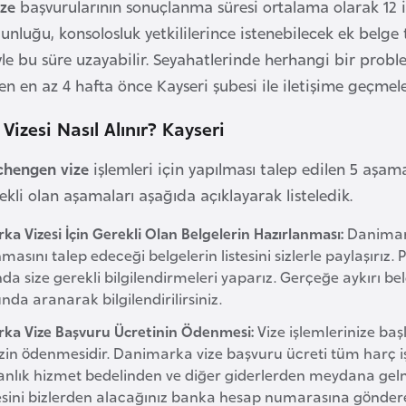
ze
başvurularının sonuçlanma süresi ortalama olarak 12 
luğu, konsolosluk yetkililerince istenebilecek ek belge t
le bu süre uzayabilir. Seyahatlerinde herhangi bir probl
en en az 4 hafta önce Kayseri şubesi ile iletişime geçmele
izesi Nasıl Alınır? Kayseri
hengen vize
işlemleri için yapılması talep edilen 5 aşam
rekli olan aşamaları aşağıda açıklayarak listeledik.
a Vizesi İçin Gerekli Olan Belgelerin Hazırlanması:
Danimark
masını talep edeceği belgelerin listesini sizlerle paylaşırız.
a size gerekli bilgilendirmeleri yaparız. Gerçeğe aykırı be
da aranarak bilgilendirilirsiniz.
ka Vize Başvuru Ücretinin Ödenmesi:
Vize işlemlerinize ba
izin ödenmesidir. Danimarka vize başvuru ücreti tüm harç i
nlık hizmet bedelinden ve diğer giderlerden meydana gel
ini bizlerden alacağınız banka hesap numarasına gönderer