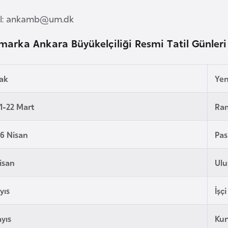
l:
ankamb@um.dk
marka Ankara Büyükelçiliği Resmi Tatil Günleri
cak
Yen
1-22 Mart
Ra
6 Nisan
Pas
isan
Ulu
yıs
İşç
yıs
Kur