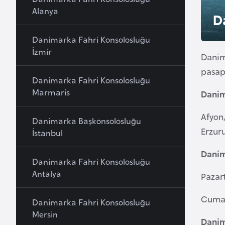
u
Alanya
D
r
y
Danimarka Fahri Konsolosluğu
a
İzmir
Danim
pasap
A
Danimarka Fahri Konsolosluğu
z
Marmaris
Danim
e
Afyon,
r
Danimarka Başkonsolosluğu
b
Erzuru
İstanbul
a
Danim
y
Danimarka Fahri Konsolosluğu
c
Antalya
Pazart
a
n
Cuma:
Danimarka Fahri Konsolosluğu
Mersin
Danim
B