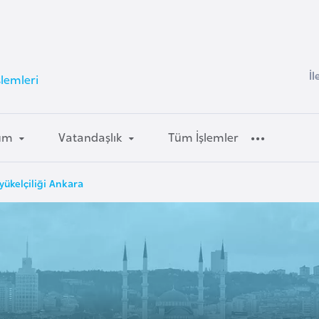
İl
lemleri
um
Vatandaşlık
Tüm İşlemler
ükelçiliği Ankara