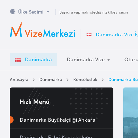
Ülke Seçimi
A
Başvuru yapmak istediğiniz ülkeyi seçin
v
u
Danimarka Vize İş
s
t
r
Danimarka
Danimarka Vize
Otur
a
l
y
Anasayfa
Danimarka
Konsolosluk
Danimarka Büy
a
Hızlı Menü
A
v
u
Danimarka Büyükelçiliği Ankara
s
t
Danimarka Fahri Konsolosluğu