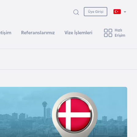
Üye Girişi
Hızlı
etişim
Referanslarımız
Vize İşlemleri
Erişim