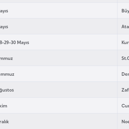
ayıs
Bü
ayıs
Ata
8-29-30 Mayıs
Ku
emmuz
St.
Temmuz
De
ğustos
Zaf
Ekim
Cu
ralık
Noe