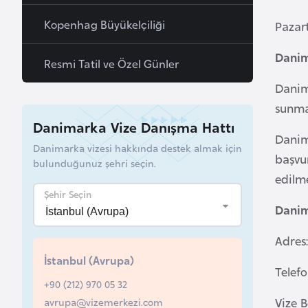
a
Kopenhag Büyükelçiliği
Pazart
h
r
Danim
Resmi Tatil ve Özel Günler
e
Danim
y
n
sunma
Danimarka Vize Danışma Hattı
Danim
B
Danimarka vizesi hakkında destek almak için
başvur
bulunduğunuz şehri seçin.
a
edilme
n
Şehir Seçin
g
Danim
l
a
Adres
d
İstanbul (Avrupa)
Telefo
e
+90 (212) 970 05 32
ş
Vize B
avrupa@vizemerkezi.com