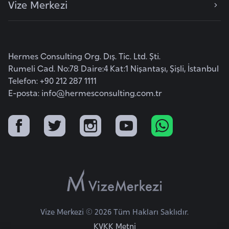
Vize Merkezi
e
y
n
Hermes Consulting Org. Dış. Tic. Ltd. Şti.
B
Rumeli Cad. No:78 Daire:4 Kat:1 Nişantaşı, Şişli, İstanbul
a
Telefon: +90 212 287 1111
n
E-posta:
info@hermesconsulting.com.tr
g
l
a
d
e
ş
B
Vize Merkezi © 2026 Tüm Hakları Saklıdır.
e
KVKK Metni
l