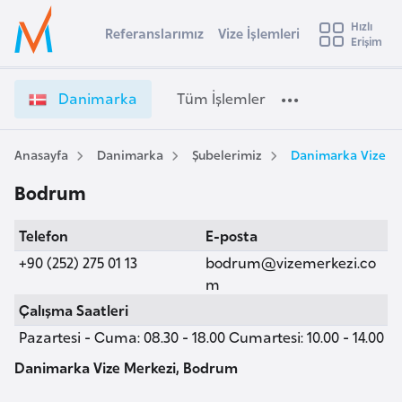
u
Hızlı
s
Referanslarımız
Vize İşlemleri
Başvuru yapmak istediğiniz ülkeyi seçin
Erişim
D
İ
Üye
t
Ülke Seçimi
a
Girişi
r
n
l
Danimarka
Tüm İşlemler
a
i
l
e
m
y
a
Anasayfa
Danimarka
Şubelerimiz
Danimarka Vize M
t
a
r
Bodrum
k
i
a
A
Telefon
E-posta
V
ş
v
i
+90 (252) 275 01 13
bodrum@vizemerkezi.co
u
i
z
m
s
e
Çalışma Saatleri
m
t
İ
Pazartesi - Cuma: 08.30 - 18.00 Cumartesi: 10.00 - 14.00
u
ş
r
l
Danimarka Vize Merkezi, Bodrum
y
e