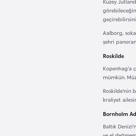
Kuzey Jutland
B
görebileceğin
e
geçirebilirsini
n
i
Aalborg, soka
n
şehri panoram
B
Roskilde
o
Kopenhag’a ço
s
mümkün. Müzed
n
a
Roskilde’nin 
H
kraliyet aile
e
r
Bornholm Ad
s
e
Baltık Denizi
k
ve el değmemiş