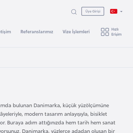
Üye Girişi
Hızlı
etişim
Referanslarımız
Vize İşlemleri
Erişim
konumda bulunan Danimarka, küçük yüzölçümüne
yeleriyle, modern tasarım anlayışıyla, bisiklet
kiyor. Buraya adım attığınızda hem tarih hem sanat
şıyorsunuz. Danimarka, yüzlerce adadan oluşan bir