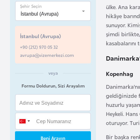
u
Şehir Seçin
ülke. Ana kar
r
hikâye barınd
y
sunuyor. Kimis
a
şimdi birlikte
İstanbul (Avrupa)
kasabalarını t
+90 (212) 970 05 32
A
avrupa@vizemerkezi.com
z
Danimarka’
e
r
Kopenhag
veya
b
Formu Doldurun, Sizi Arayalım
Danimarka’nın
a
geldiğinizde f
y
huzurlu yaşam
c
a
Heykeli. Hans
n
oturuyor. Tur
Bir başka renk
Beni Arayın
B