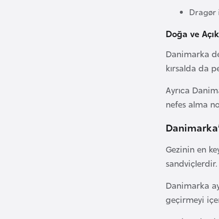
Dragør i
i
n
Doğa ve Açı
a
F
Danimarka den
a
kırsalda da 
s
o
Ayrıca Danima
nefes alma no
Ç
Danimarka’d
a
d
Gezinin en ke
sandviçlerdir.
Ç
e
Danimarka ayn
k
geçirmeyi içer
C