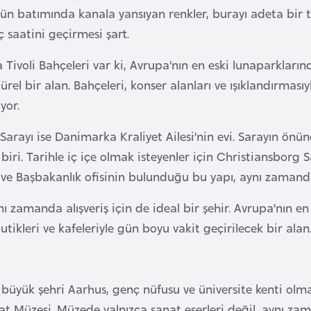
Gün batımında kanala yansıyan renkler, burayı adeta bir
 saatini geçirmesi şart.
 Tivoli Bahçeleri var ki, Avrupa’nın en eski lunaparklarınd
el bir alan. Bahçeleri, konser alanları ve ışıklandırmasıy
yor.
rayı ise Danimarka Kraliyet Ailesi’nin evi. Sarayın önünd
 biri. Tarihle iç içe olmak isteyenler için Christiansbor
e Başbakanlık ofisinin bulunduğu bu yapı, aynı zamanda 
 zamanda alışveriş için de ideal bir şehir. Avrupa’nın en
tikleri ve kafeleriyle gün boyu vakit geçirilecek bir alan
i büyük şehri Aarhus, genç nüfusu ve üniversite kenti olma
at Müzesi. Müzede yalnızca sanat eserleri değil, aynı za