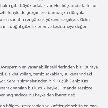
holm gibi büyük adalar var. Her köşesinde farklı bir
 şehirleriyle de gezginlere bambaşka dünyalar
modern sanatın rengârenk yüzünü sergiliyor. Gelin
erini, doğal güzelliklerini ve keşfetmeye değer
vrupa’nın en yaşanabilir şehirlerinden biri. Buraya
i. Bisiklet yolları, temiz sokakları, su kenarındaki
or. Şehrin simgelerinden biri Küçük Deniz Kızı
ınarak yapılan bu küçük heykel, limanda sessizce
penhag sadece bu heykelden ibaret değil.
n bölgesi, restoranları ve kafeleriyle şehrin en canlı