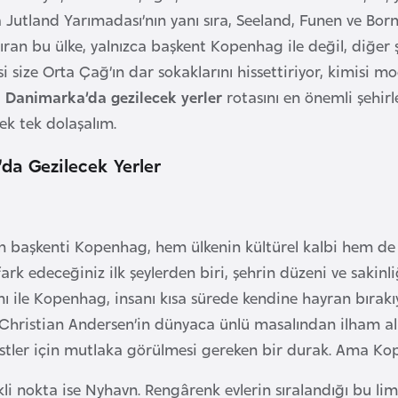
a Jutland Yarımadası’nın yanı sıra, Seeland, Funen ve Born
ıran bu ülke, yalnızca başkent Kopenhag ile değil, diğer
i size Orta Çağ’ın dar sokaklarını hissettiriyor, kimisi 
,
Danimarka’da gezilecek yerler
rotasını en önemli şehirl
ek tek dolaşalım.
da Gezilecek Yerler
 başkenti Kopenhag, hem ülkenin kültürel kalbi hem de A
ark edeceğiniz ilk şeylerden biri, şehrin düzeni ve sakinliğ
ı ile Kopenhag, insanı kısa sürede kendine hayran bırakıy
 Christian Andersen’in dünyaca ünlü masalından ilham al
istler için mutlaka görülmesi gereken bir durak. Ama Ko
li nokta ise Nyhavn. Rengârenk evlerin sıralandığı bu lima