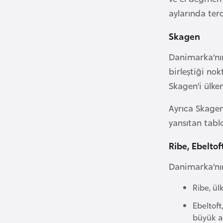
aylarında terc
B
Skagen
u
l
Danimarka’nın
g
birleştiği nok
a
Skagen’i ülken
r
i
Ayrıca Skagen
s
yansıtan tab
t
a
Ribe, Ebelto
n
Danimarka’nın
B
Ribe, ül
u
Ebeltoft
r
büyük a
k