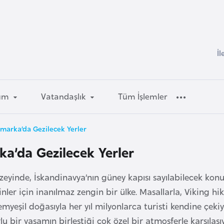
İl
um
Vatandaşlık
Tüm İşlemler
marka’da Gezilecek Yerler
a’da Gezilecek Yerler
uzeyinde, İskandinavya’nın güney kapısı sayılabilecek 
er için inanılmaz zengin bir ülke. Masallarla, Viking hikâ
 yemyeşil doğasıyla her yıl milyonlarca turisti kendine çe
u bir yaşamın birleştiği çok özel bir atmosferle karşıla