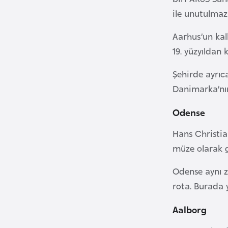
ile unutulmaz
B
e
Aarhus’un kal
l
19. yüzyıldan
a
r
Şehirde ayrıca
u
Danimarka’nın
s
Odense
B
Hans Christia
e
müze olarak ge
l
ç
Odense aynı za
i
rota. Burada 
k
a
Aalborg