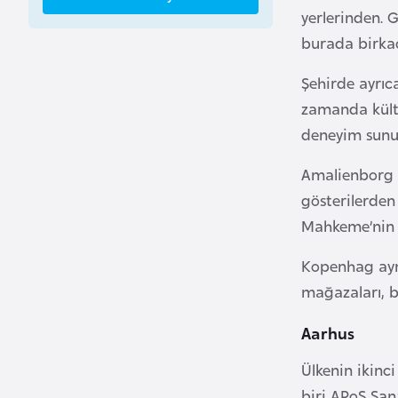
yerlerinden. 
a
burada birkaç
h
r
Şehirde ayrıca
e
zamanda kültür
y
deneyim sunu
n
Amalienborg Sa
B
gösterilerden
a
Mahkeme’nin v
n
g
Kopenhag aynı
l
mağazaları, bu
a
d
Aarhus
e
Ülkenin ikinc
ş
biri ARoS San