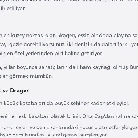
ih ediliyor.
 en kuzey noktası olan Skagen, eşsiz bir doğa olayına sah
tayı gözle görebiliyorsunuz. İki denizin dalgaları farklı 
in en özel yerlerinden biri haline getiriyor.
, yıllar boyunca sanatçıların da ilham kaynağı olmuş. Bura
lolar görmek mümkün.
ft ve Dragør
 küçük kasabaları da büyük şehirler kadar etkileyici.
kenin en eski kasabası olarak bilinir. Orta Çağ’dan kalma s
, renkli evleri ve deniz kenarındaki huzurlu atmosferiyle g
hşap gemilerinden Jylland gemisi sergileniyor.