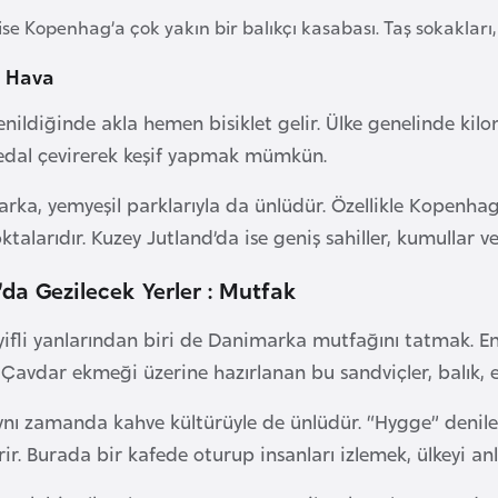
se Kopenhag’a çok yakın bir balıkçı kasabası. Taş sokakları, s
k Hava
ildiğinde akla hemen bisiklet gelir. Ülke genelinde kilom
pedal çevirerek keşif yapmak mümkün.
rka, yemyeşil parklarıyla da ünlüdür. Özellikle Kopenhag’
ktalarıdır. Kuzey Jutland’da ise geniş sahiller, kumullar
a Gezilecek Yerler : Mutfak
yifli yanlarından biri de Danimarka mutfağını tatmak. E
 Çavdar ekmeği üzerine hazırlanan bu sandviçler, balık, et
ı zamanda kahve kültürüyle de ünlüdür. “Hygge” denilen 
ir. Burada bir kafede oturup insanları izlemek, ülkeyi an