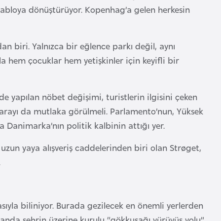
 tabloya dönüştürüyor. Kopenhag’a gelen herkesin
an biri. Yalnızca bir eğlence parkı değil, aynı
la hem çocuklar hem yetişkinler için keyifli bir
e yapılan nöbet değişimi, turistlerin ilgisini çeken
g Sarayı da mutlaka görülmeli. Parlamento’nun, Yüksek
Danimarka’nın politik kalbinin attığı yer.
 uzun yaya alışveriş caddelerinden biri olan Strøget,
.
sıyla biliniyor. Burada gezilecek en önemli yerlerden
manda şehrin üzerine kurulu “gökkuşağı yürüyüş yolu”