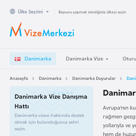
Ülke Seçimi
A
Başvuru yapmak istediğiniz ülkeyi seçin
v
u
s
t
r
Danimarka
Danimarka Vize
Otur
a
l
y
Anasayfa
Danimarka
Danimarka Duyurular
Dani
a
Danimark
Danimarka Vize Danışma
A
Hattı
Avrupa’nın k
v
Danimarka vizesi hakkında destek
rağmen gezginl
u
almak için bulunduğunuz şehri
yollarıyla ve
s
seçin.
t
hem de huzurl