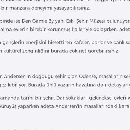
 bir manzara deneyimi yaşayabilirsiniz.
binde ise Den Gamle By yani Eski Şehir Müzesi bulunuyor.
 kalma evlerin birebir korunmuş halleriyle dolaşırken, ad
 gençlerin enerjisini hissettiren kafeler, barlar ve canlı so
 kültürel zenginliğini burada çok net görebilirsiniz.
n Andersen’in doğduğu şehir olan Odense, masalların şehr
zilebiliyor. Burada ünlü yazarın hayatına dair detaylar ve
manda tarihi bir şehir. Dar sokakları, geleneksel evleri ve
yürüyüş yaparken adeta Andersen’in masallarındaki karakt