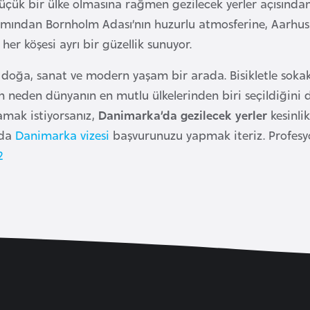
çük bir ülke olmasına rağmen gezilecek yerler açısında
amından Bornholm Adası’nın huzurlu atmosferine, Aarhus
her köşesi ayrı bir güzellik sunuyor.
 doğa, sanat ve modern yaşam bir arada. Bisikletle sokakl
 neden dünyanın en mutlu ülkelerinden biri seçildiğini da
mak istiyorsanız,
Danimarka’da gezilecek yerler
kesinlik
zda
Danimarka vizesi
başvurunuzu yapmak iteriz. Profesyo
2