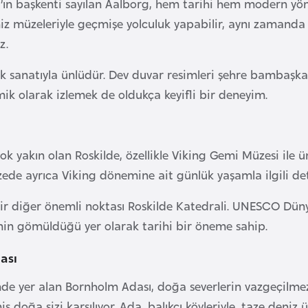
’ın başkenti sayılan Aalborg, hem tarihi hem modern yön
iz müzeleriyle geçmişe yolculuk yapabilir, aynı zamanda 
z.
k sanatıyla ünlüdür. Dev duvar resimleri şehre bambaşka 
ik olarak izlemek de oldukça keyifli bir deneyim.
k yakın olan Roskilde, özellikle Viking Gemi Müzesi ile 
e ayrıca Viking dönemine ait günlük yaşamla ilgili deta
bir diğer önemli noktası Roskilde Katedrali. UNESCO Dün
sinin gömüldüğü yer olarak tarihi bir öneme sahip.
ası
’nde yer alan Bornholm Adası, doğa severlerin vazgeçilmez
 doğa sizi karşılıyor. Ada, balıkçı köyleriyle, taze deniz ü