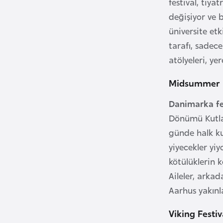
festival, tiy
değişiyor ve 
B
e
üniversite etk
l
tarafı, sadece
a
atölyeleri, ye
r
u
Midsummer 
s
Danimarka fes
Dönümü Kutlam
B
günde halk kum
e
yiyecekler yiy
l
kötülüklerin 
ç
Aileler, arkad
i
k
Aarhus yakınl
a
Viking Festiv