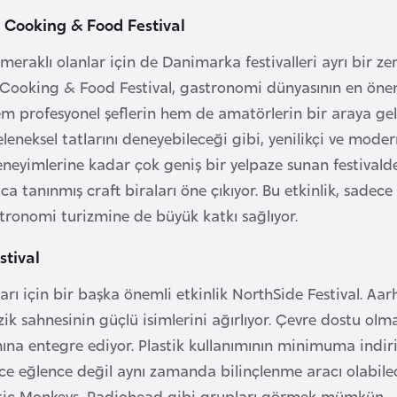
Cooking & Food Festival
eraklı olanlar için de Danimarka festivalleri ayrı bir z
oking & Food Festival, gastronomi dünyasının en önemli
hem profesyonel şeflerin hem de amatörlerin bir araya ge
leneksel tatlarını deneyebileceği gibi, yenilikçi ve mode
eneyimlerine kadar çok geniş bir yelpaze sunan festivald
ca tanınmış craft biraları öne çıkıyor. Bu etkinlik, sade
ronomi turizmine de büyük katkı sağlıyor.
stival
rı için bir başka önemli etkinlik NorthSide Festival. Aarh
ik sahnesinin güçlü isimlerini ağırlıyor. Çevre dostu olmas
mına entegre ediyor. Plastik kullanımının minimuma indiri
e eğlence değil aynı zamanda bilinçlenme aracı olabile
ctic Monkeys, Radiohead gibi grupları görmek mümkün.