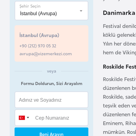
u
Şehir Seçin
Danimarka F
r
y
Festival deni
a
köklü gelenekl
İstanbul (Avrupa)
Yılın her dön
+90 (212) 970 05 32
A
hem de Viking 
avrupa@vizemerkezi.com
z
e
Roskilde Fest
r
veya
b
Roskilde Festi
Formu Doldurun, Sizi Arayalım
a
düzenlenen bu
y
Roskilde, sad
c
teşvik eden v
a
düzenlenen fe
n
Eminem, Rihan
mümkün. Roski
Beni Arayın
B