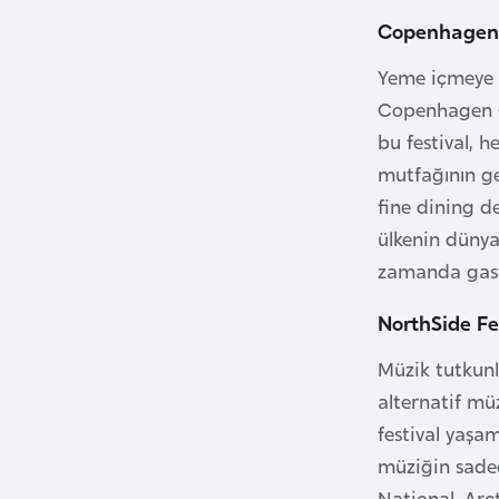
Copenhagen 
B
Yeme içmeye m
u
Copenhagen Co
l
bu festival, 
g
a
mutfağının ge
r
fine dining d
i
ülkenin dünya
s
zamanda gast
t
a
NorthSide Fe
n
Müzik tutkunla
alternatif müz
B
festival yaşa
u
müziğin sadec
r
National, Ar
k