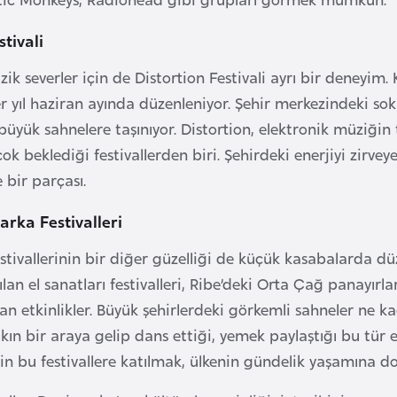
stivali
ik severler için de Distortion Festivali ayrı bir deneyim.
er yıl haziran ayında düzenleniyor. Şehir merkezindeki so
büyük sahnelere taşınıyor. Distortion, elektronik müziğin
ok beklediği festivallerden biri. Şehirdeki enerjiyi zirv
 bir parçası.
rka Festivalleri
tivallerinin bir diğer güzelliği de küçük kasabalarda dü
lan el sanatları festivalleri, Ribe’deki Orta Çağ panayırl
an etkinlikler. Büyük şehirlerdeki görkemli sahneler ne k
kın bir araya gelip dans ettiği, yemek paylaştığı bu tür 
için bu festivallere katılmak, ülkenin gündelik yaşamına 