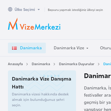
Ülke Seçimi
A
Başvuru yapmak istediğiniz ülkeyi seçin
v
u
s
t
r
Danimarka
Danimarka Vize
Otur
a
l
y
Anasayfa
Danimarka
Danimarka Duyurular
Dani
a
Danimark
Danimarka Vize Danışma
A
Hattı
Danimarka, İsk
v
Danimarka vizesi hakkında destek
festivaller ar
u
almak için bulunduğunuz şehri
geçmiş bir ya
s
seçin.
t
yansıtıyor he