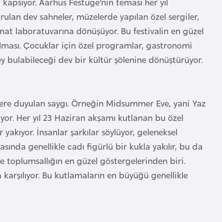
 kapsıyor. Aarhus Festuge’nin teması her yıl
rulan dev sahneler, müzelerde yapılan özel sergiler,
sanat laboratuvarına dönüşüyor. Bu festivalin en güzel
atılması. Çocuklar için özel programlar, gastronomi
şey bulabileceği dev bir kültür şölenine dönüştürüyor.
klere duyulan saygı. Örneğin Midsummer Eve, yani Yaz
or. Her yıl 23 Haziran akşamı kutlanan bu özel
yakıyor. İnsanlar şarkılar söylüyor, geleneksel
ında genellikle cadı figürlü bir kukla yakılır, bu da
toplumsallığın en güzel göstergelerinden biri.
a karşılıyor. Bu kutlamaların en büyüğü genellikle