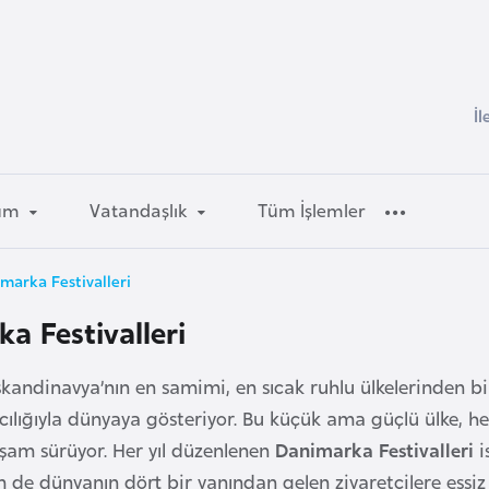
İl
um
Vatandaşlık
Tüm İşlemler
marka Festivalleri
a Festivalleri
andinavya’nın en samimi, en sıcak ruhlu ülkelerinden biri o
acılığıyla dünyaya gösteriyor. Bu küçük ama güçlü ülke, he
şam sürüyor. Her yıl düzenlenen
Danimarka Festivalleri
i
m de dünyanın dört bir yanından gelen ziyaretçilere eşsiz