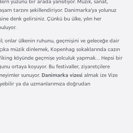
dern yüzünü bir arada yansıtıyor. Müzik, sanat,
aşam tarzını şekillendiriyor. Danimarka’ya yolunuz
ne denk gelirsiniz. Çünkü bu ülke, yılın her
uluyor.
l; onlar ülkenin ruhunu, geçmişini ve geleceğe dair
 çıka müzik dinlemek, Kopenhag sokaklarında cazın
ir Viking köyünde geçmişe yolculuk yapmak… Hepsi bir
nu ortaya koyuyor. Bu festivaller, ziyaretçilere
eneyimler sunuyor.
Danimarka vizesi
almak ize Vize
leyebilir ya da uzmanlarımıza doğrudan