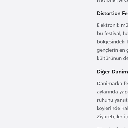
i
Distortion Fe
n
a
Elektronik müz
F
bu festival, h
a
bölgesindeki 
s
gençlerin en ç
o
kültürünün de
Ç
Diğer Danima
a
Danimarka fes
d
aylarında yapı
ruhunu yansıt
Ç
e
köylerinde hal
k
Ziyaretçiler 
C