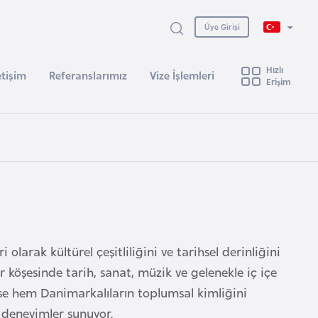
Üye Girişi
Hızlı
etişim
Referanslarımız
Vize İşlemleri
Erişim
larak kültürel çeşitliliğini ve tarihsel derinliğini
r köşesinde tarih, sanat, müzik ve gelenekle iç içe
se hem Danimarkalıların toplumsal kimliğini
 deneyimler sunuyor.