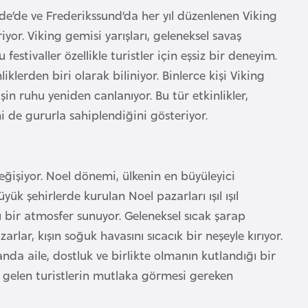
kilde’de ve Frederikssund’da her yıl düzenlenen Viking
iyor. Viking gemisi yarışları, geleneksel savaş
festivaller özellikle turistler için eşsiz bir deneyim.
klerden biri olarak biliniyor. Binlerce kişi Viking
şin ruhu yeniden canlanıyor. Bu tür etkinlikler,
 de gururla sahiplendiğini gösteriyor.
ğişiyor. Noel dönemi, ülkenin en büyüleyici
k şehirlerde kurulan Noel pazarları ışıl ışıl
sı bir atmosfer sunuyor. Geleneksel sıcak şarap
arlar, kışın soğuk havasını sıcacık bir neşeyle kırıyor.
da aile, dostluk ve birlikte olmanın kutlandığı bir
re gelen turistlerin mutlaka görmesi gereken