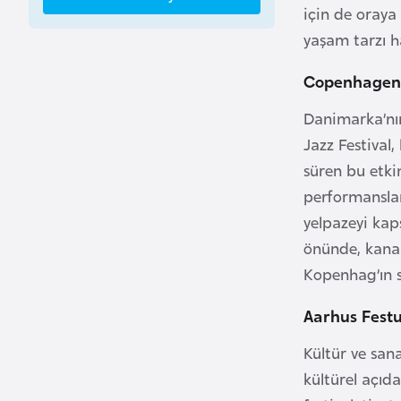
için de oraya 
a
yaşam tarzı ha
h
r
Copenhagen 
e
y
Danimarka’nın
n
Jazz Festival
süren bu etki
B
performanslar
a
yelpazeyi kaps
n
önünde, kanall
g
Kopenhag’ın s
l
a
Aarhus Fest
d
Kültür ve san
e
kültürel açıda
ş