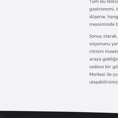
Tüm bu festiv
u
gastronomi, t
m
h
düşerse, hang
u
mevsiminde bi
r
Sonuç olarak
i
y
vizyonunu yan
e
ritmini hisse
t
araya geldiği
i
sadece bir gö
Merkezi ile ç
C
ulaşabilirsini
e
z
a
y
i