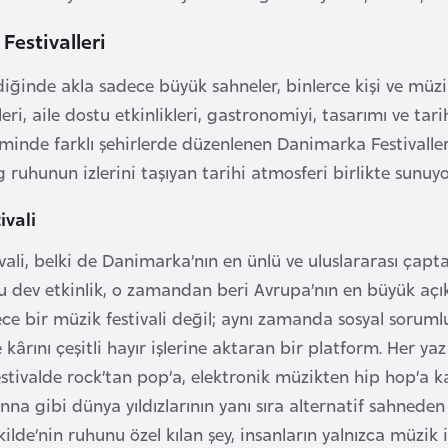
estivalleri
ldiğinde akla sadece büyük sahneler, binlerce kişi ve mü
eri, aile dostu etkinlikleri, gastronomiyi, tasarımı ve tari
eminde farklı şehirlerde düzenlenen Danimarka Festivall
ruhunun izlerini taşıyan tarihi atmosferi birlikte sunuyo
ivali
vali, belki de Danimarka’nın en ünlü ve uluslararası çapta 
 dev etkinlik, o zamandan beri Avrupa’nın en büyük açık 
ece bir müzik festivali değil; aynı zamanda sosyal sorumlu
e kârını çeşitli hayır işlerine aktaran bir platform. Her
stivalde rock’tan pop’a, elektronik müzikten hip hop’a kad
na gibi dünya yıldızlarının yanı sıra alternatif sahned
lde’nin ruhunu özel kılan şey, insanların yalnızca müzik