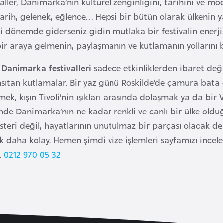
aller, Danimarka’nın kültürel zenginliğini, tarihini ve mo
arih, gelenek, eğlence… Hepsi bir bütün olarak ülkenin y
i dönemde giderseniz gidin mutlaka bir festivalin enerjisi
r araya gelmenin, paylaşmanın ve kutlamanın yollarını b
,
Danimarka festivalleri
sadece etkinliklerden ibaret deği
sıtan kutlamalar. Bir yaz günü Roskilde’de çamura bata
tmek, kışın Tivoli’nin ışıkları arasında dolaşmak ya da b
nde Danimarka’nın ne kadar renkli ve canlı bir ülke olduğu
steri değil, hayatlarının unutulmaz bir parçası olacak d
ok daha kolay. Hemen şimdi vize işlemleri sayfamızı ince
z.
0212 970 05 32