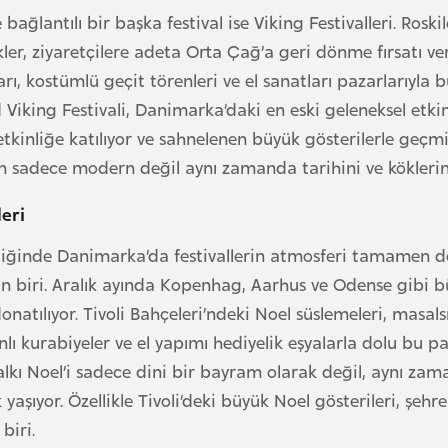
e bağlantılı bir başka festival ise Viking Festivalleri. Ros
kler, ziyaretçilere adeta Orta Çağ’a geri dönme fırsatı ver
ı, kostümlü geçit törenleri ve el sanatları pazarlarıyla bu 
Viking Festivali, Danimarka’daki en eski geleneksel etkinli
 etkinliğe katılıyor ve sahnelenen büyük gösterilerle geçmi
 sadece modern değil aynı zamanda tarihini ve köklerini
leri
ldiğinde Danimarka’da festivallerin atmosferi tamamen de
 biri. Aralık ayında Kopenhag, Aarhus ve Odense gibi büyü
onatılıyor. Tivoli Bahçeleri’ndeki Noel süslemeleri, masal
nlı kurabiyeler ve el yapımı hediyelik eşyalarla dolu bu paz
kı Noel’i sadece dini bir bayram olarak değil, aynı zaman
yaşıyor. Özellikle Tivoli’deki büyük Noel gösterileri, şeh
biri.