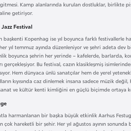
gitmesi. Kamp alanlarında kurulan dostluklar, birlikte pişi
line getiriyor.
Jazz Festival
 başkenti Kopenhag ise yıl boyunca farklı festivallerle 
, her yıl temmuz ayında düzenleniyor ve şehri adeta dev bi
nlik boyunca şehrin her yerinde – kafelerde, barlarda, ko
ı gerçekleşiyor. Bu festival, cazın klasikleşmiş isimleri
ıyor. Hem dünyaca ünlü sanatçılar hem de yerel yetenekler
arın kıyısında caz dinlemek insana sadece müzik değil, hay
anat ve kültür kenti kimliğini en güçlü biçimde ortaya k
uge
atla harmanlanan bir başka büyük etkinlik Aarhus Festug
n çok hareketli bir şehir. Her yıl ağustos ayının sonunda