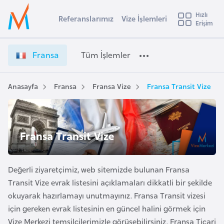
u
Hızlı
s
Referanslarımız
Vize İşlemleri
Başvuru yapmak istediğiniz ülkeyi seçin
Erişim
F
İ
Üye
t
Ülke Seçimi
r
Girişi
r
a
l
Fransa
Tüm İşlemler
a
n
l
e
s
y
a
Anasayfa
Fransa
Fransa Vize
Fransa Transit Vize
t
a
V
i
i
z
A
e
ş
Fransa Transit Vize
v
İ
u
i
ş
s
l
Değerli ziyaretçimiz, web sitemizde bulunan Fransa
m
t
e
Transit Vize evrak listesini açıklamaları dikkatli bir şekilde
u
m
okuyarak hazırlamayı unutmayınız. Fransa Transit vizesi
r
l
için gereken evrak listesinin en güncel halini görmek için
y
e
Vize Merkezi temsilcilerimizle görüşebilirsiniz. Fransa Ticari