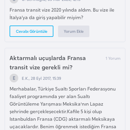
d
Fransa transit vize 2020 yılında aldım. Bu vize ile
a
İtalya’ya da giriş yapabilir miyim?
n
Yorum Ekle
Cevabı Görüntüle
G
u
y
Aktarmalı uçuşlarda Fransa
a
transit vize gerekli mi?
n
a
E.K., 28 Eyl 2017, 15:39
Merhabalar, Türkiye Sualtı Sporları Federasyonu
H
faaliyet programında yer alan Sualtı
i
Görüntüleme Yarışması Meksika'nın Lapaz
n
şehrinde gerçekleşecektir.Kafile 5 kişi olup
d
Istanbuldan Fransa (CDG) aktarmalı Meksikaya
i
uçacaklardır. Benim öğrenmek istediğim Fransa