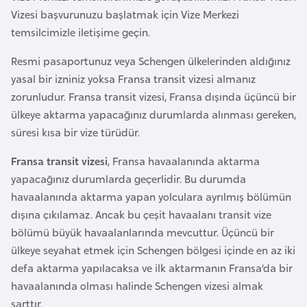
a
r
Vizesi başvurunuzu başlatmak için Vize Merkezi
i
temsilcimizle iletişime geçin.
A
Resmi pasaportunuz veya Schengen ülkelerinden aldığınız
z
yasal bir izniniz yoksa Fransa transit vizesi almanız
e
zorunludur. Fransa transit vizesi, Fransa dışında üçüncü bir
r
ülkeye aktarma yapacağınız durumlarda alınması gereken,
b
süresi kısa bir vize türüdür.
a
y
Fransa transit vizesi
, Fransa havaalanında aktarma
c
yapacağınız durumlarda geçerlidir. Bu durumda
a
havaalanında aktarma yapan yolculara ayrılmış bölümün
n
dışına çıkılamaz. Ancak bu çeşit havaalanı transit vize
bölümü büyük havaalanlarında mevcuttur. Üçüncü bir
B
ülkeye seyahat etmek için Schengen bölgesi içinde en az iki
a
defa aktarma yapılacaksa ve ilk aktarmanın Fransa’da bir
h
havaalanında olması halinde Schengen vizesi almak
r
şarttır.