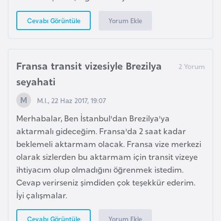
H
o
Yorum Ekle
Cevabı Görüntüle
l
l
a
Fransa transit vizesiyle Brezilya
n
seyahati
d
a
M.I., 22 Haz 2017, 19:07
Merhabalar, Ben İstanbul'dan Brezilya'ya
İ
aktarmalı gideceğim. Fransa'da 2 saat kadar
n
beklemeli aktarmam olacak. Fransa vize merkezi
g
olarak sizlerden bu aktarmam için transit vizeye
i
ihtiyacım olup olmadığını öğrenmek istedim.
l
Cevap verirseniz şimdiden çok teşekkür ederim.
t
İyi çalışmalar.
e
r
Yorum Ekle
Cevabı Görüntüle