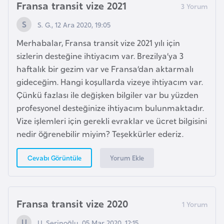
Fransa transit vize 2021
G
ü
S. G., 12 Ara 2020, 19:05
n
Merhabalar, Fransa transit vize 2021 yılı için
e
sizlerin desteğine ihtiyacım var. Brezilya’ya 3
y
haftalık bir gezim var ve Fransa’dan aktarmalı
K
gideceğim. Hangi koşullarda vizeye ihtiyacım var.
o
Çünkü fazlası ile değişken bilgiler var bu yüzden
r
profesyonel desteğinize ihtiyacım bulunmaktadır.
e
Vize işlemleri için gerekli evraklar ve ücret bilgisini
nedir öğrenebilir miyim? Teşekkürler ederiz.
G
ü
Yorum Ekle
Cevabı Görüntüle
n
e
y
Fransa transit vize 2020
S
u
U. Serinoğlu, 05 Mar 2020, 12:15