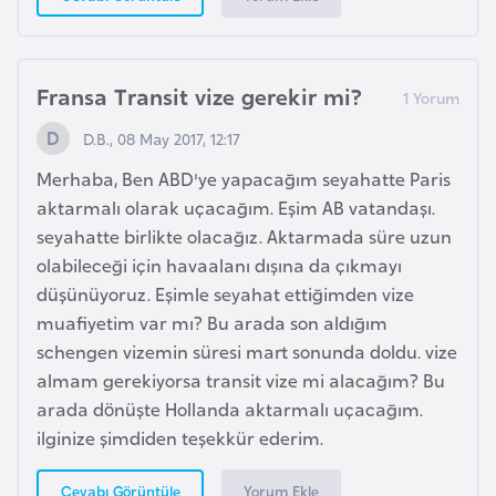
e
I
Fransa Transit vize gerekir mi?
r
a
D.B., 08 May 2017, 12:17
k
Merhaba, Ben ABD'ye yapacağım seyahatte Paris
aktarmalı olarak uçacağım. Eşim AB vatandaşı.
İ
seyahatte birlikte olacağız. Aktarmada süre uzun
r
olabileceği için havaalanı dışına da çıkmayı
l
düşünüyoruz. Eşimle seyahat ettiğimden vize
a
muafiyetim var mı? Bu arada son aldığım
n
schengen vizemin süresi mart sonunda doldu. vize
d
almam gerekiyorsa transit vize mi alacağım? Bu
a
arada dönüşte Hollanda aktarmalı uçacağım.
ilginize şimdiden teşekkür ederim.
İ
Yorum Ekle
Cevabı Görüntüle
s