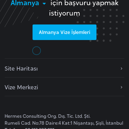
Almanya
için başvuru yapmak
istiyorum
K
a
m
Almanya
Vize İşlemleri
e
r
u
n
Site Haritası
K
a
Vize Merkezi
n
a
d
a
Hermes Consulting Org. Dış. Tic. Ltd. Şti.
Rumeli Cad. No:78 Daire:4 Kat:1 Nişantaşı, Şişli, İstanbul