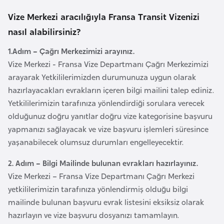
o
Vize Merkezi aracılığıyla Fransa Transit Vizenizi
nasıl alabilirsiniz?
B
u
1.Adım – Çağrı Merkezimizi arayınız.
l
Vize Merkezi - Fransa Vize Departmanı Çağrı Merkezimizi
g
arayarak Yetkililerimizden durumunuza uygun olarak
a
hazırlayacakları evrakların içeren bilgi mailini talep ediniz.
r
Yetkililerimizin tarafınıza yönlendirdiği sorulara verecek
i
olduğunuz doğru yanıtlar doğru vize kategorisine başvuru
s
yapmanızı sağlayacak ve vize başvuru işlemleri süresince
t
yaşanabilecek olumsuz durumları engelleyecektir.
a
2. Adım – Bilgi Mailinde bulunan evrakları hazırlayınız.
n
Vize Merkezi – Fransa Vize Departmanı Çağrı Merkezi
yetkililerimizin tarafınıza yönlendirmiş olduğu bilgi
E
mailinde bulunan başvuru evrak listesini eksiksiz olarak
r
hazırlayın ve vize başvuru dosyanızı tamamlayın.
m