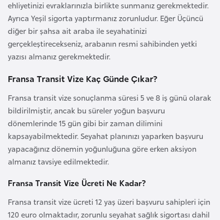
i
ehliyetinizi evraklarınızla birlikte sunmanız gerekmektedir.
n
Ayrıca Yeşil sigorta yaptırmanız zorunludur. Eğer Üçüncü
diğer bir şahsa ait araba ile seyahatinizi
gerçekleştirecekseniz, arabanın resmi sahibinden yetki
B
yazısı almanız gerekmektedir.
o
s
Fransa Transit Vize Kaç Günde Çıkar?
n
a
Fransa transit vize sonuçlanma süresi 5 ve 8 iş günü olarak
H
bildirilmiştir, ancak bu süreler yoğun başvuru
e
dönemlerinde 15 gün gibi bir zaman dilimini
r
kapsayabilmektedir. Seyahat planınızı yaparken başvuru
s
yapacağınız dönemin yoğunluğuna göre erken aksiyon
e
almanız tavsiye edilmektedir.
k
Fransa Transit Vize Ücreti Ne Kadar?
B
Fransa transit vize ücreti 12 yaş üzeri başvuru sahipleri için
u
120 euro olmaktadır, zorunlu seyahat sağlık sigortası dahil