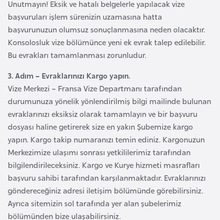
Unutmayın! Eksik ve hatalı belgelerle yapılacak vize
e
başvuruları işlem sürenizin uzamasına hatta
n
başvurunuzun olumsuz sonuçlanmasına neden olacaktır.
i
Konsolosluk vize bölümünce yeni ek evrak talep edilebilir.
s
Bu evrakları tamamlanması zorunludur.
t
a
3. Adım – Evraklarınızı Kargo yapın.
n
Vize Merkezi – Fransa Vize Departmanı tarafından
durumunuza yönelik yönlendirilmiş bilgi mailinde bulunan
evraklarınızı eksiksiz olarak tamamlayın ve bir başvuru
E
dosyası haline getirerek size en yakın Şubemize kargo
s
yapın. Kargo takip numaranızı temin ediniz. Kargonuzun
t
Merkezimize ulaşımı sonrası yetkililerimiz tarafından
o
bilgilendirileceksiniz. Kargo ve Kurye hizmeti masrafları
n
başvuru sahibi tarafından karşılanmaktadır. Evraklarınızı
y
göndereceğiniz adresi iletişim bölümünde görebilirsiniz.
a
Ayrıca sitemizin sol tarafında yer alan şubelerimiz
bölümünden bize ulaşabilirsiniz.