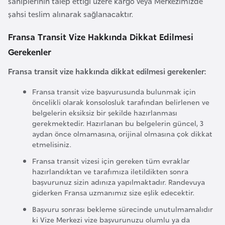
sahiplerinin talep ettiği üzere kargo veya Merkezimizde
F
şahsi teslim alınarak sağlanacaktır.
r
a
Fransa Transit Vize Hakkında Dikkat Edilmesi
n
Gerekenler
s
Fransa transit vize hakkında dikkat edilmesi gerekenler:
a
Fransa transit vize başvurusunda bulunmak için
G
öncelikli olarak konsolosluk tarafından belirlenen ve
belgelerin eksiksiz bir şekilde hazırlanması
a
gerekmektedir. Hazırlanan bu belgelerin güncel, 3
b
aydan önce olmamasına, orijinal olmasına çok dikkat
o
etmelisiniz.
n
Fransa transit vizesi için gereken tüm evraklar
hazırlandıktan ve tarafımıza iletildikten sonra
başvurunuz sizin adınıza yapılmaktadır. Randevuya
G
giderken Fransa uzmanımız size eşlik edecektir.
a
m
Başvuru sonrası bekleme sürecinde unutulmamalıdır
ki Vize Merkezi vize başvurunuzu olumlu ya da
b