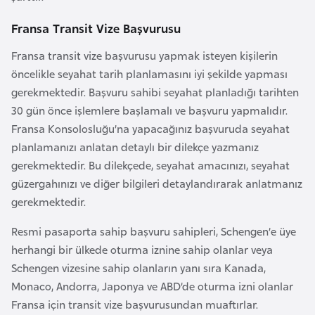
e
Fransa Transit Vize Başvurusu
y
n
Fransa transit vize başvurusu yapmak isteyen kişilerin
öncelikle seyahat tarih planlamasını iyi şekilde yapması
B
gerekmektedir. Başvuru sahibi seyahat planladığı tarihten
a
30 gün önce işlemlere başlamalı ve başvuru yapmalıdır.
n
Fransa Konsolosluğu’na yapacağınız başvuruda seyahat
g
planlamanızı anlatan detaylı bir dilekçe yazmanız
l
gerekmektedir. Bu dilekçede, seyahat amacınızı, seyahat
a
güzergahınızı ve diğer bilgileri detaylandırarak anlatmanız
d
gerekmektedir.
e
Resmi pasaporta sahip başvuru sahipleri, Schengen’e üye
ş
herhangi bir ülkede oturma iznine sahip olanlar veya
Schengen vizesine sahip olanların yanı sıra Kanada,
B
Monaco, Andorra, Japonya ve ABD’de oturma izni olanlar
e
Fransa için transit vize başvurusundan muaftırlar.
l