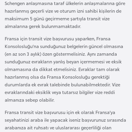
Schengen anlaşmasına taraf ülkelerin anlaşmalarına göre
a
hazırlanmış geçerli vize ve oturum izni sahibi kişilerin de
r
maksimum 5 günü geçirmeme şartıyla transit vize
u
almalarına gerek bulunmamaktadır.
s
Fransa için transit vize başvurusu yaparken, Fransa
Konsolosluğu’na sunduğunuz belgelerin güncel olmasına
B
(en az son 3 aylık) özen göstermelisiniz. Aynı zamanda
e
sunduğunuz evrakların yanlış beyan içermemesi ve eksik
l
olmamasına da dikkat etmelisiniz. Evraklar tam olarak
ç
hazırlanmış olsa da Fransa Konsolosluğu gerektiği
i
durumlarda ek evrak talebinde bulunabilmektedir. Vize
k
evraklarındaki eksiklik veya tutarsız bilgiler vize reddi
a
almanıza sebep olabilir.
B
Fransa transit vize başvurusu için ek olarak Fransa’ya
e
seyahatinizi araba ile yapacak iseniz başvurunuz sırasında
n
arabanıza ait ruhsatı ve uluslararası geçerliliği olan