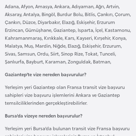
Adana, Afyon, Amasya, Ankara, Adıyaman, Ağrı, Artvin,
r
Aksaray, Antalya, Bingöl, Burdur Bolu, Bitlis, Çankırı, Çorum,
i
Çankırı, Düzce, Diyarbakır, Elazığ, Eskişehir, Erzurum
y
Erzincan, Gümüşhane, Gaziantep, Isparta, İçel, Kastamonu,
e
Kahramanmaraş, Kırıkkale, Kars, Kayseri, Kırşehir, Konya,
t
Malatya, Muş, Mardin, Niğde, Elazığ, Eskişehir, Erzurum,
i
Sivas, Samsun, Ordu, Siirt, Sinop Rize, Tokat, Tunceli,
Şanlıurfa, Bayburt, Karaman, Zonguldak, Batman,
C
e
Gaziantep’te vize nereden başvurulur?
z
Yerleşim yeri Gaziantep olan Fransa transit vize başvuru
a
sahipleri vize başvuru işlemlerini Ankara ve Gaziantep
y
temsilciliklerinden gerçekleştirebilirler.
i
r
Bursa’da vizeye nereden başvurulur?
Yerleşim yeri Bursa’da bulunan transit vize Fransa başvuru
C