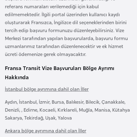
F
referans numaraları verilemediği için kabul
a
edilmemektedir. İlgili portal üzerinden kullanıcı kaydı
s
oluşturarak Fransızca, İngilizce dil seçeneklerinden birini
o
tercih edip başvuru formunuzu düzenleyebilirsiniz. Vize
Merkezi tarafından yapılan başvurularda, başvuru formu
uzmanlarımız tarafından düzenlenecektir ve ek hizmet
Ç
ücreti ödemenize gerek olmayacaktır.
a
d
Fransa Transit Vize Başvuruları Bölge Ayrımı
Hakkında
Ç
e
İstanbul bölge ayrımına dahil olan İller
k
Aydın, İstanbul, İzmir, Bursa, Balıkesir, Bilecik, Çanakkale,
C
Denizli, , Edirne, Kocaeli, Kırklareli, Muğla, Manisa, Kütahya
u
Sakarya, Tekirdağ, Uşak, Yalova
m
h
Ankara bölge ayrımına dahil olan İller
u