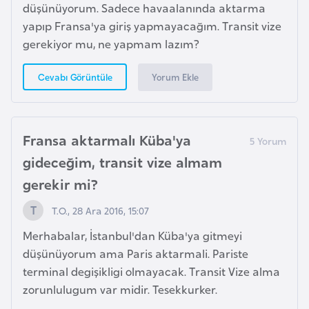
e
düşünüyorum. Sadece havaalanında aktarma
ç
yapıp Fransa'ya giriş yapmayacağım. Transit vize
gerekiyor mu, ne yapmam lazım?
İ
Yorum Ekle
Cevabı Görüntüle
s
v
i
ç
Fransa aktarmalı Küba'ya
r
gideceğim, transit vize almam
e
gerekir mi?
T.O., 28 Ara 2016, 15:07
İ
t
Merhabalar, İstanbul'dan Küba'ya gitmeyi
a
düşünüyorum ama Paris aktarmali. Pariste
l
terminal degişikligi olmayacak. Transit Vize alma
y
zorunlulugum var midir. Tesekkurker.
a