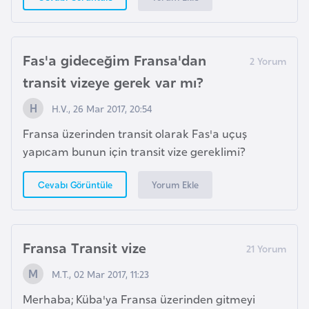
p
a
n
Fas'a gideceğim Fransa'dan
y
transit vizeye gerek var mı?
a
H.V., 26 Mar 2017, 20:54
İ
Fransa üzerinden transit olarak Fas'a uçuş
s
yapıcam bunun için transit vize gereklimi?
r
a
Yorum Ekle
Cevabı Görüntüle
i
l
Fransa Transit vize
İ
M.T., 02 Mar 2017, 11:23
s
v
Merhaba; Küba'ya Fransa üzerinden gitmeyi