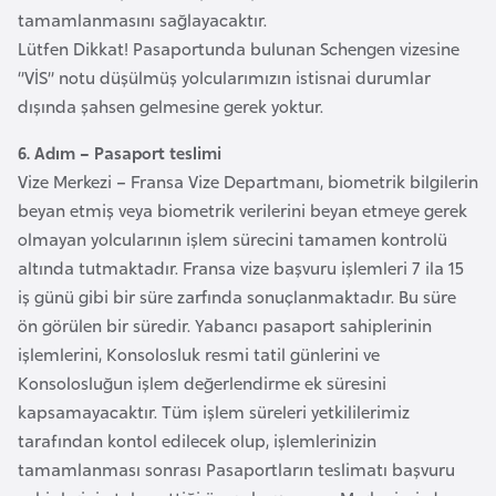
a
tamamlanmasını sağlayacaktır.
h
Lütfen Dikkat! Pasaportunda bulunan Schengen vizesine
i
‘’VİS’’ notu düşülmüş yolcularımızın istisnai durumlar
l
dışında şahsen gelmesine gerek yoktur.
i
6. Adım – Pasaport teslimi
Vize Merkezi – Fransa Vize Departmanı, biometrik bilgilerin
F
beyan etmiş veya biometrik verilerini beyan etmeye gerek
i
olmayan yolcularının işlem sürecini tamamen kontrolü
n
altında tutmaktadır. Fransa vize başvuru işlemleri 7 ila 15
l
iş günü gibi bir süre zarfında sonuçlanmaktadır. Bu süre
a
ön görülen bir süredir. Yabancı pasaport sahiplerinin
n
işlemlerini, Konsolosluk resmi tatil günlerini ve
d
Konsolosluğun işlem değerlendirme ek süresini
i
kapsamayacaktır. Tüm işlem süreleri yetkililerimiz
y
tarafından kontol edilecek olup, işlemlerinizin
a
tamamlanması sonrası Pasaportların teslimatı başvuru