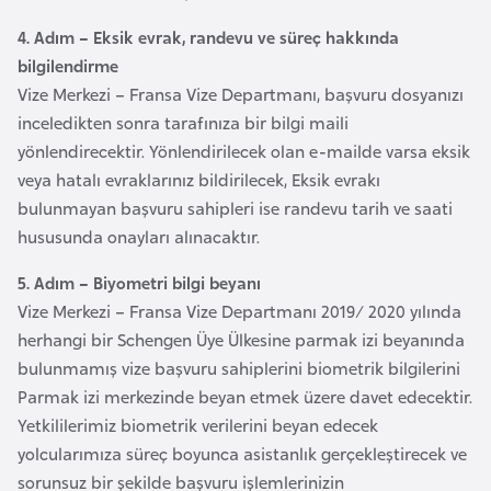
E
t
4. Adım – Eksik evrak, randevu ve süreç hakkında
i
bilgilendirme
y
Vize Merkezi – Fransa Vize Departmanı, başvuru dosyanızı
o
inceledikten sonra tarafınıza bir bilgi maili
p
yönlendirecektir. Yönlendirilecek olan e-mailde varsa eksik
y
veya hatalı evraklarınız bildirilecek, Eksik evrakı
a
bulunmayan başvuru sahipleri ise randevu tarih ve saati
hususunda onayları alınacaktır.
F
5. Adım – Biyometri bilgi beyanı
i
Vize Merkezi – Fransa Vize Departmanı 2019/ 2020 yılında
l
herhangi bir Schengen Üye Ülkesine parmak izi beyanında
d
bulunmamış vize başvuru sahiplerini biometrik bilgilerini
i
Parmak izi merkezinde beyan etmek üzere davet edecektir.
ş
Yetkililerimiz biometrik verilerini beyan edecek
i
yolcularımıza süreç boyunca asistanlık gerçekleştirecek ve
S
sorunsuz bir şekilde başvuru işlemlerinizin