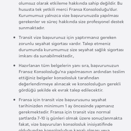
olumsuz olarak etkileme hakkında sahip değildir. Bu
i
hususta tek yetkili merci Fransa Konsolosluğu’dur.
y
Kurumumuz yalnızca vize başvurunuzda yapılması
a
gerekenler ve süreç hakkında size profesyonel destek
sunmaktadır.
Transit vize başvurunuz için yaptırmanız gereken
G
zorunlu seyahat sigortası vardır. Talep etmeniz
a
durumunda kurumumuz size seyahat sağlık sigortası
n
imkanı da sunabilmektedir.,
a
Hazırlanan tüm belgelerin yanı sıra, başvurunuzun
Fransız Konsolosluğu’na yapılmasının ardından teslim
ettiğiniz belgeler konsolosluk tarafından
G
değerlendirmeye alınacak ve konsolosluğun gerekli
i
gördüğü şekilde ek evrak talep edilecektir.
n
Fransa için transit vize başvurusunu seyahat
e
tarihinizden minimum 1 ay öncesinde yapmanız
B
gerekmektedir. Fransa için transit vize normal
i
şartlarda 7-10 iş günleri olmak üzere sonuçlanmakta
s
fakat, vize başvuruları konsolosluk inisiyatifinde
olduğundan konsolosluğun kapalı olması veya