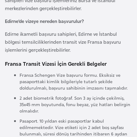
sahipleri vize başvuru işlemleriniz Bursa ve İstanbul
i
merkezlerinden gerçekleştirebilirler.
b
u
Edirne’de vizeye nereden başvurulur?
t
i
Edirne ikametli başvuru sahipleri, Edirne ve İstanbul
bölgesi temsilciliklerinden transit vize Fransa başvuru
işlemlerini gerçekleştirebilirler.
Ç
i
Fransa Transit Vizesi İçin Gerekli Belgeler
n
Fransa Schengen Vize başvuru formu. Eksiksiz ve
pasaporttaki kimlik bilgileriyle tutarlı şekilde
D
doldurulmalı, başvuru sahibinin imzasını taşımalıdır.
a
2 adet biometrik fotoğraf. Son 3 ay içinde çekilmiş,
n
35x45 mm boyutunda, fonu beyaz, yüz hatları belirgin
i
olmalıdır.
m
Pasaport. 10 yıldan eski pasaportlar kabul
a
edilmemektedir. Vize etiketi için 2 adet boş sayfası
r
bulunmalı, süresi dönüş tarihinden itibaren 6 aydan