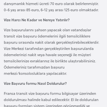
l
danışmanlık hizmeti ücreti 70 euro olarak belirlenmiştir.
g
0-6 yaş arası 85 euro, 6-12 yaş arası 125 euro olmaktadır.
a
Vize Harcı Ne Kadar ve Nereye Yatırılır?
r
i
Vize başvurularını şahsen yapacak olan vatandaşlar
s
transit vize başvuru ödemelerini ilgili temsilciliklere
t
başvuru sırasında nakit olarak gerçekleştirebileceklerdir.
a
Vize Merkezi tarafından gerçekleştirilen başvurularda
n
ödemelerinizi nakit veya havale seçeneği ile müşteri
temsilcilerinize evraklarınız ile birlikte ulaştırabilirsiniz.
B
Ödemeleriniz tarafımızdan başvuru
u
merkezi/konsolosluklara yapılacaktır.
r
Vize Başvuru formu Nasıl Doldurulur?
k
i
Fransa transit vize başvuru formu bilgisayar üzerinden
n
doldurulması halinde kabul edilecektir. El ile doldurulan
a
başvuru formları sistem üzerinden görünmediği ve