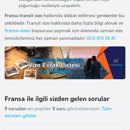
s
yoğunluğu vesilesiyle uzayabilir.
a
Fransa transit vize
hakkında dikkat edilmesi gerekenler bu
u
şekildedir. Transit vize hakkında daha fazla bilgi almak ve
Fransa vizesi
başvurusu yapmak için alanında uzman vize
G
temsilcilerimiz her zaman yanınızdadır.
0212 970 05 41
i
n
e
G
r
e
n
Fransa ile ilgili sizden gelen sorular
a
9 sorudan
en popüler
9 soru
görüntüleniyor.
Tüm
d
soruları göster
a