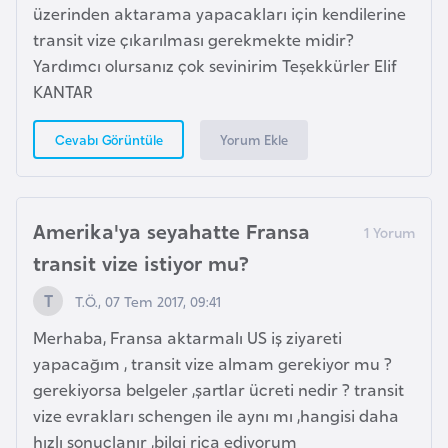
s
üzerinden aktarama yapacakları için kendilerine
t
transit vize çıkarılması gerekmekte midir?
a
Yardımcı olursanız çok sevinirim Teşekkürler Elif
n
KANTAR
H
Yorum Ekle
Cevabı Görüntüle
ı
r
v
Amerika'ya seyahatte Fransa
a
transit vize istiyor mu?
t
i
T.Ö., 07 Tem 2017, 09:41
s
Merhaba, Fransa aktarmalı US iş ziyareti
t
yapacağım , transit vize almam gerekiyor mu ?
a
gerekiyorsa belgeler ,şartlar ücreti nedir ? transit
n
vize evrakları schengen ile aynı mı ,hangisi daha
hızlı sonuçlanır ,bilgi rica ediyorum