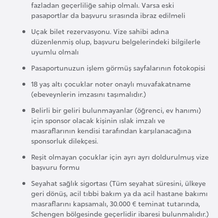
fazladan geçerliliğe sahip olmalı. Varsa eski
k
pasaportlar da başvuru sırasında ibraz edilmeli
a
Uçak bilet rezervasyonu. Vize sahibi adına
düzenlenmiş olup, başvuru belgelerindeki bilgilerle
D
uyumlu olmalı
e
Pasaportunuzun işlem görmüş sayfalarının fotokopisi
m
18 yaş altı çocuklar noter onaylı muvafakatname
o
(ebeveynlerin imzasını taşımalıdır.)
k
Belirli bir geliri bulunmayanlar (öğrenci, ev hanımı)
r
için sponsor olacak kişinin ıslak imzalı ve
a
masraflarının kendisi tarafından karşılanacağına
t
sponsorluk dilekçesi.
i
Reşit olmayan çocuklar için ayrı ayrı doldurulmuş vize
k
başvuru formu
K
Seyahat sağlık sigortası (Tüm seyahat süresini, ülkeye
o
geri dönüş, acil tıbbi bakım ya da acil hastane bakımı
n
masraflarını kapsamalı, 30.000 € teminat tutarında,
g
Schengen bölgesinde geçerlidir ibaresi bulunmalıdır.)