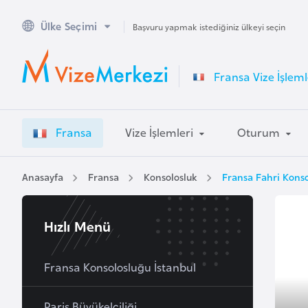
Ülke Seçimi
A
Başvuru yapmak istediğiniz ülkeyi seçin
v
u
Fransa Vize İşleml
s
t
r
Fransa
Vize İşlemleri
Oturum
a
l
y
Anasayfa
Fransa
Konsolosluk
Fransa Fahri Kons
a
Hızlı Menü
A
v
u
Fransa Konsolosluğu İstanbul
s
t
Paris Büyükelçiliği