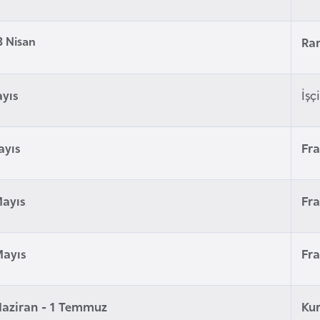
3 Nisan
Ra
ayıs
İşç
ayıs
Fra
Mayıs
Fra
Mayıs
Fra
Haziran - 1 Temmuz
Ku