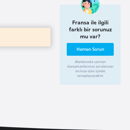
Fransa ile ilgili
farklı bir sorunuz
mu var?
Hemen Sorun
Alanlarında uzman
danışmanlarımız sorularınızı
en kısa süre içinde
cevaplayacaktır.