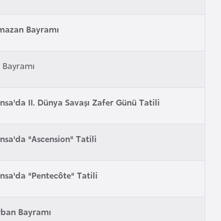
mazan Bayramı
i Bayramı
nsa'da II. Dünya Savaşı Zafer Günü Tatili
nsa'da "Ascension" Tatili
nsa'da "Pentecôte" Tatili
rban Bayramı