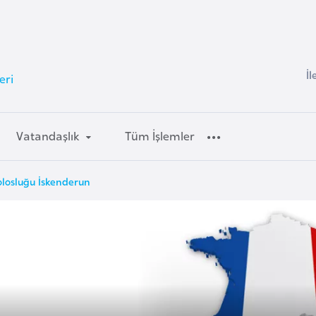
İl
eri
Vatandaşlık
Tüm İşlemler
olosluğu İskenderun