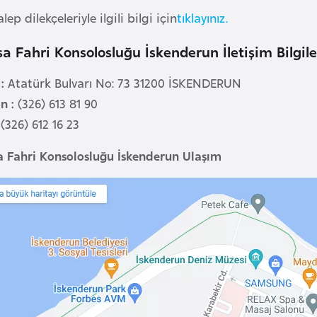
alep dilekçeleriyle ilgili bilgi için
tıklayınız.
a Fahri Konsolosluğu İskenderun İletişim Bilgile
:
Atatürk Bulvarı No: 73 31200 İSKENDERUN
n :
(326) 613 81 90
 (326) 612 16 23
a Fahri Konsolosluğu İskenderun Ulaşım