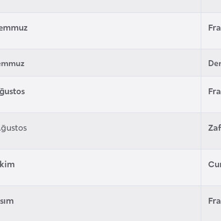
Temmuz
Fra
Temmuz
De
Ağustos
Fra
Ağustos
Za
Ekim
Cu
asım
Fra