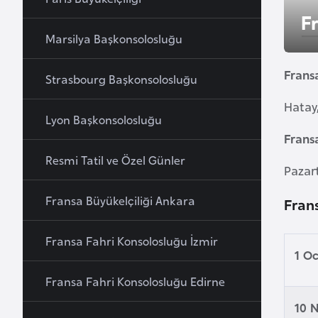
u
F
r
Marsilya Başkonsolosluğu
y
a
Frans
Strasbourg Başkonsolosluğu
Hatay
A
Lyon Başkonsolosluğu
z
Frans
e
Resmi Tatil ve Özel Günler
r
Pazar
b
Fransa Büyükelçiliği Ankara
Fran
a
y
c
Fransa Fahri Konsolosluğu İzmir
1 O
a
n
Fransa Fahri Konsolosluğu Edirne
10 
B