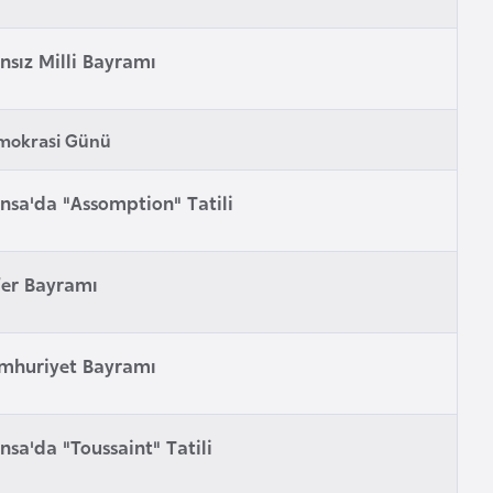
nsız Milli Bayramı
mokrasi Günü
nsa'da "Assomption" Tatili
fer Bayramı
mhuriyet Bayramı
nsa'da "Toussaint" Tatili