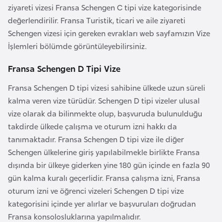
ziyareti vizesi Fransa Schengen C tipi vize kategorisinde
e
değerlendirilir. Fransa Turistik, ticari ve aile ziyareti
n
Schengen vizesi için gereken evrakları web sayfamızın Vize
i
İşlemleri bölümde görüntüleyebilirsiniz.
s
t
Fransa Schengen D Tipi Vize
a
Fransa Schengen D tipi vizesi sahibine ülkede uzun süreli
n
kalma veren vize türüdür. Schengen D tipi vizeler ulusal
vize olarak da bilinmekte olup, başvuruda bulunulduğu
E
takdirde ülkede çalışma ve oturum izni hakkı da
s
tanımaktadır. Fransa Schengen D tipi vize ile diğer
t
Schengen ülkelerine giriş yapılabilmekle birlikte Fransa
o
dışında bir ülkeye giderken yine 180 gün içinde en fazla 90
n
gün kalma kuralı geçerlidir. Fransa çalışma izni, Fransa
y
oturum izni ve öğrenci vizeleri Schengen D tipi vize
a
kategorisini içinde yer alırlar ve başvuruları doğrudan
Fransa konsolosluklarına yapılmalıdır.