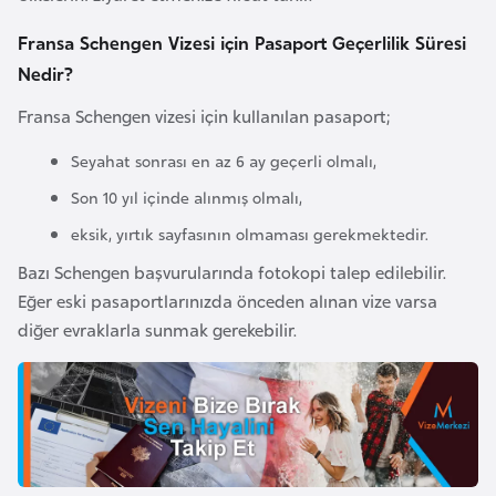
e
Fransa Schengen Vizesi için Pasaport Geçerlilik Süresi
y
Nedir?
n
Fransa Schengen vizesi için kullanılan pasaport;
B
Seyahat sonrası en az 6 ay geçerli olmalı,
a
n
Son 10 yıl içinde alınmış olmalı,
g
eksik, yırtık sayfasının olmaması gerekmektedir.
l
Bazı Schengen başvurularında fotokopi talep edilebilir.
a
Eğer eski pasaportlarınızda önceden alınan vize varsa
d
diğer evraklarla sunmak gerekebilir.
e
ş
B
e
l