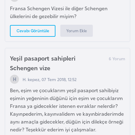
Fransa Schengen Vizesi ile diğer Schengen
ülkelerini de gezebilir miyim?
K
a
Yorum Ekle
Cevabı Görüntüle
m
e
r
u
Yeşil pasaport sahipleri
n
Schengen vize
H. kepez, 07 Tem 2018, 12:52
K
a
Ben, eşim ve çocuklarım yeşil pasaport sahibiyiz
n
eşimin yeğeninin düğünü için eşim ve çocuklarım
a
Fransa ya gidecekler istenen evraklar nelerdir?
d
Kayınpederim, kayınvalidem ve kayınbiraderimde
a
aynı amaçla gidecekler, düğün için dilekçe örneği
nedir? Teşekkür ederim iyi çalışmalar.