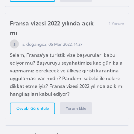
p
a
Fransa vizesi 2022 yılında açık
n
y
mı
a
s. doğangöz, 05 Mar 2022, 14:27
Selam, Fransa’ya turistik vize başvuruları kabul
İ
ediyor mu? Başvuruyu seyahatimize kaç gün kala
s
yapmamız gerekecek ve ülkeye girişti karantina
r
uygulaması var mıdır? Pandemi sebebi ile nelere
a
dikkat etmeliyiz? Fransa vizesi 2022 yılında açık mı
i
hangi aşıları kabul ediyor?
l
Yorum Ekle
Cevabı Görüntüle
İ
s
v