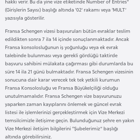
hakkı verir. Bu da yine vize etiketinde Number of Entries”
F
(Girişlerin Sayısı) başlığı altında ‘02’ rakamı veya ‘MULT’
a
yazısıyla gösterilir.
s
o
Fransa Schengen vizesi başvuruları bütün evraklar teslim
edildikten sonra 7 ila 14 içinde sonuçlanmaktadır. Ancak
Fransa konsolosluğunun iş yoğunluğu veya ek evrak
Ç
talebinde bulunması veya gerekli gördüğü taktirde
a
başvuru sahibini mülakata çağırması gibi durumlarda bu
d
süre 14 ila 21 günü bulmaktadır. Fransa Schengen vizesinin
sonucuna dair karar verecek tek tek yetkili kurumun
Ç
Fransa Konsolosluğu ve Fransa Büyükelçiliği olduğu
e
unutulmamalıdır. Fransa Schengen vize başvurunuzu
k
yaparken zaman kayıplarını önlemek ve güncel evrak
C
listesi ile işlemlerinizi gerçekleştirmek için Vize Merkezi
u
temsilcimizle iletişime geçin. Bulunduğunuz şehre en yakın
m
Vize Merkezi iletişim bilgilerini “Şubelerimiz” başlığı
h
altında görebilirsiniz.
u