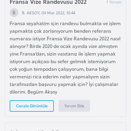
Fransa Vize Randevusu 2022
e
ç
B. AKSOY, 04 Mar 2022, 10:44
Fransa seyahatim için randevu bulmakta ve işlem
İ
yapmakta çok zorlanıyorum benden referans
s
numarası istiyor Fransa Vize Randevusu 2022 nasıl
v
alınıyor? Birde 2020 de ocak ayında vize almıştım
i
yine Fransa’dan, sizin vasıtanız ile işlem yapmak
ç
istiyorum açıkçası bu sefer gelmek istemiyorum
r
çok yoğun tempodan çalışıyorum, bana bilgi
e
vermenizi rica ederim neler yapmalıyım sizin
tarafınızdan başvuru yapmak için? İyi çalışmalar
İ
dilerim. Begüm Aksoy
t
a
Yorum Ekle
Cevabı Görüntüle
l
y
a