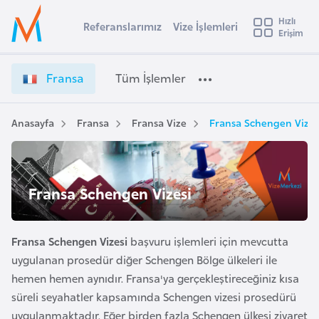
u
Hızlı
s
Referanslarımız
Vize İşlemleri
Başvuru yapmak istediğiniz ülkeyi seçin
Erişim
F
İ
Üye
t
Ülke Seçimi
r
Girişi
r
a
l
Fransa
Tüm İşlemler
a
n
l
e
s
y
a
Anasayfa
Fransa
Fransa Vize
Fransa Schengen Vizes
t
a
V
i
i
z
A
e
ş
Fransa Schengen Vizesi
v
İ
u
i
ş
s
l
Fransa Schengen Vizesi
başvuru işlemleri için mevcutta
m
t
e
uygulanan prosedür diğer Schengen Bölge ülkeleri ile
u
m
hemen hemen aynıdır. Fransa'ya gerçekleştireceğiniz kısa
r
l
süreli seyahatler kapsamında Schengen vizesi prosedürü
y
e
uygulanmaktadır. Eğer birden fazla Schengen ülkesi ziyaret