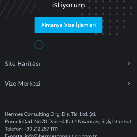
istiyorum
e
s
o
Almanya
Vize İşlemleri
t
h
o
L
Site Haritası
e
t
Vize Merkezi
o
n
y
a
Hermes Consulting Org. Dış. Tic. Ltd. Şti.
Rumeli Cad. No:78 Daire:4 Kat:1 Nişantaşı, Şişli, İstanbul
L
Telefon: +90 212 287 1111
i
E-posta:
info@hermesconsulting.com.tr