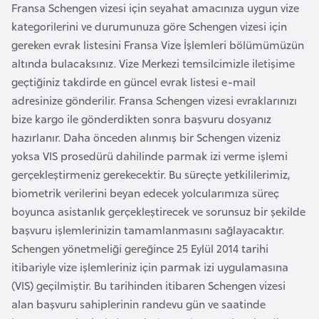
i
Fransa Schengen vizesi için seyahat amacınıza uygun vize
n
kategorilerini ve durumunuza göre Schengen vizesi için
gereken evrak listesini Fransa Vize İşlemleri bölümümüzün
altında bulacaksınız. Vize Merkezi temsilcimizle iletişime
B
geçtiğiniz takdirde en güncel evrak listesi e-mail
o
adresinize gönderilir. Fransa Schengen vizesi evraklarınızı
s
bize kargo ile gönderdikten sonra başvuru dosyanız
n
hazırlanır. Daha önceden alınmış bir Schengen vizeniz
a
yoksa VIS prosedürü dahilinde parmak izi verme işlemi
H
gerçekleştirmeniz gerekecektir. Bu süreçte yetkililerimiz,
e
biometrik verilerini beyan edecek yolcularımıza süreç
r
boyunca asistanlık gerçekleştirecek ve sorunsuz bir şekilde
s
başvuru işlemlerinizin tamamlanmasını sağlayacaktır.
e
Schengen yönetmeliği gereğince 25 Eylül 2014 tarihi
k
itibariyle vize işlemleriniz için parmak izi uygulamasına
(VIS) geçilmiştir. Bu tarihinden itibaren Schengen vizesi
B
alan başvuru sahiplerinin randevu gün ve saatinde
u