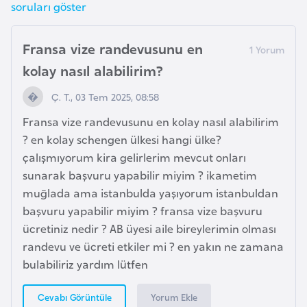
soruları göster
e
Fransa vize randevusunu en
I
r
kolay nasıl alabilirim?
a
Ç. T., 03 Tem 2025, 08:58
k
Fransa vize randevusunu en kolay nasıl alabilirim
? en kolay schengen ülkesi hangi ülke?
İ
çalışmıyorum kira gelirlerim mevcut onları
r
sunarak başvuru yapabilir miyim ? ikametim
l
muğlada ama istanbulda yaşıyorum istanbuldan
a
başvuru yapabilir miyim ? fransa vize başvuru
n
ücretiniz nedir ? AB üyesi aile bireylerimin olması
d
randevu ve ücreti etkiler mi ? en yakın ne zamana
a
bulabiliriz yardım lütfen
İ
Yorum Ekle
Cevabı Görüntüle
s