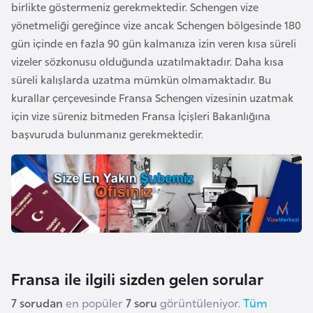
H
birlikte göstermeniz gerekmektedir. Schengen vize
o
yönetmeliği gereğince vize ancak Schengen bölgesinde 180
l
gün içinde en fazla 90 gün kalmanıza izin veren kısa süreli
l
vizeler sözkonusu olduğunda uzatılmaktadır. Daha kısa
a
süreli kalışlarda uzatma mümkün olmamaktadır. Bu
n
kurallar çerçevesinde Fransa Schengen vizesinin uzatmak
d
için vize süreniz bitmeden Fransa İçişleri Bakanlığına
a
başvuruda bulunmanız gerekmektedir.
İ
n
g
i
l
t
Fransa ile ilgili sizden gelen sorular
e
r
7 sorudan
en popüler
7 soru
görüntüleniyor.
Tüm