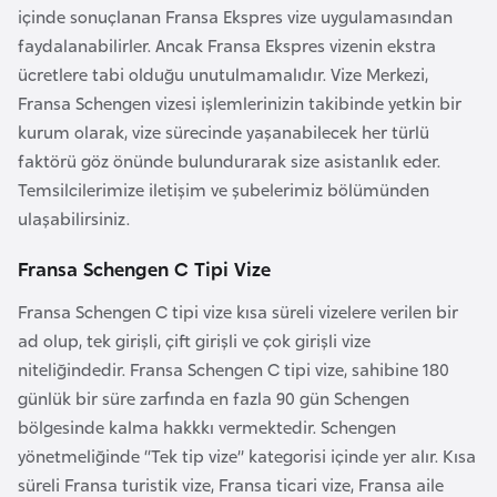
o
içinde sonuçlanan Fransa Ekspres vize uygulamasından
faydalanabilirler. Ancak Fransa Ekspres vizenin ekstra
ücretlere tabi olduğu unutulmamalıdır. Vize Merkezi,
B
Fransa Schengen vizesi işlemlerinizin takibinde yetkin bir
u
kurum olarak, vize sürecinde yaşanabilecek her türlü
l
faktörü göz önünde bulundurarak size asistanlık eder.
g
Temsilcilerimize iletişim ve şubelerimiz bölümünden
a
ulaşabilirsiniz.
r
i
Fransa Schengen C Tipi Vize
s
Fransa Schengen C tipi vize kısa süreli vizelere verilen bir
t
ad olup, tek girişli, çift girişli ve çok girişli vize
a
niteliğindedir. Fransa Schengen C tipi vize, sahibine 180
n
günlük bir süre zarfında en fazla 90 gün Schengen
bölgesinde kalma hakkkı vermektedir. Schengen
E
yönetmeliğinde “Tek tip vize” kategorisi içinde yer alır. Kısa
r
süreli Fransa turistik vize, Fransa ticari vize, Fransa aile
m