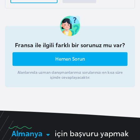
g
o
K
ü
Fransa ile ilgili farklı bir sorunuz mu var?
b
a
Hemen Sorun
Alanlarında uzman danışmanlarımız sorularınızı en kısa süre
K
içinde cevaplayacaktır.
u
v
e
y
t
Almanya
için başvuru yapmak
L