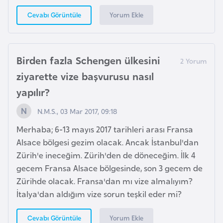
K
Yorum Ekle
Cevabı Görüntüle
a
r
a
d
Birden fazla Schengen ülkesini
a
ziyarette vize başvurusu nasıl
ğ
yapılır?
N.M.S., 03 Mar 2017, 09:18
K
e
Merhaba; 6-13 mayıs 2017 tarihleri arası Fransa
n
Alsace bölgesi gezim olacak. Ancak İstanbul'dan
y
Zürih'e ineceğim. Zürih'den de döneceğim. İlk 4
a
gecem Fransa Alsace bölgesinde, son 3 gecem de
Zürihde olacak. Fransa'dan mı vize almalıyım?
İtalya'dan aldığım vize sorun teşkil eder mi?
K
o
Yorum Ekle
Cevabı Görüntüle
n