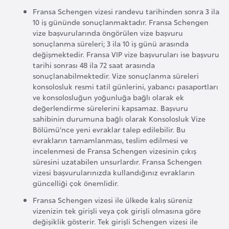
s
Fransa Schengen vizesi randevu tarihinden sonra 3 ila
a
10 iş gününde sonuçlanmaktadır. Fransa Schengen
u
vize başvurularında öngörülen vize başvuru
sonuçlanma süreleri; 3 ila 10 iş günü arasında
değişmektedir. Fransa VIP vize başvuruları ise başvuru
G
tarihi sonrası 48 ila 72 saat arasında
i
sonuçlanabilmektedir. Vize sonuçlanma süreleri
n
konsolosluk resmi tatil günlerini, yabancı pasaportları
ve konsolosluğun yoğunluğa bağlı olarak ek
e
değerlendirme sürelerini kapsamaz. Başvuru
sahibinin durumuna bağlı olarak Konsolosluk Vize
G
Bölümü’nce yeni evraklar talep edilebilir. Bu
evrakların tamamlanması, teslim edilmesi ve
r
incelenmesi de Fransa Schengen vizesinin çıkış
e
süresini uzatabilen unsurlardır. Fransa Schengen
n
vizesi başvurularınızda kullandığınız evrakların
a
güncelliği çok önemlidir.
d
Fransa Schengen vizesi ile ülkede kalış süreniz
a
vizenizin tek girişli veya çok girişli olmasına göre
değişiklik gösterir. Tek girişli Schengen vizesi ile