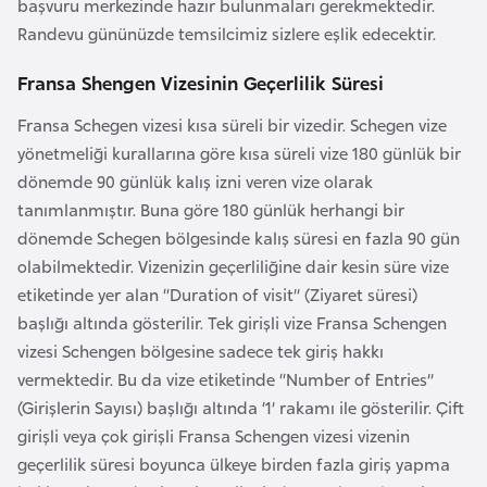
başvuru merkezinde hazır bulunmaları gerekmektedir.
l
Randevu gününüzde temsilcimiz sizlere eşlik edecektir.
g
a
Fransa Shengen Vizesinin Geçerlilik Süresi
r
Fransa Schegen vizesi kısa süreli bir vizedir. Schegen vize
i
yönetmeliği kurallarına göre kısa süreli vize 180 günlük bir
s
dönemde 90 günlük kalış izni veren vize olarak
t
tanımlanmıştır. Buna göre 180 günlük herhangi bir
a
dönemde Schegen bölgesinde kalış süresi en fazla 90 gün
n
olabilmektedir. Vizenizin geçerliliğine dair kesin süre vize
etiketinde yer alan “Duration of visit” (Ziyaret süresi)
B
başlığı altında gösterilir. Tek girişli vize Fransa Schengen
u
vizesi Schengen bölgesine sadece tek giriş hakkı
r
vermektedir. Bu da vize etiketinde “Number of Entries”
k
(Girişlerin Sayısı) başlığı altında ‘1’ rakamı ile gösterilir. Çift
i
girişli veya çok girişli Fransa Schengen vizesi vizenin
n
geçerlilik süresi boyunca ülkeye birden fazla giriş yapma
a