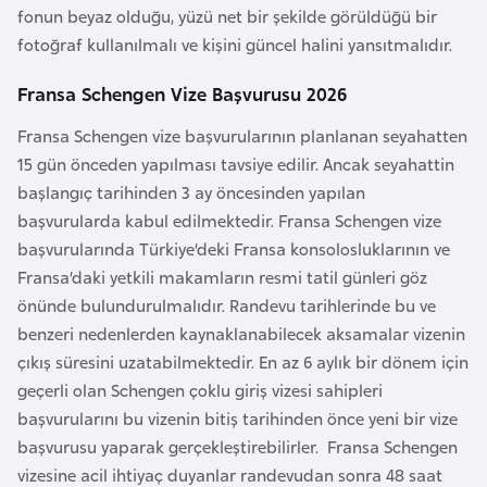
k
fonun beyaz olduğu, yüzü net bir şekilde görüldüğü bir
a
fotoğraf kullanılmalı ve kişini güncel halini yansıtmalıdır.
Fransa Schengen Vize Başvurusu 2026
D
e
Fransa Schengen vize başvurularının planlanan seyahatten
m
15 gün önceden yapılması tavsiye edilir. Ancak seyahattin
o
başlangıç tarihinden 3 ay öncesinden yapılan
k
başvurularda kabul edilmektedir. Fransa Schengen vize
r
başvurularında Türkiye’deki Fransa konsolosluklarının ve
a
Fransa’daki yetkili makamların resmi tatil günleri göz
t
önünde bulundurulmalıdır. Randevu tarihlerinde bu ve
i
benzeri nedenlerden kaynaklanabilecek aksamalar vizenin
k
çıkış süresini uzatabilmektedir. En az 6 aylık bir dönem için
K
geçerli olan Schengen çoklu giriş vizesi sahipleri
o
başvurularını bu vizenin bitiş tarihinden önce yeni bir vize
n
başvurusu yaparak gerçekleştirebilirler. Fransa Schengen
g
vizesine acil ihtiyaç duyanlar randevudan sonra 48 saat