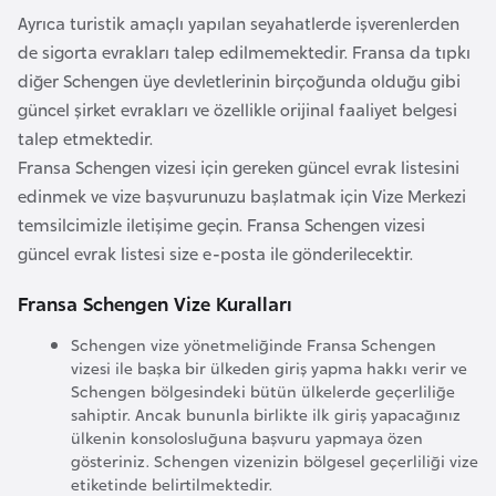
Ayrıca turistik amaçlı yapılan seyahatlerde işverenlerden
i
de sigorta evrakları talep edilmemektedir. Fransa da tıpkı
y
diğer Schengen üye devletlerinin birçoğunda olduğu gibi
a
güncel şirket evrakları ve özellikle orijinal faaliyet belgesi
talep etmektedir.
G
Fransa Schengen vizesi için gereken güncel evrak listesini
a
edinmek ve vize başvurunuzu başlatmak için Vize Merkezi
n
temsilcimizle iletişime geçin. Fransa Schengen vizesi
a
güncel evrak listesi size e-posta ile gönderilecektir.
G
Fransa Schengen Vize Kuralları
i
Schengen vize yönetmeliğinde Fransa Schengen
n
vizesi ile başka bir ülkeden giriş yapma hakkı verir ve
e
Schengen bölgesindeki bütün ülkelerde geçerliliğe
B
sahiptir. Ancak bununla birlikte ilk giriş yapacağınız
ülkenin konsolosluğuna başvuru yapmaya özen
i
gösteriniz. Schengen vizenizin bölgesel geçerliliği vize
s
etiketinde belirtilmektedir.