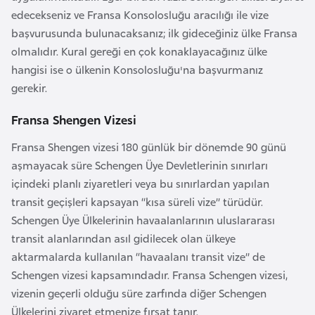
a
r
edecekseniz ve Fransa Konsolosluğu aracılığı ile vize
i
başvurusunda bulunacaksanız; ilk gideceğiniz ülke Fransa
A
olmalıdır. Kural gereği en çok konaklayacağınız ülke
z
hangisi ise o ülkenin Konsolosluğu'na başvurmanız
e
gerekir.
r
Fransa Shengen Vizesi
b
a
Fransa Shengen vizesi 180 günlük bir dönemde 90 günü
y
aşmayacak süre Schengen Üye Devletlerinin sınırları
c
içindeki planlı ziyaretleri veya bu sınırlardan yapılan
a
transit geçişleri kapsayan “kısa süreli vize” türüdür.
n
Schengen Üye Ülkelerinin havaalanlarının uluslararası
transit alanlarından asıl gidilecek olan ülkeye
B
aktarmalarda kullanılan “havaalanı transit vize” de
a
Schengen vizesi kapsamındadır. Fransa Schengen vizesi,
h
vizenin geçerli olduğu süre zarfında diğer Schengen
r
Ülkelerini ziyaret etmenize fırsat tanır.