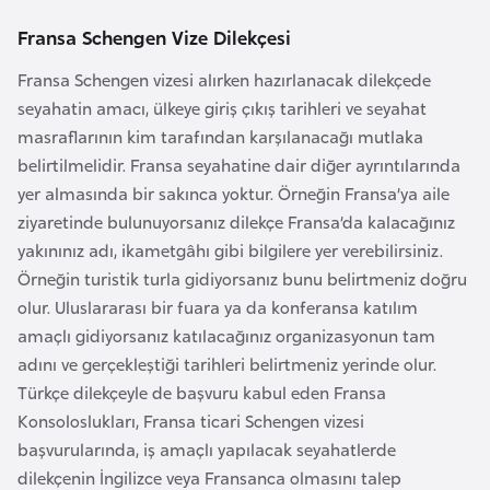
E
t
Fransa Schengen Vize Dilekçesi
i
Fransa Schengen vizesi alırken hazırlanacak dilekçede
y
seyahatin amacı, ülkeye giriş çıkış tarihleri ve seyahat
o
masraflarının kim tarafından karşılanacağı mutlaka
p
belirtilmelidir. Fransa seyahatine dair diğer ayrıntılarında
y
yer almasında bir sakınca yoktur. Örneğin Fransa’ya aile
a
ziyaretinde bulunuyorsanız dilekçe Fransa’da kalacağınız
yakınınız adı, ikametgâhı gibi bilgilere yer verebilirsiniz.
F
Örneğin turistik turla gidiyorsanız bunu belirtmeniz doğru
i
olur. Uluslararası bir fuara ya da konferansa katılım
l
amaçlı gidiyorsanız katılacağınız organizasyonun tam
d
adını ve gerçekleştiği tarihleri belirtmeniz yerinde olur.
i
Türkçe dilekçeyle de başvuru kabul eden Fransa
ş
Konsoloslukları, Fransa ticari Schengen vizesi
i
başvurularında, iş amaçlı yapılacak seyahatlerde
S
dilekçenin İngilizce veya Fransanca olmasını talep