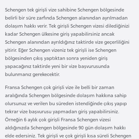
r
Schengen tek girişli vize sahibine Schengen bölgesinde
i
belirli bir süre zarfında Schengen alanından ayrılmadan
y
dolaşım hakkı verir. Tek girişli Schengen vizesi dilediğinizi
e
kadar Schengen ülkesine giriş yapabilirsiniz ancak
t
Schengen alanından ayrıldığınız taktirde vize geçerliliğini
i
yitirir. Eğer Schengen vizeniz tek girişli ise Schengen
bölgesinden çıkış yaptıktan sonra yeniden giriş
C
yapacağınız taktirde yeni bir vize başvurusunda
e
bulunmanız gerekecektir.
z
Fransa Schengen çok girişli vize ile belli bir zaman
a
aralığında Schengen bölgesinde dolaşım hakkına sahip
y
olursunuz ve verilen bu süreden istendiğinde çıkış yapıp
i
tekrar vize başvurusu yapmadan giriş yapabilirsiniz.
r
Örneğin 6 aylık çok girişli Fransa Schengen vizesi
aldığınızda Schengen bölgesinde 90 gün dolaşım hakkı
C
elde edersiniz. Tek girişli ve çok girişli kısa süreli Schengen