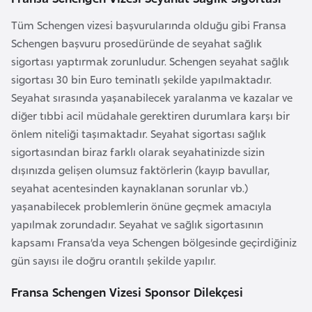
d
Tüm Schengen vizesi başvurularında olduğu gibi Fransa
a
Schengen başvuru prosedüründe de seyahat sağlık
n
sigortası yaptırmak zorunludur. Schengen seyahat sağlık
sigortası 30 bin Euro teminatlı şekilde yapılmaktadır.
G
Seyahat sırasında yaşanabilecek yaralanma ve kazalar ve
u
diğer tıbbi acil müdahale gerektiren durumlara karşı bir
y
önlem niteliği taşımaktadır. Seyahat sigortası sağlık
a
sigortasından biraz farklı olarak seyahatinizde sizin
n
dışınızda gelişen olumsuz faktörlerin (kayıp bavullar,
a
seyahat acentesinden kaynaklanan sorunlar vb.)
yaşanabilecek problemlerin önüne geçmek amacıyla
H
yapılmak zorundadır. Seyahat ve sağlık sigortasının
i
kapsamı Fransa’da veya Schengen bölgesinde geçirdiğiniz
n
gün sayısı ile doğru orantılı şekilde yapılır.
d
Fransa Schengen Vizesi Sponsor Dilekçesi
i