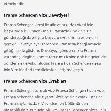
a
etmektedir.
h
i
Fransa Schengen Vize Davetiyesi
l
Fransa Schengen vizesi ile aile ve arkadaş vizesi için
i
başvuruda bulunacaksanız Fransa’daki yakınınızın
göndereceği davetiyeyi başvuru evraklarına eklemeniz
F
gerekir. Davetiye aynı zamanda Fransa’ya hangi amaçla
i
gittiğiniz de gösterir. Davetiyeyi gönderen kişi Fransa
n
vatandaşı değilse ikamet (oturum) iznine dair belgeleri de
l
göndermekle yükümlüdür. Fransa ticari Schengen vizesi
a
için Vize Merkezi temsilcimizle iletişime geçin.
n
Fransa Schengen Vize Evrakları
d
i
Fransa Schengen turistik vize, Fransa Schengen ticari vize,
y
Fransa Schengen aile ziyareti vizesine dair evrak listesine
a
Fransa sayfamızdaki Vize İşlemleri bölümünden
ulaşabilirsiniz. Bununla birlikte Fransa Schengen vizesi için