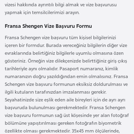
i
vizesi hakkında ayrıntılı bilgi almak ve vize başvurusu
b
yapmak için temsilcilerimizi arayın.
u
t
Fransa Shengen Vize Başvuru Formu
i
Fransa Schengen vize başvuru tüm kişisel bilgilerinizi
içeren bir formdur. Burada vereceğiniz bilgilerin diğer vize
Ç
evraklarında belirtiğiniz bilgilerle uyumlu olmasına özen
i
gösteriniz. Örneğin vize dilekçenizde belirttiğiniz giriş çıkış
n
tarihleriyle aynı olmalıdır. Pasaport numaranız, kimlik
numaranızın doğru yazıldığından emin olmalısınız. Fransa
D
Schengen vize başvuru formunun eksiksiz doldurulması ve
a
ilgili kutuların tarafınızdan imzalanması gerekir.
n
Seyahatinizde size eşlik eden aile bireyleri için de ayrı ayrı
i
başvuruda bulunulması gerekmektedir. Fransa Schengen
m
vize başvuru formunun sağ üst köşesinde yer alan fotoğraf
a
bölümüne yapıştırılması gereken fotoğrafın biyometrik
r
özellikte olması gerekmektedir. 35x45 mm ölçülerinde,