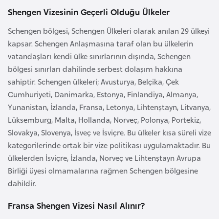
Shengen Vizesinin Geçerli Olduğu Ülkeler
a
r
Schengen bölgesi, Schengen Ülkeleri olarak anılan 29 ülkeyi
u
kapsar. Schengen Anlaşmasına taraf olan bu ülkelerin
s
vatandaşları kendi ülke sınırlarının dışında, Schengen
bölgesi sınırları dahilinde serbest dolaşım hakkına
B
sahiptir. Schengen ülkeleri; Avusturya, Belçika, Çek
e
Cumhuriyeti, Danimarka, Estonya, Finlandiya, Almanya,
l
Yunanistan, İzlanda, Fransa, Letonya, Lihtenştayn, Litvanya,
ç
Lüksemburg, Malta, Hollanda, Norveç, Polonya, Portekiz,
i
Slovakya, Slovenya, İsveç ve İsviçre. Bu ülkeler kısa süreli vize
k
kategorilerinde ortak bir vize politikası uygulamaktadır. Bu
a
ülkelerden İsviçre, İzlanda, Norveç ve Lihtenştayn Avrupa
Birliği üyesi olmamalarına rağmen Schengen bölgesine
dahildir.
B
e
Fransa Shengen Vizesi Nasıl Alınır?
n