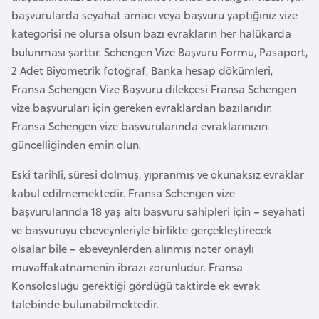
F
başvurularda seyahat amacı veya başvuru yaptığınız vize
r
kategorisi ne olursa olsun bazı evrakların her halükarda
a
bulunması şarttır. Schengen Vize Başvuru Formu, Pasaport,
n
2 Adet Biyometrik fotoğraf, Banka hesap dökümleri,
s
Fransa Schengen Vize Başvuru dilekçesi Fransa Schengen
a
vize başvuruları için gereken evraklardan bazılarıdır.
Fransa Schengen vize başvurularında evraklarınızın
G
güncelliğinden emin olun.
a
Eski tarihli, süresi dolmuş, yıpranmış ve okunaksız evraklar
b
kabul edilmemektedir. Fransa Schengen vize
o
başvurularında 18 yaş altı başvuru sahipleri için – seyahati
n
ve başvuruyu ebeveynleriyle birlikte gerçekleştirecek
olsalar bile – ebeveynlerden alınmış noter onaylı
G
muvaffakatnamenin ibrazı zorunludur. Fransa
a
Konsolosluğu gerektiği gördüğü taktirde ek evrak
m
talebinde bulunabilmektedir.
b