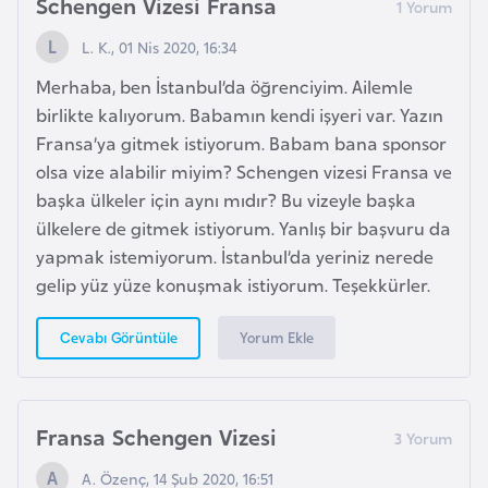
Schengen Vizesi Fransa
L. K., 01 Nis 2020, 16:34
İ
z
Merhaba, ben İstanbul’da öğrenciyim. Ailemle
l
birlikte kalıyorum. Babamın kendi işyeri var. Yazın
a
Fransa’ya gitmek istiyorum. Babam bana sponsor
n
olsa vize alabilir miyim? Schengen vizesi Fransa ve
d
başka ülkeler için aynı mıdır? Bu vizeyle başka
a
ülkelere de gitmek istiyorum. Yanlış bir başvuru da
yapmak istemiyorum. İstanbul’da yeriniz nerede
gelip yüz yüze konuşmak istiyorum. Teşekkürler.
K
a
Yorum Ekle
Cevabı Görüntüle
m
b
o
ç
Fransa Schengen Vizesi
y
A. Özenç, 14 Şub 2020, 16:51
a