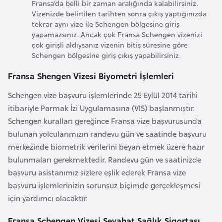
Fransa’da belli bir zaman aralığında kalabilirsiniz.
G
Vizenizde belirtilen tarihten sonra çıkış yaptığınızda
ü
tekrar aynı vize ile Schengen bölgesine giriş
yapamazsınız. Ancak çok Fransa Schengen vizenizi
n
çok girişli aldıysanız vizenin bitiş süresine göre
e
Schengen bölgesine giriş çıkış yapabilirsiniz.
y
K
Fransa Shengen Vizesi Biyometri İşlemleri
o
Schengen vize başvuru işlemlerinde 25 Eylül 2014 tarihi
r
itibariyle Parmak İzi Uygulamasına (VIS) başlanmıştır.
e
Schengen kuralları gereğince Fransa vize başvurusunda
bulunan yolcularımızın randevu gün ve saatinde başvuru
G
merkezinde biometrik verilerini beyan etmek üzere hazır
ü
bulunmaları gerekmektedir. Randevu gün ve saatinizde
n
başvuru asistanımız sizlere eşlik ederek Fransa vize
e
başvuru işlemlerinizin sorunsuz biçimde gerçekleşmesi
y
için yardımcı olacaktır.
S
u
Fransa Schengen Vizesi Seyahat Sağlık Sigortası