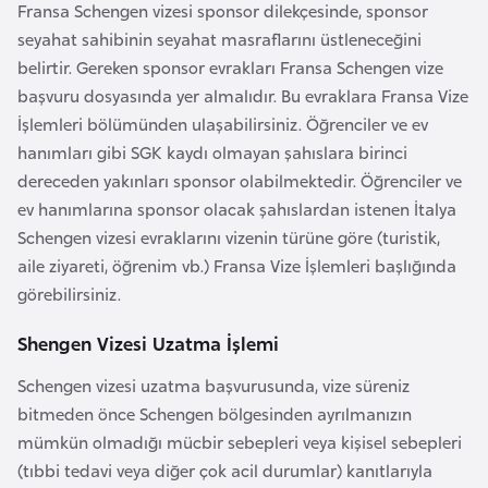
s
Fransa Schengen vizesi sponsor dilekçesinde, sponsor
t
seyahat sahibinin seyahat masraflarını üstleneceğini
a
belirtir. Gereken sponsor evrakları Fransa Schengen vize
n
başvuru dosyasında yer almalıdır. Bu evraklara Fransa Vize
İşlemleri bölümünden ulaşabilirsiniz. Öğrenciler ve ev
H
hanımları gibi SGK kaydı olmayan şahıslara birinci
ı
dereceden yakınları sponsor olabilmektedir. Öğrenciler ve
r
ev hanımlarına sponsor olacak şahıslardan istenen İtalya
v
Schengen vizesi evraklarını vizenin türüne göre (turistik,
a
aile ziyareti, öğrenim vb.) Fransa Vize İşlemleri başlığında
t
görebilirsiniz.
i
Shengen Vizesi Uzatma İşlemi
s
t
Schengen vizesi uzatma başvurusunda, vize süreniz
a
bitmeden önce Schengen bölgesinden ayrılmanızın
n
mümkün olmadığı mücbir sebepleri veya kişisel sebepleri
(tıbbi tedavi veya diğer çok acil durumlar) kanıtlarıyla