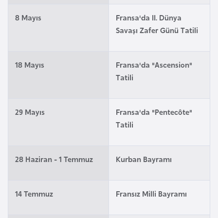
e
8 Mayıs
Fransa'da II. Dünya
y
Savaşı Zafer Günü Tatili
n
B
18 Mayıs
Fransa'da "Ascension"
a
Tatili
n
g
29 Mayıs
Fransa'da "Pentecôte"
l
Tatili
a
d
e
28 Haziran - 1 Temmuz
Kurban Bayramı
ş
B
14 Temmuz
Fransız Milli Bayramı
e
l