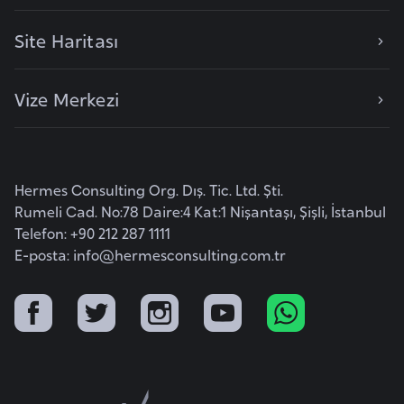
i
b
Site Haritası
u
t
Vize Merkezi
i
Ç
i
Hermes Consulting Org. Dış. Tic. Ltd. Şti.
n
Rumeli Cad. No:78 Daire:4 Kat:1 Nişantaşı, Şişli, İstanbul
Telefon: +90 212 287 1111
D
E-posta:
info@hermesconsulting.com.tr
a
n
i
m
a
r