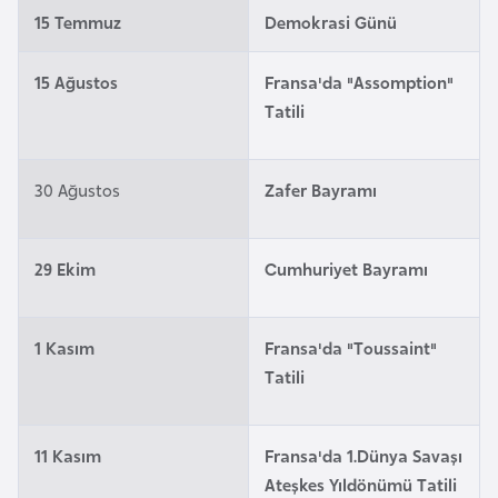
15 Temmuz
Demokrasi Günü
a
r
15 Ağustos
Fransa'da "Assomption"
u
Tatili
s
B
30 Ağustos
Zafer Bayramı
e
l
ç
29 Ekim
Cumhuriyet Bayramı
i
k
1 Kasım
Fransa'da "Toussaint"
a
Tatili
B
e
11 Kasım
Fransa'da 1.Dünya Savaşı
n
Ateşkes Yıldönümü Tatili