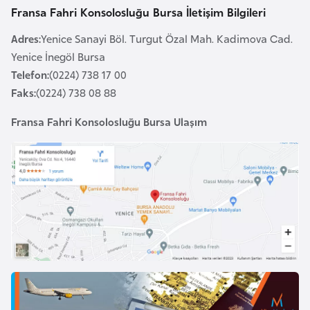
l
Fransa Fahri Konsolosluğu Bursa İletişim Bilgileri
g
Adres:
Yenice Sanayi Böl. Turgut Özal Mah. Kadimova Cad.
a
Yenice İnegöl Bursa
r
Telefon:
(0224) 738 17 00
i
Faks:
(0224) 738 08 88
s
t
Fransa Fahri Konsolosluğu Bursa Ulaşım
a
n
B
u
r
k
i
n
a