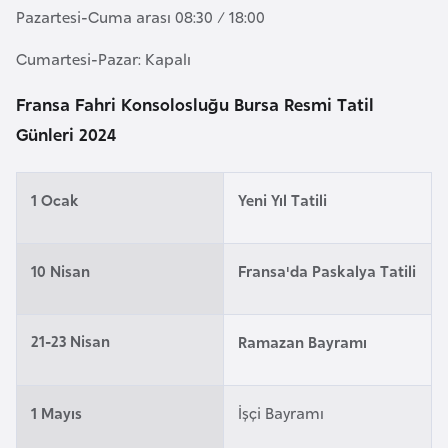
a
r
Pazartesi-Cuma arası 08:30 / 18:00
i
Cumartesi-Pazar: Kapalı
A
z
Fransa Fahri Konsolosluğu Bursa Resmi Tatil
e
Günleri 2024
r
b
a
1 Ocak
Yeni Yıl Tatili
y
c
10 Nisan
Fransa'da Paskalya Tatili
a
n
21-23 Nisan
Ramazan Bayramı
B
a
h
1 Mayıs
İşçi Bayramı
r