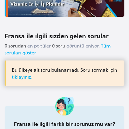
F
a
s
o
Fransa ile ilgili sizden gelen sorular
Ç
0 sorudan
en popüler
0 soru
görüntüleniyor.
Tüm
a
soruları göster
d
Bu ülkeye ait soru bulanamadı. Soru sormak için
Ç
tıklayınız.
e
k
C
u
m
h
Fransa ile ilgili farklı bir sorunuz mu var?
u