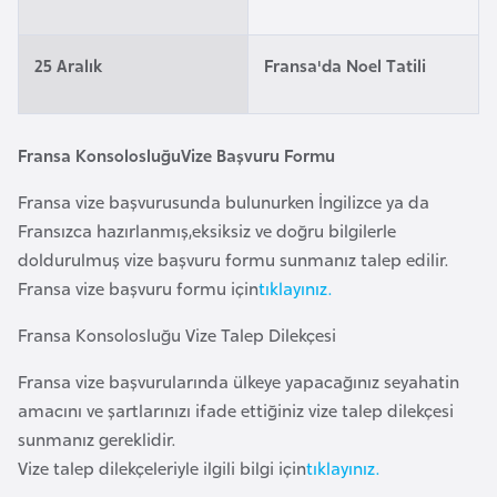
i
n
25 Aralık
Fransa'da Noel Tatili
B
o
Fransa KonsolosluğuVize Başvuru Formu
s
n
Fransa vize başvurusunda bulunurken İngilizce ya da
a
Fransızca hazırlanmış,eksiksiz ve doğru bilgilerle
H
doldurulmuş vize başvuru formu sunmanız talep edilir.
e
Fransa vize başvuru formu için
tıklayınız.
r
s
Fransa Konsolosluğu Vize Talep Dilekçesi
e
Fransa vize başvurularında ülkeye yapacağınız seyahatin
k
amacını ve şartlarınızı ifade ettiğiniz vize talep dilekçesi
sunmanız gereklidir.
B
Vize talep dilekçeleriyle ilgili bilgi için
tıklayınız.
u