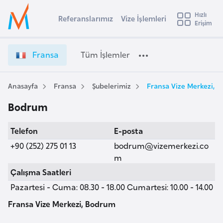
u
Hızlı
s
Referanslarımız
Vize İşlemleri
Başvuru yapmak istediğiniz ülkeyi seçin
Erişim
F
İ
Üye
t
Ülke Seçimi
r
Girişi
r
a
l
Fransa
Tüm İşlemler
a
n
l
e
s
y
a
Anasayfa
Fransa
Şubelerimiz
Fransa Vize Merkezi, 
t
a
V
Bodrum
i
i
z
A
Telefon
E-posta
e
ş
v
İ
+90 (252) 275 01 13
bodrum@vizemerkezi.co
u
i
ş
m
s
l
Çalışma Saatleri
m
t
e
Pazartesi - Cuma: 08.30 - 18.00 Cumartesi: 10.00 - 14.00
u
m
r
l
Fransa Vize Merkezi, Bodrum
y
e