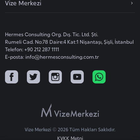
Vize Merkezi
e
y
n
Hermes Consulting Org. Dış. Tic. Ltd. Şti.
B
Rumeli Cad. No:78 Daire:4 Kat:1 Nişantaşı, Şişli, İstanbul
a
Telefon: +90 212 287 1111
n
E-posta:
info@hermesconsulting.com.tr
g
l
a
d
e
ş
B
Vize Merkezi © 2026 Tüm Hakları Saklıdır.
e
KVKK Metni
l