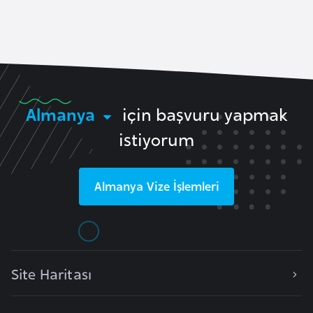
a
r
i
A
z
e
r
Almanya
için başvuru yapmak
b
istiyorum
a
y
c
Almanya
Vize İşlemleri
a
n
B
a
Site Haritası
h
r