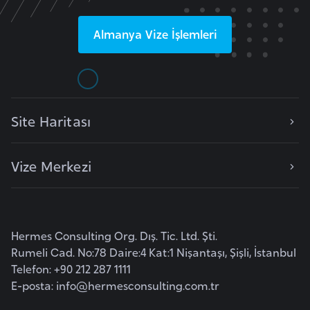
r
Almanya
Vize İşlemleri
i
y
e
t
i
Site Haritası
C
Vize Merkezi
e
z
a
y
Hermes Consulting Org. Dış. Tic. Ltd. Şti.
i
Rumeli Cad. No:78 Daire:4 Kat:1 Nişantaşı, Şişli, İstanbul
r
Telefon: +90 212 287 1111
E-posta:
info@hermesconsulting.com.tr
C