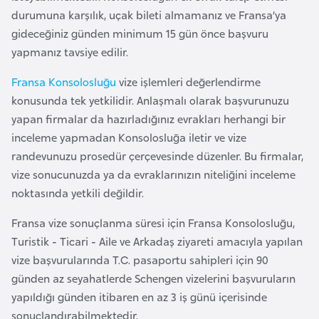
a
r
durumuna karşılık, uçak bileti almamanız ve Fransa’ya
i
gideceğiniz günden minimum 15 gün önce başvuru
A
yapmanız tavsiye edilir.
z
Fransa Konsolosluğu
vize işlemleri değerlendirme
e
konusunda tek yetkilidir. Anlaşmalı olarak başvurunuzu
r
yapan firmalar da hazırladığınız evrakları herhangi bir
b
inceleme yapmadan Konsolosluğa iletir ve vize
a
randevunuzu prosedür çerçevesinde düzenler. Bu firmalar,
y
vize sonucunuzda ya da evraklarınızın niteliğini inceleme
c
noktasında yetkili değildir.
a
n
Fransa vize sonuçlanma süresi için Fransa Konsolosluğu,
Turistik - Ticari - Aile ve Arkadaş ziyareti amacıyla yapılan
B
vize başvurularında T.C. pasaportu sahipleri için 90
a
günden az seyahatlerde Schengen vizelerini başvuruların
h
yapıldığı günden itibaren en az 3 iş günü içerisinde
r
sonuçlandırabilmektedir.