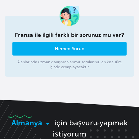
F
a
s
o
Fransa ile ilgili farklı bir sorunuz mu var?
Ç
Hemen Sorun
a
Alanlarında uzman danışmanlarımız sorularınızı en kısa süre
d
içinde cevaplayacaktır.
Ç
e
k
C
u
Almanya
için başvuru yapmak
m
h
istiyorum
u