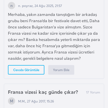
i
n. poyraz, 24 Ağu 2025, 21:57
n
Merhaba, yakın zamanda tanıştığım bir arkadaş
grubu beni Fransa’da bir festivale davet etti, Daha
B
önce sadece Bulgaristan’a vize almıştım. Sizce
o
Fransa vizesi ne kadar süre içerisinde çıkar ya da
s
çıkar mı? Banka hesabımda yeterli miktarda para
n
var, daha önce hiç Fransa’ya gitmediğim için
a
sormak istiyorum. Ayrıca Fransa vizesi ücretleri
H
nasıldır, gerekli belgelere nasıl ulaşırım?
e
r
Yorum Ekle
Cevabı Görüntüle
s
e
k
Fransa vizesi kaç günde çıkar?
B
M.M., 27 Ağu 2017, 15:26
u