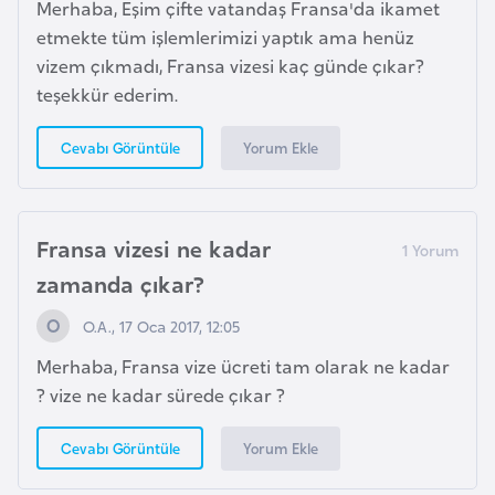
Merhaba, Eşim çifte vatandaş Fransa'da ikamet
l
etmekte tüm işlemlerimizi yaptık ama henüz
g
vizem çıkmadı, Fransa vizesi kaç günde çıkar?
a
teşekkür ederim.
r
i
Yorum Ekle
Cevabı Görüntüle
s
t
a
Fransa vizesi ne kadar
n
zamanda çıkar?
B
O.A., 17 Oca 2017, 12:05
u
Merhaba, Fransa vize ücreti tam olarak ne kadar
r
? vize ne kadar sürede çıkar ?
k
i
Yorum Ekle
Cevabı Görüntüle
n
a