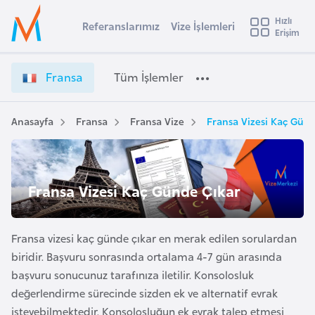
u
Hızlı
s
Referanslarımız
Vize İşlemleri
Başvuru yapmak istediğiniz ülkeyi seçin
Erişim
F
İ
Üye
t
Ülke Seçimi
r
Girişi
r
a
l
Fransa
Tüm İşlemler
a
n
l
e
s
y
a
Anasayfa
Fransa
Fransa Vize
Fransa Vizesi Kaç Gün
t
a
V
i
i
z
A
e
ş
Fransa Vizesi Kaç Günde Çıkar
v
İ
u
i
ş
s
l
Fransa vizesi kaç günde çıkar en merak edilen sorulardan
m
t
e
biridir. Başvuru sonrasında ortalama 4-7 gün arasında
u
m
başvuru sonucunuz tarafınıza iletilir. Konsolosluk
r
l
değerlendirme sürecinde sizden ek ve alternatif evrak
y
e
isteyebilmektedir. Konsolosluğun ek evrak talep etmesi