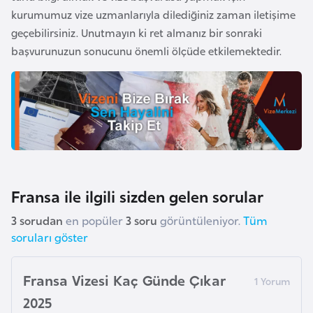
kurumumuz vize uzmanlarıyla dilediğiniz zaman iletişime
a
geçebilirsiniz. Unutmayın ki ret almanız bir sonraki
r
başvurunuzun sonucunu önemli ölçüde etkilemektedir.
u
s
B
e
l
ç
i
Fransa ile ilgili sizden gelen sorular
k
3 sorudan
en popüler
3 soru
görüntüleniyor.
Tüm
a
soruları göster
B
Fransa Vizesi Kaç Günde Çıkar
e
n
2025