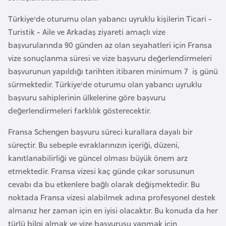
e
Türkiye'de oturumu olan yabancı uyruklu kişilerin Ticari -
y
Turistik - Aile ve Arkadaş ziyareti amaçlı vize
n
başvurularında 90 günden az olan seyahatleri için Fransa
vize sonuçlanma süresi ve vize başvuru değerlendirmeleri
B
başvurunun yapıldığı tarihten itibaren minimum 7 iş günü
a
sürmektedir. Türkiye'de oturumu olan yabancı uyruklu
n
başvuru sahiplerinin ülkelerine göre başvuru
g
değerlendirmeleri farklılık gösterecektir.
l
a
Fransa Schengen başvuru süreci kurallara dayalı bir
d
süreçtir. Bu sebeple evraklarınızın içeriği, düzeni,
e
kanıtlanabilirliği ve güncel olması büyük önem arz
ş
etmektedir. Fransa vizesi kaç günde çıkar sorusunun
cevabı da bu etkenlere bağlı olarak değişmektedir. Bu
noktada Fransa vizesi alabilmek adına profesyonel destek
B
almanız her zaman için en iyisi olacaktır. Bu konuda da her
e
türlü bilgi almak ve vize başvurusu yapmak için
l