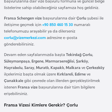
başvurularına dair vize başvuru formuna ve güncel belge
a
r
listelerine sahip olabileceğiniz sayfamıza hoş geldiniz.
i
A
Fransa Schengen vize
başvurularına dair
Çorlu
şubesi ile
z
iletişime geçmek için
+90 850 460 15 30
numaralı
e
telefonumuzu arayabilir ya da dilerseniz
r
corlu@vizemerkezi.com
adresine e-posta
b
gönderebilirsiniz.
a
Devam eden sayfalarımızda başta
Tekirdağ
Çorlu
,
y
Süleymanpaşa
,
Ergene
,
Marmaraereğlisi
,
Şarköy
,
c
Hayrabolu
,
Saray
,
Muratlı
,
Kapaklı
,
Malkara
ve
Çerkezköy
a
ilçelerimiz başta olmak üzere
Kırklareli
,
Edirne
ve
n
Çanakkale
gibi çevrede olan illerden gerçekleştirilmek
istenen
Fransa vize
başvurularına dair tüm bilgilere
B
erişebilirsiniz.
a
h
Fransa Vizesi Kimlere Gerekir? Çorlu
r