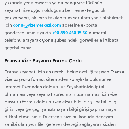
i
yukarıda yer almıyorsa ya da hangi vize türünün
n
seyahatinize uygun olduğunu belirlemekte güçlük
çekiyorsanız, aklınıza takılan tüm sorulara yanıt alabilmek
için
corlu@vizemerkezi.com
adresine e-posta
B
gönderebilirsiniz ya da
+90 850 460 15 30
numaralı
o
telefonu arayarak
Çorlu
şubesindeki görevlilerle irtibata
s
geçebilirsiniz.
n
a
Fransa Vize Başvuru Formu Çorlu
H
e
Fransa seyahati için en gerekli belge özelliği taşıyan
Fransa
r
vize başvuru formu
, sitemizden kolaylıkla bulunur ve
s
internet üzerinden doldurulur. Seyahatinizin iptal
e
olmaması veya seyahat sürecinizin uzamaması için vize
k
başvuru formu doldururken eksik bilgi girişi, hatalı bilgi
girişi veya gerçeği yansıtmayan bilgi girişi yapmamaya
dikkat etmelisiniz. Dilerseniz size bu konuda deneyim
B
sahibi olan yetkililer gereken desteği sağlayarak sizden
u