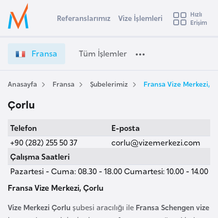
u
Hızlı
s
Referanslarımız
Vize İşlemleri
Başvuru yapmak istediğiniz ülkeyi seçin
Erişim
F
İ
Üye
t
Ülke Seçimi
r
Girişi
r
a
l
Fransa
Tüm İşlemler
a
n
l
e
s
y
a
Anasayfa
Fransa
Şubelerimiz
Fransa Vize Merkezi, Ç
t
a
V
Çorlu
i
i
z
A
Telefon
E-posta
e
ş
v
İ
+90 (282) 255 50 37
corlu@vizemerkezi.com
u
i
ş
Çalışma Saatleri
s
l
Pazartesi - Cuma: 08.30 - 18.00 Cumartesi: 10.00 - 14.00
m
t
e
u
m
Fransa Vize Merkezi, Çorlu
r
l
Vize Merkezi Çorlu
şubesi aracılığı ile
Fransa Schengen vize
y
e