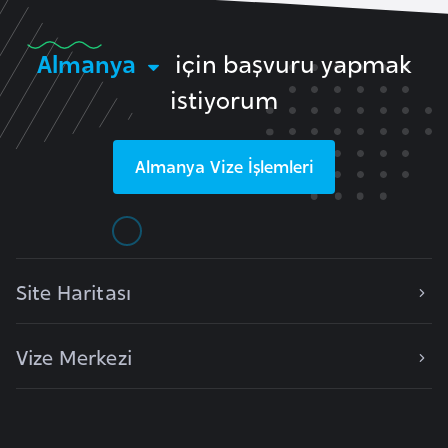
o
Almanya
için başvuru yapmak
B
istiyorum
u
l
g
Almanya
Vize İşlemleri
a
r
i
s
t
Site Haritası
a
n
Vize Merkezi
E
r
m