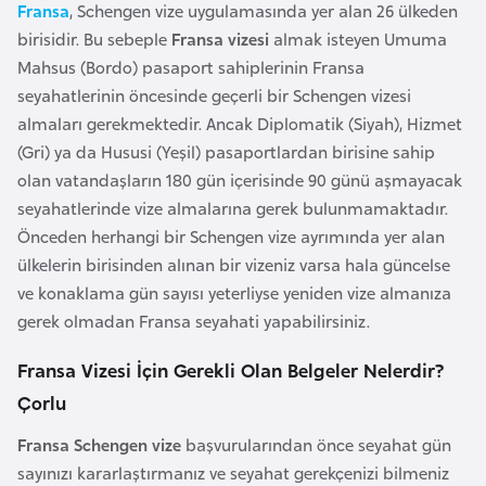
Fransa
, Schengen vize uygulamasında yer alan 26 ülkeden
e
birisidir. Bu sebeple
Fransa vizesi
almak isteyen Umuma
y
Mahsus (Bordo) pasaport sahiplerinin Fransa
n
seyahatlerinin öncesinde geçerli bir Schengen vizesi
almaları gerekmektedir. Ancak Diplomatik (Siyah), Hizmet
B
(Gri) ya da Hususi (Yeşil) pasaportlardan birisine sahip
a
olan vatandaşların 180 gün içerisinde 90 günü aşmayacak
n
seyahatlerinde vize almalarına gerek bulunmamaktadır.
g
Önceden herhangi bir Schengen vize ayrımında yer alan
l
ülkelerin birisinden alınan bir vizeniz varsa hala güncelse
a
ve konaklama gün sayısı yeterliyse yeniden vize almanıza
d
gerek olmadan Fransa seyahati yapabilirsiniz.
e
ş
Fransa Vizesi İçin Gerekli Olan Belgeler Nelerdir?
Çorlu
B
Fransa Schengen vize
başvurularından önce seyahat gün
e
sayınızı kararlaştırmanız ve seyahat gerekçenizi bilmeniz
l