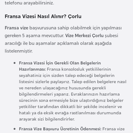
telefonu arayabilirsiniz.
F
a
Fransa Vizesi Nasıl Alınır? Çorlu
s
o
Fransa vize
başvurusuna sahip olabilmek için yapılması
gereken 5 aşama mevcuttur.
Vize Merkezi Çorlu
şubesi
aracılığı ile bu aşamalar açıklamalı olarak aşağıda
Ç
listelenmiştir.
a
d
Fransa Vizesi İçin Gerekli Olan Belgelerin
Hazırlanması:
Fransa konsolosluk yetkililerinin
seyahatiniz için sizden talep edeceği belgelerin
Ç
listesini sizlerle paylaşırız. Talep edilen belgelere nasıl
e
ve nereden ulaşacağınız hususunda gerekli
k
bilgilendirmeleri yaparız. Evraklarınızın hazırlama
sürecinin sona ermesiyle bize ulaştırdığınız belgeler
C
yetkililer tarafından dikkatli bir şekilde incelenir ve
u
hatalı ya da eksik evrağa rastlanılması durumunda
m
arayarak sizi bilgilendirirler.
h
Fransa Vize Başvuru Ücretinin Ödenmesi:
Fransa vize
u