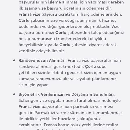
başvurularının işleme alınması için yapılması gereken
r
ilk aşama vize başvuru ücretinizin ödenmesidir.
i
Fransa vize başvuru ücreti
tüm harç ödemelerinden,
Çorlu
şubesinin size vereceği danışmanlık hizmet
y
bedelinden ve diğer giderlerden oluşmaktadır. Vize
e
başvuru ücretinizi
Çorlu
şubesinden talep edeceğiniz
t
hesap numarasına transfer ederek kolaylıkla
i
ödeyebilirsiniz ya da
Çorlu
şubesini ziyaret ederek
kendiniz ödeyebilirsiniz.
Randevunuzun Alınması:
Fransa vize başvuruları için
C
randevu alınması gerekmektedir.
Çorlu
şube
e
yetkilileri sizinle irtibata geçerek sizin için en uygun
z
zamana randevunuzu alır ve seyahat planlamanızı
a
sizin için yapar.
y
Biyometrik Verilerinizin ve Dosyanızın Sunulması:
i
Schengen vize uygulamasına taraf olması nedeniyle
Fransa vize
başvuruları için parmak izi verilmesi
r
gerekir. Parmak izi verme sürecinizin tamamlanması
ile birlikte yetkililer hazırlamış olduğunuz
C
evraklarınızı Fransa konsolosluk yetkililerine teslim