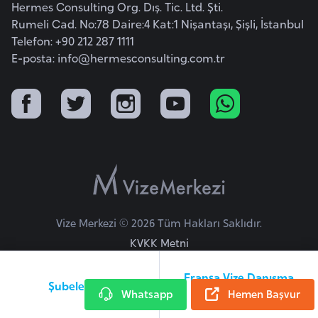
Hermes Consulting Org. Dış. Tic. Ltd. Şti.
e
Rumeli Cad. No:78 Daire:4 Kat:1 Nişantaşı, Şişli, İstanbul
n
Telefon: +90 212 287 1111
i
E-posta:
info@hermesconsulting.com.tr
s
t
a
n
E
s
t
Vize Merkezi © 2026 Tüm Hakları Saklıdır.
o
n
KVKK Metni
y
Fransa Vize Danışma
a
Şubelerimiz
Whatsapp
Hattı
Hemen Başvur