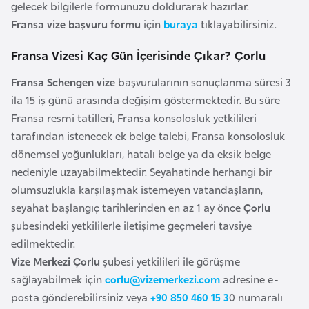
gelecek bilgilerle formunuzu doldurarak hazırlar.
l
Fransa vize başvuru formu
için
buraya
tıklayabilirsiniz.
g
a
Fransa Vizesi Kaç Gün İçerisinde Çıkar? Çorlu
r
i
Fransa Schengen vize
başvurularının sonuçlanma süresi 3
s
ila 15 iş günü arasında değişim göstermektedir. Bu süre
t
Fransa resmi tatilleri, Fransa konsolosluk yetkilileri
a
tarafından istenecek ek belge talebi, Fransa konsolosluk
n
dönemsel yoğunlukları, hatalı belge ya da eksik belge
nedeniyle uzayabilmektedir. Seyahatinde herhangi bir
olumsuzlukla karşılaşmak istemeyen vatandaşların,
B
seyahat başlangıç tarihlerinden en az 1 ay önce
Çorlu
u
şubesindeki yetkililerle iletişime geçmeleri tavsiye
r
edilmektedir.
k
Vize Merkezi Çorlu
şubesi yetkilileri ile görüşme
i
sağlayabilmek için
corlu@vizemerkezi.com
adresine e-
n
posta gönderebilirsiniz veya
+90 850 460 15 3
0 numaralı
a