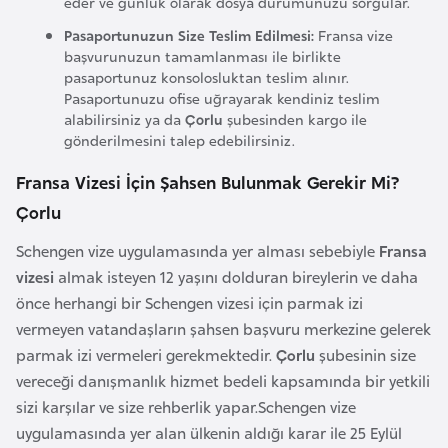
eder ve günlük olarak dosya durumunuzu sorgular.
i
b
Pasaportunuzun Size Teslim Edilmesi:
Fransa vize
u
başvurunuzun tamamlanması ile birlikte
pasaportunuz konsolosluktan teslim alınır.
t
Pasaportunuzu ofise uğrayarak kendiniz teslim
i
alabilirsiniz ya da
Çorlu
şubesinden kargo ile
gönderilmesini talep edebilirsiniz.
Ç
Fransa Vizesi İçin Şahsen Bulunmak Gerekir Mi?
i
Çorlu
n
Schengen vize uygulamasında yer alması sebebiyle
Fransa
vizesi
almak isteyen 12 yaşını dolduran bireylerin ve daha
D
önce herhangi bir Schengen vizesi için parmak izi
a
vermeyen vatandaşların şahsen başvuru merkezine gelerek
n
parmak izi vermeleri gerekmektedir.
Çorlu
şubesinin size
i
vereceği danışmanlık hizmet bedeli kapsamında bir yetkili
m
sizi karşılar ve size rehberlik yapar.Schengen vize
a
uygulamasında yer alan ülkenin aldığı karar ile 25 Eylül
r