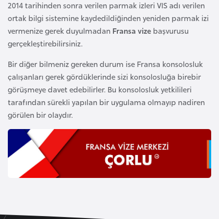
2014 tarihinden sonra verilen parmak izleri VIS adı verilen
k
ortak bilgi sistemine kaydedildiğinden yeniden parmak izi
a
vermenize gerek duyulmadan
Fransa vize
başvurusu
gerçekleştirebilirsiniz.
D
e
Bir diğer bilmeniz gereken durum ise Fransa konsolosluk
m
çalışanları gerek gördüklerinde sizi konsolosluğa birebir
o
görüşmeye davet edebilirler. Bu konsolosluk yetkilileri
k
tarafından sürekli yapılan bir uygulama olmayıp nadiren
r
görülen bir olaydır.
a
t
i
k
K
o
n
g