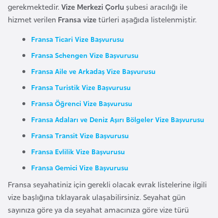
gerekmektedir.
Vize Merkezi Çorlu
şubesi aracılığı ile
a
hizmet verilen
Fransa vize
türleri aşağıda listelenmiştir.
r
u
Fransa Ticari Vize Başvurusu
s
Fransa Schengen Vize Başvurusu
Fransa Aile ve Arkadaş Vize Başvurusu
B
Fransa Turistik Vize Başvurusu
e
l
Fransa Öğrenci Vize Başvurusu
ç
Fransa Adaları ve Deniz Aşırı Bölgeler Vize Başvurusu
i
Fransa Transit Vize Başvurusu
k
Fransa Evlilik Vize Başvurusu
a
Fransa Gemici Vize Başvurusu
B
Fransa seyahatiniz için gerekli olacak evrak listelerine ilgili
e
vize başlığına tıklayarak ulaşabilirsiniz. Seyahat gün
n
sayınıza göre ya da seyahat amacınıza göre vize türü