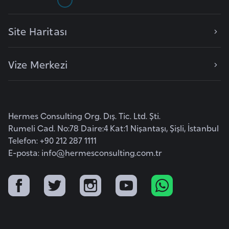
r
i
Site Haritası
y
e
Vize Merkezi
t
i
C
Hermes Consulting Org. Dış. Tic. Ltd. Şti.
e
Rumeli Cad. No:78 Daire:4 Kat:1 Nişantaşı, Şişli, İstanbul
z
Telefon: +90 212 287 1111
a
E-posta:
info@hermesconsulting.com.tr
y
i
r
C