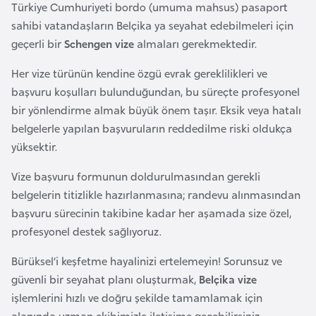
Türkiye Cumhuriyeti bordo (umuma mahsus) pasaport
l
sahibi vatandaşların Belçika ya seyahat edebilmeleri için
g
geçerli bir
Schengen vize
almaları gerekmektedir.
a
r
Her vize türünün kendine özgü evrak gereklilikleri ve
i
başvuru koşulları bulunduğundan, bu süreçte profesyonel
s
bir yönlendirme almak büyük önem taşır. Eksik veya hatalı
t
belgelerle yapılan başvuruların reddedilme riski oldukça
a
yüksektir.
n
Vize başvuru formunun doldurulmasından gerekli
belgelerin titizlikle hazırlanmasına; randevu alınmasından
B
başvuru sürecinin takibine kadar her aşamada size özel,
u
profesyonel destek sağlıyoruz.
r
k
Bürüksel’i keşfetme hayalinizi ertelemeyin! Sorunsuz ve
i
güvenli bir seyahat planı oluşturmak,
Belçika vize
n
işlemlerini hızlı ve doğru şekilde tamamlamak için
a
alanında uzman ekibimizle iletişime geçebilirsiniz.