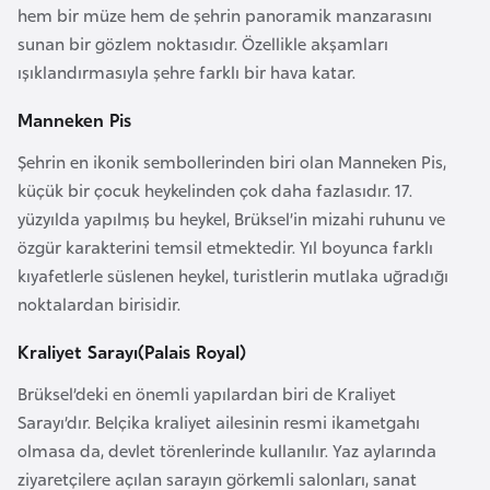
hem bir müze hem de şehrin panoramik manzarasını
e
sunan bir gözlem noktasıdır. Özellikle akşamları
y
ışıklandırmasıyla şehre farklı bir hava katar.
n
Manneken Pis
B
Şehrin en ikonik sembollerinden biri olan Manneken Pis,
a
küçük bir çocuk heykelinden çok daha fazlasıdır. 17.
n
yüzyılda yapılmış bu heykel, Brüksel’in mizahi ruhunu ve
g
özgür karakterini temsil etmektedir. Yıl boyunca farklı
l
kıyafetlerle süslenen heykel, turistlerin mutlaka uğradığı
a
noktalardan birisidir.
d
e
Kraliyet Sarayı(Palais Royal)
ş
Brüksel’deki en önemli yapılardan biri de Kraliyet
Sarayı’dır. Belçika kraliyet ailesinin resmi ikametgahı
B
olmasa da, devlet törenlerinde kullanılır. Yaz aylarında
e
ziyaretçilere açılan sarayın görkemli salonları, sanat
l