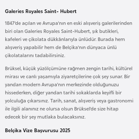
i
n
Galeries Royales Saint- Hubert
1847’de açılan ve Avrupa’nın en eski alışveriş galerilerinden
B
biri olan Galeries Royales Saint-Hubert, şık butikleri,
o
kafeleri ve çikolata dükkânlarıyla ünlüdür. Burada hem
s
alışveriş yapabilir hem de Belçika’nın dünyaca ünlü
n
çikolatalarını tadabilirsiniz.
a
Brüksel, küçük yüzölçümüne rağmen zengin tarihi, kültürel
H
mirası ve canlı yaşamıyla ziyaretçilerine çok şey sunar. Bir
e
yandan modern Avrupa’nın merkezinde olduğunuzu
r
hissederken, diğer yandan tarihi sokaklarda keyifli bir
s
yolculuğa çıkarsınız. Tarih, sanat, alışveriş veya gastronomi
e
ile ilgili alanınız ne olursa olsun Brüksel’de size hitap
k
edecek bir şey mutlaka bulacaksınız.
B
Belçika Vize Başvurusu 2025
u