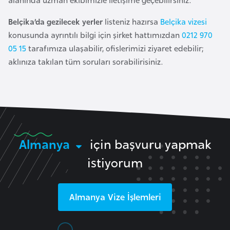
F
a
Belçika’da gezilecek yerler
listeniz hazırsa
Belçika vizesi
s
konusunda ayrıntılı bilgi için şirket hattımızdan
0212 970
o
05 15
tarafımıza ulaşabilir, ofislerimizi ziyaret edebilir;
aklınıza takılan tüm soruları sorabilirisiniz.
Ç
a
d
Ç
Almanya
için başvuru yapmak
e
istiyorum
k
C
u
Almanya
Vize İşlemleri
m
h
u