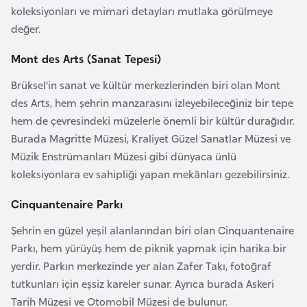
koleksiyonları ve mimari detayları mutlaka görülmeye
a
değer.
r
u
Mont des Arts (Sanat Tepesi)
s
Brüksel’in sanat ve kültür merkezlerinden biri olan Mont
des Arts, hem şehrin manzarasını izleyebileceğiniz bir tepe
B
hem de çevresindeki müzelerle önemli bir kültür durağıdır.
e
Burada Magritte Müzesi, Kraliyet Güzel Sanatlar Müzesi ve
l
Müzik Enstrümanları Müzesi gibi dünyaca ünlü
ç
koleksiyonlara ev sahipliği yapan mekânları gezebilirsiniz.
i
k
Cinquantenaire Parkı
a
Şehrin en güzel yeşil alanlarından biri olan Cinquantenaire
Parkı, hem yürüyüş hem de piknik yapmak için harika bir
B
yerdir. Parkın merkezinde yer alan Zafer Takı, fotoğraf
e
tutkunları için eşsiz kareler sunar. Ayrıca burada Askeri
n
Tarih Müzesi ve Otomobil Müzesi de bulunur.