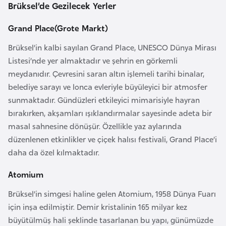
a
Brüksel’de Gezilecek Yerler
Grand Place(Grote Markt)
A
z
Brüksel’in kalbi sayılan Grand Place, UNESCO Dünya Mirası
e
Listesi’nde yer almaktadır ve şehrin en görkemli
r
meydanıdır. Çevresini saran altın işlemeli tarihi binalar,
b
belediye sarayı ve lonca evleriyle büyüleyici bir atmosfer
a
sunmaktadır. Gündüzleri etkileyici mimarisiyle hayran
y
bırakırken, akşamları ışıklandırmalar sayesinde adeta bir
c
masal sahnesine dönüşür. Özellikle yaz aylarında
a
düzenlenen etkinlikler ve çiçek halısı festivali, Grand Place’i
n
daha da özel kılmaktadır.
Atomium
B
Brüksel’in simgesi haline gelen Atomium, 1958 Dünya Fuarı
a
için inşa edilmiştir. Demir kristalinin 165 milyar kez
h
büyütülmüş hali şeklinde tasarlanan bu yapı, günümüzde
r