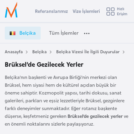
u
Hızlı
s
Referanslarımız
Vize İşlemleri
Başvuru yapmak istediğiniz ülkeyi seçin
Erişim
İ
Üye
t
Ülke Seçimi
Girişi
r
l
Belçika
Tüm İşlemler
a
l
e
y
Anasayfa
Belçika
Belçika Vizesi İle İlgili Duyurular
Br
t
a
Brüksel’de Gezilecek Yerler
i
A
Belçika’nın başkenti ve Avrupa Birliği’nin merkezi olan
ş
v
Brüksel, hem siyasi hem de kültürel açıdan büyük bir
u
i
öneme sahiptir. Kozmopolit yapısı, tarihi dokusu, sanat
s
galerileri, parkları ve eşsiz lezzetleriyle Brüksel, gezginlere
m
t
farklı deneyimler sunmaktadır. Eğer rotanız başkente
u
düşerse, keşfetmeniz gereken
Brüksel’de gezilecek yerler
ve
r
en önemli noktalarını sizlerle paylaşıyoruz.
y