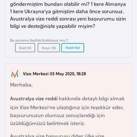
a
e
göndermiştim bundan olabilir mi? 1 kere Almanya
m
1 kere Ukrayna'ya gitmiştim daha önce sorunsuz.
l
Avustralya vize reddi sonrası yeni başvurumu sizin
A
e
bilgi ve desteğinizle yapabilir miyim?
z
r
e
i
Bu yorumu faydalı buldunuz mu ?
r
Yanıt Ver
Evet (
0
)
Hayır (
0
)
b
a
y
Vize Merkezi 03 May 2020, 18:28
c
a
Merhaba,
n
Avustralya vize reddi
hakkında detaylı bilgi almak
için Vize Merkezi'ne ulaştığınız için teşekkür eder,
B
başvurunuzun olumsuz sonuçlandığı için
a
üzüldüğümüzü belirtmek isteriz.
h
r
Avustralya vize başvurusu diğer ülke vize