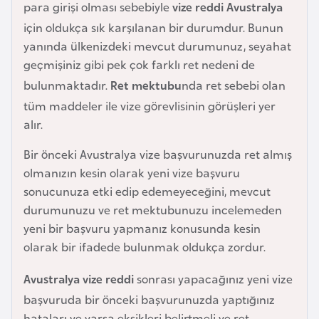
para girişi olması sebebiyle
vize reddi Avustralya
a
için oldukça sık karşılanan bir durumdur. Bunun
r
yanında ülkenizdeki mevcut durumunuz, seyahat
u
geçmişiniz gibi pek çok farklı ret nedeni de
s
bulunmaktadır.
Ret mektubu
nda ret sebebi olan
tüm maddeler ile vize görevlisinin görüşleri yer
B
alır.
e
l
Bir önceki Avustralya vize başvurunuzda ret almış
ç
olmanızın kesin olarak yeni vize başvuru
i
sonucunuza etki edip edemeyeceğini, mevcut
k
durumunuzu ve ret mektubunuzu incelemeden
a
yeni bir başvuru yapmanız konusunda kesin
olarak bir ifadede bulunmak oldukça zordur.
B
Avustralya vize reddi
sonrası yapacağınız yeni vize
e
başvuruda bir önceki başvurunuzda yaptığınız
n
hataları ve varsa eksikleri belirtmeli ve ret