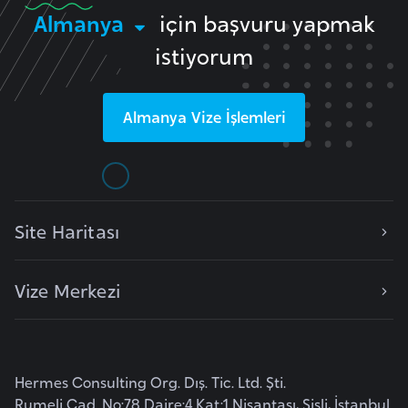
Almanya
için başvuru yapmak
r
i
istiyorum
y
e
t
Almanya
Vize İşlemleri
i
C
e
Site Haritası
z
a
Vize Merkezi
y
i
r
Hermes Consulting Org. Dış. Tic. Ltd. Şti.
C
Rumeli Cad. No:78 Daire:4 Kat:1 Nişantaşı, Şişli, İstanbul