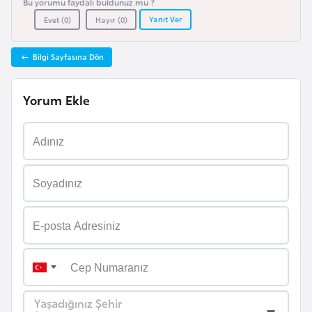
Bu yorumu faydalı buldunuz mu ?
l
Yanıt Ver
Evet (
0
)
Hayır (
0
)
g
a
Bilgi Sayfasına Dön
r
i
Yorum Ekle
s
t
a
n
B
u
r
k
i
n
Yaşadığınız Şehir
a