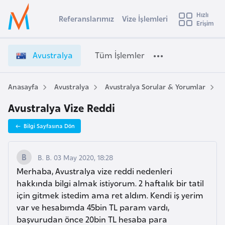
u
Hızlı
s
Referanslarımız
Vize İşlemleri
Başvuru yapmak istediğiniz ülkeyi seçin
Erişim
A
İ
Üye
t
Ülke Seçimi
v
Girişi
r
u
l
Avustralya
Tüm İşlemler
a
s
l
e
t
y
r
Anasayfa
Avustralya
Avustralya Sorular & Yorumlar
A
t
a
a
Avustralya Vize Reddi
l
i
y
A
Bilgi Sayfasına Dön
a
ş
v
V
u
i
i
B. B. 03 May 2020, 18:28
s
z
Merhaba, Avustralya vize reddi nedenleri
m
t
e
hakkında bilgi almak istiyorum. 2 haftalık bir tatil
u
İ
için gitmek istedim ama ret aldım. Kendi iş yerim
r
ş
var ve hesabımda 45bin TL param vardı,
y
l
başvurudan önce 20bin TL hesaba para