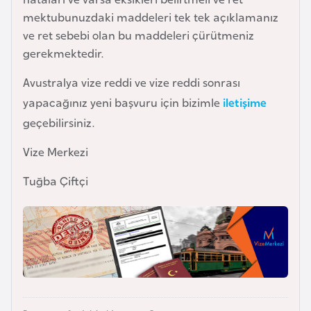
i
mektubunuzdaki maddeleri tek tek açıklamanız
n
ve ret sebebi olan bu maddeleri çürütmeniz
gerekmektedir.
B
o
Avustralya vize reddi ve vize reddi sonrası
s
yapacağınız yeni başvuru için bizimle
iletişime
n
geçebilirsiniz.
a
Vize Merkezi
H
e
Tuğba Çiftçi
r
s
e
k
B
u