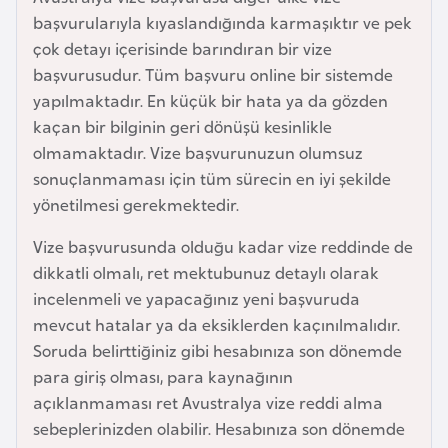
e
başvurularıyla kıyaslandığında karmaşıktır ve pek
y
çok detayı içerisinde barındıran bir vize
n
başvurusudur. Tüm başvuru online bir sistemde
yapılmaktadır. En küçük bir hata ya da gözden
kaçan bir bilginin geri dönüşü kesinlikle
B
olmamaktadır. Vize başvurunuzun olumsuz
a
sonuçlanmaması için tüm sürecin en iyi şekilde
n
yönetilmesi gerekmektedir.
g
l
Vize başvurusunda olduğu kadar vize reddinde de
a
dikkatli olmalı, ret mektubunuz detaylı olarak
d
incelenmeli ve yapacağınız yeni başvuruda
e
mevcut hatalar ya da eksiklerden kaçınılmalıdır.
ş
Soruda belirttiğiniz gibi hesabınıza son dönemde
para giriş olması, para kaynağının
B
açıklanmaması ret Avustralya vize reddi alma
e
sebeplerinizden olabilir. Hesabınıza son dönemde
l