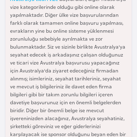
e
vize kategorilerinde olduğu gibi online olarak
y
yapılmaktadır. Diğer ülke vize başvurularından
n
farklı olarak tamamen online başvuru yapılması,
evrakların yine bu online sisteme yüklenmesi
zorunluluğu sebebiyle ayrılmakta ve zor
B
bulunmaktadır. Siz ve sizinle birlikte Avustralya'ya
a
seyahat edecek iş arkadaşınız çalışan olduğunuz
n
ve ticari vize Avustralya başvurusu yapacağınız
g
için Avustralya'da ziyaret edeceğiniz firmadan
l
alınmış; isimleriniz, seyahat tarihleriniz, seyahat
a
ve mevcut iş bilgileriniz ile davet eden firma
d
bilgileri gibi bir takım zorunlu bilgileri içeren
e
davetiye başvurunuz için en önemli belgelerden
ş
biridir. Diğer bir önemli belge ise mevcut
işvereninizden alacağınız, Avustralya seyahatiniz,
B
şirketteki göreviniz ve eğer giderlerinizi
e
karşılayacak ise sponsor olduğunu beyan eden bir
l