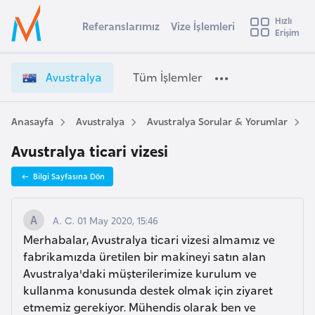
u
Hızlı
s
Referanslarımız
Vize İşlemleri
Başvuru yapmak istediğiniz ülkeyi seçin
Erişim
A
İ
Üye
t
Ülke Seçimi
v
Girişi
r
u
l
Avustralya
Tüm İşlemler
a
s
l
e
t
y
r
Anasayfa
Avustralya
Avustralya Sorular & Yorumlar
A
t
a
a
Avustralya ticari vizesi
l
i
y
A
Bilgi Sayfasına Dön
a
ş
v
V
u
i
i
A. C. 01 May 2020, 15:46
s
z
Merhabalar, Avustralya ticari vizesi almamız ve
m
t
e
fabrikamızda üretilen bir makineyi satın alan
u
İ
Avustralya'daki müşterilerimize kurulum ve
r
ş
kullanma konusunda destek olmak için ziyaret
y
l
etmemiz gerekiyor. Mühendis olarak ben ve