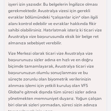
işyeri izin yazısıdır. Bu belgelerin İngilizce olması
a
gerekmektedir. Avustralya vizesi için gerekli
r
evraklar bölümündeki "çalışanlar için" olan ilgili
u
alanı kontrol edebilir ve evraklar hakkında fikir
s
sahibi olabilirsiniz. Hatırlatmak isteriz ki ticari vize
Avustralya vize başvurusunda eksik bir belge ret
B
almanıza sebebiyet verebilir.
e
l
Vize Merkezi olarak ticari vize Avustralya vize
ç
başvurunuzu sizler adına en hızlı ve en doğru
i
biçimde tamamlayarak, Avustralya ticari vize
k
başvurunuzun olumlu sonuçlanması ve bu
a
süreçte zorunlu olan biyometrik verilerinizin
alınması işlemi için yetkili kuruluş olan VFS
Global'e gitmek dışında tüm süreci sizler adına
B
yönetmekten memnuniyet duyarız. Yoğun çalışan
e
biri olarak sizleri yormadan, süreci sizin adınıza
n