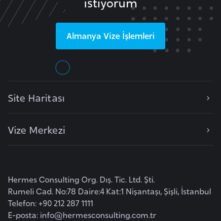
istiyorum
r
i
Almanya
Vize İşlemleri
y
e
t
i
Site Haritası
C
e
Vize Merkezi
z
a
y
i
Hermes Consulting Org. Dış. Tic. Ltd. Şti.
r
Rumeli Cad. No:78 Daire:4 Kat:1 Nişantaşı, Şişli, İstanbul
Telefon: +90 212 287 1111
C
E-posta:
info@hermesconsulting.com.tr