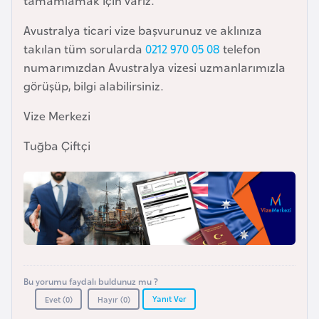
tamamlamak için varız.
i
n
Avustralya ticari vize başvurunuz ve aklınıza
takılan tüm sorularda
0212 970 05 08
telefon
B
numarımızdan Avustralya vizesi uzmanlarımızla
o
görüşüp, bilgi alabilirsiniz.
s
Vize Merkezi
n
a
Tuğba Çiftçi
H
e
r
s
e
k
Bu yorumu faydalı buldunuz mu ?
B
Yanıt Ver
Evet (
0
)
Hayır (
0
)
u