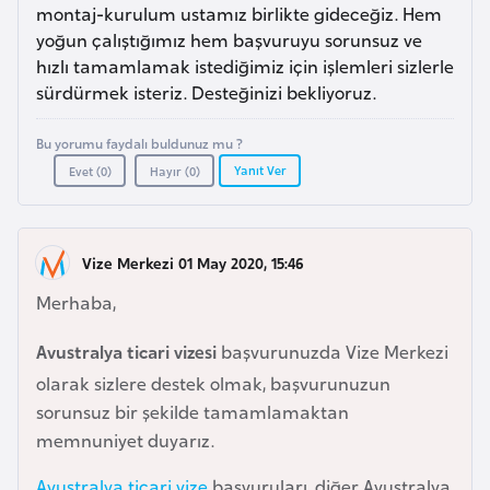
a
e
montaj-kurulum ustamız birlikte gideceğiz. Hem
m
yoğun çalıştığımız hem başvuruyu sorunsuz ve
l
hızlı tamamlamak istediğimiz için işlemleri sizlerle
A
e
sürdürmek isteriz. Desteğinizi bekliyoruz.
z
r
e
i
Bu yorumu faydalı buldunuz mu ?
r
Yanıt Ver
Evet (
0
)
Hayır (
0
)
b
a
y
Vize Merkezi 01 May 2020, 15:46
c
a
Merhaba,
n
Avustralya ticari vizesi
başvurunuzda Vize Merkezi
olarak sizlere destek olmak, başvurunuzun
B
sorunsuz bir şekilde tamamlamaktan
a
memnuniyet duyarız.
h
r
Avustralya ticari vize
başvuruları, diğer Avustralya