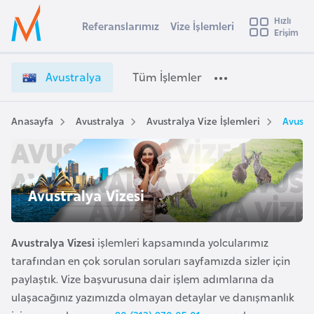
u
Hızlı
s
Referanslarımız
Vize İşlemleri
Başvuru yapmak istediğiniz ülkeyi seçin
Erişim
A
İ
Üye
t
Ülke Seçimi
v
Girişi
r
u
l
Avustralya
Tüm İşlemler
a
s
l
e
t
y
r
Anasayfa
Avustralya
Avustralya Vize İşlemleri
Avustr
t
a
a
l
i
y
A
a
ş
Avustralya Vizesi
v
V
u
i
i
s
z
Avustralya Vizesi
işlemleri kapsamında yolcularımız
m
t
e
tarafından en çok sorulan soruları sayfamızda sizler için
u
İ
paylaştık. Vize başvurusuna dair işlem adımlarına da
r
ş
ulaşacağınız yazımızda olmayan detaylar ve danışmanlık
y
l