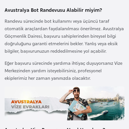
l
Avustralya Bot Randevusu Alabilir miyim?
g
a
Randevu sürecinde bot kullanımı veya üçüncü taraf
r
otomatik araçlardan faydalanılması önerilmez. Avustralya
i
Göçmenlik Dairesi, başvuru sahiplerinden bireysel bilgi
s
doğruluğunu garanti etmelerini bekler. Yanlış veya eksik
t
bilgiler, başvurunuzun reddedilmesine yol açabilir.
a
Eğer başvuru sürecinde yardıma ihtiyaç duyuyorsanız Vize
n
Merkezinden yardım isteyebilirsiniz, profesyonel
ekiplerimiz her zaman yanınızda olacaktır.
B
u
r
k
i
n
a