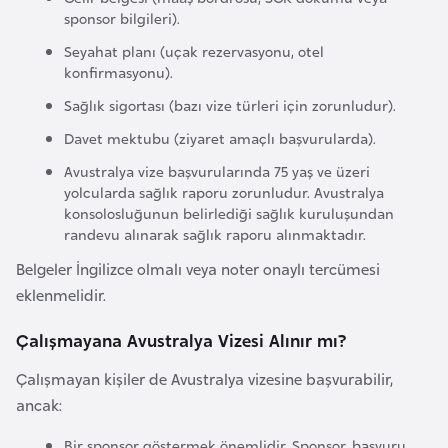
i
sponsor bilgileri).
b
Seyahat planı (uçak rezervasyonu, otel
u
konfirmasyonu).
t
Sağlık sigortası (bazı vize türleri için zorunludur).
i
Davet mektubu (ziyaret amaçlı başvurularda).
Ç
Avustralya vize başvurularında 75 yaş ve üzeri
yolcularda sağlık raporu zorunludur. Avustralya
i
konsolosluğunun belirlediği sağlık kuruluşundan
n
randevu alınarak sağlık raporu alınmaktadır.
Belgeler İngilizce olmalı veya noter onaylı tercümesi
D
eklenmelidir.
a
n
Çalışmayana Avustralya Vizesi Alınır mı?
i
Çalışmayan kişiler de Avustralya vizesine başvurabilir,
m
ancak:
a
r
Bir sponsor göstermek önemlidir. Sponsor, başvuru