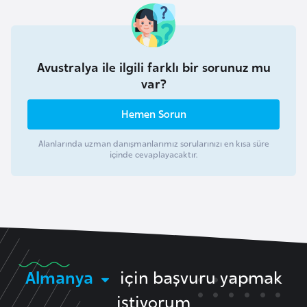
a
h
i
l
Avustralya ile ilgili farklı bir sorunuz mu
i
var?
Hemen Sorun
F
i
Alanlarında uzman danışmanlarımız sorularınızı en kısa süre
n
içinde cevaplayacaktır.
l
a
n
d
i
y
Almanya
için başvuru yapmak
a
istiyorum