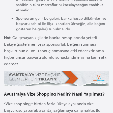
k
sahibinin tüm masraflarını karşılayacağını taahhüt
a
etmelidir.
Sponsorun gelir belgeleri, banka hesap dökümleri ve
başvuru sahibi ile ilişki kanıtları (örneğin, aile bağını
D
gösteren belgeler) sunulmalıdır.
e
Not:
Çalışmayan kişilerin banka hesaplarında yeterli
m
bakiye göstermesi veya sponsorluk belgesi sunması
o
başvurunun olumlu sonuçlanmasına etki edecektir ama
k
hiçbir unsur başvuru olumlu sonuçlandırmasına kesin etki
r
edemez.
a
t
i
k
K
Avustralya Vize Shopping Nedir? Nasıl Yapılmaz?
o
n
"Vize shopping," birden fazla ülkeye aynı anda vize
g
başvurusu yaparak avantaj sağlamaya çalışmaktır. Bu