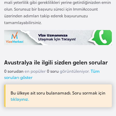
E
mali yeterlilik gibi gereklilikleri yerine getirdiğinizden emin
t
olun. Sorunsuz bir başvuru süreci için ImmiAccount
i
üzerinden adımları takip ederek başvurunuzu
y
tamamlayabilirsiniz.
o
p
y
a
Avustralya ile ilgili sizden gelen sorular
F
i
0 sorudan
en popüler
0 soru
görüntüleniyor.
Tüm
l
soruları göster
d
i
Bu ülkeye ait soru bulanamadı. Soru sormak için
ş
tıklayınız.
i
S