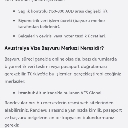
i
n
Sağlık kontrolü (150-300 AUD arası değişebilir).
Biyometrik veri işlem ücreti (başvuru merkezi
B
tarafından belirlenir).
o
Belgelerin çevirisi veya noter tasdik ücretleri.
s
Avustralya Vize Başvuru Merkezi Neresidir?
n
a
Başvuru süreci genelde online olsa da, bazı durumlarda
H
biyometrik veri teslimi veya pasaport doğrulaması
e
gerekebilir. Türkiye’de bu işlemleri gerçekleştirebileceğiniz
r
merkezler:
s
İstanbul:
Altunizade’de bulunan VFS Global.
e
k
Randevularınızı bu merkezlerin resmi web sitelerinden
alabilirsiniz. Randevu sırasında yanınızda kimlik, pasaport
B
ve başvuru belgelerinizin bir kopyasını bulundurmanız
u
gerekir.