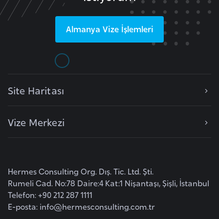
F
r
Almanya
Vize İşlemleri
a
n
s
a
Site Haritası
G
a
Vize Merkezi
b
o
n
Hermes Consulting Org. Dış. Tic. Ltd. Şti.
G
Rumeli Cad. No:78 Daire:4 Kat:1 Nişantaşı, Şişli, İstanbul
a
Telefon: +90 212 287 1111
m
E-posta:
info@hermesconsulting.com.tr
b