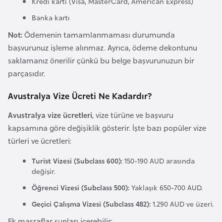
Kredi kartı (Visa, MasterCard, American Express)
a
Banka kartı
r
Not:
Ödemenin tamamlanmaması durumunda
u
başvurunuz işleme alınmaz. Ayrıca, ödeme dekontunu
s
saklamanız önerilir çünkü bu belge başvurunuzun bir
parçasıdır.
B
e
Avustralya Vize Ücreti Ne Kadardır?
l
Avustralya vize ücretleri
, vize türüne ve başvuru
ç
kapsamına göre değişiklik gösterir. İşte bazı popüler vize
i
türleri ve ücretleri:
k
a
Turist Vizesi (Subclass 600):
150-190 AUD arasında
değişir.
B
Öğrenci Vizesi (Subclass 500):
Yaklaşık 650-700 AUD.
e
Geçici Çalışma Vizesi (Subclass 482):
1.290 AUD ve üzeri.
n
Ek masraflar şunları içerebilir: