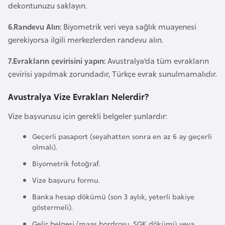
dekontunuzu saklayın.
r
i
6.Randevu Alın:
Biyometrik veri veya sağlık muayenesi
y
gerekiyorsa ilgili merkezlerden randevu alın.
e
7.Evrakların çevirisini yapın:
Avustralya’da tüm evrakların
t
çevirisi yapılmak zorundadır, Türkçe evrak sunulmamalıdır.
i
Avustralya Vize Evrakları Nelerdir?
C
Vize başvurusu için gerekli belgeler şunlardır:
e
z
Geçerli pasaport (seyahatten sonra en az 6 ay geçerli
a
olmalı).
y
Biyometrik fotoğraf.
i
Vize başvuru formu.
r
Banka hesap dökümü (son 3 aylık, yeterli bakiye
göstermeli).
C
Gelir belgesi (maaş bordrosu, SGK dökümü veya