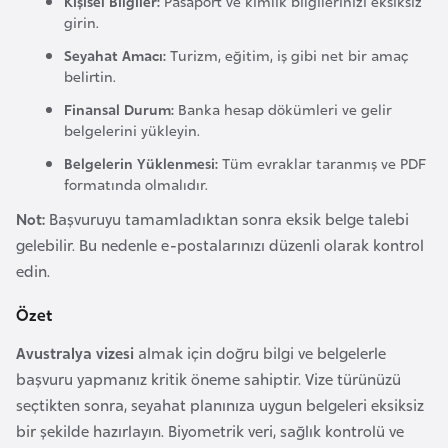
Kişisel Bilgiler:
Pasaport ve kimlik bilgilerinizi eksiksiz
e
girin.
n
Seyahat Amacı:
Turizm, eğitim, iş gibi net bir amaç
i
belirtin.
s
Finansal Durum:
Banka hesap dökümleri ve gelir
t
belgelerini yükleyin.
a
Belgelerin Yüklenmesi:
Tüm evraklar taranmış ve PDF
n
formatında olmalıdır.
Not:
Başvuruyu tamamladıktan sonra eksik belge talebi
E
gelebilir. Bu nedenle e-postalarınızı düzenli olarak kontrol
s
edin.
t
Özet
o
n
Avustralya vizesi
almak için doğru bilgi ve belgelerle
y
başvuru yapmanız kritik öneme sahiptir. Vize türünüzü
a
seçtikten sonra, seyahat planınıza uygun belgeleri eksiksiz
bir şekilde hazırlayın. Biyometrik veri, sağlık kontrolü ve