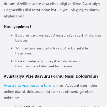
o
durum, özellikle sahte veya eksik bilgi verilirse, Avustralya
Göçmenlik Ofisi tarafından kötü niyetli bir girişim olarak
algılanabilir.
B
u
Nasıl yapılmaz?
l
Başvurunuzda yalnızca Avustralya’ya seyahat planınızı
g
belirtin.
a
Tüm belgelerinizi tutarlı ve doğru bir şekilde
r
hazırlayın.
i
s
Başka ülkelerle ilgili seyahat planlarınızı
başvurunuzda belirtmekten kaçının.
t
a
Avustralya Vize Başvuru Formu Nasıl Doldurulur?
n
Avustralya vize başvuru formu
, ImmiAccount üzerinden
online olarak doldurulur. İşte dikkat etmeniz gereken
E
noktalar:
r
m