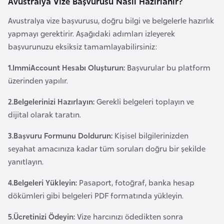
Avustralya Vize Başvurusu Nasıl Hazırlanır?
F
a
Avustralya vize başvurusu, doğru bilgi ve belgelerle hazırlık
s
yapmayı gerektirir. Aşağıdaki adımları izleyerek
o
başvurunuzu eksiksiz tamamlayabilirsiniz:
1.ImmiAccount Hesabı Oluşturun:
Başvurular bu platform
Ç
üzerinden yapılır.
a
2.Belgelerinizi Hazırlayın:
Gerekli belgeleri toplayın ve
d
dijital olarak taratın.
Ç
3.Başvuru Formunu Doldurun:
Kişisel bilgilerinizden
e
seyahat amacınıza kadar tüm soruları doğru bir şekilde
k
yanıtlayın.
C
4.Belgeleri Yükleyin:
Pasaport, fotoğraf, banka hesap
u
dökümleri gibi belgeleri PDF formatında yükleyin.
m
h
5.Ücretinizi Ödeyin:
Vize harcınızı ödedikten sonra
u