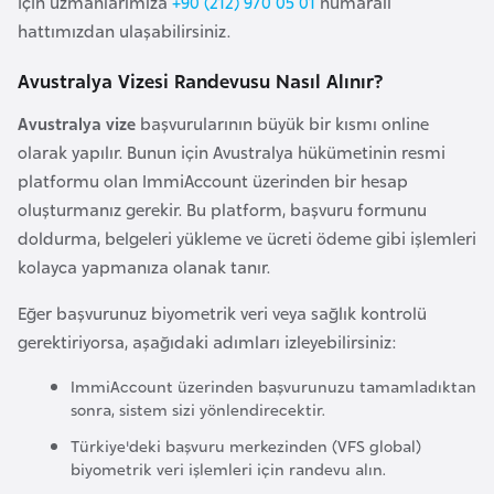
için uzmanlarımıza
+90 (212) 970 05 01
numaralı
a
e
hattımızdan ulaşabilirsiniz.
m
l
A
Avustralya Vizesi Randevusu Nasıl Alınır?
e
z
r
Avustralya vize
başvurularının büyük bir kısmı online
e
i
olarak yapılır. Bunun için Avustralya hükümetinin resmi
r
platformu olan ImmiAccount üzerinden bir hesap
b
oluşturmanız gerekir. Bu platform, başvuru formunu
a
doldurma, belgeleri yükleme ve ücreti ödeme gibi işlemleri
y
kolayca yapmanıza olanak tanır.
c
a
Eğer başvurunuz biyometrik veri veya sağlık kontrolü
n
gerektiriyorsa, aşağıdaki adımları izleyebilirsiniz:
ImmiAccount üzerinden başvurunuzu tamamladıktan
B
sonra, sistem sizi yönlendirecektir.
a
Türkiye'deki başvuru merkezinden (VFS global)
h
biyometrik veri işlemleri için randevu alın.
r