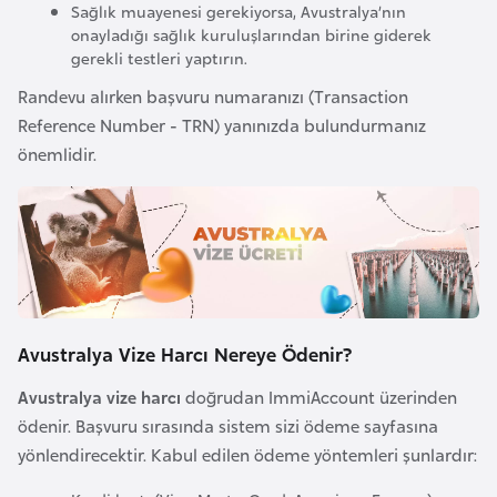
Sağlık muayenesi gerekiyorsa, Avustralya’nın
e
onayladığı sağlık kuruluşlarından birine giderek
y
gerekli testleri yaptırın.
n
Randevu alırken başvuru numaranızı (Transaction
Reference Number - TRN) yanınızda bulundurmanız
B
önemlidir.
a
n
g
l
a
d
e
Avustralya Vize Harcı Nereye Ödenir?
ş
Avustralya vize harcı
doğrudan ImmiAccount üzerinden
ödenir. Başvuru sırasında sistem sizi ödeme sayfasına
B
yönlendirecektir. Kabul edilen ödeme yöntemleri şunlardır:
e
l