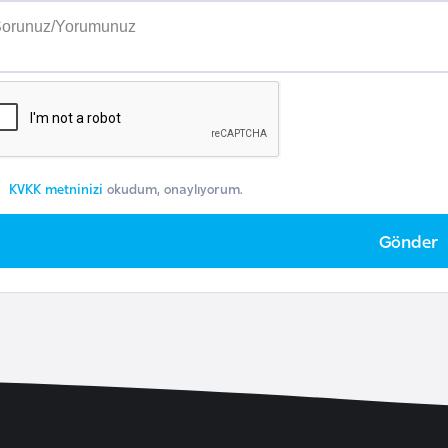
KVKK metninizi
okudum, onaylıyorum.
Gönder