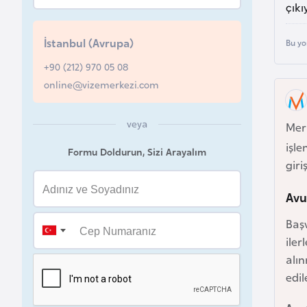
çık
u
r
İstanbul (Avrupa)
Bu yo
y
a
+90 (212) 970 05 08
online@vizemerkezi.com
A
z
veya
Mer
e
işle
Formu Doldurun, Sizi Arayalım
r
giri
b
a
Avu
y
Başv
c
iler
a
alın
n
edil
B