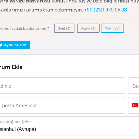
tralya vize başvurusu
konusunda kişiye özel bilgilerinizi pa
anlarımızı aramaktan çekinmeyin.
+90 (212) 970 05 08
Yanıt Ver
rumu faydalı buldunuz mu ?
Evet (
0
)
Hayır (
0
)
gi Sayfasına Dön
rum Ekle
aşadığınız Şehir