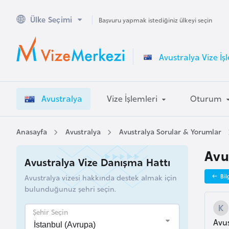
Ülke Seçimi
A
Başvuru yapmak istediğiniz ülkeyi seçin
v
u
Avustralya Vize İş
s
t
r
Avustralya
Vize İşlemleri
Oturum
a
l
y
Anasayfa
Avustralya
Avustralya Sorular & Yorumlar
a
Avu
Avustralya Vize Danışma Hattı
A
Avustralya vizesi hakkında destek almak için
Bil
v
bulunduğunuz şehri seçin.
u
s
Şehir Seçin
Avus
t