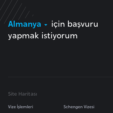
B
e
n
Almanya
için başvuru
i
n
yapmak istiyorum
B
o
s
n
a
H
e
r
Site Haritası
s
e
Vize İşlemleri
Schengen Vizesi
k