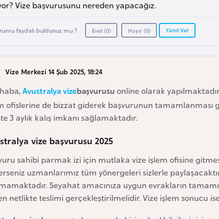
ıyor? Vize başvurusunu nereden yapacağız.
Yanıt Ver
rumu faydalı buldunuz mu ?
Evet (
0
)
Hayır (
0
)
Vize Merkezi 14 Şub 2025, 18:24
haba,
Avustralya vize
başvurusu
online olarak yapılmaktadır
m ofislerine de bizzat giderek başvurunun tamamlanması gereki
şte 3 aylık kalış imkanı sağlamaktadır.
stralya vize başvurusu 2025
uru sahibi parmak izi için mutlaka vize işlem ofisine gitme
lerseniz uzmanlarımız tüm yönergeleri sizlerle paylaşacaktı
mamaktadır. Seyahat amacınıza uygun evrakların tamamı İngi
en netlikte teslimi gerçekleştirilmelidir. Vize işlem sonucu i