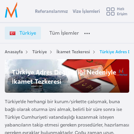
u
Hızlı
s
Referanslarımız
Vize İşlemleri
Başvuru yapmak istediğiniz ülkeyi seçin
Erişim
T
İ
Üye
t
Ülke Seçimi
ü
Girişi
r
r
l
Türkiye
Tüm İşlemler
a
k
l
e
i
y
y
Anasayfa
Türkiye
İkamet Tezkeresi
Türkiye Adres De
t
a
e
V
i
Türkiye Adres Değişikliği Nedeniyle
i
A
z
ş
İkamet Tezkeresi
v
e
u
i
İ
s
ş
Türkiye’de herhangi bir kurum/şirkette çalışmak, buna
m
t
l
bağlı olarak oturma izni almak, belirli bir süre sonra ise
u
e
Türkiye Cumhuriyeti vatandaşlığı kazanmak isteyen
r
m
yabancıların takip etmesi gereken prosedürler, hazırlaması
y
l
gereken evraklar bulunmaktadır. Çoğu zaman uzun,