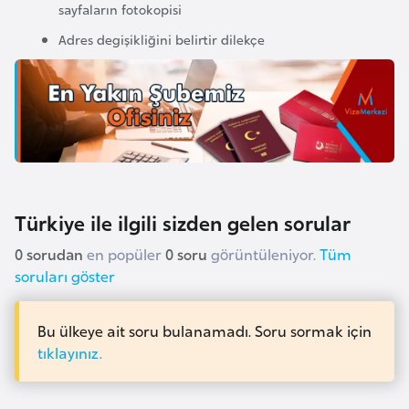
sayfaların fotokopisi
a
Adres degişikliğini belirtir dilekçe
r
u
s
B
e
l
Türkiye ile ilgili sizden gelen sorular
ç
i
0 sorudan
en popüler
0 soru
görüntüleniyor.
Tüm
k
soruları göster
a
Bu ülkeye ait soru bulanamadı. Soru sormak için
B
tıklayınız.
e
n