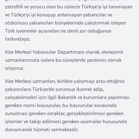
a
e
çetrefilli ve yorucu olan bu sürecin Türkiye’yi iyi tanımayan
r
ve Türkçe’yi iyi konuşup anlamayan yabancılar ve
i
A
sözkonusu yabancıları bünyelerinde çalıştırmak isteyen
z
Türk işverenler açısından ne denli zor olduğunun
e
farkındayız.
r
Vize Merkezi Yabancılar Departmanı olarak, deneyimli
b
uzmanlarımızla sizlere bu süreçlerde yardımcı olmak
a
istiyoruz.
y
c
Vize Merkezi uzmanları, birlikte çalışmayı arzu ettiğiniz
a
yabancılara Türkiye’de sorunsuz ikamet edip,
n
çalışabilmeleri için ilgili Bakanlık ve kurumlara yapılması
gereken resmi başvurular, bu başvurular esnasında
B
sunulması gereken evraklar, gerçekleştirilmesi gereken
a
işlemler ve takip edilmesi gereken aşamalar hususunda
h
danışmanlık hizmeti vermektedir.
r