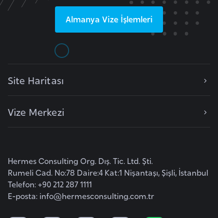
l
Almanya
Vize İşlemleri
g
a
r
i
s
Site Haritası
t
a
n
Vize Merkezi
B
u
Hermes Consulting Org. Dış. Tic. Ltd. Şti.
r
Rumeli Cad. No:78 Daire:4 Kat:1 Nişantaşı, Şişli, İstanbul
k
Telefon: +90 212 287 1111
i
E-posta:
info@hermesconsulting.com.tr
n
a