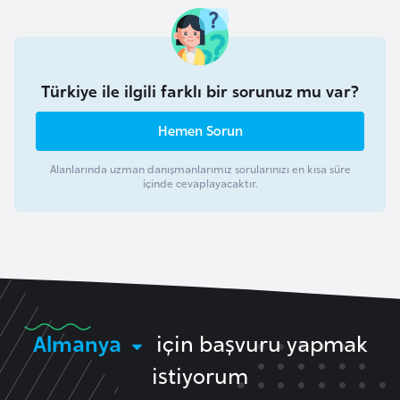
i
n
B
Türkiye ile ilgili farklı bir sorunuz mu var?
o
s
Hemen Sorun
n
Alanlarında uzman danışmanlarımız sorularınızı en kısa süre
a
içinde cevaplayacaktır.
H
e
r
s
e
k
Almanya
için başvuru yapmak
B
istiyorum
u