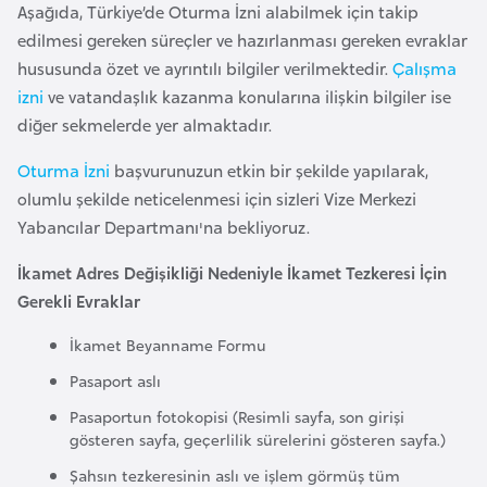
Aşağıda, Türkiye’de Oturma İzni alabilmek için takip
e
edilmesi gereken süreçler ve hazırlanması gereken evraklar
y
hususunda özet ve ayrıntılı bilgiler verilmektedir.
Çalışma
n
izni
ve vatandaşlık kazanma konularına ilişkin bilgiler ise
diğer sekmelerde yer almaktadır.
B
a
Oturma İzni
başvurunuzun etkin bir şekilde yapılarak,
n
olumlu şekilde neticelenmesi için sizleri Vize Merkezi
g
Yabancılar Departmanı'na bekliyoruz.
l
İkamet Adres Değişikliği Nedeniyle İkamet Tezkeresi İçin
a
Gerekli Evraklar
d
e
İkamet Beyanname Formu
ş
Pasaport aslı
Pasaportun fotokopisi (Resimli sayfa, son girişi
B
gösteren sayfa, geçerlilik sürelerini gösteren sayfa.)
e
Şahsın tezkeresinin aslı ve işlem görmüş tüm
l