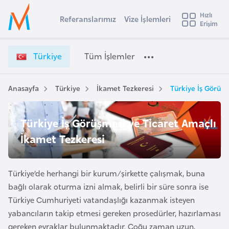
u
Hızlı
s
Referanslarımız
Vize İşlemleri
Başvuru yapmak istediğiniz ülkeyi seçin
Erişim
T
İ
Üye
t
Ülke Seçimi
ü
Girişi
r
r
l
Türkiye
Tüm İşlemler
a
k
l
e
i
y
y
Anasayfa
Türkiye
İkamet Tezkeresi
Türkiye İş Görüşm
t
a
e
V
i
Türkiye İş Görüşmesi ve Ticaret Amaçlı
i
A
z
ş
İkamet Tezkeresi
v
e
u
i
İ
s
ş
Türkiye’de herhangi bir kurum/şirkette çalışmak, buna
m
t
l
bağlı olarak oturma izni almak, belirli bir süre sonra ise
u
e
Türkiye Cumhuriyeti vatandaşlığı kazanmak isteyen
r
m
yabancıların takip etmesi gereken prosedürler, hazırlaması
y
l
gereken evraklar bulunmaktadır. Çoğu zaman uzun,