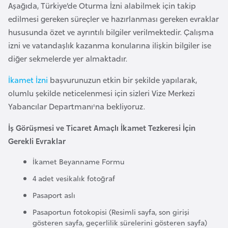
Aşağıda, Türkiye’de Oturma İzni alabilmek için takip
e
edilmesi gereken süreçler ve hazırlanması gereken evraklar
y
hususunda özet ve ayrıntılı bilgiler verilmektedir. Çalışma
n
izni ve vatandaşlık kazanma konularına ilişkin bilgiler ise
diğer sekmelerde yer almaktadır.
B
a
İkamet İzni
başvurunuzun etkin bir şekilde yapılarak,
n
olumlu şekilde neticelenmesi için sizleri Vize Merkezi
g
Yabancılar Departmanı'na bekliyoruz.
l
İş Görüşmesi ve Ticaret Amaçlı İkamet Tezkeresi İçin
a
Gerekli Evraklar
d
e
İkamet Beyanname Formu
ş
4 adet vesikalık fotoğraf
Pasaport aslı
B
Pasaportun fotokopisi (Resimli sayfa, son girişi
e
gösteren sayfa, geçerlilik sürelerini gösteren sayfa)
l