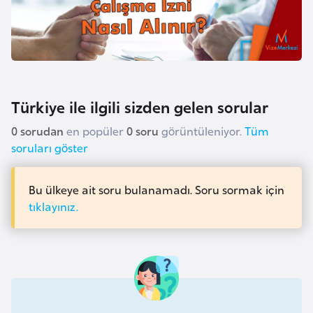
i
n
B
o
s
Türkiye ile ilgili sizden gelen sorular
n
0 sorudan
en popüler
0 soru
görüntüleniyor.
Tüm
a
soruları göster
H
e
Bu ülkeye ait soru bulanamadı. Soru sormak için
r
tıklayınız.
s
e
k
B
u