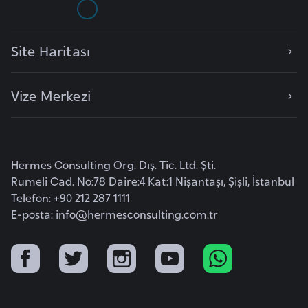
F
a
s
Site Haritası
o
Vize Merkezi
Ç
a
d
Hermes Consulting Org. Dış. Tic. Ltd. Şti.
Rumeli Cad. No:78 Daire:4 Kat:1 Nişantaşı, Şişli, İstanbul
Ç
Telefon: +90 212 287 1111
e
E-posta:
info@hermesconsulting.com.tr
k
C
u
m
h
u