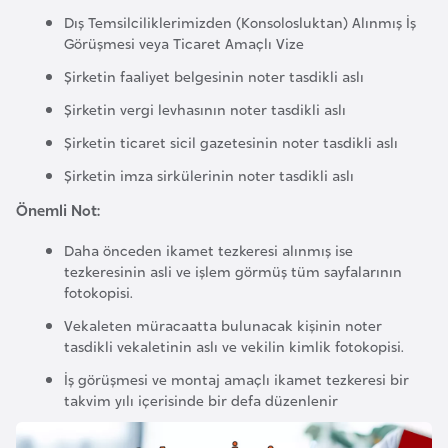
Dış Temsilciliklerimizden (Konsolosluktan) Alınmış İş
a
Görüşmesi veya Ticaret Amaçlı Vize
r
u
Şirketin faaliyet belgesinin noter tasdikli aslı
s
Şirketin vergi levhasının noter tasdikli aslı
Şirketin ticaret sicil gazetesinin noter tasdikli aslı
B
Şirketin imza sirkülerinin noter tasdikli aslı
e
Önemli Not:
l
ç
Daha önceden ikamet tezkeresi alınmış ise
i
tezkeresinin asli ve işlem görmüş tüm sayfalarının
k
fotokopisi.
a
Vekaleten müracaatta bulunacak kişinin noter
tasdikli vekaletinin aslı ve vekilin kimlik fotokopisi.
B
İş görüşmesi ve montaj amaçlı ikamet tezkeresi bir
takvim yılı içerisinde bir defa düzenlenir
e
n