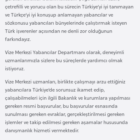
a
e
çetrefilli ve yorucu olan bu sürecin Türkiye’yi iyi tanımayan
r
ve Türkçe’yi iyi konuşup anlamayan yabancılar ve
i
A
sözkonusu yabancıları bünyelerinde çalıştırmak isteyen
z
Türk işverenler açısından ne denli zor olduğunun
e
farkındayız.
r
Vize Merkezi Yabancılar Departmanı olarak, deneyimli
b
uzmanlarımızla sizlere bu süreçlerde yardımcı olmak
a
istiyoruz.
y
c
Vize Merkezi uzmanları, birlikte çalışmayı arzu ettiğiniz
a
yabancılara Türkiye’de sorunsuz ikamet edip,
n
çalışabilmeleri için ilgili Bakanlık ve kurumlara yapılması
gereken resmi başvurular, bu başvurular esnasında
B
sunulması gereken evraklar, gerçekleştirilmesi gereken
a
işlemler ve takip edilmesi gereken aşamalar hususunda
h
danışmanlık hizmeti vermektedir.
r