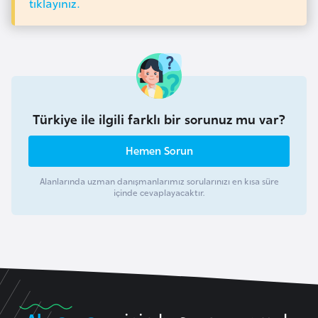
tıklayınız.
i
n
B
o
s
Türkiye ile ilgili farklı bir sorunuz mu var?
n
a
Hemen Sorun
H
e
Alanlarında uzman danışmanlarımız sorularınızı en kısa süre
r
içinde cevaplayacaktır.
s
e
k
B
u