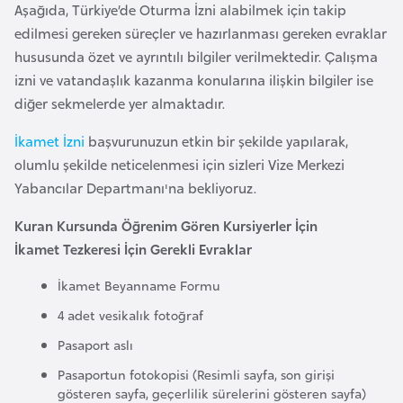
Aşağıda, Türkiye’de Oturma İzni alabilmek için takip
e
edilmesi gereken süreçler ve hazırlanması gereken evraklar
y
hususunda özet ve ayrıntılı bilgiler verilmektedir. Çalışma
n
izni ve vatandaşlık kazanma konularına ilişkin bilgiler ise
diğer sekmelerde yer almaktadır.
B
a
İkamet İzni
başvurunuzun etkin bir şekilde yapılarak,
n
olumlu şekilde neticelenmesi için sizleri Vize Merkezi
g
Yabancılar Departmanı'na bekliyoruz.
l
Kuran Kursunda Öğrenim Gören Kursiyerler İçin
a
İkamet Tezkeresi İçin Gerekli Evraklar
d
e
İkamet Beyanname Formu
ş
4 adet vesikalık fotoğraf
Pasaport aslı
B
Pasaportun fotokopisi (Resimli sayfa, son girişi
e
gösteren sayfa, geçerlilik sürelerini gösteren sayfa)
l