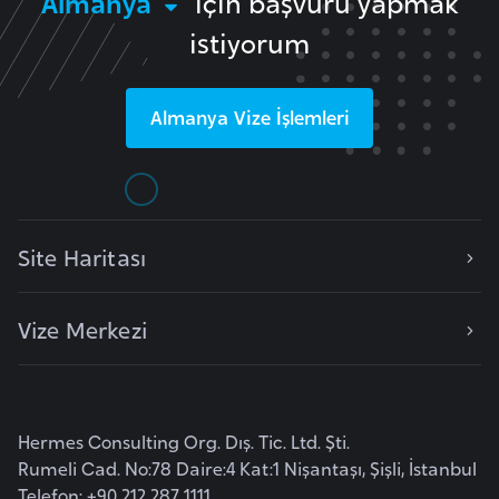
Almanya
için başvuru yapmak
l
istiyorum
g
a
r
Almanya
Vize İşlemleri
i
s
t
a
n
Site Haritası
B
Vize Merkezi
u
r
k
i
Hermes Consulting Org. Dış. Tic. Ltd. Şti.
n
Rumeli Cad. No:78 Daire:4 Kat:1 Nişantaşı, Şişli, İstanbul
a
Telefon: +90 212 287 1111