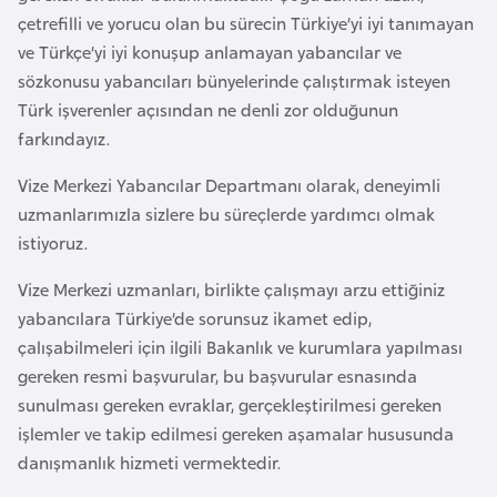
a
e
çetrefilli ve yorucu olan bu sürecin Türkiye’yi iyi tanımayan
r
ve Türkçe’yi iyi konuşup anlamayan yabancılar ve
i
A
sözkonusu yabancıları bünyelerinde çalıştırmak isteyen
z
Türk işverenler açısından ne denli zor olduğunun
e
farkındayız.
r
Vize Merkezi Yabancılar Departmanı olarak, deneyimli
b
uzmanlarımızla sizlere bu süreçlerde yardımcı olmak
a
istiyoruz.
y
c
Vize Merkezi uzmanları, birlikte çalışmayı arzu ettiğiniz
a
yabancılara Türkiye’de sorunsuz ikamet edip,
n
çalışabilmeleri için ilgili Bakanlık ve kurumlara yapılması
gereken resmi başvurular, bu başvurular esnasında
B
sunulması gereken evraklar, gerçekleştirilmesi gereken
a
işlemler ve takip edilmesi gereken aşamalar hususunda
h
danışmanlık hizmeti vermektedir.
r