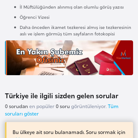
İl Müftülüğünden alınmış olan olumlu görüş yazısı
a
r
Öğrenci Vizesi
u
Daha önceden ikamet tezkeresi almış ise tezkeresinin
s
aslı ve işlem görmüş tüm sayfaların fotokopisi
B
e
l
ç
i
k
Türkiye ile ilgili sizden gelen sorular
a
0 sorudan
en popüler
0 soru
görüntüleniyor.
Tüm
soruları göster
B
e
Bu ülkeye ait soru bulanamadı. Soru sormak için
n