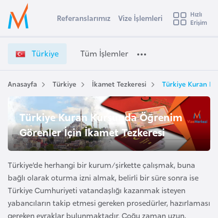
u
Hızlı
s
Referanslarımız
Vize İşlemleri
Başvuru yapmak istediğiniz ülkeyi seçin
Erişim
T
İ
Üye
t
Ülke Seçimi
ü
Girişi
r
r
l
Türkiye
Tüm İşlemler
a
k
l
e
i
y
y
Anasayfa
Türkiye
İkamet Tezkeresi
Türkiye Kuran Ku
t
a
e
V
i
Türkiye Kuran Kursunda Öğrenim
i
A
z
ş
Görenler İçin İkamet Tezkeresi
v
e
u
i
İ
s
ş
Türkiye’de herhangi bir kurum/şirkette çalışmak, buna
m
t
l
bağlı olarak oturma izni almak, belirli bir süre sonra ise
u
e
Türkiye Cumhuriyeti vatandaşlığı kazanmak isteyen
r
m
yabancıların takip etmesi gereken prosedürler, hazırlaması
y
l
gereken evraklar bulunmaktadır. Çoğu zaman uzun,