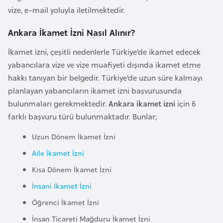
l
vize, e-mail yoluyla iletilmektedir.
g
Ankara İkamet İzni Nasıl Alınır?
a
r
İkamet izni, çeşitli nedenlerle Türkiye’de ikamet edecek
i
yabancılara vize ve vize muafiyeti dışında ikamet etme
s
hakkı tanıyan bir belgedir. Türkiye’de uzun süre kalmayı
t
planlayan yabancıların ikamet izni başvurusunda
a
bulunmaları gerekmektedir.
Ankara ikamet izni
için 6
n
farklı başvuru türü bulunmaktadır. Bunlar;
Uzun Dönem İkamet İzni
B
u
Aile İkamet İzni
r
Kısa Dönem İkamet İzni
k
İnsani İkamet İzni
i
Öğrenci İkamet İzni
n
a
İnsan Ticareti Mağduru İkamet İzni