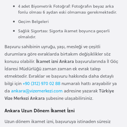
i
4 adet Biyometrik Fotoğraf: Fotoğrafın beyaz arka
b
fonlu olması 6 aydan eski olmaması gerekmektedir.
u
Geçim Belgeleri
t
i
Sağlık Sigortası: Sigorta ikamet boyunca geçerli
olmalıdır.
Başvuru sahibinin uyruğu, yaşı, mesleği ve çeşitli
Ç
durumlara göre evraklarda birtakım değişiklikler söz
i
konusu olabilir.
İkamet izni Ankara
başvurularında İl Göç
n
İdaresi Müdürlüğü zaman zaman ek evrak talep
etmektedir. Evraklar ve başvuru hakkında daha detaylı
D
bilgi için
+90 (312) 970 02 88
numaralı hattı arayabilir ya
a
da
ankara@vizemerkezi.com
adresine yazarak
Türkiye
n
Vize Merkezi Ankara
şubesine ulaşabilirsiniz.
i
m
Ankara Uzun Dönem İkamet İzni
a
Uzun dönem ikamet izni, başvuruya istinaden süresiz
r