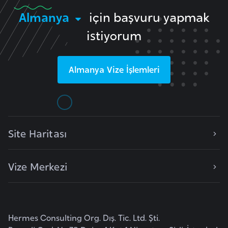
d
Almanya
için başvuru yapmak
a
istiyorum
n
G
Almanya
Vize İşlemleri
u
y
a
n
Site Haritası
a
H
Vize Merkezi
i
n
d
i
Hermes Consulting Org. Dış. Tic. Ltd. Şti.