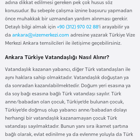
s
adına dikkat edilmesi gereken pek çok husus söz
a
konusudur. Bu sebeple çalışma iznine başvuru yapmadan
u
önce muhakkak bir uzmandan yardım alınması gerekir.
Detaylı bilgi almak için
+90 (312) 970 02 88
’i arayabilir ya
da
ankara@vizemerkezi.com
adresine yazarak Türkiye Vize
G
Merkezi Ankara temsilcileri ile iletişime geçebilirsiniz.
i
n
Ankara Türkiye Vatandaşlığı Nasıl Alınır?
e
Vatandaşlık kazanan yabancı, diğer Türk vatandaşları ile
aynı haklara sahip olmaktadır. Vatandaşlık doğuştan ya
G
da sonradan kazanılabilmektedir. Doğum yeri esasına ya
r
da soy bağı esasına bağlı Türk vatandaşı sayılır. Türk
e
anne/babadan olan çocuk, Türkiye’de bulunan çocuk,
n
Türkiye’de doğmuş olup yabancı anne/babadan dolayı
a
herhangi bir vatandaşlık kazanamayan çocuk Türk
d
vatandaşı sayılmaktadır. Bunun yanı sıra ikamet şartına
a
bağlı olarak, evlat edinilme ya da evlenme yoluyla da Türk