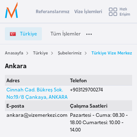
u
Hızlı
s
Referanslarımız
Vize İşlemleri
Başvuru yapmak istediğiniz ülkeyi seçin
Erişim
T
İ
Üye
t
Ülke Seçimi
ü
Girişi
r
r
l
Türkiye
Tüm İşlemler
a
k
l
e
i
y
y
Anasayfa
Türkiye
Şubelerimiz
Türkiye Vize Merkezi,
t
a
e
Ankara
V
i
i
A
Adres
Telefon
z
ş
v
e
Cinnah Cad. Bükreş Sok.
+903129700274
u
i
İ
No:19/8 Çankaya, ANKARA
s
ş
E-posta
Çalışma Saatleri
m
t
l
ankara@vizemerkezi.com
Pazartesi - Cuma: 08.30 -
u
e
18.00 Cumartesi: 10.00 -
r
m
14.00
y
l