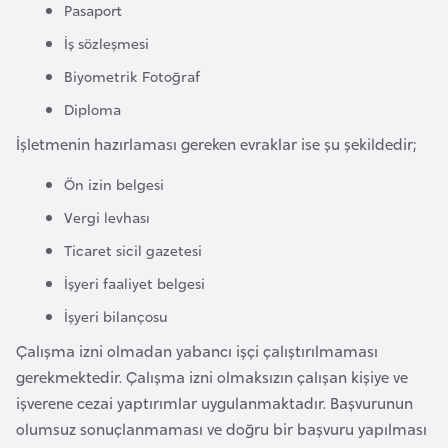
Pasaport
i
İş sözleşmesi
y
a
Biyometrik Fotoğraf
Diploma
G
İşletmenin hazırlaması gereken evraklar ise şu şekildedir;
a
n
Ön izin belgesi
a
Vergi levhası
Ticaret sicil gazetesi
G
İşyeri faaliyet belgesi
i
İşyeri bilançosu
n
e
Çalışma izni olmadan yabancı işçi çalıştırılmaması
B
gerekmektedir. Çalışma izni olmaksızın çalışan kişiye ve
i
işverene cezai yaptırımlar uygulanmaktadır. Başvurunun
s
olumsuz sonuçlanmaması ve doğru bir başvuru yapılması