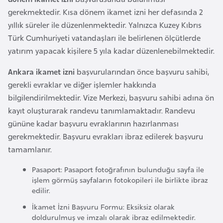
r
gerekmektedir. Kısa dönem ikamet izni her defasında 2
i
yıllık süreler ile düzenlenmektedir. Yalnızca Kuzey Kıbrıs
y
Türk Cumhuriyeti vatandaşları ile belirlenen ölçütlerde
e
yatırım yapacak kişilere 5 yıla kadar düzenlenebilmektedir.
t
Ankara ikamet izni
başvurularından önce başvuru sahibi,
i
gerekli evraklar ve diğer işlemler hakkında
bilgilendirilmektedir. Vize Merkezi, başvuru sahibi adına ön
C
kayıt oluşturarak randevu tanımlamaktadır. Randevu
e
gününe kadar başvuru evraklarının hazırlanması
z
gerekmektedir. Başvuru evrakları ibraz edilerek başvuru
a
tamamlanır.
y
Pasaport: Pasaport fotoğrafının bulunduğu sayfa ile
i
işlem görmüş sayfaların fotokopileri ile birlikte ibraz
r
edilir.
İkamet İzni Başvuru Formu: Eksiksiz olarak
C
doldurulmuş ve imzalı olarak ibraz edilmektedir.