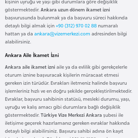
kişinin uyruğu ve yaşı gibi durumlara göre değişiklik
o
göstermektedir.
Ankara uzun dönem ikamet izni
başvurusunda bulunmak ya da başvuru süreci hakkında
B
detaylı bilgi almak için
+90 (312) 970 02 88
numaralı
u
hattan ya da
ankara@vizemerkezi.com
adresinden bilgi
l
alabilirsiniz.
g
a
Ankara Aile İkamet İzni
r
Ankara aile ikamet izni
aile ya da evlilik gibi gerekçelerle
i
oturum iznine başvuracak kişilerin müracaat etmesi
s
gereken izin türüdür. Evrakları iletmeniz halinde başvuru
t
işlemleriniz hızlı ve en doğru şekilde gerçekleştirilmektedir.
a
Evraklar, başvuru sahibinin statüsü, mesleki durumu, yaşı,
n
uyruğu ve kalış amacı gibi durumlara bağlı değişiklik
göstermektedir.
Türkiye Vize Merkezi Ankara
şubesi ile
E
iletişime geçerek hazırlamanız gereken evraklar hakkında
r
detaylı bilgi alabilirsiniz. Başvuru sahibi adına ön kayıt
m