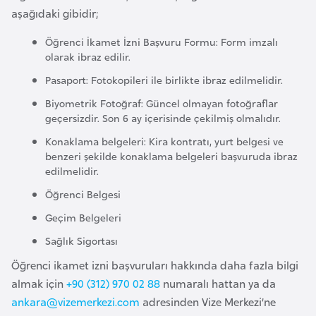
a
aşağıdaki gibidir;
h
i
Öğrenci İkamet İzni Başvuru Formu: Form imzalı
olarak ibraz edilir.
l
i
Pasaport: Fotokopileri ile birlikte ibraz edilmelidir.
Biyometrik Fotoğraf: Güncel olmayan fotoğraflar
F
geçersizdir. Son 6 ay içerisinde çekilmiş olmalıdır.
i
Konaklama belgeleri: Kira kontratı, yurt belgesi ve
n
benzeri şekilde konaklama belgeleri başvuruda ibraz
edilmelidir.
l
a
Öğrenci Belgesi
n
Geçim Belgeleri
d
Sağlık Sigortası
i
y
Öğrenci ikamet izni başvuruları hakkında daha fazla bilgi
a
almak için
+90 (312) 970 02 88
numaralı hattan ya da
ankara@vizemerkezi.com
adresinden Vize Merkezi’ne