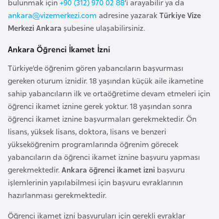
E
bulunmak için
+90 (312) 970 02 88
’i arayabilir ya da
t
ankara@vizemerkezi.com
adresine yazarak
Türkiye Vize
i
Merkezi Ankara
şubesine ulaşabilirsiniz.
y
Ankara Öğrenci İkamet İzni
o
p
Türkiye’de öğrenim gören yabancıların başvurması
y
gereken oturum iznidir. 18 yaşından küçük aile ikametine
a
sahip yabancıların ilk ve ortaöğretime devam etmeleri için
öğrenci ikamet iznine gerek yoktur. 18 yaşından sonra
öğrenci ikamet iznine başvurmaları gerekmektedir. Ön
F
lisans, yüksek lisans, doktora, lisans ve benzeri
i
yükseköğrenim programlarında öğrenim görecek
l
yabancıların da öğrenci ikamet iznine başvuru yapması
d
gerekmektedir.
Ankara öğrenci ikamet izni
başvuru
i
işlemlerinin yapılabilmesi için başvuru evraklarının
ş
hazırlanması gerekmektedir.
i
S
Öğrenci ikamet izni başvuruları için gerekli evraklar