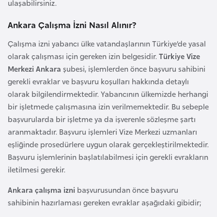
ulaşabilirsiniz.
F
r
Ankara Çalışma İzni Nasıl Alınır?
a
Çalışma izni yabancı ülke vatandaşlarının Türkiye’de yasal
n
olarak çalışması için gereken izin belgesidir.
Türkiye Vize
s
Merkezi Ankara
şubesi, işlemlerden önce başvuru sahibini
a
gerekli evraklar ve başvuru koşulları hakkında detaylı
olarak bilgilendirmektedir. Yabancının ülkemizde herhangi
G
bir işletmede çalışmasına izin verilmemektedir. Bu sebeple
a
başvurularda bir işletme ya da işverenle sözleşme şartı
b
aranmaktadır. Başvuru işlemleri Vize Merkezi uzmanları
o
eşliğinde prosedürlere uygun olarak gerçekleştirilmektedir.
n
Başvuru işlemlerinin başlatılabilmesi için gerekli evrakların
iletilmesi gerekir.
G
a
Ankara çalışma izni
başvurusundan önce başvuru
m
sahibinin hazırlaması gereken evraklar aşağıdaki gibidir;
b