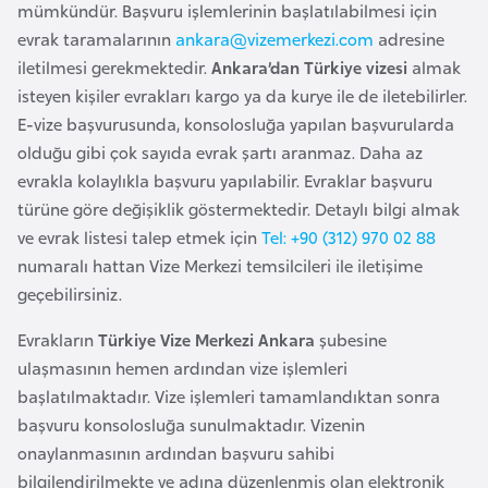
i
mümkündür. Başvuru işlemlerinin başlatılabilmesi için
n
evrak taramalarının
ankara@vizemerkezi.com
adresine
iletilmesi gerekmektedir.
Ankara’dan Türkiye vizesi
almak
isteyen kişiler evrakları kargo ya da kurye ile de iletebilirler.
B
E-vize başvurusunda, konsolosluğa yapılan başvurularda
o
olduğu gibi çok sayıda evrak şartı aranmaz. Daha az
s
evrakla kolaylıkla başvuru yapılabilir. Evraklar başvuru
n
türüne göre değişiklik göstermektedir. Detaylı bilgi almak
a
ve evrak listesi talep etmek için
Tel: +90 (312) 970 02 88
H
numaralı hattan Vize Merkezi temsilcileri ile iletişime
e
geçebilirsiniz.
r
s
Evrakların
Türkiye Vize Merkezi Ankara
şubesine
e
ulaşmasının hemen ardından vize işlemleri
k
başlatılmaktadır. Vize işlemleri tamamlandıktan sonra
başvuru konsolosluğa sunulmaktadır. Vizenin
B
onaylanmasının ardından başvuru sahibi
u
bilgilendirilmekte ve adına düzenlenmiş olan elektronik