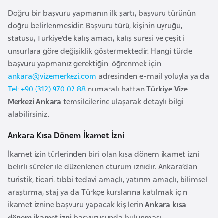
F
Doğru bir başvuru yapmanın ilk şartı, başvuru türünün
a
doğru belirlenmesidir. Başvuru türü, kişinin uyruğu,
s
statüsü, Türkiye’de kalış amacı, kalış süresi ve çeşitli
o
unsurlara göre değişiklik göstermektedir. Hangi türde
başvuru yapmanız gerektiğini öğrenmek için
Ç
ankara@vizemerkezi.com
adresinden e-mail yoluyla ya da
a
Tel: +90 (312) 970 02 88
numaralı hattan
Türkiye Vize
d
Merkezi Ankara
temsilcilerine ulaşarak detaylı bilgi
alabilirsiniz.
Ç
Ankara Kısa Dönem İkamet İzni
e
k
İkamet izin türlerinden biri olan kısa dönem ikamet izni
C
belirli süreler ile düzenlenen oturum iznidir. Ankara’dan
u
turistik, ticari, tıbbi tedavi amaçlı, yatırım amaçlı, bilimsel
m
araştırma, staj ya da Türkçe kurslarına katılmak için
h
ikamet iznine başvuru yapacak kişilerin
Ankara kısa
u
dönem ikamet izni
başvurusunda bulunması