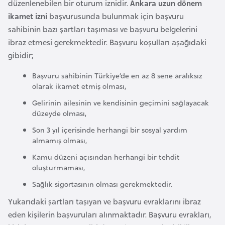
düzenlenebilen bir oturum iznidir.
Ankara uzun dönem
k
ikamet izni
başvurusunda bulunmak için başvuru
a
sahibinin bazı şartları taşıması ve başvuru belgelerini
ibraz etmesi gerekmektedir. Başvuru koşulları aşağıdaki
D
gibidir;
e
m
Başvuru sahibinin Türkiye’de en az 8 sene aralıksız
olarak ikamet etmiş olması,
o
k
Gelirinin ailesinin ve kendisinin geçimini sağlayacak
düzeyde olması,
r
a
Son 3 yıl içerisinde herhangi bir sosyal yardım
t
almamış olması,
i
Kamu düzeni açısından herhangi bir tehdit
k
oluşturmaması,
K
Sağlık sigortasının olması gerekmektedir.
o
Yukarıdaki şartları taşıyan ve başvuru evraklarını ibraz
n
eden kişilerin başvuruları alınmaktadır. Başvuru evrakları,
g