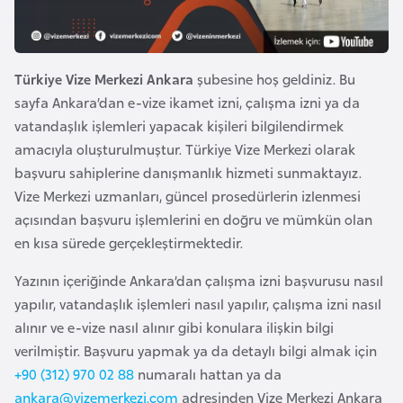
e
y
n
Türkiye Vize Merkezi Ankara
şubesine hoş geldiniz. Bu
sayfa Ankara’dan e-vize ikamet izni, çalışma izni ya da
B
vatandaşlık işlemleri yapacak kişileri bilgilendirmek
a
amacıyla oluşturulmuştur. Türkiye Vize Merkezi olarak
n
başvuru sahiplerine danışmanlık hizmeti sunmaktayız.
g
Vize Merkezi uzmanları, güncel prosedürlerin izlenmesi
l
açısından başvuru işlemlerini en doğru ve mümkün olan
a
en kısa sürede gerçekleştirmektedir.
d
e
Yazının içeriğinde Ankara’dan çalışma izni başvurusu nasıl
ş
yapılır, vatandaşlık işlemleri nasıl yapılır, çalışma izni nasıl
alınır ve e-vize nasıl alınır gibi konulara ilişkin bilgi
verilmiştir. Başvuru yapmak ya da detaylı bilgi almak için
B
+90 (312) 970 02 88
numaralı hattan ya da
e
ankara@vizemerkezi.com
adresinden Vize Merkezi Ankara
l