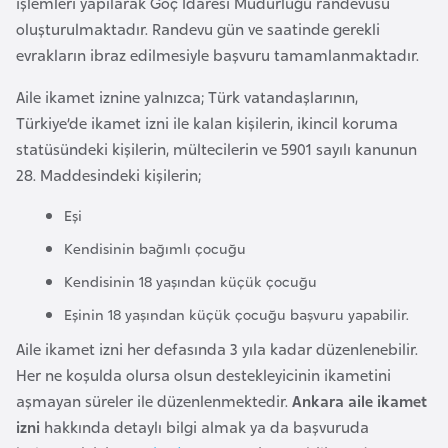
işlemleri yapılarak Göç İdaresi Müdürlüğü randevusu
e
oluşturulmaktadır. Randevu gün ve saatinde gerekli
n
evrakların ibraz edilmesiyle başvuru tamamlanmaktadır.
i
Aile ikamet iznine yalnızca; Türk vatandaşlarının,
s
Türkiye’de ikamet izni ile kalan kişilerin, ikincil koruma
t
statüsündeki kişilerin, mültecilerin ve 5901 sayılı kanunun
a
28. Maddesindeki kişilerin;
n
Eşi
E
Kendisinin bağımlı çocuğu
s
Kendisinin 18 yaşından küçük çocuğu
t
o
Eşinin 18 yaşından küçük çocuğu başvuru yapabilir.
n
Aile ikamet izni her defasında 3 yıla kadar düzenlenebilir.
y
Her ne koşulda olursa olsun destekleyicinin ikametini
a
aşmayan süreler ile düzenlenmektedir.
Ankara aile ikamet
izni
hakkında detaylı bilgi almak ya da başvuruda