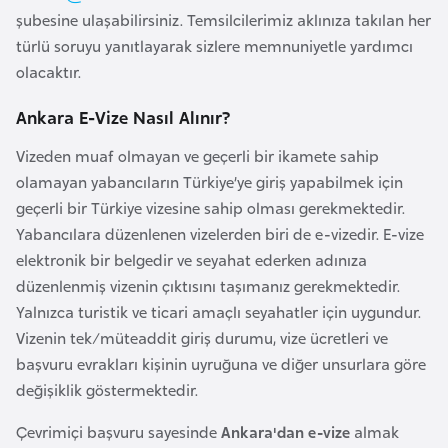
şubesine ulaşabilirsiniz. Temsilcilerimiz aklınıza takılan her
a
türlü soruyu yanıtlayarak sizlere memnuniyetle yardımcı
r
olacaktır.
u
s
Ankara E-Vize Nasıl Alınır?
Vizeden muaf olmayan ve geçerli bir ikamete sahip
B
olamayan yabancıların Türkiye’ye giriş yapabilmek için
e
geçerli bir Türkiye vizesine sahip olması gerekmektedir.
l
Yabancılara düzenlenen vizelerden biri de e-vizedir. E-vize
ç
elektronik bir belgedir ve seyahat ederken adınıza
i
düzenlenmiş vizenin çıktısını taşımanız gerekmektedir.
k
Yalnızca turistik ve ticari amaçlı seyahatler için uygundur.
a
Vizenin tek/müteaddit giriş durumu, vize ücretleri ve
başvuru evrakları kişinin uyruğuna ve diğer unsurlara göre
B
değişiklik göstermektedir.
e
n
Çevrimiçi başvuru sayesinde
Ankara'dan e-vize
almak