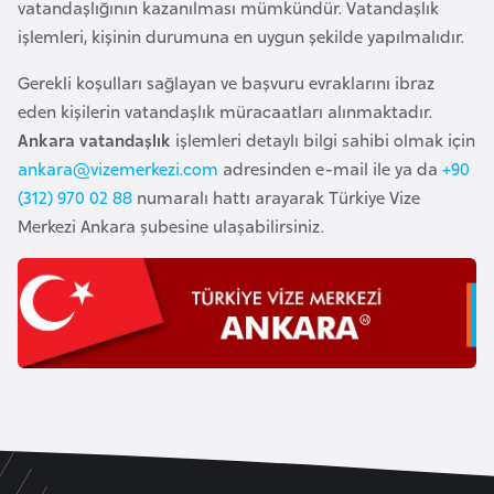
vatandaşlığının kazanılması mümkündür. Vatandaşlık
G
işlemleri, kişinin durumuna en uygun şekilde yapılmalıdır.
ü
n
Gerekli koşulları sağlayan ve başvuru evraklarını ibraz
e
eden kişilerin vatandaşlık müracaatları alınmaktadır.
y
Ankara vatandaşlık
işlemleri detaylı bilgi sahibi olmak için
K
ankara@vizemerkezi.com
adresinden e-mail ile ya da
+90
o
(312) 970 02 88
numaralı hattı arayarak Türkiye Vize
r
Merkezi Ankara şubesine ulaşabilirsiniz.
e
G
ü
n
e
y
S
u