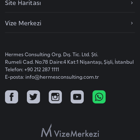
Site Haritası
F
a
s
Vize Merkezi
o
Ç
Hermes Consulting Org. Dış. Tic. Ltd. Şti.
a
Rumeli Cad. No:78 Daire:4 Kat:1 Nişantaşı, Şişli, İstanbul
d
Telefon: +90 212 287 1111
E-posta:
info@hermesconsulting.com.tr
Ç
e
k
C
u
m
h
u