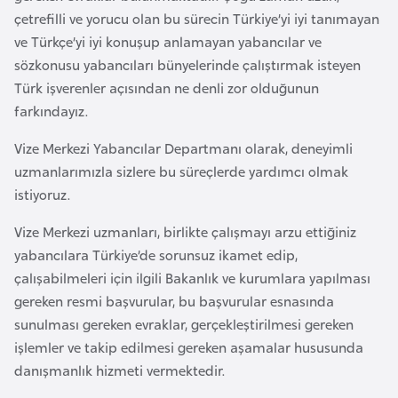
a
e
çetrefilli ve yorucu olan bu sürecin Türkiye’yi iyi tanımayan
r
ve Türkçe’yi iyi konuşup anlamayan yabancılar ve
i
A
sözkonusu yabancıları bünyelerinde çalıştırmak isteyen
z
Türk işverenler açısından ne denli zor olduğunun
e
farkındayız.
r
Vize Merkezi Yabancılar Departmanı olarak, deneyimli
b
uzmanlarımızla sizlere bu süreçlerde yardımcı olmak
a
istiyoruz.
y
c
Vize Merkezi uzmanları, birlikte çalışmayı arzu ettiğiniz
a
yabancılara Türkiye’de sorunsuz ikamet edip,
n
çalışabilmeleri için ilgili Bakanlık ve kurumlara yapılması
gereken resmi başvurular, bu başvurular esnasında
B
sunulması gereken evraklar, gerçekleştirilmesi gereken
a
işlemler ve takip edilmesi gereken aşamalar hususunda
h
danışmanlık hizmeti vermektedir.
r