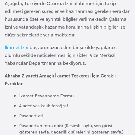
Aşağıda, Türkiye’de Oturma İzni alabilmek için takip
e
edilmesi gereken süreçler ve hazırlanması gereken evraklar
y
hususunda özet ve ayrıntılı bilgiler verilmektedir. Çalışma
n
izni ve vatandaşlık kazanma konularına ilişkin bilgiler ise
diğer sekmelerde yer almaktadır.
B
a
İkamet İzni
başvurunuzun etkin bir şekilde yapılarak,
n
olumlu şekilde neticelenmesi için sizleri Vize Merkezi
g
Yabancılar Departmanı'na bekliyoruz.
l
Akraba Ziyareti Amaçlı İkamet Tezkeresi İçin Gerekli
a
Evraklar
d
e
İkamet Beyanname Formu
ş
4 adet vesikalık fotoğraf
Pasaport aslı
B
Pasaportun fotokopisi (Resimli sayfa, son girişi
e
gösteren sayfa, geçerlilik sürelerini gösteren sayfa.)
l