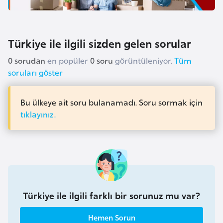
i
n
Türkiye ile ilgili sizden gelen sorular
B
o
0 sorudan
en popüler
0 soru
görüntüleniyor.
Tüm
s
soruları göster
n
a
Bu ülkeye ait soru bulanamadı. Soru sormak için
H
tıklayınız.
e
r
s
e
k
Türkiye ile ilgili farklı bir sorunuz mu var?
B
u
Hemen Sorun