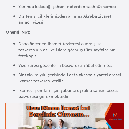
Yanında kalacağı şahsın noterden taahhütnamesi
a
r
Dış Temsilciliklerimizden alınmış Akraba ziyareti
u
amaçlı vizesi
s
Önemli Not:
Daha önceden ikamet tezkeresi alınmış ise
B
tezkeresinin aslı ve işlem görmüş tüm sayfalarının
e
fotokopisi.
l
Vize süresi geçenlerin başvurusu kabul edilmez.
ç
Bir takvim yılı içerisinde 1 defa akraba ziyareti amaçlı
i
ikamet tezkeresi verilir.
k
İkamet İşlemleri İçin yabancı uyruklu şahsın bizzat
a
başvurusu gerekmektedir.
B
e
n