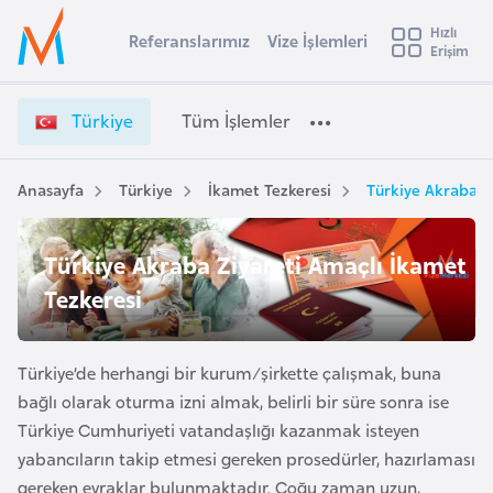
u
Hızlı
s
Referanslarımız
Vize İşlemleri
Başvuru yapmak istediğiniz ülkeyi seçin
Erişim
T
İ
Üye
t
Ülke Seçimi
ü
Girişi
r
r
l
Türkiye
Tüm İşlemler
a
k
l
e
i
y
y
Anasayfa
Türkiye
İkamet Tezkeresi
Türkiye Akraba Z
t
a
e
V
i
Türkiye Akraba Ziyareti Amaçlı İkamet
i
A
z
ş
Tezkeresi
v
e
u
i
İ
s
ş
Türkiye’de herhangi bir kurum/şirkette çalışmak, buna
m
t
l
bağlı olarak oturma izni almak, belirli bir süre sonra ise
u
e
Türkiye Cumhuriyeti vatandaşlığı kazanmak isteyen
r
m
yabancıların takip etmesi gereken prosedürler, hazırlaması
y
l
gereken evraklar bulunmaktadır. Çoğu zaman uzun,