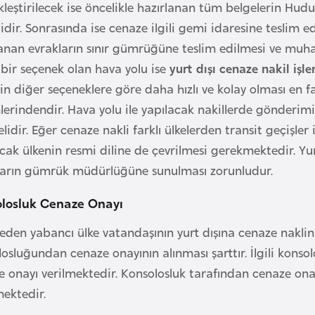
leştirilecek ise öncelikle hazırlanan tüm belgelerin Hud
idir. Sonrasında ise cenaze ilgili gemi idaresine teslim ed
lanan evrakların sınır gümrüğüne teslim edilmesi ve muha
 bir seçenek olan hava yolu ise
yurt dışı cenaze nakil işl
in diğer seçeneklere göre daha hızlı ve kolay olması en f
erindendir. Hava yolu ile yapılacak nakillerde gönderimin 
lidir. Eğer cenaze nakli farklı ülkelerden transit geçişler 
cak ülkenin resmi diline de çevrilmesi gerekmektedir. Yu
ların gümrük müdürlüğüne sunulması zorunludur.
losluk Cenaze Onayı
eden yabancı ülke vatandaşının yurt dışına cenaze naklin
osluğundan cenaze onayının alınması şarttır. İlgili konsol
 onayı verilmektedir. Konsolosluk tarafından cenaze onayı
mektedir.