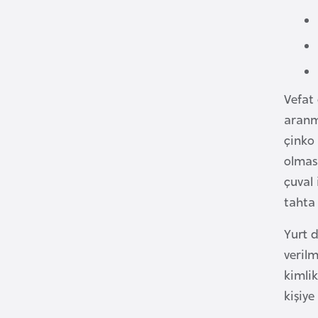
i
n
a
F
a
Vefat 
s
aranm
o
çinko 
olmas
Ç
çuval 
a
tahta 
d
Yurt d
Ç
verilm
e
kimlik
k
kişiye
C