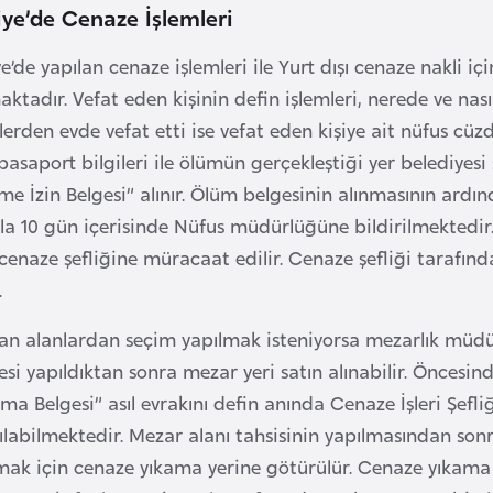
iye’de Cenaze İşlemleri
e’de yapılan cenaze işlemleri ile Yurt dışı cenaze nakli iç
aktadır. Vefat eden kişinin defin işlemleri, nerede ve nas
erden evde vefat etti ise vefat eden kişiye ait nüfus cüz
pasaport bilgileri ile ölümün gerçekleştiği yer belediyesi
 İzin Belgesi” alınır. Ölüm belgesinin alınmasının ardınd
la 10 gün içerisinde Nüfus müdürlüğüne bildirilmektedir. 
cenaze şefliğine müracaat edilir. Cenaze şefliği tarafınd
.
lan alanlardan seçim yapılmak isteniyorsa mezarlık müdü
i yapıldıktan sonra mezar yeri satın alınabilir. Öncesin
ma Belgesi” asıl evrakını defin anında Cenaze İşleri Şefl
ılabilmektedir. Mezar alanı tahsisinin yapılmasından so
mak için cenaze yıkama yerine götürülür. Cenaze yıkama 