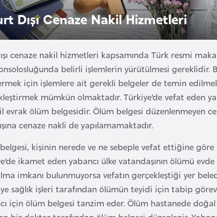
urt Dışı Cenaze Nakil Hizmetleri
dışı cenaze nakil hizmetleri kapsamında Türk resmi ma
onsolosluğunda belirli işlemlerin yürütülmesi gereklidir. 
mek için işlemlere ait gerekli belgeler de temin edilmelid
kleştirmek mümkün olmaktadır. Türkiye’de vefat eden yaba
il evrak ölüm belgesidir. Ölüm belgesi düzenlenmeyen cen
dışına cenaze nakli de yapılamamaktadır.
elgesi, kişinin nerede ve ne sebeple vefat ettiğine göre
ye’de ikamet eden yabancı ülke vatandaşının ölümü evde d
ılma imkanı bulunmuyorsa vefatın gerçekleştiği yer beledi
ye sağlık işleri tarafından ölümün teyidi için tabip görevle
cı için ölüm belgesi tanzim eder. Ölüm hastanede doğal n
n bir doktor tarafından ölüm belgesi düzenlenir. Yabancı