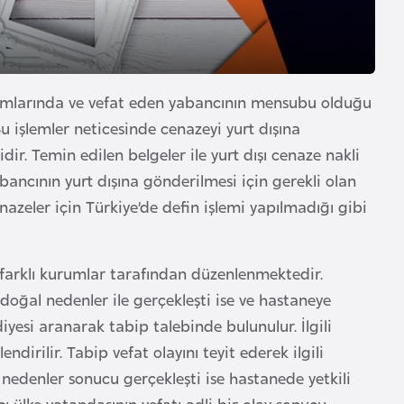
kamlarında ve vefat eden yabancının mensubu olduğu
Bu işlemler neticesinde cenazeyi yurt dışına
ir. Temin edilen belgeler ile yurt dışı cenaze nakli
ncının yurt dışına gönderilmesi için gerekli olan
azeler için Türkiye’de defin işlemi yapılmadığı gibi
 farklı kurumlar tarafından düzenlenmektedir.
oğal nedenler ile gerçekleşti ise ve hastaneye
yesi aranarak tabip talebinde bulunulur. İlgili
ndirilir. Tabip vefat olayını teyit ederek ilgili
edenler sonucu gerçekleşti ise hastanede yetkili
 ülke vatandaşının vefatı adli bir olay sonucu