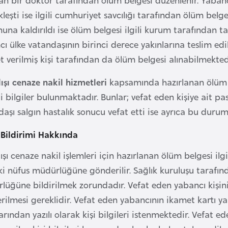
leşti ise ilgili cumhuriyet savcılığı tarafından ölüm belg
na kaldırıldı ise ölüm belgesi ilgili kurum tarafından t
ı ülke vatandaşının birinci derece yakınlarına teslim edi
t verilmiş kişi tarafından da ölüm belgesi alınabilmekted
ışı cenaze nakil hizmetleri
kapsamında hazırlanan ölüm be
 bilgiler bulunmaktadır. Bunlar; vefat eden kişiye ait pas
aşı salgın hastalık sonucu vefat etti ise ayrıca bu durum
Bildirimi Hakkında
ışı cenaze nakil işlemleri için hazırlanan ölüm belgesi ilg
i nüfus müdürlüğüne gönderilir. Sağlık kuruluşu tarafınd
lüğüne bildirilmek zorundadır. Vefat eden yabancı kişi
rilmesi gereklidir. Vefat eden yabancının ikamet kart
arından yazılı olarak kişi bilgileri istenmektedir. Vefat e