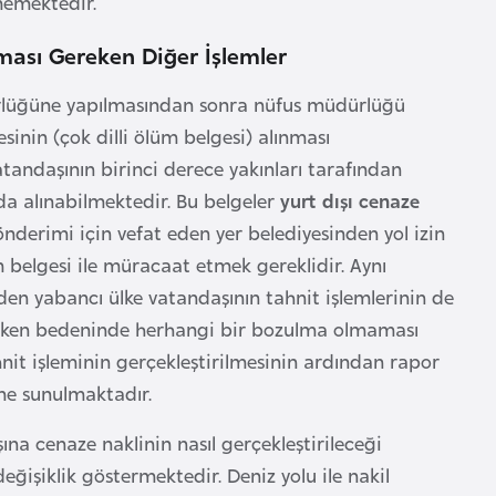
lmemektedir.
ması Gereken Diğer İşlemler
dürlüğüne yapılmasından sonra nüfus müdürlüğü
nin (çok dilli ölüm belgesi) alınması
tandaşının birinci derece yakınları tarafından
n da alınabilmektedir. Bu belgeler
yurt dışı cenaze
erimi için vefat eden yer belediyesinden yol izin
lüm belgesi ile müracaat etmek gereklidir. Aynı
en yabancı ülke vatandaşının tahnit işlemlerinin de
lederken bedeninde herhangi bir bozulma olmaması
nit işleminin gerçekleştirilmesinin ardından rapor
ne sunulmaktadır.
ına cenaze naklinin nasıl gerçekleştirileceği
eğişiklik göstermektedir. Deniz yolu ile nakil