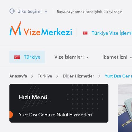
Ülke Seçimi
A
Başvuru yapmak istediğiniz ülkeyi seçin
v
u
Türkiye Vize İşleml
s
t
r
Türkiye
Vize İşlemleri
İkamet İzni
a
l
y
Anasayfa
Türkiye
Diğer Hizmetler
Yurt Dışı Cen
a
Hızlı Menü
A
v
u
Yurt Dışı Cenaze Nakil Hizmetleri
s
t