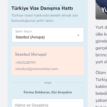
u
Türkiye Vize Danışma Hattı
Y
r
Türkiye vizesi hakkında destek almak için
y
bulunduğunuz şehri seçin.
a
Yurt 
Şehir Seçin
ülke k
A
gönder
z
gerçe
e
İstanbul (Avrupa)
birinc
r
yurt 
b
+902122871111
a
istanbul@vizemerkezi.com
Ölüm b
y
Türki
c
veya
kaldır
a
Formu Doldurun, Sizi Arayalım
n
beledi
yaban
B
buluna