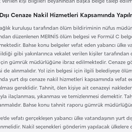
 verilen kişi bilgileri beyanından başka belge talep edi
 Dışı Cenaze Nakil Hizmetleri Kapsamında Yapıl
i sağlık kuruluşu tarafından ölüm bildiriminin nüfus mü
ından düzenlenen MERNİS ölüm belgesi ve Formül C belgesi
mektedir. Bahse konu belgeler vefat eden yabancı ülke va
ildiği gibi yakınlarınca vekalet verilen kişiler tarafında
için gümrük müdürlüğüne ibraz edilmektedir. Cenaze gönd
i de alınmalıdır. Yol izin belgesi için ilgili belediyeye ö
da yurt dışı cenaze nakil hizmetleri kapsamında vefat ed
rılması gereklidir. Tahnit, ölen kişiye ait cenazeyi nak
yla ilaçlanması, yıkanması ve temizlenmesi demektir. Tah
lanmalıdır. Bahse konu tahnit raporu gümrük müdürlüğü
e’de vefatı gerçekleşen yabancı ülke vatandaşının yurt dış
enmelidir. Nakil seçenekleri gönderim yapılacak ülkelere d