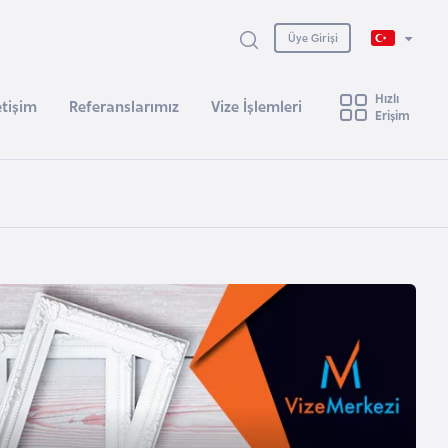
Üye Girişi
Hızlı
etişim
Referanslarımız
Vize İşlemleri
Erişim